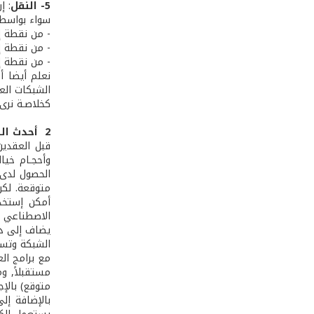
5­- النقل
: إ
سواء بواسطة
- من نقطة إل
- من نقطة إلى
- من نقطة إ
نعلم أيضا أن
الشبكات الع
كخلاصـة نرى
2 ­ أحدث التطورات في تكنولوجيا المعلومات:
قبل العقدين
وأحجـام خيا
الحصول لدى 
متوقعة. لكن 
الاصطناعي Artificial Intelligence.
يضاف إلى ذل
الشبكة وتست
مع برامج العميــل 
مستقبلاً, و
متوقع) بالإج
بالإضافة إل