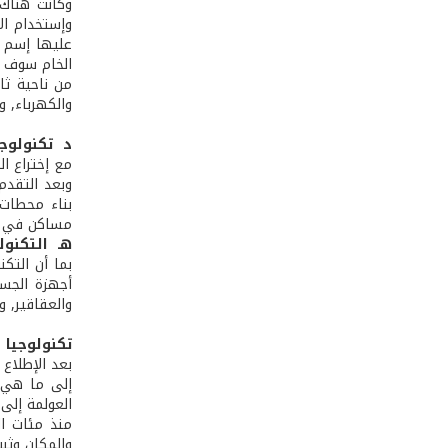
وكانت هناك 
وإستخدام ال
عليها إسم ا
الخام سوف ت
من ناحية ثا
والكهرباء, وا
د ­ تكنولوج
مع إختراع ال
وبعد التقدم
بناء محطات 
مساكن في ا
هـ ­ التكنول
بما أن التك
أجهزة الجسم
والعقاقير, و
تكنولوجيا 
بعد الإطلاع 
إلى ما هي ع
العولمة إلى 
منذ مئات ال
والمكان وثبت