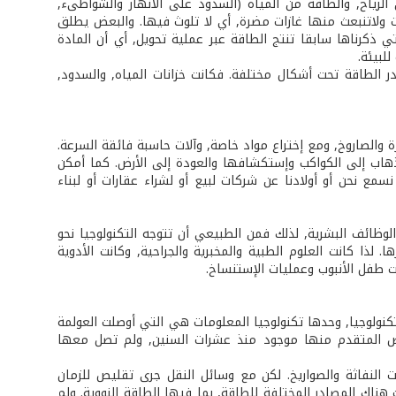
لرياح, والطاقة من المياه (السدود على الأنهار والشواطىء,
ات ولاتنبعث منها غازات مضرة, أي لا تلوث فيها. والبعض يطلق
 ذكرناها سابقا تنتج الطاقة عبر عملية تحويل, أي أن المادة
لبيئة.
 الطاقة تحت أشكال مختلفة. فكانت خزانات المياه, والسدود,
ة والصاروخ, ومع إختراع مواد خاصة, وآلات حاسبة فائقة السرعة.
لذهاب إلى الكواكب وإستكشافها والعودة إلى الأرض. كما أمكن
مع نحن أو أولادنا عن شركات لبيع أو لشراء عقارات أو لبناء
الوظائف البشرية, لذلك فمن الطبيعي أن تتوجه التكنولوجيا نحو
لذا كانت العلوم الطبية والمخبرية والجراحية, وكانت الأدوية
جت طفل الأنبوب وعمليات الإستنساخ.
لتكنولوجيا, وحدها تكنولوجيا المعلومات هي التي أوصلت العولمة
لبعض المتقدم منها موجود منذ عشرات السنين, ولم تصل معها
 النفاثة والصواريخ. لكن مع وسائل النقل جرى تقليص للزمان
 هناك المصادر المختلفة للطاقة, بما فيها الطاقة النووية. ولم