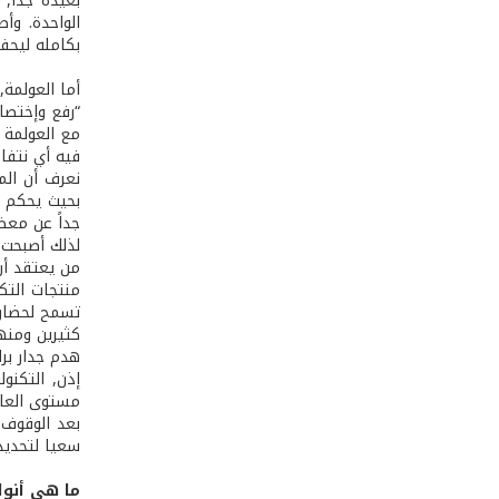
بعيدة جداً,
الواحدة. وأ
بكامله ليحفظ
أما العولمة
“رفع وإختصار
مع العولمة غ
فيه أي نتفا
نعرف أن الم
بحيث يحكم ه
جداً عن معظم
لذلك أصبحت ال
من يعتقد أن 
منتجات التك
تسمح لحضارتن
هدم جدار برل
إذن, التكنو
مستوى العالم
بعد الوقوف 
سعيا لتحديد
ما هي أنواع