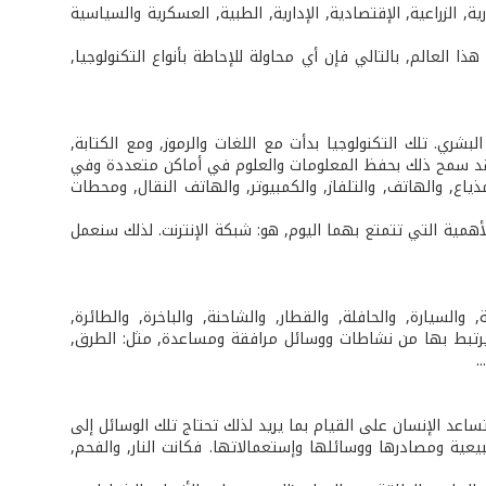
ة, الزراعية, الإقتصادية, الإدارية, الطبية, العسكرية والسياسية
 العالم, بالتالي فإن أي محاولة للإحاطة بأنواع التكنولوجيا,
بشري. تلك التكنولوجيا بدأت مع اللغات والرموز, ومع الكتابة,
 وقد سمح ذلك بحفظ المعلومات والعلوم في أماكن متعددة وفي
ياع, والهاتف, والتلفاز, والكمبيوتر, والهاتف النقال, ومحطات
والأهمية التي تتمتع بهما اليوم, هو: شبكة الإنترنت. لذلك سنعمل
 والسيارة, والحافلة, والقطار, والشاحنة, والباخرة, والطائرة,
 يرتبط بها من نشاطات ووسائل مرافقة ومساعدة, مثل: الطرق,
.
تساعد الإنسان على القيام بما يريد لذلك تحتاج تلك الوسائل إلى
يعية ومصادرها ووسائلها وإستعمالاتها. فكانت النار, والفحم,