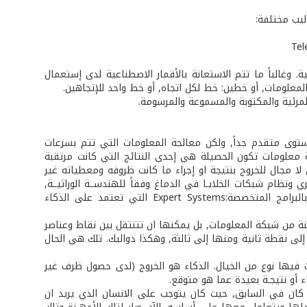
ليب مختلفة:
. وغالباً ما تتم الاستعانة بالأقمار الاصطناعية لدى إستعمال
لمعلومات, أو خطين: خط لكل اتجاه, أو خط واحد للإتجاهين.
لمرئية والمكتوبة والمسموعة والمرسومة.
ستوى متقدم جداً, ولكن معالجة المعلومات التي تتم بسرعات
ة معلومات تكون الحصيلة هي إحدى النتائج التي كانت مرتقبة
 مجال للخروج بنتيجة او إجراء ما كانت ظروفه ومعطياته غير
ي ونظام شبكات الخلايـا في الدماغ وفقاً للهندســة الوراثيــة,
أمكن إستخدام عناصر ذكيـة ضمن أجهـزة وشبكات المعلومات, تتمثل تلك العناصر بالبرامج المتخصصة:Expert Systems التي تعتمد على الذكاء
نة من شبكة المعلومات, بل يمكنها ان تتنتقل بين نقاط وعناصر
لى نقطة ثانية ومنها إلى ثالثة, وهكذا دواليك. تلك هي الحال
 فيها نوع من الخيال. الذكاء هو الخروج (لدى حصول ظرف غير
اء أو نتيجـة بعيدة عما هو متوقع.
 كان في السابق, حيث كان يتوجب على الانسان الذي يريد ان