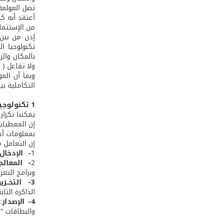
تصل العولمة
أعتقد أنه ك
من الإستثما
إذن من بين 
تكنولوجيا ا
بالمكان والز
ولا تفاعل ( 
وبما أن الع
التكاملية بي
1­ تكنولوجيـا المعلومات:
يمكننا تكرار
إن المعطيات
بمعلومات أخ
إن التعامل 
1
- ­ الإدخال
2
- ­ المعالج
وبرامج التعر
3- ­ التخــزين
الذاكرة الثاب
4-­ الإصدار
:
والبطاقات “ا