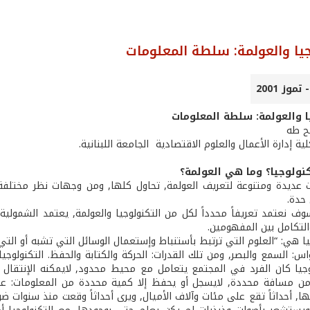
جيا والعولمة: سلطة المعلومات
ا والعولمة: سلطة المعلومات
لح طه
ة إدارة الأعمال والعلوم الاقتصادية ­ الجامعة اللبنانية.
نولوجيا؟ وما هي العولمة؟
ت عديدة ومتنوعة لتعريف العولمة, تحاول كلها, ومن وجهات نظر مختلفة, 
حدة.
ف نعتمد تعريفاً محدداً لكل من التكنولوجيا والعولمة, يعتمد الشمولي
التكامل بين المفهومين.
يا هي: “العلوم التي ترتبط بأستنباط وإستعمال الوسائل التي تشبه أو الت
اس: السمع والبصر, ومن تلك القدرات: الحركة والكتابة والحفظ. التكنول
وجيا كان الفرد في المجتمع يتعامل مع محيط محدود, لايمكنه الإنتقال أ
من مسافة محددة, لايسجل أو يحفظ إلا كمية محددة من المعلومات: على 
ا, أحداثاً تقع على مئات وآلاف الأميال, ويرى أحداثاً وقعت منذ سنوات 