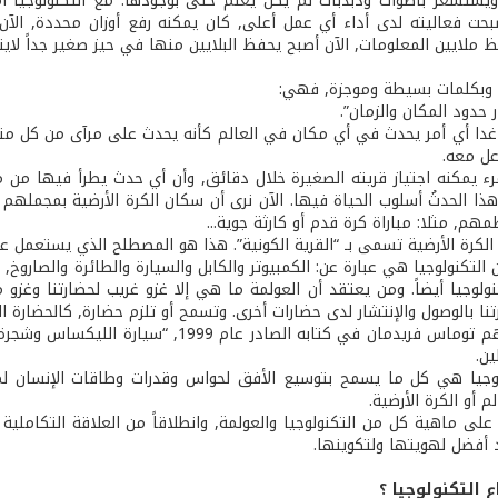
 ويستشعر بأصوات وذبذبات لم يكن يعلم حتى بوجودها. مع التكنولوجيا أم
صبحت فعاليته لدى أداء أي عمل أعلى, كان يمكنه رفع أوزان محددة, الآن
 ملايين المعلومات, الآن أصبح يحفظ البلايين منها في حيز صغير جداً لايتع
, وبكلمات بسيطة وموجزة, فهي:
 حدود المكان والزمان”.
دا أي أمر يحدث في أي مكان في العالم كأنه يحدث على مرآى من كل منا, وخل
عل معه.
رء يمكنه اجتياز قريته الصغيرة خلال دقائق, وأن أي حدث يطرأ فيها من مر
ذا الحدثُ أسلوب الحياة فيها. الآن نرى أن سكان الكرة الأرضية بمجملهم
هم, مثلا: مباراة كرة قدم أو كارثة جوية...
كرة الأرضية تسمى بـ “القرية الكونية”. هذا هو المصطلح الذي يستعمل عادة كرمز للعو
التكنولوجيا هي عبارة عن: الكمبيوتر والكابل والسيارة والطائرة والصاروخ
نولوجيا أيضاً. ومن يعتقد أن العولمة ما هي إلا غزو غريب لحضارتنا وغزو
ا بالوصول والإنتشار لدى حضارات أخرى. وتسمح أو تلزم حضارة, كالحضارة ال
كثيرين ومنهم توماس فريدمان في كتابه الصا
ين.
لوجيا هي كل ما يسمح بتوسيع الأفق لحواس وقدرات وطاقات الإنسان ل
 أو الكرة الأرضية.
على ماهية كل من التكنولوجيا والعولمة, وانطلاقاً من العلاقة التكاملي
 أفضل لهويتها ولتكوينها.
 التكنولوجيا ؟