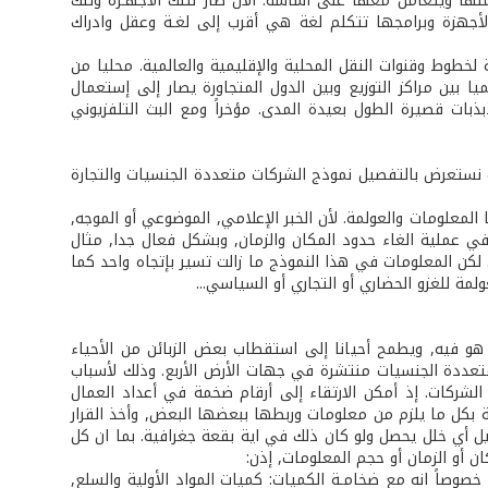
ها ويتعامل معها على أساسه. الآن صار لتلك الأجهـزة وتلك
 الأجهزة وبرامجها تتكلم لغة هي أقرب إلى لغـة وعقل وادراك
 لخطوط وقنوات النقل المحلية والإقليمية والعالمية. محليا من
تب إلى الموزع يصار إلى إستعمال أنظمة الإتصال الرقمية (ISDN). إقليميا بين مراكز التوزيع وبين الدول المتجاورة يصار إلى إستعمال
ذبات قصيرة الطول بعيدة المدى. مؤخراً ومع البث التلفزيوني
 نستعرض بالتفصيل نموذج الشركات متعددة الجنسيات والتجارة
لمعلومات والعولمة. لأن الخبر الإعلامي, الموضوعي أو الموجه,
في عملية الغاء حدود المكان والزمان, وبشكل فعال جدا, مثال
 لكن المعلومات في هذا النموذج ما زالت تسير بإتجاه واحد كما
مة للغزو الحضاري أو التجاري أو السياسي...
هو فيه, ويطمح أحيانا إلى استقطاب بعض الزبائن من الأحياء
متعددة الجنسيات منتشرة في جهات الأرض الأربع. وذلك لأسباب
شركات. إذ أمكن الارتقاء إلى أرقام ضخمة في أعداد العمال
طة بكل ما يلزم من معلومات وربطها ببعضها البعض, وأخذ القرار
ديل أي خلل يحصل ولو كان ذلك في اية بقعة جغرافية. بما ان كل
ن أو الزمان أو حجم المعلومات, إذن:
صوصاً انه مع ضخامـة الكميات: كميات المواد الأولية والسلع,