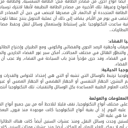
أيضا أنواع أخرى من مصادر الطاقة مثل: الطاقة الشمسية, والطاقة من ا
أمواج) وغيرها. تلك الأخيرة من مصادر الطاقة النظيفة لأنها لاتترك ترسب
لطاقة المتجددة أو الدائمة, لأن مصدرها لاينضب في حين أن المصادر التي
نضب في يوم من الأيام. يضاف إلى ذلك أن عملية التحويل ينتج عنها تلوث ل
نية ساعدت التكنولوجيا على إستنباط وإستعمال وسائل لنقل وحفظ مصادر
لبطاريات...
يا الفضاء:
مرقاب وأجهزة الرصد الجوي والفضائي والكوني. ومع الطيران وإختراع الطائر
 والتطوّر الهائل في مختلف المجالات, أمكن سبر غور الفضاء الخارجي وا
في الفضاء. وقد جرى مؤخراً فتح باب السياحة في الفضاء, ولا عجب أن نس
لفضاء.
وجيـا الحياتية:
نولوجيا ترتبط بالوسائل التي تشبه أو التي هي إمتداد للحواس والقدرات و
 البشري: الجهاز التنفسي أو الجهاز الهضمي أو الجهاز العصبي أو غيرها. 
كانت العلوم الطبية المساعدة بكل الوسائل والتقنيات. تلك التكنولوجيا أنت
المعلومات والعولمة
على مختلف أنواع التكنولوجيا, نقف قليلا لنلاحظ أنه من بين جميع أنواع ا
ليه اليوم. إذ أن بقية أنواع التكنولوجيا كانت موجودة منذ قرون, ا
ما هي عليه الآن.
سنين وجدت وسائل النقل, ومنذ عشرات السنين أيضاً كانت هناك الطائرات
 أنه لا يمكن إلغاء الزمان أو المكان. أيضا منذ عشرات ومئات السنين كانت