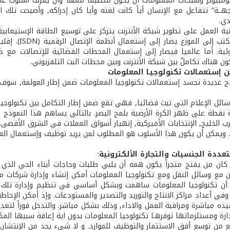
مبيوتر وشبكات المعلومات أن يكون متطبعاً معها وأن يعرف أسلوب عمل
جهــة” تتفاعل مع الإنسان أياً كانت لغته وأيا كان إدراكه, وأصبحت تلك
دي.
نية العمل على تطوير شبكة الأنترنت يتركز على توسيع الطاقة الإستيعابية
البيت أو المك
وئية. أما عالميا فيصار إلى إستعمال المحطات الفضائية للإتصالات مع ذب
ن هناك تكاملٌ بين شبكة الأنترنت وبين محطات البث التلفزيوني.
ج عديدة تجسد إستعمالات تكنولوجيا المعلومات ضمن إطار العولمة, سوف
ائل الإعلام التي تبث فضائيا, فهي تقع ضمن إطار التكامل بين تكنولوجيا ا
 نقطة على ظهر الكرة الأرضية بلمح البصر. بالتالي يساهم هذا النموذج 
 الخليج, الإنتخابات الأميركية, إنهيار أسواق العملات في الشرق الأقصى.
. ويمكن أن يكون هذا الأسلوب هو المطلوب لمن يريد توظيف وإستعمال العول
عددة الجنسيات والتجارة الألكترونية
:
ان من يفتح متجراً يكون همه أن يلبي طلبات وحاجات أبناء الحي الذي 
لآن مع وسائل النقل ومع تكنولوجيا المعلومات أمكن إنشاء وإدارة شركات 
أن تكنولوجيا المعلومات ساهمت وبشكل أساسي في تنظيم وإدارة تلك ال
في أعداد مراكز الانتاج والتوريد والتصدير والمستودعات. وإذ أمكن الإحا
يذه مباشرة ومراقبة العمل والاداء, وذلك بشكل مباشر. والتدخل فوراً لتع
رة ومستلزماتها توفرهـا تكنولوجيا المعلومات بدون اية إعاقة سببها المكا
 من توسع أفق الاستثمار والتوظيف للموارد. و لا شيء يحد من الإنتشار, خ