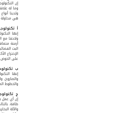
إن التكنولوج
وما له علاقة
ولدينا أنواع
هي محاولة مر
أ ­ تكنولوجي
إنها التكنو
ولاحقا مع ا
أزمنة متعاقب
البث الفضائي
الإختراع الأ
على الخوض ف
ب ­ تكنولوج
إنها التكنول
والصاروخ, و
والخطوط المل
ج ­ تكنولوج
إن أي عمل يق
طاقة. بالتا
والآلة البخار