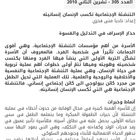
العدد 305 - تشرين الثاني 2010
التنشئة الإجتماعية تكسب الإنسان إنسانيته
إعداد: ناديا متى فخري
حذار الإسراف في التدليل والقسوة
الأسرة من أهم مؤسسات التنشئة الإجتماعية، وهي أقوى
الجماعات تأثيراً في شخصية الفرد. فالمعروف أن الأسرة
تشكّل التربة الأولى التي ينشأ فيها الفرد ومنها يكتسب
شخصيته وهويته وفيها تتمّ أولى خطوات أهم عملية تربوية
في حياة الإنسان، وهي عملية التنشئة الإجتماعية والنفسية
والأخلاقية والروحية والعلمية، تلك العملية التي تحيل الطفل
من مجرد كائن بيولوجي الى كائن إجتماعي إنساني، فالتنشئة
الإجتماعية هي التي تُكسب الإنسان إنسانيته.
أنماط وخبرات
إن للأسرة أهمية كبيرة في مجال الوقاية من حدوث أخطاء في عملية
التنشئة لأن خبرات الطفولة المبكرة وما يتعلمه الطفل في سني
حياته الأولى، يحصل عليه في نطاق أسرته. فللأسرة تأثير عميق في
رفد قدرات الولد وكفاءته في التكيّف، وهي التي يعود اليها سبب
تدهور الحياة الانفعالية للأبناء وجنوحهم السلوكي.
بيد أن الأسر تنتهج أنماطاً مختلفة في تنشئة أبنائها تراوح بين