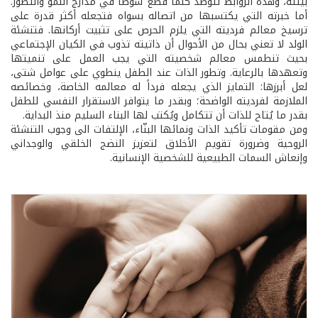
بيئته، وهذه الروابط تتوطّد كلما قطع شوطاً في مدارج النمو والتطور.
أما خبرته التي يكتسبها من اتصاله بسواه فتجعله أكثر قدرة على
ترسيخ معالم فرديته التي يلزم الحرص على تثبيت أركانها. فتنشئة
الولد لا تعني بحال من الأحوال أن ذاتيته تذوب في الكيان الإجتماعي
بحيث تنطمس معالم شخصيته التي يجب العمل على تنميتها
وتعهدها بالرعاية. وتطور الذات عند الطفل ينطوي على عوامل شتى،
لعل أبرزها: التمايز الذي يجعله فرداً له معالمه الخاصة، وخصائصه
الملازمة لفرديته الواضحة؛ وبقدر ما يتوافر الاستقرار النفسي للطفل
بقدر ما يُتاح للذات أن تتكامل ويُكتب لها البناء السليم منذ البداية.
ومن مقومات تأكيد الذات ونمائها البنّاء، الإلتفات الى وجوب التنشئة
الروحية وضرورة تقويم الأخلاق لتعزيز النضج الخلقي والوجداني
وإنعاش السمات الطبيعية للشخصية الإنسانية.