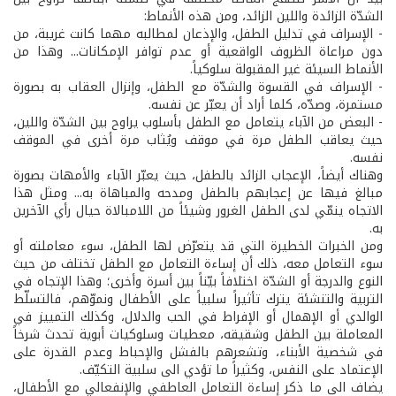
الشدّة الزائدة واللين الزائد، ومن هذه الأنماط:
- الإسراف في تدليل الطفل، والإذعان لمطالبه مهما كانت غريبة، من
دون مراعاة الظروف الواقعية أو عدم توافر الإمكانات... وهذا من
الأنماط السيئة غير المقبولة سلوكياً.
- الإسراف في القسوة والشدّة مع الطفل، وإنزال العقاب به بصورة
مستمرة، وصدّه، كلما أراد أن يعبّر عن نفسه.
- البعض من الآباء يتعامل مع الطفل بأسلوب يراوح بين الشدّة واللين،
حيث يعاقب الطفل مرة في موقف ويُثاب مرة أخرى في الموقف
نفسه.
وهناك أيضاً، الإعجاب الزائد بالطفل، حيث يعبّر الآباء والأمهات بصورة
مبالغ فيها عن إعجابهم بالطفل ومدحه والمباهاة به... ومثل هذا
الاتجاه ينمّي لدى الطفل الغرور وشيئاً من اللامبالاة حيال رأي الآخرين
به.
ومن الخبرات الخطيرة التي قد يتعرّض لها الطفل، سوء معاملته أو
سوء التعامل معه، ذلك أن إساءة التعامل مع الطفل تختلف من حيث
النوع والدرجة أو الشدّة اختلافاً بيّناً بين أسرة وأخرى؛ وهذا الإتجاه في
التربية والتنشئة يترك تأثيراً سلبياً على الأطفال ونموّهم، فالتسلّط
الوالدي أو الإهمال أو الإفراط في الحب والدلال، وكذلك التمييز في
المعاملة بين الطفل وشقيقه، معطيات وسلوكيات أبوية تحدث شرخاً
في شخصية الأبناء، وتشعرهم بالفشل والإحباط وعدم القدرة على
الإعتماد على النفس، وكثيراً ما تؤدي الى سلبية التكيّف.
يضاف الى ما ذكر إساءة التعامل العاطفي والإنفعالي مع الأطفال،