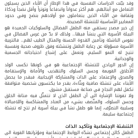
وقد بيّنت الدراسات النفسية في هذا الإطار أن الآباء الذين يسيئون
التعامل مع أبنائهم، هم أكثر عدواناً واندفاعاً وتوتراً وأقل نضجاً وذكاءً
وثقافة من الآباء الذين يتعاملون مع أولادهم بنضج وفي حدود
المعايير الأساسية للتنشئة الصحيحة.
إن خير مصدر يستقي منه الطفل الفضائل والسلوكيات الحميدة هو
البيئة الأسرية التي ينشأ فيها... ولذلك لا بدّ من غرس الفضائل في
نفوس الناشئة وتأمين القدوة الحسنة والمثال الطيب لهم... فالتربية
الأسرية مسؤولة عن رعاية الطفل وتنشئته وفق ظروف صحية ونفسية
تتيح له النمو السليم، وتعمل على إشباع احتياجاته الجسمية
والوجدانية.
إن الدور الريادي للتنشئة الإجتماعية هو في كونها تكسب الولد
الأخلاق القويمة وحسن السلوك والتهذيب والأمانة والإستقامة
والصدق والإعتماد على الذات والمشاركة الإيجابية. فبقدر ما يحصل
الأبناء على تنشئة صافية وبنّاءة، بقدر ما يكتسبون شخصية متوافقة
تكفل لهم النجاح في صناعة مستقبل مشرق.
ولا تفوتنا الإشارة الى أن الطفل الذي لا تتمثّل فيه متانة الخلق
وحسن السلوك، والمتّصف بشيء من العناد والمشاكسة واللامبالاة
وسلبية التصرّف، إنما هو طفل نشأ في بيئة أسرية لم تتح له تنشئة
إجتماعية سليمة.
التنشئة الإجتماعية وتأكيد الذات
الطفل كائن إجتماعي تشدّه الروابط الإجتماعية ومؤثراتها القوية الى