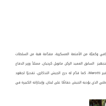
رافي وكميّة من الأمتعة العسكرية، مقدّمة هبة من السلطات
قه وفد، نائب رئيس الأركان للتجهيز السابق العميد الركن مانويل كرجيان، ممثلاً وزير الدفاع
وقد تلا العميد الركن كرجيان كتاب شكر باسم العماد قائد الجيش وسلّمه إلى السفير Marotti، كما قدّم له درع الجيش التذكاري، تقديرًا لجهود
ني الذي يؤديه الجيش حفاظًا على لبنان، وإنجازاته الكبيرة في