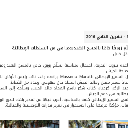
م زورقًا خاصًا بالمسح الهيدروغرافي من السلطات الإيطاليّة
عقل خليل
دة بيروت البحرية، احتفال بمناسبة تسلّم زورق خاص بالمسح الهيدروغ
مصلحة الجيش.
حضر الاحتفال السفير الإيطالي Massimo Marotti يراف
تاذ سمير مقبل وقائد الجيش العماد جان قهوجي، وعدد من الضباط.
يطالية في دعم الجيش.
ى السفير الإيطالي كلمة بالمناسبة، أعرب فيها عن تقدير بلاده للدور الوط
اب، مؤكدًا عزمها على الاستمرار في تعزيز قدراته اللوجستية والقتالية.