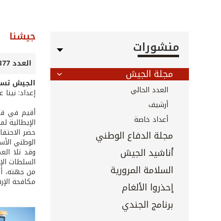
جيشنا
منشورات
العدد 377 - تشرين الثاني 2016
مجلة الجيش
الجيش تسلّ
العدد الحالي
إعداد: نينا 
أرشيف
أقيم في قاع
أعداد خاصة
الإيطالية ل
مجلة الدفاع الوطني
الوطني الأس
أناشيد الجيش
السلطات الإ
السلامة المرورية
من جهته، ألق
مكافحة الإره
إحذروا الألغام
برنامج الجندي