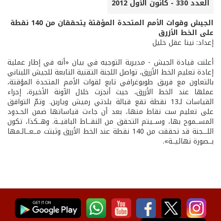
العدد 330 - كانون الأول 2012
الجيش وقوات الأمم المتحدة المؤقتة يتحققان من 140 نقطة
على الخط الأزرق
إعداد: نينا عقل خليل
أعلنت قيادة الجيش - مديرية التوجيه في بيان «أنه في إطار عملية
إعادة تعليم الخط الأزرق، تواصل اللجنة التقنية التابعة للجيش اللبناني
بالتعاون مع فريق طوبوغرافي تابع لقوات الأمم المتحدة المؤقتة،
عملها عند الخط الأزرق، حيث أنجزت خلال الآونة الأخيرة، إجراء
القياسات لـ13 نقطة تقع قبالة بلدتي رميش ويارين. وتمّ التوافق
على تعليم ست نقاط منها، بعد أن جاءت قياساتها ضمن الحـدود
المســموح بها، وســيتم التحقق من النقــاط الباقيــة. وهــكذا، تكون
اللـــجنة قد تحققت من 140 نقطة عند الخط الأزرق وثبتت مــعــالـمها
بــصورة نهائيــة».