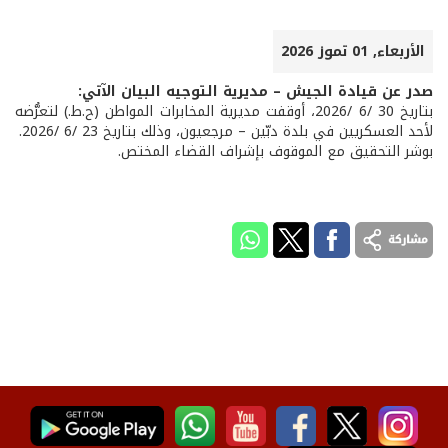
الأربعاء, 01 تموز 2026
صدر عن قيادة الجيش – مديرية التوجيه البيان الآتي
:
بتاريخ 30 /6 /2026، أوقفت مديرية المخابرات المواطن (ح.ط.) لتعرُّضه
لأحد العسكريين في بلدة دبّين – مرجعيون، وذلك بتاريخ 23 /6 /2026.
بوشر التحقيق مع الموقوف بإشراف القضاء المختص.