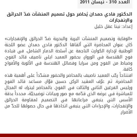
العدد 310 - نيسان 2011
الدكتور فادي حمدان يُحاضر حول تصميم المنشآت ضدّ الحرائق
والإنفجارات
إعداد: نينا عقل خليل
«الوقاية وتصميم المنشآت البرية والبحرية ضدّ الحرائق والإنفجارات»
كان عنوان المحاضرة التي ألقاها الدكتور فادي حمدان عضو اللجنة
الوطنية لإدارة الكوارث الناجمة عن أسلحة الدمار الشامل، في قيادة
فوج الهندسة في الوروار، بحضور العميد ايلي ناصيف قائد الفوج،
وضباط من الفوج ومن سرايا وفصائل الهندسة في الألوية والأفواج
كافة.
افتتاحاً رحّب العميد ناصيف بالمحاضر والحضور مشدّداً على أهمية هذه
المحاضرة. ثم عرّف العقيد الركن حسين فوّاز، مساعد قائد الفوج
ورئيس الفرعَين الثاني والثالث في الفوج، بالمحاضر ليترك له المجال
للمباشرة في عرضه الذي قدّمه مع صور وبيانات توضيحيّة، محدداً بدقة
الأسس التي ينبغي مراعاتها في التصميم لمقاومة الحرائق
والإنفجارات، والإجراءات التي ينبغي اتخاذها في حال حصولها للحدّ من
الأضرار.