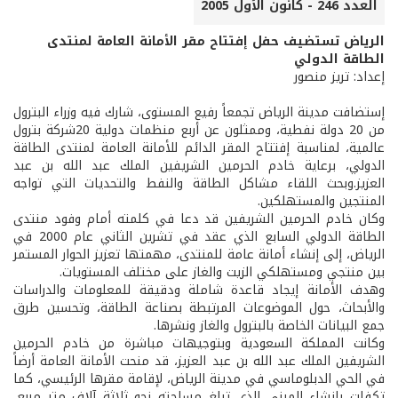
العدد 246 - كانون الأول 2005
الرياض تستضيف حفل إفتتاح مقر الأمانة العامة لمنتدى
الطاقة الدولي
إعداد: تريز منصور
إستضافت مدينة الرياض تجمعاً رفيع المستوى، شارك فيه وزراء البترول
من 20 دولة نفطية، وممثلون عن أربع منظمات دولية 20شركة بترول
عالمية، لمناسبة إفتتاح المقر الدائم للأمانة العامة لمنتدى الطاقة
الدولي، برعاية خادم الحرمين الشريفين الملك عبد الله بن عبد
العزيز.وبحث اللقاء مشاكل الطاقة والنفط والتحديات التي تواجه
المنتجين والمستهلكين.
وكان خادم الحرمين الشريفين قد دعا في كلمته أمام وفود منتدى
الطاقة الدولي السابع الذي عقد في تشرين الثاني عام 2000 في
الرياض، إلى إنشاء أمانة عامة للمنتدى، مهمتها تعزيز الحوار المستمر
بين منتجي ومستهلكي الزيت والغاز على مختلف المستويات.
وهدف الأمانة إيجاد قاعدة شاملة ودقيقة للمعلومات والدراسات
والأبحاث، حول الموضوعات المرتبطة بصناعة الطاقة، وتحسين طرق
جمع البيانات الخاصة بالبترول والغاز ونشرها.
وكانت المملكة السعودية وبتوجيهات مباشرة من خادم الحرمين
الشريفين الملك عبد الله بن عبد العزيز، قد منحت الأمانة العامة أرضاً
في الحي الدبلوماسي في مدينة الرياض، لإقامة مقرها الرئيسي، كما
تكفلت بإنشاء المبنى الذي تبلغ مساحته نحو ثلاثة آلاف متر مربع،