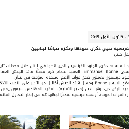
فرنسية تحيي ذكرى جنودها وتكـرّم ضباطًا لبنانيين
عقل خليل
ة الفرنسية ذكرى الجنود الفرنسيين الذين قضوا في لبنان خلال محطات تاري
السفير الفرنسي Emmanuel Bonne، العميد عصام كرم ممثلًا
ود فرنسيون يعملون ضمن قوات الأمم المتحدة المؤقتة في لبنان.
وللمناسبة، وضع السفير Bonne وممثل قائد الجيش أكاليل من الزهر عل
عميد الركن دريد زهر الدين (مدير التعليم)، العقيد المهندس سيمون يمين (
ر (القوات الجوية)، أوسمة فرنسية تقديرًا لجهودهم في إطار التعاون القائم