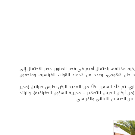
خية مختلفة، باحتفال أقيم في قصر الصنوبر. حضر الاحتفال إلى
 قائد الجيش العماد جان قهوجي، وعدد من قدماء القوات الفرنسية، وملحقون
ى النصب التذكاري، ثم قلّد السفير كلًا من: العميد الركن بطرس جبرائيل (مدير
من أركان الجيش للتجهيز – مديرية الشؤون الجغرافية)، والرائد
 بين الجيشين اللبناني والفرنسي.