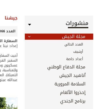
جيشنا
منشورات
العدد 366 - كانون الأول 2015
مجلة الجيش
السفارة ال
العدد الحالي
إعداد: نينا 
أرشيف
أحيت السفار
أعداد خاصة
عسكريون وجن
مجلة الدفاع الوطني
أناشيد الجيش
التعبئة)، ال
عبدالله عيتو
السلامة المرورية
إحذروا الألغام
برنامج الجندي