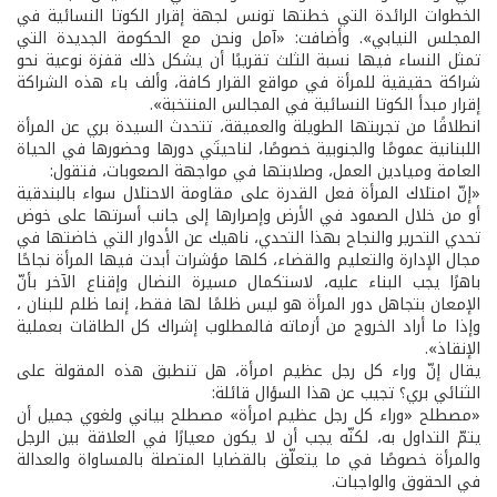
الخطوات الرائدة التي خطتها تونس لجهة إقرار الكوتا النسائية في
المجلس النيابي». وأضافت: «آمل ونحن مع الحكومة الجديدة التي
تمثل النساء فيها نسبة الثلث تقريبًا أن يشكل ذلك قفزة نوعية نحو
شراكة حقيقية للمرأة في مواقع القرار كافة، وألف باء هذه الشراكة
إقرار مبدأ الكوتا النسائية في المجالس المنتخبة».
انطلاقًا من تجربتها الطويلة والعميقة، تتحدث السيدة بري عن المرأة
اللبنانية عمومًا والجنوبية خصوصًا، لناحيتَي دورها وحضورها في الحياة
العامة وميادين العمل، وصلابتها في مواجهة الصعوبات، فتقول:
«إنّ امتلاك المرأة فعل القدرة على مقاومة الاحتلال سواء بالبندقية
أو من خلال الصمود في الأرض وإصرارها إلى جانب أسرتها على خوض
تحدي التحرير والنجاح بهذا التحدي، ناهيك عن الأدوار التي خاضتها في
مجال الإدارة والتعليم والقضاء، كلها مؤشرات أبدت فيها المرأة نجاحًا
باهرًا يجب البناء عليه، لاستكمال مسيرة النضال وإقناع الآخر بأنّ
الإمعان بتجاهل دور المرأة هو ليس ظلمًا لها فقط، إنما ظلم للبنان ،
وإذا ما أراد الخروج من أزماته فالمطلوب إشراك كل الطاقات بعملية
الإنقاذ».
يقال إنّ وراء كل رجل عظيم امرأة، هل تنطبق هذه المقولة على
الثنائي بري؟ تجيب عن هذا السؤال قائلة:
«مصطلح «وراء كل رجل عظيم امرأة» مصطلح بياني ولغوي جميل أن
يتمّ التداول به، لكنّه يجب أن لا يكون معيارًا في العلاقة بين الرجل
والمرأة خصوصًا في ما يتعلّق بالقضايا المتصلة بالمساواة والعدالة
في الحقوق والواجبات.