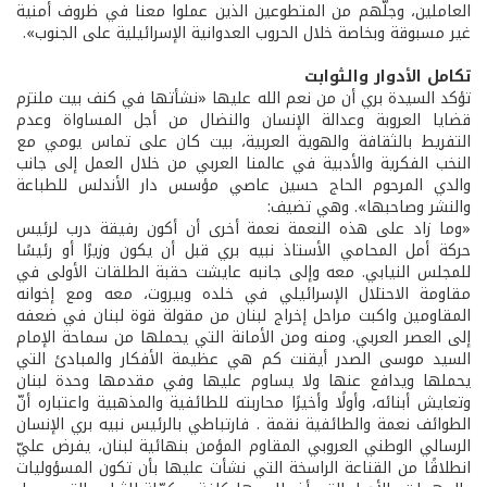
العاملين، وجلّهم من المتطوعين الذين عملوا معنا في ظروف أمنية
غير مسبوقة وبخاصة خلال الحروب العدوانية الإسرائيلية على الجنوب».
تكامل الأدوار والثوابت
تؤكد السيدة بري أن من نعم الله عليها «نشأتها في كنف بيت ملتزم
قضايا العروبة وعدالة الإنسان والنضال من أجل المساواة وعدم
التفريط بالثقافة والهوية العربية، بيت كان على تماس يومي مع
النخب الفكرية والأدبية في عالمنا العربي من خلال العمل إلى جانب
والدي المرحوم الحاج حسين عاصي مؤسس دار الأندلس للطباعة
والنشر وصاحبها». وهي تضيف:
«وما زاد على هذه النعمة نعمة أخرى أن أكون رفيقة درب لرئيس
حركة أمل المحامي الأستاذ نبيه بري قبل أن يكون وزيرًا أو رئيسًا
للمجلس النيابي. معه وإلى جانبه عايشت حقبة الطلقات الأولى في
مقاومة الاحتلال الإسرائيلي في خلده وبيروت، معه ومع إخوانه
المقاومين واكبت مراحل إخراج لبنان من مقولة قوة لبنان في ضعفه
إلى العصر العربي. ومنه ومن الأمانة التي يحملها من سماحة الإمام
السيد موسى الصدر أيقنت كم هي عظيمة الأفكار والمبادئ التي
يحملها ويدافع عنها ولا يساوم عليها وفي مقدمها وحدة لبنان
وتعايش أبنائه، وأولًا وأخيرًا محاربته للطائفية والمذهبية واعتباره أنّ
الطوائف نعمة والطائفية نقمة . فارتباطي بالرئيس نبيه بري الإنسان
الرسالي الوطني العروبي المقاوم المؤمن بنهائية لبنان، يفرض عليّ
انطلاقًا من القناعة الراسخة التي نشأت عليها بأن تكون المسؤوليات