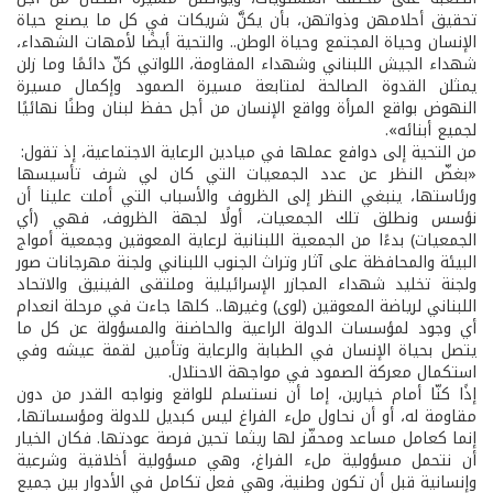
تحقيق أحلامهن وذواتهن، بأن يكنَّ شريكات في كل ما يصنع حياة
الإنسان وحياة المجتمع وحياة الوطن.. والتحية أيضًا لأمهات الشهداء،
شهداء الجيش اللبناني وشهداء المقاومة، اللواتي كنّ دائمًا وما زلن
يمثلن القدوة الصالحة لمتابعة مسيرة الصمود وإكمال مسيرة
النهوض بواقع المرأة وواقع الإنسان من أجل حفظ لبنان وطنًا نهائيًا
لجميع أبنائه».
من التحية إلى دوافع عملها في ميادين الرعاية الاجتماعية، إذ تقول:
«بغضّ النظر عن عدد الجمعيات التي كان لي شرف تأسيسها
ورئاستها، ينبغي النظر إلى الظروف والأسباب التي أملت علينا أن
نؤسس ونطلق تلك الجمعيات، أولًا لجهة الظروف، فهي (أي
الجمعيات) بدءًا من الجمعية اللبنانية لرعاية المعوقين وجمعية أمواج
البيئة والمحافظة على آثار وتراث الجنوب اللبناني ولجنة مهرجانات صور
ولجنة تخليد شهداء المجازر الإسرائيلية وملتقى الفينيق والاتحاد
اللبناني لرياضة المعوقين (لوى) وغيرها.. كلها جاءت في مرحلة انعدام
أي وجود لمؤسسات الدولة الراعية والحاضنة والمسؤولة عن كل ما
يتصل بحياة الإنسان في الطبابة والرعاية وتأمين لقمة عيشه وفي
استكمال معركة الصمود في مواجهة الاحتلال.
إذًا كنّا أمام خيارين، إما أن نستسلم للواقع ونواجه القدر من دون
مقاومة له، أو أن نحاول ملء الفراغ ليس كبديل للدولة ومؤسساتها،
إنما كعامل مساعد ومحفّز لها ريثما تحين فرصة عودتها. فكان الخيار
أن نتحمل مسؤولية ملء الفراغ، وهي مسؤولية أخلاقية وشرعية
وإنسانية قبل أن تكون وطنية، وهي فعل تكامل في الأدوار بين جميع