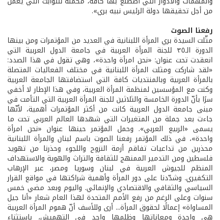
والمهمات والأدوار التي أضطلع بها كافة، مكمّلة للثوابت التي يعمل
من أجل تحقيقها دولة الرئيس نبيه بري».
رفعنا الصوت
مثّلت السيدة بري المرأة اللبنانية في العديد من المؤتمرات ومن بينها
الدورة الـ٣٥ للجنة المرأة العربية في جامعة الدول العربية التي
انعقدت تحت عنوان: «نحن امرأة واحدة»، وهي تقول في هذا الصدد:
«لقد شاركت ومثلت المرأة اللبنانية في مختلف الفعاليات المتصلة
بالمرأة العربية وبالمنتديات كافة التي استضافتها الجامعة العربية
وكنت مع المؤسسين لمنظمة المرأة العربية، وفي هذا الإطار لا أخفي
سرًا بأنّ الدورة الخامسة والثلاثين للجنة المرأة العربية التي التأمت في
مبنى جامعة الدول العربية كانت من أكثر المؤتمرات أهمية، لأنّها
جاءت بعد جملة من المتغيرات التي شهدها العالم العربي تحت ما
يسمى «الربيع العربي». وحمل المؤتمر حينها عنوان «نحن امرأة
واحدة»، في ذلك المؤتمر رفعنا الصوت باسم لبنان والمرأة اللبنانية
محذرين من تداعيات تفاقم أزمة النزوح واللجوء وحذرنا من تهويد
فلسطين ومن التدمير الممنهج للثقافة والتراث والهوية والاستهداف
المنظم للجيوش العربية في لبنان وسوريا ومصر، عبر الإرهاب
التكفيري. وشدّدنا على دور المرأة وأهمية شراكتها في مواقع القرار
السياسي والثقافي والاقتصادي والإنمائي. واليوم وبعد مضي خمس
سنوات وعلى الرغم من رفع الأمم المتحدة لهذا العام شعار «أنا جيل
المساواة» إعمالًا لحقوق المرأة... أرى وللأسف أنّ هموم المرأة العربية
هي واحدة ومعاناتها وظلمها واحد في التهميش، باستثناء