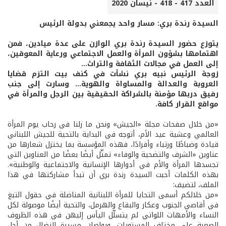
العدد 417 - 418 - نيسان 2020
السيدة رندة بري: مسار واحد يجمعني بدولة الرئيس
يتوزع حضور السيدة رندة بري الوازن على عدة ميادين، فمن
اهتمامها بشؤون المرأة والعمل الاجتماعي ورعاية المعوقين،
إلى العمل في مجالات الثقافة والتراث...
زوجة الرئيس نبيه بري نشأت في كنف بيت التزم قضايا
العروبة والعدالة والمساواة والهوية... وسارت إلى جنب
رفيق دربها مؤمنة بالشراكة الحقيقية بين الرجل والمرأة في
مواقع القرار كافة.
«من خلال صفحات مجلة «الجيش» ونحن ما زلنا في رحاب يوم المرأة
العالمي وعشية عيد الأم، أتوجه في البداية بالتحية للجيش اللبناني
قيادة وضباطًا ورتباء وأفرادًا، فهذه المؤسسة بما يختزل شعارها من
عناوين «الشرف والتضحية والوفاء» تمثّل أيضًا بعضًا من العناوين التي
تجسدها المرأة والأم في أدوارها الإنسانية والاجتماعية والوطنية».
بهذه الكلمات أحبت السيدة رندة بري أن تبدأ مشاركتها في هذا
الملف، لتضيف:
«من خلالكم أسمى التحايا للمرأة اللبنانية المناضلة في حقول التبغ
في أقاصي الجنوب وعكار والبقاع والهرمل، والتحية أيضًا موصولة لكل
النساء والأمهات اللواتي لم يتسلّل اليأس إليهن في هذه الظروف
الصعبة على مختلف المستويات، ويواصلن مسيرة النضال من أجل