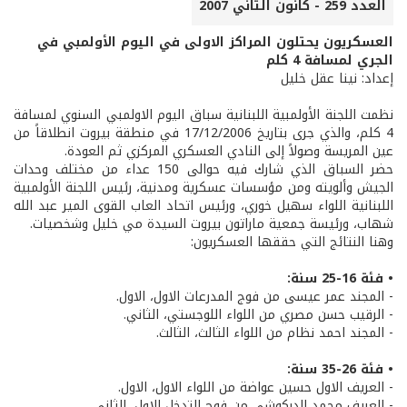
العدد 259 - كانون الثاني 2007
العسكريون يحتلون المراكز الاولى في اليوم الأولمبي في
الجري لمسافة 4 كلم
إعداد: نينا عقل خليل
نظمت اللجنة الأولمبية اللبنانية سباق اليوم الاولمبي السنوي لمسافة
4 كلم، والذي جرى بتاريخ 17/12/2006 في منطقة بيروت انطلاقاً من
عين المريسة وصولاً إلى النادي العسكري المركزي ثم العودة.
حضر السباق الذي شارك فيه حوالى 150 عداء من مختلف وحدات
الجيش وألويته ومن مؤسسات عسكرية ومدنية، رئيس اللجنة الأولمبية
اللبنانية اللواء سهيل خوري، ورئيس اتحاد العاب القوى المير عبد الله
شهاب، ورئيسة جمعية ماراتون بيروت السيدة مي خليل وشخصيات.
وهنا النتائج التي حققها العسكريون:
• فئة 16-25 سنة:
- المجند عمر عيسى من فوج المدرعات الاول، الاول.
- الرقيب حسن مصري من اللواء اللوجستي، الثاني.
- المجند احمد نظام من اللواء الثالث، الثالث.
• فئة 26-35 سنة:
- العريف الاول حسين عواضة من اللواء الاول، الاول.
- العريف محمد الدركوشي من فوج التدخل الاول، الثاني.