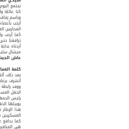
سيدي العما
نجتمع اليوم
كنا عائلة و
وباسم رفاقي
أرحب بأعضاء
المحاربين ال
كما أرحب وأ
ترافقنا حتى 
أردناه بداي
ميشال سليما
عاش الجيش
كلمة العما
بعد ذلك، أل
أتشرف برعاية
ووفد رابطة 
الحقل العسك
رئيس الجمهور
يوبيلها الذ
هذا الإطار 
العسكريين ف
كما يدافع ع
هي المناقبي