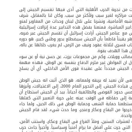
 من تجربة الحرب الأهلية التي أدى فيها تقسيم الجيش إلى
مراكزه لغير سبب ولأكثر من سبب. وكان لنا بالمقابل، شرف
به الأمامية، ونشرنا على تلال لبنان وحدات من المغاوير لمنع
دابير المباشرة. فمنعنا بفضل هذه التدابير عدة إنزالات إسرائيلية
 مع عناصر الجيش. أرادت إسرائيل أن تقسم الجيش عبر ضربه،
ر يقيناً قاطعاً بأن الجيش سيضطلع بدور وطني كبير، هو دوره
اب قسري لثلاثة عقود ونيف من الزمن، لم يغرب خلالها عن باله،
ق هذا الهدف بقوة.
مصائب وويلات. وكم من مجموعات برزت، عن حسن نية أو عن سوء
 أقول ان المواطن غير ملزم الدفاع بنفسه عن الوطن، فهذه مهمة
اء الجيش مجدداً على عقيدة قوى الأمن الداخلي، أي أن يسلح
ى لأن نعيد له بريقه ولمعانه، هو الذي أثبت انه جيش الوطن
وليس جيش النظام، من خلال محطات عديدة، من أحداث الضنية يوم كان لي شرف تولي قيادة الجيش، إلى التحرير العام 2000، إلى الاغتيالات، وأبرزها
س حدود الفوضى والطائفية أحياناً. بيد أن الجيش استطاع أن
فة إلى حفاظه في الوقت عينه على حرية التعبير التي كفلها
استطعنا حماية الشعب وحماية الوطن في ذلك الحين، ولما جاء
 خرجوا من البقاع وعكار وعنجر، وما حدث شيء. لقد قام الجيش
شرات السنين، وملأ الفراغ في البقاع وعكار، واستتب الأمن،
لتي جرت على أفضل ما يرام أمنياً وسياسياً. وأخيراً جاءت حرب