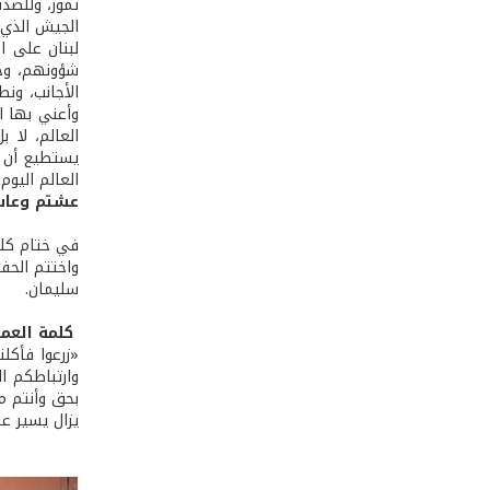
الجيش الذي 
لبنان على ا
شؤونهم، وحف
الأجانب، ون
وأعني بها ا
العالم، لا ب
يستطيع أن ين
العالم اليوم
عشتم وعاش
في ختام كلم
واختتم الحفل
سليمان.
كلمة العم
«زرعوا فأكلن
وارتباطكم ا
بحق وأنتم م
يزال يسير ع