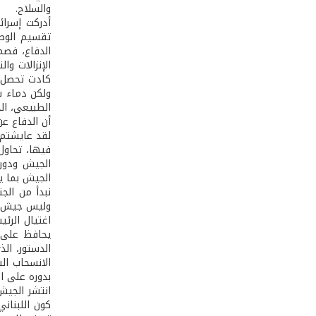
والسلاح.
أدركت إسرا
تقسيم الوطن
الدفاع، فصم
الإنزالات وا
كادت تحصل، 
ولكن دماء ش
الطبيعي، ال
أن الدفاع ع
لقد عايشتم 
فيها، تحاول
الجيش ودوره
الجيش بما ي
نبدأ من الج
اغتيال الرئ
يحافظ على ا
الدستور، ال
الانسحاب ال
بدوره على الرغم من أن 
انتشر الجيش
كون اللبنان