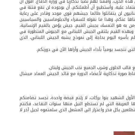
وا في إبان هذه الحرب، وأقمنا لهم نصباً تذكارياً في وزارة الدفاع. أقول أن
عتماد عليه. وأستطيع أن أطمئنكم، أن بوجوده لن تقع فتنة في
لبنانيون لن يتقاتلوا طالما جيشهم قوي موحد وقادر على رعاية
ها عنكم، وهذا ما نقوله للسفراء والدبلوماسيين والسياسيين
ؤمن به هو التمسك بجيش القيم، جيش يؤمن بالقيم الإنسانية،
 وبهذه القيم يلتقي الجيش اللبناني مع الجيوش المتطورة في
عالم بأسره اليوم بحاجة إلى نموذج يشبه الجيش اللبناني، الذي
تي تتجسد يومياً بأداء الجيش وأراها الآن في دورتكم.
ع قالب الحلوى وشرب الجميع نخب الجيش ولبنان.
لتقاط صورة تذكارية لأعضاء الدورة مع قائد الجيش العماد ميشال
 الأول الشهيد بنوا بركات، لا زلتم قبضة واحدة، تجسد تضامنكم
ها العريقة التي لم تستطع النيل منها سنوات التقاعد، فكنتم
عين بكل فخر واعتزاز الى المشعل الذي سلمتموه لجيل آخر لا