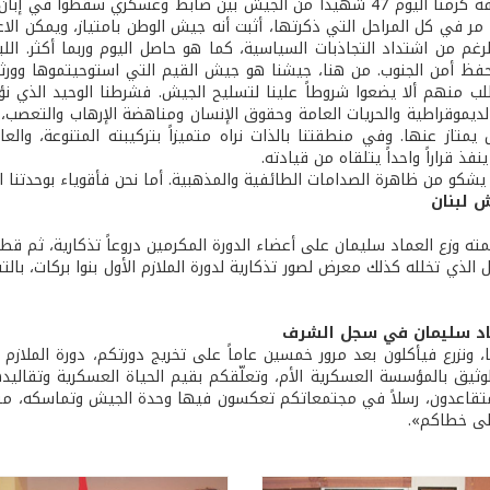
تموز، وللصدفة كرمنا اليوم 47 شهيداً من الجيش بين ضابط وعسكري سقط
مر في كل المراحل التي ذكرتها، أثبت أنه جيش الوطن بامتياز، ويمكن الا
لرغم من اشتداد التجاذبات السياسية، كما هو حاصل اليوم وربما أكثر. ال
ظ أمن الجنوب. من هنا، جيشنا هو جيش القيم التي استوحيتموها وورثنا
طلب منهم ألا يضعوا شروطاً علينا لتسليح الجيش. فشرطنا الوحيد الذي ن
لديموقراطية والحريات العامة وحقوق الإنسان ومناهضة الإرهاب والتعصب،
ل يمتاز عنها. وفي منطقتنا بالذات نراه متميزاً بتركيبته المتنوعة، وال
فذ قراراً واحداً يتلقاه من قيادته.
 يشكو من ظاهرة الصدامات الطائفية والمذهبية. أما نحن فأقوياء بوحدتنا ال
 لبنان
ته وزع العماد سليمان على أعضاء الدورة المكرمين دروعاً تذكارية، ثم قط
 الذي تخلله كذلك معرض لصور تذكارية لدورة الملازم الأول بنوا بركات، با
اد سليمان في سجل الشرف
ا، ونزرع فيأكلون بعد مرور خمسين عاماً على تخريج دورتكم، دورة الملازم
لوثيق بالمؤسسة العسكرية الأم، وتعلّقكم بقيم الحياة العسكرية وتقاليد
تقاعدون، رسلاً في مجتمعاتكم تعكسون فيها وحدة الجيش وتماسكه، متطل
لى خطاكم».