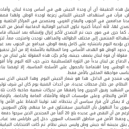
ئيل هذه الحقيقة أي أن وحدة الجيش هي في أساس وحدة لبنان، وأفادت
، فرأت في استهداف الجيش اللبناني زعزعة لوحدة الوطن. ولهذا قصفت 
دنا مدافعين في الجنوب والبقاع الغربي، ومتصدين في المراكز الخلفية وش
لتصدي لها، لأنه أحياناً كثيرة تكون التدابير الوقائية الدفاعية أفضل من الت
كما جرى في صور، حيث تم التصدي لأكبر إنزال وإفشاله بعد اشتباك قاس
هدائه المنتمين إلى مختلف الطوائف والمذاهب توحدت وامتزجت معاً، لتزه
ذي يؤديه اليوم بانتشاره على كامل رقعة الوطن، فيدافع عن الجنوب بعد غي
ن حدود الوطن هو الهدف الأساس، وما المطالبة بالأسلحة إلا من أجل تحقي
مقولة أن قوة لبنان بضعف جيشه، وكم جرّت هذه المقولة على لبنان من 
 الدفاع عن لبنان بدءاً من الثورة الفلسطينية حتى حزب الله اليوم. وأنا
 الوطني. وما اهتمامنا بالحصول على الأسلحة المناسبة، إلا لرفضنا بن
ناسب مواجهة المخلين بالأمن فقط.
نوب فننجح في الداخل، هذا هو شعار الجيش اليوم. وهذا الجيش الذي نسع
يس الشهيد رفيق الحريري وما رافقها من تحركات شعبية صاخبة كادت تلام
لأمن والنظام، وعلى مؤسسات الدولة والأملاك العامة والخاصة، بالإضا
ذي لا يمكن لأي قرار سياسي أن يتخطاه. لقد تولينا الحفاظ على الأمن و
سوري بدأ التهويل بأن اللبنانيين سيقتتلون في ما بينهم، ولكن السوريين
النقص في عديده بلغ 20 ألفاً من المجندين الذين سرحوا دفعة واحدة.
 وحفظ الأمن في مناطق الانسحاب السوري. دخل إلى طرابلس بعد غياب لع
ي يثق بجيشه أنه جيش وطن وليس جيش نظام. ثم كانت الانتخابات النيابية ا