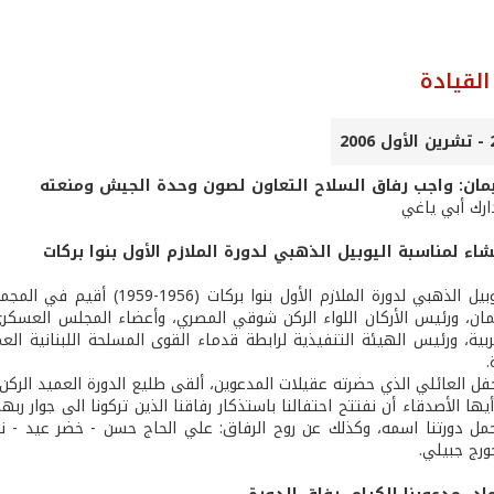
لقيادة
مان: واجب رفاق السلاح التعاون لصون وحدة الجيش ومنعته
ارك أبي ياغي
ء لمناسبة اليوبيل الذهبي لدورة الملازم الأول بنوا بركات
لمناسبة اليوبيل الذهبي لدورة 
ن، ورئيس الأركان اللواء الركن شوقي المصري، وأعضاء المجلس العسكري، و
ربية، ورئيس الهيئة التنفيذية لرابطة قدماء القوى المسلحة اللبنانية ا
.
فل العائلي الذي حضرته عقيلات المدعوين، ألقى طليع الدورة العميد الركن
ها الأصدقاء أن نفتتح احتفالنا باستذكار رفاقنا الذين تركونا الى جوار 
حمل دورتنا اسمه، وكذلك عن روح الرفاق: علي الحاج حسن - خضر عيد - نب
ورج جبيلي.