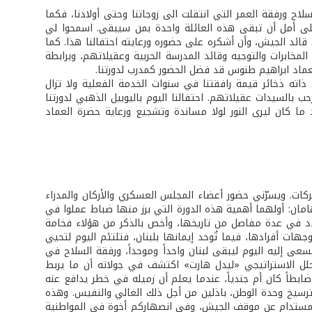
اح ورفقة العمر التي انتقلت الى زوجاتنا وحتى أولادنا، فكما
وعلى أمل أن تبقى هذه العائلة واحدة بمن سيبقى. اسمحوا لي
قائد الجيش، وأن أشكره على حضوره ورعايته احتفالنا هذا. كما
خابرات والتوجيه وقائد المدرسة الحربية وعقيلاتهم، وبرابطة
لعماد ابراهيم طنوس قد فضل الحضور كمدرب لدورتنا.
ذاته ذخائر قيمة رافقتنا في سنوات الخدمة الفعلية ولا تزال
حب بالسيدات عقيلاتهم. احتفالنا اليوم باليوبيل الذهبي لدورتنا
د ما كان ليرى النور لولا مساندة وتشجيع ورعاية حضرة العماد
بركات. ويسرّني حضور أعضاء المجلس العسكري والأركان والمدراء
امان: أولهما أهمية هذه الدورة التي برز منها ضباط عملوا في
اد في عدة مفاصل من تاريخها، وأخص بالذكر من هؤلاء فخامة
هات أفرادها، فيما تُوحد إيمانها بلبنان، فتلتئم اليوم لتحيي
سعى إليه اليوم ليبقى لبنان واحداً وموحداً، ورفقة السلاح في
محلل الاستراتيجي «ليدل هارت» اكتشف في جولاته أن ما يربط
ابطاً كان أم جندياً، عندما يعلم أن زميله في خطر يدافع عنه
رسيخ وحدة الوطن، باذلين من أجل ذلك الغالي والنفيس. وهذه
لمستدام عن موقف الجيش، وفي انصهاركم أخوة في المواطنية