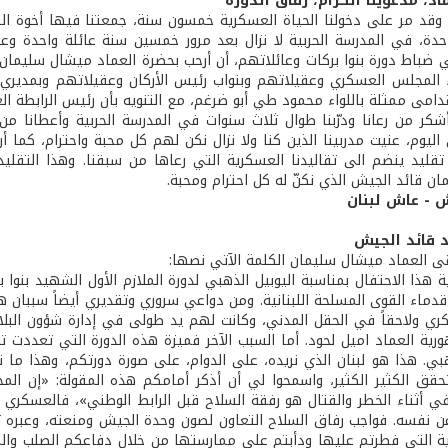
د، مدعوينا الكرام، رفاق الدورة
 وقد مر على دخولنا الحياة العسكرية خمسون سنة، جمعتنا فيها أخوة السل
احدة، في المدرسة الحربية لا نزال بعد مرور خمسين سنة عائلة واحدة 
 ضباط دورة بنوا بركات وعائلاتهم، أن أرحب بحضرة العماد ميشال سليمان 
 المجلس العسكري وعقيلاتهم وبنواب رئيس الأركان وعقيلاتهم وبمديري الم
قدامى ممثلة باللواء محمود طي أبو ضرغم، مع التنويه بأن رئيس الرابطة ا
شكر من رعانا ودرّبنا طوال ثلاث سنوات في المدرسة الحربية وأعطانا من 
اليوم، عنيت مدربينا الذين كنا ولا نزال نكن لهم كل محبة واحترام، كما أر
ة تقليد ينضم الى تقاليدنا العسكرية التي رعاها من سبقنا. وهذا التقلي
ن قائد الجيش الذي نكنّ له كل احترام ومحبة.
 - عاش لبنان
د قائد الجيش
قى العماد ميشال سليمان الكلمة الآتي نصها:
 هذا الاحتفال بمناسبة اليوبيل الذهبي لدورة الملازم الأول الشهيد بنوا 
قدماء القوى المسلحة اللبنانية. ومن دواعي سروري وتقديري أيضاً سببان ه
ري ولاحقاً في الحقل المدني، وكانت لهم يد طولى في إدارة شؤون البل
ية العماد اميل لحود. أما السبب الآخر فميزة هذه الدورة التي تعددت توج
هبي. هذا هو لبنان الذي نريده، على الدوام، على صورة دورتكم، وهذا ما ن
تحقق الكثير الكثير، واسمحوا لي أن أذكر أمامكم هذه المقولة: «إن ال
ي أثناء الخطر والقتال هو رفقة السلاح قبل الرابط الوطني»، فالعسكري ض
ن نفسه. فواجب رفاق السلاح التعاون لصون وحدة الجيش ومنعته، وعبره ت
ة التي فطرتم عليها ودأبتم على ممارستها من خلال دفاعكم الصلب وا