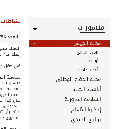
نشاطات ا
منشورات
العدد 256 - تشرين الأول 2006
مجلة الجيش
العماد سلي
العدد الحالي
إعداد: جان د
أرشيف
في حفل عشا
أعداد خاصة
مجلة الدفاع الوطني
ميشال سليما
أناشيد الجيش
المدرسة الح
أعضاء الدورة
السلامة المرورية
خلال هذا الح
اسمحوا لي أي
إحذروا الألغام
نفتخر بأن ت
الفاخوري - ج
برنامج الجندي