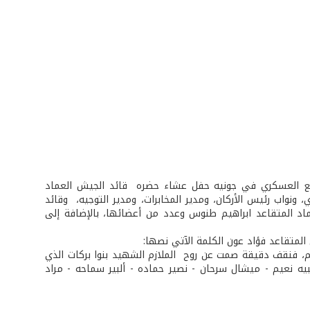
الملازم الأول بنوا بركات (1956-1959) أقيم في المجمع العسكري في جونيه حفل عشاء حضره قائد الجيش العماد
نواب رئيس الأركان، ومدير المخابرات، ومدير التوجيه، وقائد
لعماد المتقاعد ابراهيم طنوس وعدد من أعضائها، بالإضافة إلى
 المتقاعد فؤاد عون الكلمة الآتي نصها:
ربهم، فنقف دقيقة صمت عن روح الملازم الشهيد بنوا بركات الذي
يه نعيم - ميشال سرحان - نصير حماده - ألبير سماحه - مراد