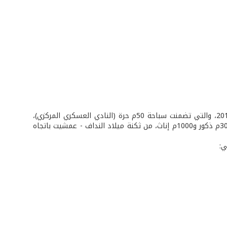
أقيمت مباريات التصفيات النهائية لبطولة الجيش في الثلاثي الحديث للضباط للعام 2012، والتي تضمنت سباحة 50م حرة (النادي العسكري المركزي)،
والرماية بالمسدس عيار 9ملم (نادي الجيش اللبناني للرماية في مار روكز) والركض (3000م ذكور و1000م إناث، من ثكنة ميلاد النداف - عمشيت باتجاه
ي: