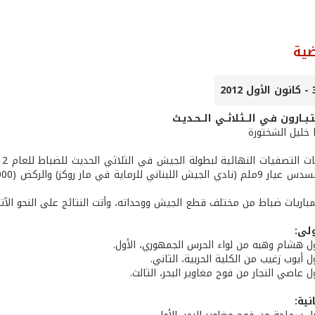
ضية
ـتـبــارون فـي الــثـلاثــي الــحـديـث
ا خليل الشختورة
باريات ضباط من مختلف قطع الجيش ووحداته، وأتت النتائج على النحو الآت
ولى:
اول هشام وهبه من لواء الحرس الجمهوري، الأول.
ول أيوب زغيب من الكلية الحربية، الثاني.
ول عاصي النجار من فوج مغاوير البحر، الثالث.
نية: