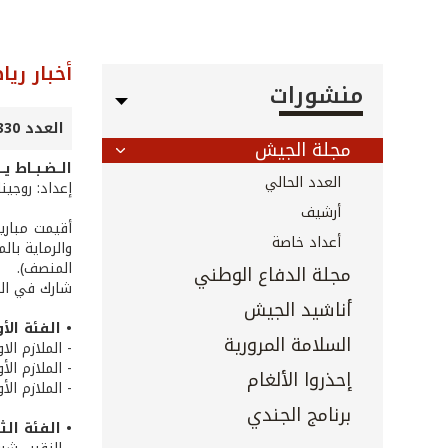
أخبار ريا
منشورات
العدد 330 - كانون الأول 2012
مجلة الجيش
الــضـبــاط يـ
العدد الحالي
إعداد: روجين
أرشيف
أعداد خاصة
المنصف).
مجلة الدفاع الوطني
شارك في الم
أناشيد الجيش
• الفئة الأ
السلامة المرورية
- الملازم ال
- الملازم الأ
إحذروا الألغام
- الملازم الأ
برنامج الجندي
• الفئة الثا