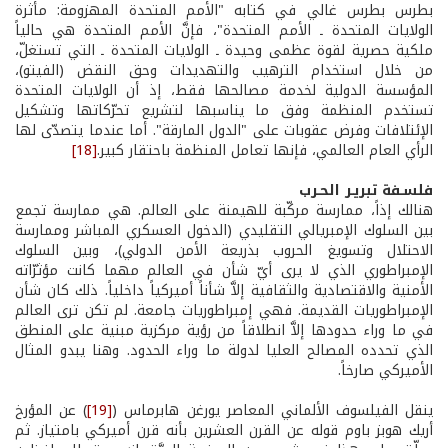
بطرس بطرس غالي في كتابه "الأمم المتحدة المهزومة: مأثرة
الولايات المتحدة ـ الأمم المتحدة"، فإنَّ الأمم المتحدة هي حالياً
ملكية حصرية لقوة عظمى وحيدة ـ الولايات المتحدة ـ التي تستغلّ،
من خلال استخدام الترهيب والتهديدات وحق النقض (الفيتو)،
المؤسسة الدولية لخدمة مصالحها فقط، إذ أن الولايات المتحدة
تستخدم المنظمة وفق ما يناسبها لتشريع تحرّكاتها وتشكيل
الإئتلافات وفرض عقوبات على "الدول المارقة". أما عندما يتصدّى لها
الرأي العام العالمي، فإنها تعامل المنظمة باحتقار كبير.
[18]
فلسـفة تبريـر الحـرب
هنالك إذاً، ممارسة مركّبة للهيمنة على العالم. هي ممارسة تجمع
بين السلوك الإمبريالي التقليدي (الدخول العسكري المباشر وممارسة
الاحتلال وتسويغ الحروب بذريعة الأمن الدولي)، وبين السلوك
الإمبراطوري الذي لا يرى أيّ شأن في العالم مهما كانت مؤثرّاته
الأمنية والاقتصادية والثقافية إلاَّ شأناً أميركياً داخلياً. ذلك كان شأن
الإمبراطوريات القديمة. فهي إمبراطوريات جامعة. لم تكن ترى العالم
في ما وراء حدودها إلاَّ انطلاقاً من رؤية مركزية مبنية على المنطق
الذي تحدده المصالح العليا لدولة ما وراء الحدود. وهنا يبدو المثال
الأميركي صارخاً.
ينقل الفيلسوف الألماني المعاصر يورغن هابرماس (
[19]
) عن المؤرخ
أريك هوبز باوم قوله عن القرن العشرين بأنه قرن أميركي بامتياز. ثم