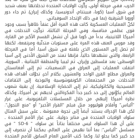
الحرب. ففي مرحلة أولى، ركَّزت الولايات المتحدة تدخلاتها بعنف شديد
في شرق آسيا (كوبا، فييتنام، أندونيسيا، وكذلك إيران). ثم جاء دور
أوروبا الشرقية (بما في ذلك الإتحاد السوفياتي.
لكنّ العمليات العسكرية كانت هذه المرة أقل عنفاً ظاهراً بسبب وجود
قوى عظمى منافسة. وفي المرحلة الثالثة، تركّزت التدخلات في
أميركا اللاتينية، بدءاً من كوبا قبل أن تشمل القسم الأكبر من القارة.
وقد مورس العنف هذه المرة على مستويات متدنّية ومرتفعة، لكنها
لم تصل إلى المستوى الذي بلغته في شرق آسيا. أما في المرحلة
الرابعة، والتي نشهدها حالياً، فإنها تمتد من الشرق الأدنى إلى آسيا
الوسطى: بعد فلسطين وإيران، ثم ليبيا والمنطقة اللبنانية ـ السورية،
انتقلت العمليات إلى العراق في التسعينات، ثم إلى أفغانستان
والعراق مطلع القرن الواحد والعشرين. بكلام آخر، تحوّلت أهداف هذه
التدخلات من المجتمعات الكونفوشوسية والبوذية إلى الثقافات
المسيحية والكاثوليكية، ثم إلى الحضارة الإسلامية. إن بقية شعوب
العالم يكوِّنون إلى حد كبير جداً الفكرةالتي لديهم عن أميركا، وكذلك
نظرة أميركا إليهم، من خلال المسلسلات التلفزيونية، على غرار
"ألياس" وأفلام هوليوود مثل فيلم "القرار الأخير" أو "منع التجول".
لكن هذا الإدراك يستند أيضاً إلى تجربة معيوشة ـ على سبيل المثال
سلوك الولايات المتحدة في منابر دولية، على غرار الأمم المتحدة ـ
على أن هذا السلوك ليس مختلفاً بتاتاً عن سلوك " SD-6 " في
مسلسل "ألياس": بما أننا نهيمن على العالم، يمكننا أن نتصرف إلى
حد كبير كما يحلو لنا. وكما كتب الأمين العام السابق للأمم المتحدة