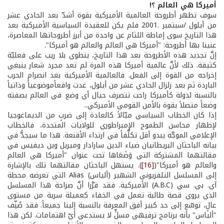
أميركا هي العالم ؟
!
سوف تظهر أطروحة العالمية الأميركية بقوة أشدّ بعد الحادي عشر
من أيلول /سبتمبر .2001 فلم يكن للعقيدة السياسية الأميركية بعد
هذا التاريخ سوى إماطة اللثام عن واحدة من أبرز أطروحاتها المعاصرة،
عنينا بها أطروحة: "أميركا هي العالم والعالم هو أميركا".
إنَّ تجديد هذه الأطروحة بعد هذا التاريخ، ينطوي بلا ريب على فعليّة
كثيفة. ذلك لأنَّ عالمية أميركا هذه المرة لم تعد مجرد شعار ينبغي
إخراجه من القوة إلى الفعل. فالعالمية الأميركية بعد انصرام الحرب
الباردة ثم بعد زلزال الحادي عشر من أيلول، غدت واقعاًموضوعياً وذاتياً
بالنسبة لدولة كأميركا راحت تتصرف حيال أي وضع في العالم بصفته
وضعاً متصلاً بقوة بالأمن القومي الأميركي..
إذا كان الخطاب السياسي ميّالاً كالعادة إلى ضربٍ من الديماغوجيا
لإظهار محاسن الطموح الإمبراطوري للولايات المتحدة، فالخطاب
الإعلامي الموجَّه يبدو أقل تكلُّفاً في ارتداء الأقنعة. هذا ما سيجدُّ في
بيانه الباحثان البريطانيان ضياء الدين سارادار وميريل وين ديفيس في
مقالتهما المشتركة التي وَضَعَاها تحت عنوان "أميركا هي العالم
والعالم هو أميركا"(
[16]
). يستهل الباحثان مقالتهما تلك بالإشارة
إلى المسلسل التلفزيوني الشهير (ألياس) Alias التي تعرضه محطة
آي. بي. سي (A.B.C) الأميركية. فقد قرَّرا أنَّ صراحة هذا المسلسل
الذي يروي قصة طالبة تعمل في الخفاء كعميلة سرية من مستوى
عالٍ، توسّع إلى حد كبير أفق المعرفة بالنسبة إلينا جميعاً. فقد صُنِّف
"ألياس" بأنه برنامج ترفيهي مسلٍّ لا يستدعي أيّ اهتمامات. لكن هذا