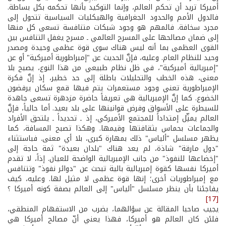
أميركا تريد أن تحكم العالم، وإنما التوكيد بأنها تحكمه بكل بساطة.
فالدول الأمم والحدود الجغرافية والهيكليات السياسية تتحول إلى
مجرد سخافة. فالمهم هو وجود شبكات متنافسة تسعى كل منها
إلى ضمان مصالحها على المسرح العالمي ـ مسرح يغفل التنافس بين
القوى العظمى بما أنه ليس هناك سوى قوة عظمى وحيدة ومصدر
وحيد للنظام العام. وعليه، فإنَّ الحديث عن "إمبراطورية أميركية" أو عن
"إمبريالية أميركية"، في ظل نظام طبيعي من هذا النوع، يصبح بلا
معنى، هذه الخطب والتحليلات باطلة إلى حد خطير، إذ إنَّ فكرة
الإمبراطورية تعني وجود مستعمرات يتم فيها قمع سكان يرفضون
الخضوع. كما إنَّ الإمبريالية هي تعريفاً حاضرة مزدهرة تسعى جاهدة
للسيطرة على الأسواق وفرض قوانينها على بلد بعيد. أما حالياً، فإنَّ
العالم يمثِّل إمتداداً للمجتمع الأميركي، إذ ـ تحديداً ـ يلتحق الأفراد
والجماعات بحماس بثقافتها وقيمها. وهكذا تصبح المسافة، كما
يظهر مسلسل "ألياس" ذلك بمهارة كبرى، بلا أي معنى. فباستثناء
"دول مارقة" شاذة، لم يعد هناك "بلدان بعيدة" ثمة حاجة إلى
"إخضاعها للنفوذ" من جانب الإمبريالية الواضحة للعيان. إذاً، لا تقدم
أميركا نفسها كقوة إمبريالية بالية تبحث عن "دوائر نفوذ" وتتنافس
مع إمبراطوريات أخرى؛ إنها قوة عظمى لا مثيل لها. وعليه، كيف
يفاجئنا بأن ينظر مسلسل "ألياس" إلى العالم بصفة كونه أميركا ؟
[17]
يجيب صاحبا المقالة عن سؤالهما، بضرب من الاستفهام المنطقي،
فلئن كان العالم هو أميركا، فهذا يعني أنّ مصالح أميركا هي