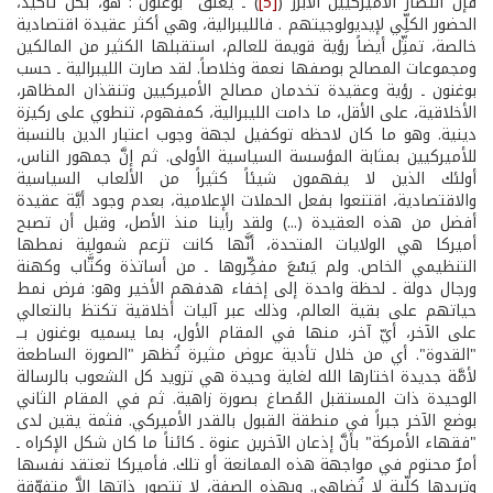
فإنَّ انتصار الأميركيين الأبرز (
[5]
) ـ يعلَّق "بوغنون": هو، بكل تأكيد،
الحضور الكلِّي لإيديولوجيتهم . فالليبرالية، وهي أكثر عقيدة اقتصادية
خالصة، تمثِّل أيضاً رؤية قويمة للعالم، استقبلها الكثير من المالكين
ومجموعات المصالح بوصفها نعمة وخلاصاً. لقد صارت الليبرالية ـ حسب
بوغنون ـ رؤية وعقيدة تخدمان مصالح الأميركيين وتنقذان المظاهر،
الأخلاقية، على الأقل، ما دامت الليبرالية، كمفهوم، تنطوي على ركيزة
دينية. وهو ما كان لاحظه توكفيل لجهة وجوب اعتبار الدين بالنسبة
للأميركيين بمثابة المؤسسة السياسية الأولى. ثم إنَّ جمهور الناس،
أولئك الذين لا يفهمون شيئاً كثيراً من الألعاب السياسية
والاقتصادية، اقتنعوا بفعل الحملات الإعلامية، بعدم وجود أيَّة عقيدة
أفضل من هذه العقيدة (...) ولقد رأينا منذ الأصل، وقبل أن تصبح
أميركا هي الولايات المتحدة، أنَّها كانت تزعم شمولية نمطها
التنظيمي الخاص. ولم يَسْعَ مفكِّروها ـ من أساتذة وكتَّاب وكهنة
ورجال دولة ـ لحظة واحدة إلى إخفاء هدفهم الأخير وهو: فرض نمط
حياتهم على بقية العالم، وذلك عبر آليات أخلاقية تكتظ بالتعالي
على الآخر، أيّ آخر، منها في المقام الأول، بما يسميه بوغنون بــ
"القدوة". أي من خلال تأدية عروض مثيرة تُظهر "الصورة الساطعة
لأمَّة جديدة اختارها الله لغاية وحيدة هي تزويد كل الشعوب بالرسالة
الوحيدة ذات المستقبل المُصاغ بصورة زاهية. ثم في المقام الثاني
بوضع الآخر جبراً في منطقة القبول بالقدر الأميركي. فثمة يقين لدى
"فقهاء الأمركة" بأنَّ إذعان الآخرين عنوة ـ كائناً ما كان شكل الإكراه ـ
أمرٌ محتوم في مواجهة هذه الممانعة أو تلك. فأميركا تعتقد نفسها
وتريدها كلّية لا تُضاهى. وبهذه الصفة، لا تتصور ذاتها إلاَّ متفوِّقة