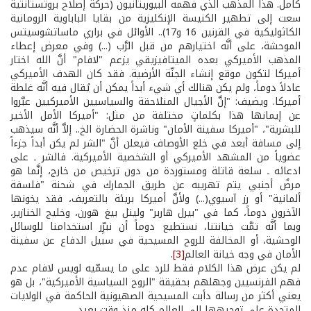
كامل. هذا المذهب الذي فهمه البيوريتانيون (حركة إصلاح بروتستانتية
سعت إلى تطهير الكنيسة الإنكليزية من بقايا الباباوية الرومانية
الكاثوليكية في القرنين 16 و17).. الأوائل في براري ماساتشوسيتس
الموحشة، على أنَّه اختيارهم من قبل الرَّب (...) وفي معرض إعطاء
المذهب الأميركي بعده الميتافيزيقي يزعم "لافام" أنَّ الله اختار
أميركا لتكون موقع إنشاء الجنّة الأرضية. فقد كان الهدف الأميركي
عادلاً دوماً، ولم يكن هنالك أي شيء أبداً يمكن أن يُقال فيه أنَّه غلطة
أميركا. ويضيف: "إنَّ الأجيال المتلاحقة والسياسيين الأميركيين عبَّروا
عن إيمانها هذا بكلماتٍ مختلفة من مثل: "أميركا الأمل الأخير
للبشرية"، "أميركا سفينة الأمان" وناشرة الحضارة الخ.. إلاَّ أنَّه سيذهب
إلى مسافة أبعد في خلع الأوصاف فيعلن أنَّ "الشر لم يكن أبداً جزءاً
عضوياً من المشهد الأميركي أو الشخصية الأميركية. فالشر ـ على
ادعائه ـ سلعة قاتلة ومستوردة من دون ترخيص من خارج، إنَّما هو
مرضٌ أجنبي يتم تهريبه عن طريق الجمارك في شحنة "فلسفة
ألمانية" أو رز آسيوي(...) ولأنَّ أميركا بريئة بالتعريف، فقد يخونها
الآخرون دوماً، كما في "بيرل هاربر" وليتل بيغ هورن، وخليج الخنازير،
وبما أنَّه تمَّت خيانتنا، نستطيع دوماً أن نبرِّر استخدامنا للوسائل
الوحشية، أو المخالفة للروح المسيحية في سبيل الدفاع عن سفينة
الأمان في وجه خيانة العالم
[3]
.
لم يكن عرض هذا الكلام فقط للرد على ما يسمّيه لويس لافام عدم
فهم الفرنسيين وجهلهم بحقيقة "الروح السياسية الأميركية"، بل هو
يعني أكثر من رسالة دأبت المسيحية الصهيونية الحاكمة في الولايات
المتحدة على توجيهها إلى العالم كله منذ وقت بعيد.