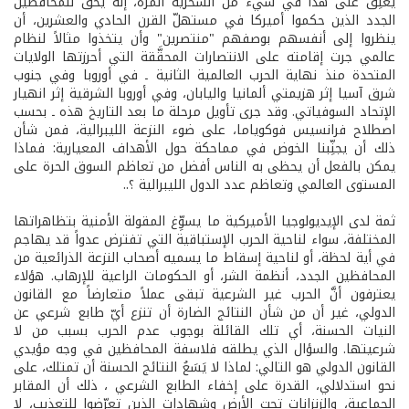
يعلِّق على هذا في شيء من السخرية المرَّة، إنه يحق للمحافظين
الجدد الذين حكموا أميركا في مستهلّ القرن الحادي والعشرين، أن
ينظروا إلى أنفسهم بوصفهم "منتصرين" وأن يتخذوا مثالاً لنظام
عالمي جرت إقامته على الانتصارات المحقَّقة التي أحرزتها الولايات
المتحدة منذ نهاية الحرب العالمية الثانية ـ في أوروبا وفي جنوب
شرق آسيا إثر هزيمتي ألمانيا واليابان، وفي أوروبا الشرقية إثر انهيار
الإتحاد السوفياتي. وقد جرى تأويل مرحلة ما بعد التاريخ هذه ـ بحسب
اصطلاح فرانسيس فوكوياما، على ضوء النزعة الليبرالية، فمن شأن
ذلك أن يجنِّبنا الخوض في مماحكة حول الأهداف المعيارية: فماذا
يمكن بالفعل أن يحظى به الناس أفضل من تعاظم السوق الحرة على
المستوى العالمي وتعاظم عدد الدول الليبرالية ؟..
ثمة لدى الإيديولوجيا الأميركية ما يسوِّغ المقولة الأمنية بتظاهراتها
المختلفة، سواء لناحية الحرب الإستباقية التي تفترض عدواً قد يهاجم
في أية لحظة، أو لناحية إسقاط ما يسميه أصحاب النزعة الذرائعية من
المحافظين الجدد، أنظمة الشر، أو الحكومات الراعية للإرهاب. هؤلاء
يعترفون أنَّ الحرب غير الشرعية تبقى عملاً متعارضاً مع القانون
الدولي، غير أن من شأن النتائج الضارة أن تنزع أيّ طابع شرعي عن
النيات الحسنة، أي تلك القائلة بوجوب عدم الحرب بسبب من لا
شرعيتها. والسؤال الذي يطلقه فلاسفة المحافظين في وجه مؤيدي
القانون الدولي هو التالي: لماذا لا يَسَعُ النتائج الحسنة أن تمتلك، على
نحو استدلالي، القدرة على إخفاء الطابع الشرعي ، ذلك أن المقابر
الجماعية، والزنزانات تحت الأرض وشهادات الذين تعرّضوا للتعذيب، لا