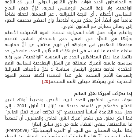
به المحافظون الجدد هؤلاء أخلاق القانون الدولي، ليس هو النزعة
الواقعية، ولا نزعة الفهم الرومنسي للحرية، فإنَّ فرض النجاح
السياسي الأعظم ـ أي النزعة الليبرالية ـ عبر الهيمنة، لجعله نظاماً
عالمياً هو، أيضاً، أمرٌ يمكن تبريره أخلاقياً، وإن اقتضى تحقيقه اللجوء
إلى وسائل تتعارض مع القانون الدولي.
وبالطبع فإنَّه ضمن هذه المعيارية تحتفظ القوة الأميركية الأعظم
بحقِّها في التفرُّد في العمل، حتى باستخدام السلاح، لتدعيم
موقعها المهيمن في مواجهة أي غريم محتمل. غير أنَّ ممارسة
سلطة عالمية ما ليست، في نظر هؤلاء المنظِّرين الجدد، غاية في حد
ذاتها. فما يميِّز المحافظين الجدد عن المدرسة "الواقعية"، هي رؤية
سياسية عالمية لأميركا منعتقة من السبُل الإصلاحية لسياسة الأمم
المتحدة الخاصة بحقوق الإنسان. سياسة لا تخلّ بالأهداف الليبرالية
(لسياسة الأمم المتحدة على هذا الصعيد) لكنها تحطم القيود
الحضارية التي يفرضها ميثاق الأمم المتحدة.
[20]
إذا تحرّكت أميركا تغيَّر العالم
سوف يمضي الحاكمون الجدد للبيت الأبيض، وتحديداً أولئك الذين
انقشع حكمهم عن فلسفة جديدة بعد زلزال 11 أيلول 2001 ، إلى
جعل هذه القاعدة أساساً لعقيدتهم: "إذا تحرّكت أميركا تغيَّر العالم".
فما الذي يمنع، حين تشعر أميركا القرن الحادي والعشرين، أن تهديداً
ما لعالميتها، ينبغي القضاء عليه من دون سابق إنذار؟
إنها نظرية الاستباق في الحرب أو "الحرب الإستباقيّة" (Premptive).
فعلى الرغم من أنَّ هذه النظرية أخذت متّسعاً من النقاش بين الخبراء