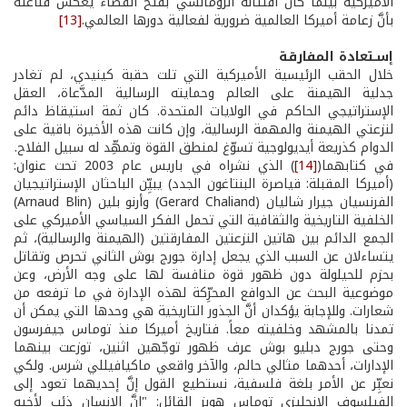
الأميركية بينما كان افتتانه الرومانسي بفتح الفضاء يعكس قناعته
بأنَّ زعامة أميركا العالمية ضرورية لفعالية دورها العالمي.
[13]
إسـتعادة المفارقـة
خلال الحقب الرئيسية الأميركية التي تلت حقبة كينيدي، لم تغادر
جدلية الهيمنة على العالم وحمايته الرسالية المدَّعاة، العقل
الإستراتيجي الحاكم في الولايات المتحدة. كان ثمة استيقاظ دائم
لنزعتي الهيمنة والمهمة الرسالية، وإن كانت هذه الأخيرة باقية على
الدوام كذريعة أيديولوجية تسوّغ لمنطق القوة وتمهِّد له سبيل الفلاح.
في كتابهما(
[14]
) الذي نشراه في باريس عام 2003 تحت عنوان:
(أميركا المقبلة: قياصرة البنتاغون الجدد) يبيِّن الباحثان الإستراتيجيان
الفرنسيان جيرار شاليان (Gerard Chaliand) وأرنو بلين (Arnaud Blin)
الخلفية التاريخية والثقافية التي تحمل الفكر السياسي الأميركي على
الجمع الدائم بين هاتين النزعتين المفارقتين (الهيمنة والرسالية)، ثم
يتساءلان عن السبب الذي يجعل إدارة جورج بوش الثاني تحرص وتقاتل
بحزم للحيلولة دون ظهور قوة منافسة لها على وجه الأرض، وعن
موضوعية البحث عن الدوافع المحرِّكة لهذه الإدارة في ما ترفعه من
شعارات. وللإجابة يؤكدان أنَّ الجذور التاريخية هي وحدها التي يمكن أن
تمدنا بالمشهد وخلفيته معاً. فتاريخ أميركا منذ توماس جيفرسون
وحتى جورج دبليو بوش عرف ظهور توجّهين اثنين، توزعت بينهما
الإدارات، أحدهما مثالي حالم، والآخر واقعي ماكيافيللي شرس. ولكي
نعبِّر عن الأمر بلغة فلسفية، نستطيع القول إنَّ إحديهما تعود إلى
الفيلسوف الإنجليزي توماس هوبز القائل: "إنَّ الإنسان ذئب لأخيه