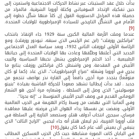
بدأت خلال عقد الستينات عبر نشاط الحركات الاجتماعية واستمرت إلى
حين تفكيك الإتحاد السوفياتي وكتلة أوروبا الشرقية. فالمراد من
حصيلة هذه المراحل الدستورية القول إن كلاً منها شكّل خطوة إلى
الأمام في التشكُّل التاريخي للسيادة الإمبراطورية للولايات المتحدة.
[9]
عندما وصلت الأزمة المالية الكبرى سنة 1929 جاء الإنقاذ بانتخاب
"فرانكلين روزفلت" (ابن عم الرئيس الذي سبقه، تيودور روزفلت). ومع
الرئاسة الأولى لروزفلت الثاني 1932، وبعد سياسة العدل الاجتماعي
الجديد التي أعلنها وطبَّقها وعادت بها الولايات المتحدة إلى حياتها
الطبيعية ـ أخذ الحلم الإمبراطوري يشغل نخبها السياسية والبيت
الأبيض في المقدمة. ومن واشنطن كان فرانكلين روزفلت يتابع ما
يجري في أوروبا وشغله "صراع الإمبراطوريات"، الذي عاد (كما لو كان
متوقّعاً) يتجدد مرة أخرى دافعاً إلى القارة نذر عواصف تتجمع من
جديد . لقد بدأت إيطاليا تشهد صعوداً للحركة الفاشية بقيادة "بنيتو
موسوليني" الذي وصل إلى السلطة ، وشعاره مرة أخرى هو الشعار
الروماني القديم في وصف البحر الأبيض المتوسط بــ "إنه بحرنا".
وفي ألمانيا التي نهضت من وسط ركام الهزيمة في الحرب العالمية
الأولى، ونفضت عن نفسها رداء الهوان الذي فرضته عليها معاهدة
فرساي، سيجري انتخاب أدولف هتلر، وستصعد النازية إلى السلطة في
قلب أوروبا الغربية، ثم ليعلن هتلر أنه جاء ليحيي "الرايخ الثالث" الذي
ينبغي أن يعيش ألف عام كما كان يقول.
[10]
في اليابان كانت الصورة مشابهة حيث كان الحزب العسكري المطالب