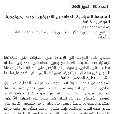
العدد 53 - تموز 2005
الفلسفة السياسية للمحافظين الأميركين الجدد: أيديولوجية
الفوضى الخلاّقة
إعداد: محمود حيدر
صحاقي وباحث في الفكر السياسي-رئيس مركز "دلتا" للصحافة
والأبحاث
تسعى هذه الدراسة إلى الإضاءة على التحوّلات التي شهدتها
الإستراتيجية الأميركية العليا مع وصول المحافظين الجدد إلى السلطة
مطلع القرن الجاري. ولسوف يتم التركيز على الحلقة الأكثر مدعاة
للسجال في هذه الإستراتيجية، وهي تلك التي شاع الكلام عليها بما
سُمِّي بــ "نظرية الفوضى الخلاَّقة".
المعروف عن هذه النظرية أنها وجدت دينامياتها الفعلية بعد زلزال
الحادي عشر من أيلول/سبتمبر .2001 وهي تقوم على فلسفة
سياسية تفترض وجود خطر داهم من عدو مجهول يتهدّد الأمن
القومي الأميركي في كل لحظة. كما تقوم على افتراض ألاَّ يكون
التهديد بالضرورة، حاصلاً بالفعل من دولة أو من منظمة إرهابية لكي
تخاض ضده الحرب الوقائية، وإنما يكفي أن يتم تصوُّره من جانب مراكز
التخطيط الإستراتيجي في البيت الأبيض والبنتاغون للمبادرة إلى تلك