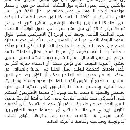
فرانكلين روزفلت يصوغ أفكاره حول القضايا العالمية من دون أن يضطر
لمواجهة الإتحاد السوفياتي. وفي خطابه عن "حال الأمّة" في شهر
كانون الثاني /يناير 1999، استعاد كلينتون صدى الكلمات التاريخية
التي أطلقها الملياردير والقطب الإعلامي الشهير هنري لوس في
شباط/فبراير 1941، أي قبل عشر سنوات من دخول الولايات المتحدة
الحرب العالمية الثانية. يومها قال لوس: إنَّ الأميركيين فشلوا طوال
العقود الأربعة الأولى من القرن العشرين في التنبُّه إلى مدى سيطرة
بلدهم على مصير العالم، وهذا ما جعل المسار التاريخي للبشريةيأخذ
منعطفاً بائساً.. ثم ليضيف: "إنَّ أميركا كمركز فعّال للحلقات دائمة
التوسع في حقل الأعمال.. أميركا كمركز تدريب لخدّام الجنس البشري
المَهَرَة.. أميركا الكريمة التي تؤمن مجدداً أن العطاء مبارك أكثر من
الأخذ، وأميركا كمحطة لتوليد المثل العليا في الحرية والعدالة ـ من
المؤكد أنه من جميع هذه العناصر يمكن أن نكوِّن رؤى عن القرن
العشرين نستطيع أن نكرس أنفسنا لها بكل محبة ونشاط وحماس"..
وبعد ثمانية وخمسين عاماً نظر كلينتون إلى قصدّية لوس نظرة
المقتدي والمقلِّد، لا سيما لناحية وجوب أن يبسط الأميركيون أيديهم
للقرن الأميركي. فقد ظهرت أطروحة لوس، كما لو أنها أطروحة مأثورة
ينبغي الأخذ بها عن ظهر قلب. غير أنَّ هذه الاستعادة التي أخضعت
للتأويل الإيجابي من جانب كلينتون، أي بوصفها صيغة للتعاون بين
الأمم.. سرعان ما تهافتت وعادت إلى غائيتها الأولى كمادة
أيديولوجية وسياسية وثقافية لـ أمركة العالم.