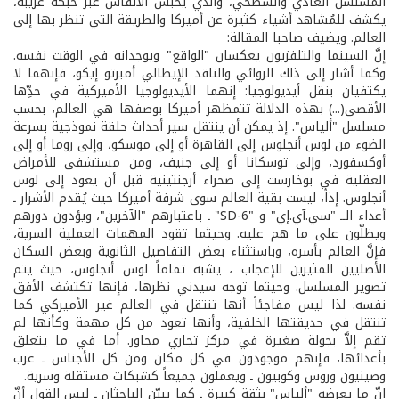
المسلسل العادي والسطحي، والذي يحبس الأنفاس عبر حبكة غريبة،
يكشف للمُشاهد أشياء كثيرة عن أميركا والطريقة التي تنظر بها إلى
العالم. ويضيف صاحبا المقالة:
إنَّ السينما والتلفزيون يعكسان "الواقع" ويوجدانه في الوقت نفسه.
وكما أشار إلى ذلك الروائي والناقد الإيطالي أمبرتو إيكو، فإنهما لا
يكتفيان بنقل أيديولوجيا: إنهما الأيديولوجيا الأميركية في حدِّها
الأقصى(...) بهذه الدلالة تتمظهر أميركا بوصفها هي العالم، بحسب
مسلسل "ألياس". إذ يمكن أن ينتقل سير أحداث حلقة نموذجية بسرعة
الضوء من لوس أنجلوس إلى القاهرة أو إلى موسكو، وإلى روما أو إلى
أوكسفورد، وإلى توسكانا أو إلى جنيف، ومن مستشفى للأمراض
العقلية في بوخارست إلى صحراء أرجنتينية قبل أن يعود إلى لوس
أنجلوس. إذاً، ليست بقية العالم سوى شرفة أميركا حيث يُقدم الأشرار ـ
أعداء الــ "سي.آي.إي" و "SD-6" ـ باعتبارهم "الآخرين"، ويؤدون دورهم
ويظلّون على ما هم عليه. وحيثما تقود المهمات العملية السرية،
فإنَّ العالم بأسره، وباستثناء بعض التفاصيل الثانوية وبعض السكان
الأصليين المثيرين للإعجاب ، يشبه تماماً لوس أنجلوس، حيث يتم
تصوير المسلسل. وحيثما توجه سيدني نظرها، فإنها تكتشف الأفق
نفسه. لذا ليس مفاجئاً أنها تنتقل في العالم غير الأميركي كما
تنتقل في حديقتها الخلفية، وأنها تعود من كل مهمة وكأنها لم
تقم إلاَّ بجولة صغيرة في مركز تجاري مجاور. أما في ما يتعلق
بأعدائها، فإنهم موجودون في كل مكان ومن كل الأجناس ـ عرب
وصينيون وروس وكوبيون ـ ويعملون جميعاً كشبكات مستقلة وسرية.
إنَّ ما يعرضه "ألياس" بثقة كبيرة ـ كما يبيِّن الباحثان ـ ليس القول أنَّ