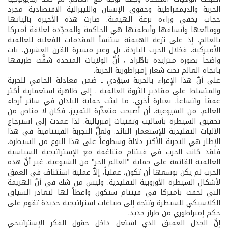
الحرية والديمقراطية وحقوق الإنسان والليبرالية الاقتصادية مجرد
حجاب يخفي وراءه نزعة الهيمنة. صارت هذه الأخيرة بآلياتها
ووقائعها وأنساقها وأنظمتها هي الحاكمة والمحدِّدة لعلاقة أميركا
بالعالم، إذ على نزعة الهيمنة ستنشأ المقدمات الفعلية للعالمية
الأميركية. فخلال الحرب الباردة، بل وعبر مسيرة القرن العشرين، بات
واضحاً بصورة متزايدة باطّراد ، أنَّ الولايات المتحدة شقَّت طريقها
باتجاه العالم تحت شعار إمبراطورية الحرية.
على أنَّ هذا الإغراء بالحرية سيؤدي ـ ضمن معادلة الحامي للحرية
والمتسلط على مقادير الثروة العالمية ـ إلى ظاهرة استعمارية أكثر
عمقاً واتساعاً. بعبارة أخرى، ما لبثت حماية البلدان في سائر أرجاء
العالم، من الشيوعية، أن أصبحت متعذّرة التمييز. فكان لا مناص من
تحقيق السيطرة بأساليب وتقنيات إمبريالية. لذا عمدت إلى استرجاع
الآليات التقليدية للإستعمار البائد. ولعلَّ التجربة الفيتنامية في هذا
الإطار هي التجربة الأكثر دلالة وسطوعاً على هذا النوع من السيطرة.
فلقد كانت الحرب في فيتنام متناغمة مع الإستراتيجية السياسية
العالمية القائمة على حماية "العالم الحر" من الشيوعية. غير أنَّ هذه
الحرب لم يكن بوسعها أن تكون، عملياً، إلاَّ عملية استئناف في العمق
لأشكال السيطرة الأوروبية التقليدية. وليس من شك في أنَّ الهزيمة
التي لحقت بأميركا في فيتنام ستكون واعظاً لها لتغادر السياق
الكلاسيكي للسيطرة وتتجه إلى صياغات استراتيجية جديدة تقوم على
حكم إمبراطوري من طراز جديد.
إنَّ الجدل العميق الذي اشتعل داخل حقول الفكر الإستراتيجي