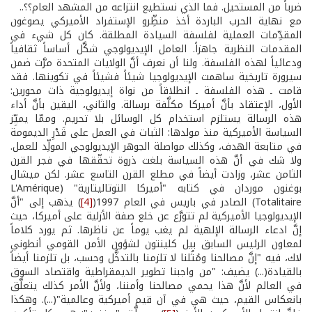
ضرباً من المستحيل. فما الذي نستطيع انتزاعه من المشهد العام؟؟..
مع نهاية الحرب الباردة أخذ منظِّرو الإستفراد الأميركي يصوغون
المقدِّمات العملية لفلسفة السيادة المطلقة. كان كل شيء في
المقدمات النظرية جاهزاً. العامل الإيديولوجي شكَّل أساساً ثقافياً
ودعائياً لهذه الفلسفة. ولنا أن نعرف أنَّ الولايات المتحدة مرَّت ضمن
سيرورة تاريخية ساهمت الإيديولوجيا شيئاً فشيئاً في تكوينها. فقد
قامت ـ هذه الفلسفة ـ انطلاقاً من نواة إيديولوجية ذات محورين:
الأول، الإعتقاد بأنَّ أميركا مكلَّفة برسالة. والثاني، اليقين بأنَّ أداء
هذه الرسالة يستلزم استخدام كل الوسائل بلا تحريم. وممّا يميِّز
السياسة الأميركية منذ مولدها: الثبات في العمل على قَدْرِ الديمومة
في متابعة الهدف، وكذلك مواصلة الجوهر الإيديولوجي المولِّد للعمل.
ولا شك في أنَّ هذه السياسة بلغت ذروة تحقّقها في فجر القرن
الثامن عشر، وزادت أيضاً في مطلع القرن التاسع عشر. لكن ميشال
بوغنون موردان في كتابه "أميركا التوتاليتارية" (L'Amérique
Totalitaire) الصادر في باريس في العام 1997(
[4]
) يذهب إلى "أنَّ
الإيديولوجيا الأميركية لم تتورَّع عن خلع صفة الأزلية على أميركا، حيث
إنَّ ادعاء الرسالة الإلهية لم يغب يوماً عن ناظرها. ثم يورد كلاماً
لمعاون الرئيس السابق بيل كلينتون لشؤون الأمن القومي أنطوني
لاك، فيه "إنَّ مصالحنا ومُثُلنا لا تلزمنا بالتدخُّل وحسب، بل تلزمنا أيضاً
بالقيادة(...) يضيف: "من واجبنا تطوير الديمقراطية واقتصاد السوق
في العالم لأنَّ هذا يحمي مصالحنا وأمننا، ولأنَّ الأمر كذلك يتعلَّق
بانعكاس القيم، حيث هي في آن قيم أميركية وعالمية"(...). وهكذا