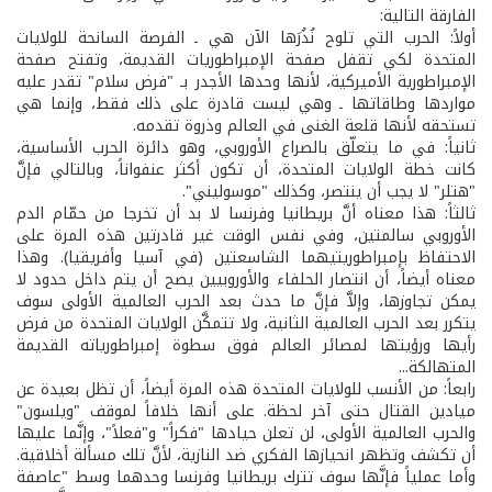
الفارقة التالية:
أولاً: الحرب التي تلوح نُذُرَها الآن هي ـ الفرصة السانحة للولايات
المتحدة لكي تقفل صفحة الإمبراطوريات القديمة، وتفتح صفحة
الإمبراطورية الأميركية، لأنها وحدها الأجدر بـ "فرض سلام" تقدر عليه
مواردها وطاقاتها ـ وهي ليست قادرة على ذلك فقط، وإنما هي
تستحقه لأنها قلعة الغنى في العالم وذروة تقدمه.
ثانياً: في ما يتعلّق بالصراع الأوروبي، وهو دائرة الحرب الأساسية،
كانت خطة الولايات المتحدة، أن تكون أكثر عنفواناً، وبالتالي فإنَّ
"هتلر" لا يجب أن ينتصر، وكذلك "موسوليني".
ثالثاً: هذا معناه أنَّ بريطانيا وفرنسا لا بد أن تخرجا من حمّام الدم
الأوروبي سالمتين، وفي نفس الوقت غير قادرتين هذه المرة على
الاحتفاظ بإمبراطوريتيهما الشاسعتين (في آسيا وأفريقيا). وهذا
معناه أيضاً، أن انتصار الحلفاء والأوروبيين يصح أن يتم داخل حدود لا
يمكن تجاوزها، وإلاَّ فإنَّ ما حدث بعد الحرب العالمية الأولى سوف
يتكرر بعد الحرب العالمية الثانية، ولا تتمكَّن الولايات المتحدة من فرض
رأيها ورؤيتها لمصائر العالم فوق سطوة إمبراطورياته القديمة
المتهالكة...
رابعاً: من الأنسب للولايات المتحدة هذه المرة أيضاً، أن تظل بعيدة عن
ميادين القتال حتى آخر لحظة. على أنها خلافاً لموقف "ويلسون"
والحرب العالمية الأولى، لن تعلن حيادها "فكراً" و"فعلاً"، وإنَّما عليها
أن تكشف وتظهر انحيازها الفكري ضد النازية، لأنَّ تلك مسألة أخلاقية.
وأما عملياً فإنَّها سوف تترك بريطانيا وفرنسا وحدهما وسط "عاصفة