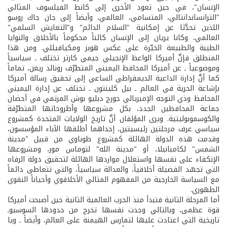
الإنسان"، في حين تعود الأخرى إلى كانط الفيلسوف المثالي
"الترانساندانتالي، المتسامي، العالمي، وأيضاً إلى جان جاك روسو
اللذين تحدَّثا عن إمكانية "السلام الدائم" و"التعايش السلمي"
العالمي، وكانا يريان إلى الإنسان كائناً محكوماً بالأخلاق والنوايا
الطيبة والطبيعة الخيّرة على عكس هوبز ومكيافيللي. ومن هذا
المنطلق فإنَّ أميركا الواعظ الإنجيلي جيمي كارتر تختلف ـ سياسياً
وموضوعياً ـ عن أميركا المحافظ اليميني المتطرّف رونالد ريغن، تماماً
كما أنَّ إدارة الداعية الديمقراطي الساعي إلى تحقيق رسالة أميركا
بإشاعة الحرية في العالم ـ بيل كلينتون ـ تختلف عن إدارة اليميني
المحافظ وذي التوجه الإمبريالي جورج دبليو بوش المرتمي في أحضان
جماعة المحافظين الجدد، بكل مشروعها وأطروحاتها المتطرّفة
والكوسموبوليتية. ويرى المؤلفان أنَّ تاريخ الولايات المتحدة كمشروع
سياسي عرف مرحلتين رئيسيتين، إحداهما أطلقها الآباء المؤسسون،
وقدمت هذه الدولة الهائلة كمشروع طوباوي من قبيل "مدينة
الشمس" لكامبانيلا، أو "مدينة الله" لتوماس مور، ومشروعها
الإنكفاء على نفسها واستغلال مواردها الهائلة لتحقيق دولة الرفاه
التي تجسّد الفضيلة أخلاقياً، والعدالة سياسياً، والتي تتعاطى دائماً
مع السياسة الخارجية من المفهوم المثالي الأخلاقوي وأحياناً النقوي
الطهوري.
أما المرحلة الثانية فتبدأ منذ الحرب العالمية الثانية حين أصبحت أميركا
قوة عظمى، وبالتالي وجدت نفسها تخرج من حدودها السوسيوـ
تاريخية التي اعتادت عليها لتمارس الهيمنة على العالم، وأيضاً ـ ويا