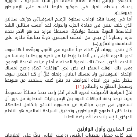
بالتوسع الياباني باتجاه العالم انطلاقاً من آسيا الشرقية / الجنوبية
يمسك بسلطة القرار في طوكيو فارضاً نفسه على الإمبراطور
هيروهيتو.
أما في روسيا فقد ازدادت سطوة الزعيم السوفياتي جوزيف ستالين
الذي خلف لينين في قيادة الحزب والدولة. لقد أمسك ستالين البلاد
الشاسعة القوية بقبضة فولاذية، مستغلاً موارد بلد هو الآخر بحجم
قارة ومحاولاً أن يبني من التخلّف القيصري دولة صناعية قادرة على
المنافسة والتفوّق(...)
كان تقدير روزفلت أنَّ هناك حرباً عالمية في الأفق، وتوقّعه أنها سوف
تدور بالدرجة الأولى بين ألمانيا وإيطاليا من ناحية وبريطانيا وفرنسا من
الناحية الأخرى. وبدت تلك الصورة المحتملة أمام عينيه شديدة الوضوح.
وفي ذلك الوقت المبكر لم يكن لدى "روزفلت" تصوّر واضح لمسلك
الإتحاد السوفياتي ولا لمسلك اليابان، ولعله ظنَّ أن كلا البلدين سوف
ينتظر حتى يرى اتجاه العواصف ثم يقرر كيف يستفيد من هبوبها
ويستغل التطوّرات والنتائج.
[11]
لكنّ المراقبة الأميركية لصورة العالم آنئذٍ راحت تتخذ مسلكاً مخصوصاً،
بحيث ترصد بدقة اتجاهات القوة بين الإمبرياليات المتحاربة من دون أن
تستغرق في حروب مباشرة غير محسوبة النتائج بالكامل لصالحها،
بينما كان الطموح الإمبراطوري وتحقيق السيادة العالمية هو الناظم
المركزي للإستراتيجية الأميركية العليا.
آخر الصابرين وأول الوارثين
لقد كانت مجمل تقديرات الرئيس روزفلت الثاني تركِّز على العلامات