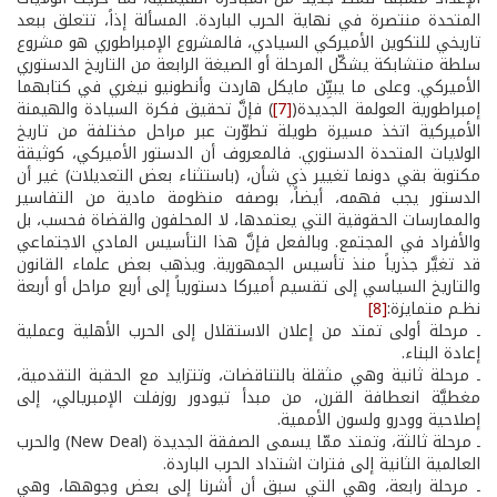
المتحدة منتصرة في نهاية الحرب الباردة. المسألة إذاً، تتعلق ببعد
تاريخي للتكوين الأميركي السيادي، فالمشروع الإمبراطوري هو مشروع
سلطة متشابكة يشكّل المرحلة أو الصيغة الرابعة من التاريخ الدستوري
الأميركي. وعلى ما يبيِّن مايكل هاردت وأنطونيو نيغري في كتابهما
إمبراطورية العولمة الجديدة(
[7]
) فإنَّ تحقيق فكرة السيادة والهيمنة
الأميركية اتخذ مسيرة طويلة تطوّرت عبر مراحل مختلفة من تاريخ
الولايات المتحدة الدستوري. فالمعروف أن الدستور الأميركي، كوثيقة
مكتوبة بقي دونما تغيير ذي شأن، (باستثناء بعض التعديلات) غير أن
الدستور يجب فهمه، أيضاً، بوصفه منظومة مادية من التفاسير
والممارسات الحقوقية التي يعتمدها، لا المحلفون والقضاة فحسب، بل
والأفراد في المجتمع. وبالفعل فإنَّ هذا التأسيس المادي الاجتماعي
قد تغيَّر جذرياً منذ تأسيس الجمهورية. ويذهب بعض علماء القانون
والتاريخ السياسي إلى تقسيم أميركا دستورياً إلى أربع مراحل أو أربعة
نظـم متمايزة:
[8]
ـ مرحلة أولى تمتد من إعلان الاستقلال إلى الحرب الأهلية وعملية
إعادة البناء.
ـ مرحلة ثانية وهي مثقلة بالتناقضات، وتتزايد مع الحقبة التقدمية،
مغطيَّة انعطافة القرن، من مبدأ تيودور روزفلت الإمبريالي، إلى
إصلاحية وودرو ولسون الأممية.
ـ مرحلة ثالثة، وتمتد ممّا يسمى الصفقة الجديدة (New Deal) والحرب
العالمية الثانية إلى فترات اشتداد الحرب الباردة.
ـ مرحلة رابعة، وهي التي سبق أن أشرنا إلى بعض وجوهها، وهي