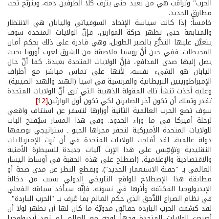
الحرب" وتراقب هي من بعيد حتى ينزف كلا الطرفين دمه، ويترنَّح تحت
مطارق الحديد.
خامساً: إذا كانت سياسة الإتحاد السوفياتي واليابان هي الانتظار
والمتابعة حتى تظهر حركة الموازين، فإنَّ الولايات المتحدة سوف
يتعيَّن عليها التذرُّع بالصبر الطويل، وهي قادرة على ذلك بحكم أمان
المحيطات. ففي حين أنَّ روسيا ملاصقة من الشرق لغرب أوروبا بحيث
يصل إليها صدى المدافع، فإنَّ الولايات المتحدة بعيدة. كما أنّ حال
اليابان هو الشيء نفسه، لأنها على تماس مباشر مع أطراف
الإمبراطوريتين البريطانية والفرنسية في آسيا (الهند والهند الصينية).
وعليه أخذت تنشأ تلك المقولة الذهبية التي ترى أنَّ الولايات المتحدة
تقدر وتملك أن تكون آخر الصابرين لكي تكون أول الوارثين
[12]
سوف تضع الحرب العالمية الثانية أوزارها لتسفر عن استناف واقعي
لرحلة أميركا في ما وراء الحدود. وفي هذا المسار سيُفتح الباب
للولايات المتحدة الأميركية لتحفر مجراها الجيو ـ ستراتيجي بوصفها
دولة عالمية. لقد أفلحت الولايات المتحدة في أن ترِث الإمبرياليات
التقليدية وتؤسِّس على هذا الإرث آليات جديدة للسيطرة الأمنية
والاقتصادية والإعلامية، (اصطلح على هذه الحقبة في أوساط اليسار
العالمي بـ "حقبة الاستعمار الجديد"). وبقطع النظر عن مدى صحة أو
مطابقة هذا الإصطلاح للواقع التاريخي الدولي بسبب من دخالة
الإيديولوجيا المكثفة وأثرها في نشوئه، فإنَّه سيأخذ سياقه الفعلي
في نظام الصراع اللاَّحق الذي حكم العالم بما عُرف بــ "الحرب الباردة".
لقد كشفت الحرب الباردة حقائق مدويّة ما كان لها أن تظهر لولا أن
أصبحت الولايات المتحدة وجهاً لوجه مع العالم. لم تعد أيديولوجيا