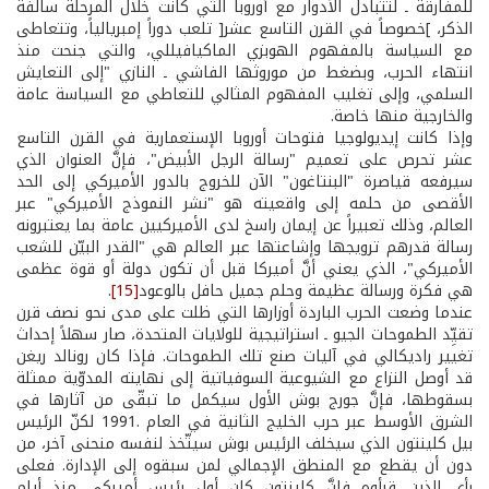
للمفارقة ـ لتتبادل الأدوار مع أوروبا التي كانت خلال المرحلة سالفة
الذكر، ]خصوصاً في القرن التاسع عشر[ تلعب دوراً إمبريالياً، وتتعاطى
مع السياسة بالمفهوم الهوبزي الماكيافيللي، والتي جنحت منذ
انتهاء الحرب، وبضغط من موروثها الفاشي ـ النازي "إلى التعايش
السلمي، وإلى تغليب المفهوم المثالي للتعاطي مع السياسة عامة
والخارجية منها خاصة.
وإذا كانت إيديولوجيا فتوحات أوروبا الإستعمارية في القرن التاسع
عشر تحرص على تعميم "رسالة الرجل الأبيض"، فإنَّ العنوان الذي
سيرفعه قياصرة "البنتاغون" الآن للخروج بالدور الأميركي إلى الحد
الأقصى من حلمه إلى واقعيته هو "نشر النموذج الأميركي" عبر
العالم، وذلك تعبيراً عن إيمان راسخ لدى الأميركيين عامة بما يعتبرونه
رسالة قدرهم ترويجها وإشاعتها عبر العالم هي "القدر البيّن للشعب
الأميركي"، الذي يعني أنَّ أميركا قبل أن تكون دولة أو قوة عظمى
هي فكرة ورسالة عظيمة وحلم جميل حافل بالوعود
[15]
.
عندما وضعت الحرب الباردة أوزارها التي ظلت على مدى نحو نصف قرن
تقيِّد الطموحات الجيو ـ استراتيجية للولايات المتحدة، صار سهلاً إحداث
تغيير راديكالي في آليات صنع تلك الطموحات. فإذا كان رونالد ريغن
قد أوصل النزاع مع الشيوعية السوفياتية إلى نهايته المدوّية ممثلة
بسقوطها، فإنَّ جورج بوش الأول سيكمل ما تبقّى من آثارها في
الشرق الأوسط عبر حرب الخليج الثانية في العام .1991 لكنّ الرئيس
بيل كلينتون الذي سيخلف الرئيس بوش سيتّخذ لنفسه منحنى آخر، من
دون أن يقطع مع المنطق الإجمالي لمن سبقوه إلى الإدارة. فعلى
رأي الذين قرأوه فإنَّ كلينتون كان أول رئيس أميركي منذ أيام