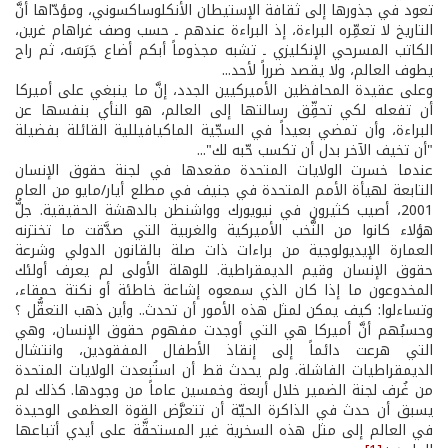
تعود في جذورها إلى ثقافة الإستيطان الأنكلوساكسوني، ومؤدّاها أنَّ
التاريخ لا تعمِّره البراءة، إذ البراءة عندهم ـ حسب وصف غراهام غرين،
الكاتب المسرحي الإنكليزي ـ تشبه مجذوماً أبكم أضاع جَرَسَه، ثم راح
يطوف العالم، ولا يقصد ضرراً لأحد...
وعلى عقيدة المحافظين الأميركيين الجدد، إنَّ ما ينبغي على أميركا
أن تفعله لكي تحقِّق رسالتها إلى العالم، هو النأي بنفسها عن
البراءة، وأن تمضي بعيداً في السجّية الماكيافيللية القائلة بفضيلة
"أن تخيف الآخر بدل أن تكسب حّبه لك"...
عندما خسرت الولايات المتحدة مقعدها في لجنة حقوق الإنسان
التابعة لهيأة الأمم المتحدة في جنيف في مطلع أيار/مايو من العام
2001، أصيب كثيرون في نيويورك وواشنطن بالدهشة الحقيقية. جلُّ
هؤلاء كانوا من النُّخب الأميركية والغربية التي صدَّقت ما تختزنه
العمارة الإيديولوجية من براءات ذات صلة بالقانون الدولي وشرعة
حقوق الإنسان وقيم الديمقراطية. للوهلة الأولى لم يعرف أولئك
المخدوعون ما إذا كان الذي سمعوه إشاعة خاطئة أو نكتة حمقاء،
وتساءلوا: كيف يمكن لمثل هذه الأمور أن تحدث.. وأين ذهب التعقُّل ؟
وحسبُهم أنَّ أميركا هي التي أوجدت مفهوم حقوق الإنسان، وهي
التي هرعت دائماً إلى إنقاذ الأطفال المفقودين، وانتشال
الديمقراطيات الفاشلة. ولم يحدث قط أن استُبعدت الولايات المتحدة
من غُرف لجنة الضمير خلال أربعة وخمسين عاماً من وجودها. كذلك لم
يسبق أن حدث في الذاكرة الحيّة أن تتعرَّض القوة العظمى الوحيدة
في العالم إلى مثل هذه السخرية غير المستحقَّة على أيدي أتباعها