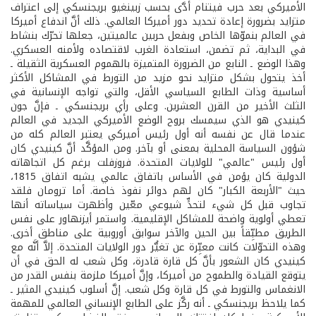
الأميركي بعد حرب فيتنام أدَّى بحسب زبينغيو بريجنسكي إلى اعتراف
متزايد بضرورة إعادة تحديد دور أميركا العالمي. ذلك أنَّ اندفاع أميركا
في العالم بنموّها الخاص وبفعل حربين عالميتين، جعلها تحرّك بنشاط
في البداية، ثم تضمن، استعادة الغرب لاقتصاده ولأمنه العسكري.
وهذا الوضع ـ النابع من الضرورة المتميزة بالهموم العسكرية الثقيلة ـ
أخذ يتحول بشكل متزايد نحو مزيد من التورط في المشاكل الأكثر
أساسية وذات الطابع السياسي الأقل، والتي تواجه الإنسانية في
الثلث الأخير من القرن العشرين. وعلى رأي بريجنسكي ـ فإنَّ جون
كينيدي هو الذي سيمسك بروح الوضع الأميركي الجديد في العالم
عندما قال عن نفسه أنه أول رئيس أميركي يعتبر العالم كله من
شؤون السياسة المحلية بمعنى أو بآخر. ومن المؤكَّد أنَّ كينيدي كان
أول رئيس "عالمي" للولايات المتحدة. فروزفلت برغم كل اتجاهاته
الدولية كان يؤمن في الأساس باتفاق عالمي يشبه اتفاق 1815،
حيث "الأربعة الكبار" كان لهم دوائر نفوذ خاصة. أما ترومان فلقد
تجاوب قبل كل شيء لتحدٍّ شيوعي معّين وأظهرت سياساته أنها
تعطي أولوية واضحة للمشاكل الإقليمية. واستمر أيزنهاور على نفس
الطريق مطبِّقاً بين الحين والآخر سوابق أوروبية على مناطق أخرى.
وهذه التحوّلات كانت معبِّرة عن تغيُّر دور الولايات المتحدة. إلاَّ أنَّه مع
كينيدي كان الشعور بأنَّ كل قارة قادرة، وكل شعب له الحق في أن
يتوقع القيادة والطموح من أميركا، وإنَّ أميركا ملزمة بنفس القدر من
الانغماس والتورط في كل قارة وكل شعب. إنَّ أسلوب كينيدي المثير ـ
كما يلاحظ بريجنسكي ـ أنه ركَّز على الطابع الإنساني العالمي للمهمة