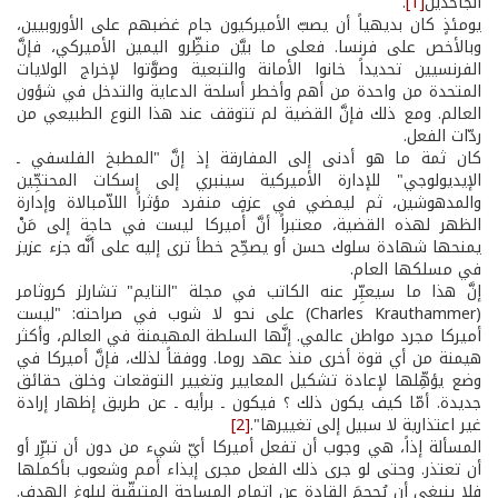
الجاحدين
[1]
.
يومئذٍ كان بديهياً أن يصبّ الأميركيون جام غضبهم على الأوروبيين،
وبالأخص على فرنسا. فعلى ما بيَّن منظِّرو اليمين الأميركي، فإنَّ
الفرنسيين تحديداً خانوا الأمانة والتبعية وصوَّتوا لإخراج الولايات
المتحدة من واحدة من أهم وأخطر أسلحة الدعاية والتدخل في شؤون
العالم. ومع ذلك فإنَّ القضية لم تتوقف عند هذا النوع الطبيعي من
ردّات الفعل.
كان ثمة ما هو أدنى إلى المفارقة إذ إنَّ "المطبخ الفلسفي ـ
الإيديولوجي" للإدارة الأميركية سينبري إلى إسكات المحتجِّين
والمدهوشين، ثم ليمضي في عزفٍ منفرد مؤثراً اللاّمبالاة وإدارة
الظهر لهذه القضية، معتبراً أنَّ أميركا ليست في حاجة إلى مَنْ
يمنحها شهادة سلوك حسن أو يصحِّح خطأ ترى إليه على أنَّه جزء عزيز
في مسلكها العام.
إنَّ هذا ما سيعبِّر عنه الكاتب في مجلة "التايم" تشارلز كروثامر
(Charles Krauthammer) على نحو لا شوب في صراحته: "ليست
أميركا مجرد مواطن عالمي. إنَّها السلطة المهيمنة في العالم، وأكثر
هيمنة من أي قوة أخرى منذ عهد روما. ووفقاً لذلك، فإنَّ أميركا في
وضع يؤهِّلها لإعادة تشكيل المعايير وتغيير التوقعات وخلق حقائق
جديدة. أمّا كيف يكون ذلك ؟ فيكون ـ برأيه ـ عن طريق إظهار إرادة
غير اعتذارية لا سبيل إلى تغييرها".
[2]
المسألة إذاً، هي وجوب أن تفعل أميركا أيّ شيء من دون أن تبرِّر أو
أن تعتذر. وحتى لو جرى ذلك الفعل مجرى إيذاء أمم وشعوب بأكملها
فلا ينبغي أن يُحجِمَ القادة عن إتمام المساحة المتبقِّية لبلوغ الهدف.