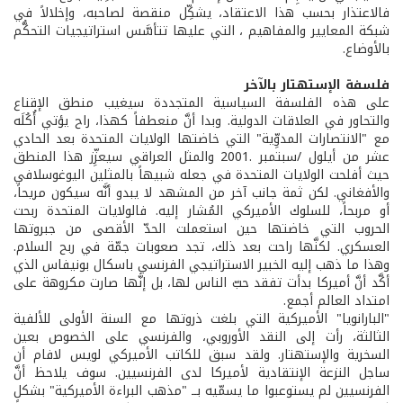
فالاعتذار بحسب هذا الاعتقاد، يشكِّل منقصة لصاحبه، وإخلالاً في
شبكة المعايير والمفاهيم ، التي عليها تتأسَّس استراتيجيات التحكُّم
بالأوضاع.
فلسفة الإستهتار بالآخر
على هذه الفلسفة السياسية المتجددة سيغيب منطق الإقناع
والتحاور في العلاقات الدولية. وبدا أنَّ منعطفاً كهذا، راح يؤتي أُكُلَه
مع "الانتصارات المدوِّية" التي خاضتها الولايات المتحدة بعد الحادي
عشر من أيلول /سبتمبر .2001 والمثل العراقي سيعزِّز هذا المنطق
حيث أفلحت الولايات المتحدة في جعله شبيهاً بالمثلين اليوغوسلافي
والأفغاني. لكن ثمة جانب آخر من المشهد لا يبدو أنَّه سيكون مريحاً،
أو مربحاً، للسلوك الأميركي المُشار إليه. فالولايات المتحدة ربحت
الحروب التي خاضتها حين استعملت الحدّ الأقصى من جبروتها
العسكري. لكنَّها راحت بعد ذلك، تجد صعوبات جمّة في ربح السلام.
وهذا ما ذهب إليه الخبير الاستراتيجي الفرنسي باسكال بونيفاس الذي
أكَّد أنَّ أميركا بدأت تفقد حبّ الناس لها، بل إنَّها صارت مكروهة على
امتداد العالم أجمع.
"البارانويا" الأميركية التي بلغت ذروتها مع السنة الأولى للألفية
الثالثة، رأت إلى النقد الأوروبي، والفرنسي على الخصوص بعين
السخرية والإستهتار. ولقد سبق للكاتب الأميركي لويس لافام أن
ساجل النزعة الإنتقادية لأميركا لدى الفرنسيين. سوف يلاحظ أنَّ
الفرنسيين لم يستوعبوا ما يسمّيه بــ "مذهب البراءة الأميركية" بشكلٍ