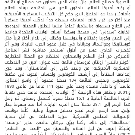
بالضرورة مصالح العالم، وأنّ أولئك الذين يعملون ضد مصالح أو ثقافة
أو رؤية أميركا للعالم، يلحقون الضرر في الحقيقة برفاه العالم
وأمنه(...) هذا هو المنطق الذي حكم كل التدخلات العسكرية الأميركية
منذ أكثر من قرن. كانت المعادلة بسيطة جداً: تدخّلت أميركا عسكرياً
في الخارج بسهولة وباستمرار تماماً مثلما تنطلق العميلة المزدوجة
الخارقة "سيدني" في مهمة. وهكذا أرسلت الولايات المتحدة قواتها
إلى الصين وكوريا وفيتنام وأندونيسيا وكذلك إلى بلدان أكثر قرباً مثل
كوستاريكا وغواتيمالا وغرانادا في خلال عقود الحرب الباردة. وفي أثر
تفجيرات الحادي عشر من أيلول /سبتمبر مباشرة نشر المناضل
الأميركي من أجل السلام والمتعاون المنتظم مع المجلة المتطرفة
"كونتر بانتش" زولتان غروسمان قائمة تحت عنوان: "قرن من التدخلات
العسكرية الأميركية: من ونديد كني إلى أفغانستان"، وقد جرى
إعدادها استناداً إلى أرشيف الكونغرس ولحساب البحوث في مكتبة
الكونغرس. وتحصي القائمة 134 تدخلاً محدوداً أو واسع النطاق،
عالمياً أو داخلياً، ممتدة زمنياً على فترة 111 عاماً بين عامي 1890
و.2001 وتظهر هذه الوثيقة أنَّ الولايات المتحدة قامت حتى نهاية
الحرب العالمية الثانية بـ 15,1 تدخلاً سنوياً كمعدل وسطي. ثم وصل
هذا الرقم إلى 29,1 تدخلاً خلال الحرب الباردة. أما بعد سقوط جدار
برلين، فقد ارتفع الرقم ليبلغ تدخلين سنوياً. وعليه، كلّما توسَّعت
الإمبريالية العظمى الأميركية، تتزايد التدخلات من أجل حماية
"مصالحها". إلى ذلك، وكما يبيِّن جوهان غالتنغ، مدير "ترانسند"
(شبكة إنترنت من أجل السلام والتنمية) في "البحث عن السلام"
(2002)، فإنَّ التوزيع الجغرافي للتدخلات تبّدل أيضاً في فترة ما بعد