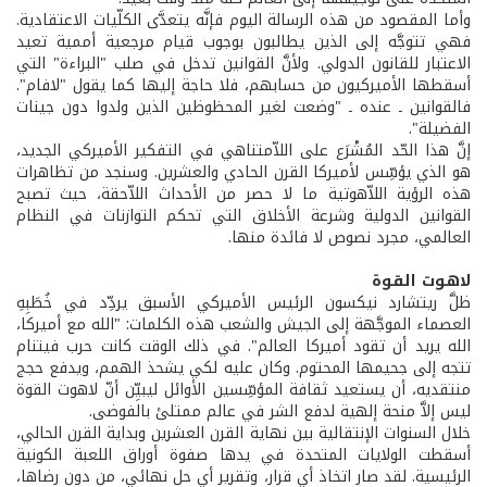
وأما المقصود من هذه الرسالة اليوم فإنَّه يتعدَّى الكلّيات الاعتقادية.
فهي تتوجَّه إلى الذين يطالبون بوجوب قيام مرجعية أممية تعيد
الاعتبار للقانون الدولي. ولأنَّ القوانين تدخل في صلب "البراءة" التي
أسقطها الأميركيون من حسابهم، فلا حاجة إليها كما يقول "لافام".
فالقوانين ـ عنده ـ "وضعت لغير المحظوظين الذين ولدوا دون جينات
الفضيلة".
إنَّ هذا الحّد المُشْرَع على اللاّمتناهي في التفكير الأميركي الجديد،
هو الذي يؤسِّس لأميركا القرن الحادي والعشرين. وسنجد من تظاهرات
هذه الرؤية اللاّهوتية ما لا حصر من الأحداث اللاّحقة، حيث تصبح
القوانين الدولية وشرعة الأخلاق التي تحكم التوازنات في النظام
العالمي، مجرد نصوص لا فائدة منها.
لاهـوت القـوة
ظلَّ ريتشارد نيكسون الرئيس الأميركي الأسبق يردِّد في خُطَبِهِ
العصماء الموجَّهة إلى الجيش والشعب هذه الكلمات: "الله مع أميركا،
الله يريد أن تقود أميركا العالم". في ذلك الوقت كانت حرب فيتنام
تتجه إلى جحيمها المحتوم. وكان عليه لكي يشحذ الهمم، ويدفع حجج
منتقديه، أن يستعيد ثقافة المؤسِّسين الأوائل ليبيِّن أنّ لاهوت القوة
ليس إلاَّ منحة إلهية لدفع الشر في عالم ممتلئ بالفوضى.
خلال السنوات الإنتقالية بين نهاية القرن العشرين وبداية القرن الحالي،
أسقطت الولايات المتحدة في يدها صفوة أوراق اللعبة الكونية
الرئيسية. لقد صار اتخاذ أي قرار، وتقرير أي حل نهائي، من دون رضاها،