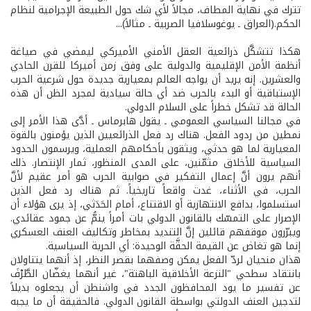
تترك في نهاية المطاف، مجالاً لأي شك حول الطبيعة الإجرامية لنظام
الحكم.(العراق ـ يوغوسلافيا الصربية ـ مثالاً)...
هكذا تتشكَّل ذرائعية العقل الأمني الأميركي ليمضي في صياغة
أنظمة الأمن الإقليمية والدولية على وفق زمن أميركا للقرن الحادي
والعشرين. إنه يريد أن يواجه العالم بمعيارية جديدة حول شرعية الحرب
الإستباقية أو البدء بالحرب ضد أي حالة سيادية لمجرد الظن أن هذه
الحالة قد تشكل خطراً على السلام الدولي.
في مجالنا السياسي العمومي ـ يقول هابرماس ـ أدَّى هذا الأمر إلى
نمطين من ردود الفعل. هناك رد فعل الذرائعيين الذين يؤمنون بالقوة
المعيارية لما هو حدثي، ويثقون بأحكامهم العملية، ويرسمون الحدود
السياسية للأخلاق مثمّنين، على المدى المنظور، ثمار الإنتصار. ذلك
أنهم يرون أنَّ إعمال التفكير في صوابية الحرب هو أمر عقيم لأنَّ
الحرب، في الأثناء، غدت واقعاً تاريخياً. ثم هناك رد فعل الذين
استسلموا، بدافع الانتهازية أو الاقتناع، أمام الحَدَثي، إذ يرى هؤلاء أن
الإصرار على التمسّك بالقانون الدولي بات أمراً ينمُّ عن جمود عقائدي.
ويبرّرون موقفهم قائلين إنَّ التنديد بمخاطر وتكاليف العنف العسكري
إنما هو تغاض عن القيمة الحقَّة الوحيدة: أي الحرية السياسية.
هذان منحيان لردّ الفعل يمكن وصفهما بقصر النظر، إذ أنهما يتناولان
بانتقاد سطحي "النزعة الأخلاقية الباهتة"، غير أنهما يغضّان الطَّرْفَ
عن تفسير ما يود المحافظون الجدد في واشنطن أن يجعلوه بديلاً
لتدجين العنف الدولتي بواسطة القانون الدولي. فالحقيقة أن ما يجبه