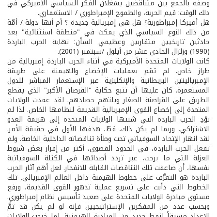
وصفه بالجمع بين متناقضين يشغلان الفكر السياسي الأميركي في
ذلك الوقت: قيم الحرية، والطموح الإمبراطوري / الاستعماري.
هل أميركا إمبراطورية؟ هل هي إمبريالية جديدة ؟ أم أنها دولة / أمّة
من ذلك النوع السياسي الذي يمكث في "منطقة استثنائية" بعد
حادثين تاريخيين متقاربين وعظيمي الشأن: نهاية الحرب الباردة
(1990) وزلزال الحادي عشر من أيلول /سبتمبر (2001).
كانت الولايات المتحدة الأميركية في أثناء الحرب الباردة إمبريالية من
طراز خاص. لم تقم بعمليات الإخضاع والهيمنة على طريقة
الإمبرياليتين البريطانية والإنكليزية عبر الإستعمار المباشر للدول
المستعمرة. كان عليها أن تتبع حكاية "القرصان الأكبر" الذي يقطع
الطريق على القراصنة الصغار ويلتهم حصادهم. لقد عمدت الولايات
المتحدة إلى إخضاع القوى الإمبريالية القديمة لنظامها الخاص. لذا لم
تؤدِ الحرب الباردة التي شنتها الولايات المتحدة إلى هزيمة العدو
الاشتراكي، وربما لم يكن ذلك، قطّ، هدفها الأول في حقيقة الأمر.
لقد انهار الإتحاد السوفياتي تحت وطأة تناقضاته الداخلية الخاصة. ولم
تفعل الحرب الباردة، في الحدود القصوى، أكثر من إفراز بعض شروط
العزلة التي ما برحت، عبر تردد أصدائها في الكتلة السوفياتية
نفسها، أن ضاعفت تلك التناقضات القابلة للانفجار. لعل أهم آثار الحرب
الباردة هو التعرُّف على خطوط الهيمنة داخل العالم الإمبريالي. تلك
الخطوط التي دأبت على تسريع عملية تدهور القوى القديمة، ورفع
مستوى مبادرة الولايات المتحدة على صعيد تأسيس نظام إمبراطوري.
وبحسب عدد من المفكرين الإستراتيجيين فإنه لو لم يكن قد تمَّ
الإعداد مسبقاً لنمط جديد من المبادرة الهيمنية، لما خرجت الولايات