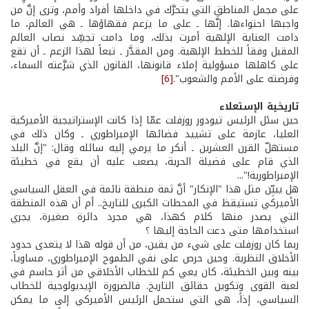
على مجمل المناطق التي يتحرَّك في داخلها أفراد وأمم، وترى إنَّ من
واجبها احتواءها. إنَّها ـ على ما يزعم فقهاؤها ـ هي العالم، ما
دامت العناية الإلهية أمرت بذلك، وما دامت تجسِّد نصاب العالم
المقبل وفقاً للخطط الإلهية. ومن المقدَّر ـ تبعاً لهذا الزعم ـ أن تقع
على كاهلها مسؤولية إملاء قانونها، القانون الذي شرَّعته السماء،
وفرضته على الأمم والشعوب".
[6]
تاريخية الإستعلاء
حين سئل الرئيس تيودور روزفلت عمّا إذا كانت الإستراتيجية الأميركية
العليا، عازمة على تشييد فضائها الإمبراطوري ـ وكان ذلك في
مستهلّ القرن العشرين ـ أنكر ما يرمي إليه سائله وقال: "إنَّ البلد
الذي قام على فضيلة الحرية، يصعب عليه أن يقع في خطيئة
الإمبراطورية!"...
هل يبيِّن مثل هذا "الإنكار" أنَّ ثمة منطقة نائمة في العقل السياسي
الأميركي تستيقظ في المحطات الكبرى للتاريخ.. أم أن هذه المنطقة
التي يصدر منها كلام كهذا، هي مجرد دائرة صغيرة، يجري
استخدامها متى دعت الحاجة إليها ؟
ربما كان روزفلت على شيء من يقين، من أن قوله هذا لا يتعدى حدود
الأخلاق النظرية. وحين حرص على نفي الطموح الإمبراطوري، مساوياً،
بينه وبين الخطيئة، كان يعي كم للخطاب الأخلاقي من أثر حاسم في
لعبة القوى وتكوين حقائق التاريخ. فالضرورة الإيديولوجية للخطاب
السياسي، إذاً، هي التي ستحمل الرئيس الأميركي إلى ما يمكن