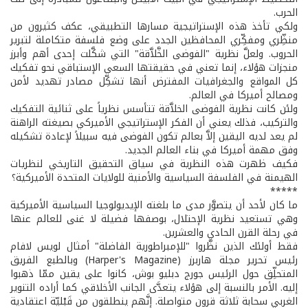
الحرب.
ولكي تأخذ هذه الإستراتيجية مسارها التطبيقي، عكف كثيرون من
منظِّري ومفكِّري المحافظين الجدد على وضع فلسفة متكاملة لتبرير
الحروب. ولعلَّ نظرية "الفوضى الخَّلاَّقة" التي شكَّلت إحدى أهم وأبرز
منجزات هؤلاء، إنما تعني في حقيقتها السعي الإستباقي نحو تفكيك
كل المواقع والجغرافيات المفترض أنها تشكِّل مصادر تهديد لأمن
ومصالح أميركا في العالم.
ولئن كانت نظرية الفوضى الخلاَّقة تتأسس نظرياً على ثنائية التفكيك
والتركيب، فذلك يعني أن الفكر الإستراتيجي الأميركي بصيغته الراهنة
لم يعد لديه اليقين إلاَّ بعالم تكون الفوضى فيه سبيلاً لإعادة تشكيله
وفق مهمة أميركا في بناء العالم الجديد.
فكيف ظهرت هذه النظرية في سياق التحقيق التاريخي لنظريات
الهيمنة في الفلسفة السياسية والأمنية للولايات المتحدة الأميركية؟
*****
ما كان لأحد أن يتصوَّر مدى ما بلغته الإيديولوجيا السياسية الأميركية
وهي تستعيد نظرية الإحتلال، بوصفها فضيلة لا غنى للعالم عنها
في رحلة القرن الحادي والعشرين.
فقط أولئك الذين نظَّروا "للإمبراطورية الفاضلة" أمثال لويس لافام
رئيس تحرير مجلة هاربرز (Harper's Magazine) وبالطبع الفريق
المتحلِّق حول الرئيس جورج دبليو بوش، كانوا على يقين ممّا ذهبوا
إليه. الأمر بالنسبة إلى هؤلاء يتعدَّى الجانب الأخلاقي كما أراده التنوير
الغربي سحابة ثلاثة قرون متواصلة. إنَّهم ينطلقون من قَبْليّة اعتقادية