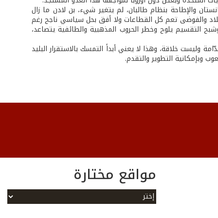
يات المتحدة وبعض دول أوروبا لمواجهة هذا العدو المستجد.
تان والإطاحة بنظام طالبان، لم يتغير شيء، بن لادن ما زال
لبلاد والفوضى تعم كل القطاعات ولا أفق بحل سياسي ناجح رغم
وشبح التقسيم يلوح وخطر الحروب المذهبية والطائفية يتصاعد،
ة وليست خلاقة، وهذا لا يعني أبداً التمسك بالاستقرار البليد
عوب وبإمكانية التطوير والتقدم.
مواقع مختارة