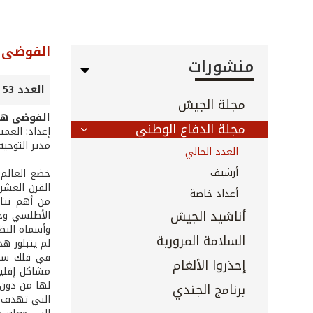
الفوضى 
منشورات
العدد 53 - تموز 2005
مجلة الجيش
الفوضى هد
مجلة الدفاع الوطني
إعداد: العمي
مدير التوجيه
العدد الحالي
أرشيف
القرن العشري
أعداد خاصة
من أهم نتائ
أناشيد الجيش
وأسماه النظا
السلامة المرورية
لم يتبلور هذ
في فلك سياس
إحذروا الألغام
مشاكل إقليم
لها من دون 
برنامج الجندي
التي تهدف إ