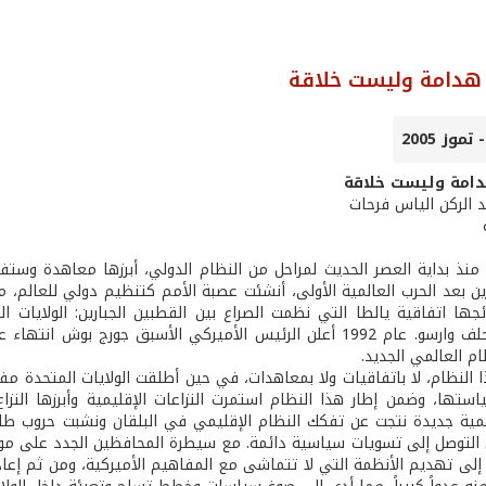
هدامة وليست خلاقة
امة وليست خلاقة
د الركن الياس فرحات
ن بعد الحرب العالمية الأولى، أنشئت عصبة الأمم كتنظيم دولي للعالم، ما ل
جها اتفاقية يالطا التي نظمت الصراع بين القطبين الجبارين: الولايات ا
الأطلسي وحلف وارسو. عام 1992 أعلن الرئيس الأميركي الأسبق جو
م العالمي الجديد.
ا النظام، لا باتفاقيات ولا بمعاهدات، في حين أطلقت الولايات المتحدة مف
تها، وضمن إطار هذا النظام استمرت النزاعات الإقليمية وأبرزها النزا
ية جديدة نتجت عن تفكك النظام الإقليمي في البلقان ونشبت حروب طائفي
التوصل إلى تسويات سياسية دائمة. مع سيطرة المحافظين الجدد على مواقع
لى تهديم الأنظمة التي لا تتماشى مع المفاهيم الأميركية، ومن ثم إعادة