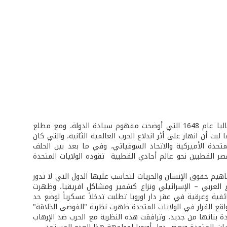
خضع العالم منذ بداية العصر الحديث لمراحل من النظام الدولي، أبرزها معاهدة وستفاليا عام 1648 التي أوضحت مفهوم سيادة الدولة، ومع مطلع
بث أن انهار على أثر اندلاع الحرب العالمية الثانية، والتي كان
لمتحدة الأميركية والاتحاد السوفياتي، وفي ما بعد بين الحلف
رج بوش انتهاء عصر القطبين نحو عالم أحادي القطبية تقوده الولايات المتحدة
اهيم حقوق الإنسان والحريات لتحاسب عليها الدول التي لا تدور
ع العربي – الإسرائيلي ونزاع كشمير ومشاكل افريقيا، وظهرت
ة وعرقية في عقر دار اوروبا تطلبت تدخلاً عسكرياً لوضع حد
 القرار في الولايات المتحدة ظهرت نظرية "الفوضى الخلاقة"
 بنائها من جديد، وترافقت هذه النظرية مع الحرب ضد الإرهاب