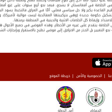
نه عدواً كبيراً، مما أدى إلى صوغ سياسات وخطط تسلح وتعبئة داخل الولا
ى الخلاقة في أفغانستان لا يشجع، فبعد نحو أربع سنوات على غزو أفغانس
ظيم القاعدة يكبر ولا حل سياسي فعلي، أمَّا في العراق فالتخبط يسود ا
وتشكيل حكومة جديدة (وهي بتركيبتها العقائدية ليست موالية لأميركا)، 
متداد وإيقاظ كل الخلافات الاثنية والدينية في المنطقة برمتها..
الخلاقة يتقدم على غيره من الأخطار، وهذه الفوضى في جميع الأحوال هدّام
نحو التغيير بل الحذر من الانزلاق إلى فوضى تطيح بالاستقرار وبإنجازات الش
نا
الخصوصية والأمن
خريطة الموقع
الجمارك
أمن الدولة