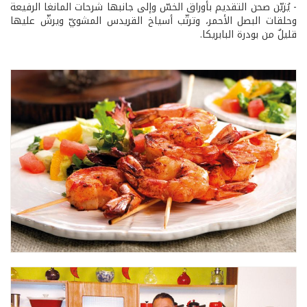
- يُزيّن صحن التقديم بأوراق الخسّ وإلى جانبها شرحات المانغا الرفيعة
وحلقات البصل الأحمر، وترتّب أسياخ القريدس المشويّ ويرشّ عليها
قليلٌ من بودرة البابريكا.