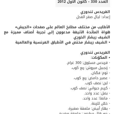
العدد 330 - كانون الأول 2012
القريدس تندوري
إعداد: ليال صقر الفحل
الأطايب من مختلف مطابخ العالم على صفحات «الجيش»
هواة المائدة الأنيقة مدعوون إلى تجربة أصناف مميزة مع
الشيف ريشار الخوري
• الشيف ريشار مختص في الأطباق الفرنسية والعالمية
القريدس تندوري
• المكوّنات:
- قريدس مسلوق: 300 غرام.
- زنجبيل مبروش: ربع كوب.
- ثوم: فصّان.
- عصير حامض: ربع كوب.
- لبن: نصف كوب.
- كريم حيواني: نصف كوب.
- بصل: عدد واحد.
- مانغا: عدد واحد.
- خسّ للزينة.
- بهار أبيض: ملعقة صغيرة.
- حبّ هال مطحون: ملعقة صغيرة.