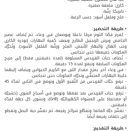
- كاري: ملعقة صغيرة.
- بابريكا: رشّة.
- ملح وفلفل أسود: حسب الرغبة.
• طريقة التحضير:
- يُفرم فصّا الثوم فرمًا ناعمًا ويوضعان في وعاء، ثم يُضاف عصير
الحامض وبرش الزنجبيل الطازج ونصف كمية البهارات (بودرة الكاري
وحب الهال والبهار الأبيض، الملح ورشّة الفلفل الأسود)، وتُحرَّك
المكونات جميعها حتى تتجانس.
- تُضاف حبات القريدس المسلوقة (لمدة دقيقتين فقط) إلى مزيج
المكونات السابقة وتنقع لمدة 15 دقيقة.
- في وعاء آخر، يمزج مقدار اللبن مع الكريم الحيواني ويضاف إليهما
خليط البهارات المتبقّي وتحرّك المكونات حتى تتجانس.
- ترفع حبّات القريدس من النّقيع الأول وتوضع في الثاني لمدّة 45
دقيقة.
- ترفع حبات القريدس بعد نقعها وتوضع في أسياخ الشوي (خشبيّة
أو معدنية) على المشواة الكهربائيّة (Grill)، وتشوى كل جهة لمدّة
دقيقتين.
- تقشّر حبّة المانغا وتقطّع شرائح رفيعة، ثم تقشّر حبة البصل وتقطع
إلى حلقات رفيعة أيضًا.
• طريقة التقديم: