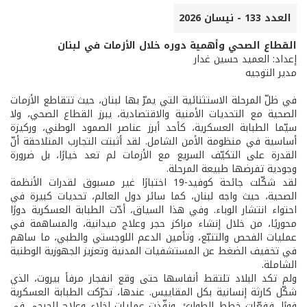
العدد 133 - نيسان 2026
القطاع الصحي وأهمية دوره خلال الأزمات في لبنان
إعداد: العميد حسين غدار
مدير التوجيه
في ظلّ المرحلة الاستثنائية التي يمرّ بها لبنان، حيث تتقاطع الأزمات
الصحية مع التحديات الأمنية والاقتصادية، يبرز القطاع الصحي، ولا
سيّما الطبابة العسكرية، كأحد أبرز عناصر الصمود الوطني، وركيزة
أساسية في منظومة الأمن الشامل. لقد أثبتت التجارب المتلاحقة أنّ
القدرة على التكيّف السريع مع الأزمات لم تعد خيارًا، بل ضرورة
وجودية تفرضها طبيعة المرحلة.
لقد شكّلت جائحة كوفيد-19 اختبارًا غير مسبوق لقدرات الأنظمة
الصحية، حيث واجه لبنان، كما سائر دول العالم، تحديات كبيرة في
احتواء انتشار الوباء. وفي هذا السياق، أدّت الطبابة العسكرية دورًا
محوريًا، من خلال إنشاء مراكز حجر وعلاج ميدانية، والمساهمة في
عمليات الفحص والتتبّع، وتأمين الدعم اللوجستي والطبي، ما ساهم
في تخفيف الضغط عن المستشفيات المدنية وتعزيز الجهوزية الوطنية
الشاملة.
ولم تكد البلاد تلتقط أنفاسها حتى وقع انفجار مرفأ بيروت، الذي
شكّل كارثة إنسانية بكل المقاييس. عندها، تحرّكت الطبابة العسكرية
فورًا، ففعّلت خطط الطوارئ، ونفّذت عمليات إخلاء وعلاج للجرحى في