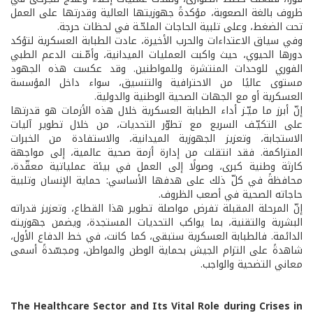
ظروف بالغة الصعوبة، مؤكدةً جهوزيتها العالية وقدرتها على العمل
تحت الضغط، وعلى تلبية الحاجات الملحّـة في لحظات حرجة.
وفي سياق الاعتداءات والحرب الأخيرة، عادت الطبابة العسكرية لتؤكد
دورها الحيوي، حيث واكبت العمليات الميدانية، وأمّـنت الدعم الطبي
الفوري للوحدات المنتشرة وللمواطنين. وقد عكست هذه الجهود
مستوى عاليًا من الاحترافية والتنسيق، سواء داخل المؤسسة
العسكرية أو مع الجهات الصحية الوطنية والدولية.
إنّ أبرز ما ميّـز أداء الطبابة العسكرية خلال هذه الأزمات هو قدرتها
على التكيّـف السريع مع تطوّر التحديات، من خلال تطوير آليات
الاستجابة، وتعزيز الجهوزية الميدانية، والاستفادة من الخبرات
المتراكمة. فقد انتقلت من إدارة أزمة صحية عالمية، إلى مواجهة
كارثة وطنية كبرى، وصولًا إلى العمل في بيئة عملياتية معقّدة،
محافظةً في كلّ ذلك على هدفها الأساسي: حماية الإنسان وتلبية
حاجاته الصحية في أصعب الظروف.
إنّ المرحلة المقبلة تفرض مواصلة تطوير هذا القطاع، وتعزيز قدراته
البشرية والتقنية، بما يواكب التحديات المستجدة، ويضمن جهوزيته
الدائمة. فالطبابة العسكرية ستبقى، كما كانت، في خط الدفاع الأول،
شاهدةً على التزام الجيش بحماية الوطن والمواطن، ومجسّدةً أسمى
معاني التضحية والواجب.
The Healthcare Sector
and Its Vital Role during Crises in