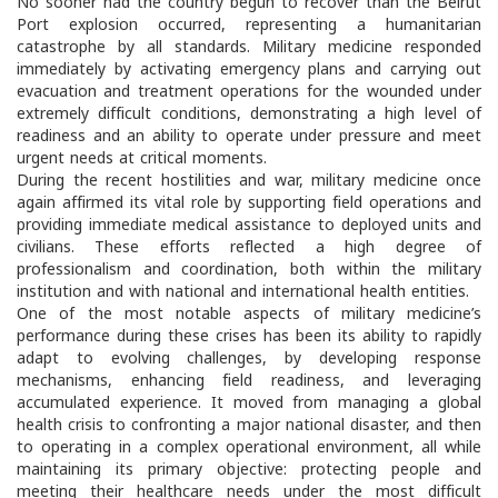
No sooner had the country begun to recover than the Beirut
Port explosion occurred, representing a humanitarian
catastrophe by all standards. Military medicine responded
immediately by activating emergency plans and carrying out
evacuation and treatment operations for the wounded under
extremely difficult conditions, demonstrating a high level of
readiness and an ability to operate under pressure and meet
urgent needs at critical moments.
During the recent hostilities and war, military medicine once
again affirmed its vital role by supporting field operations and
providing immediate medical assistance to deployed units and
civilians. These efforts reflected a high degree of
professionalism and coordination, both within the military
institution and with national and international health entities.
One of the most notable aspects of military medicine’s
performance during these crises has been its ability to rapidly
adapt to evolving challenges, by developing response
mechanisms, enhancing field readiness, and leveraging
accumulated experience. It moved from managing a global
health crisis to confronting a major national disaster, and then
to operating in a complex operational environment, all while
maintaining its primary objective: protecting people and
meeting their healthcare needs under the most difficult