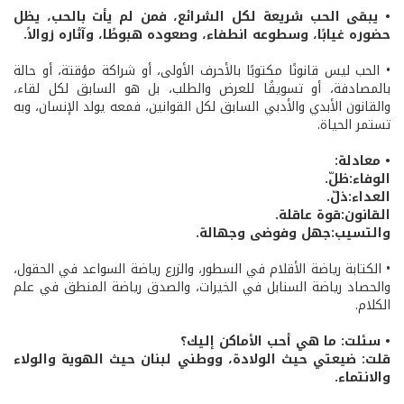
• يبقى الحب شريعة لكل الشرائع، فمن لم يأت بالحب، يظل
حضوره غيابًا، وسطوعه انطفاء، وصعوده هبوطًا، وآثاره زوالاً.
• الحب ليس قانونًا مكتوبًا بالأحرف الأولى، أو شراكة مؤقتة، أو حالة
بالمصادفة، أو تسويقًا للعرض والطلب، بل هو السابق لكل لقاء،
والقانون الأبدي والأدبي السابق لكل القوانين، فمعه يولد الإنسان، وبه
تستمر الحياة.
• معادلة:
الوفاء:ظلّ.
العداء:ذلّ.
القانون:قوة عاقلة.
والتسيب:جهل وفوضى وجهالة.
• الكتابة رياضة الأقلام في السطور، والزرع رياضة السواعد في الحقول،
والحصاد رياضة السنابل في الخيرات، والصدق رياضة المنطق في علم
الكلام.
• سئلت: ما هي أحب الأماكن إليك؟
قلت: ضيعتي حيث الولادة، ووطني لبنان حيث الهوية والولاء
والانتماء.