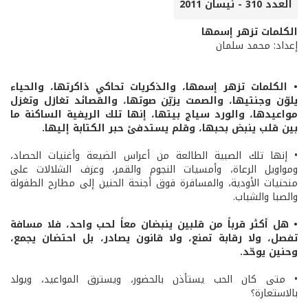
العدد 310 - نيسان 2011
الكلمات تزهر إسمها
إعداد: محمد سلمان
• الكلمات تزهر إسمها، والذكريات تحاكي ذاكرتها، والحياء
يلوّن وجنتيها، والصمت يزيّن صوتها، والقصائد تغازل وتغزل
مواعيدها، والورد سياج بيتها، إنها تلك الريفية الساكنة ما
بين قلب ينبض بحبها، وقلم يستدفئ حبر الكتابة إليها.
• إنها تلك الصبية الطالعة من أعراس الضيعة وأغنيات الحصاد،
ومواويل الرعاة، وأمسيات النجوم والقمر، وعزف الشلالات على
منحنيات الأودية، والمسافرة فوق أجنحة الحنين إلى مطارح الطفولة
والصبا والشباب.
• هل أكثر قرباً من قلبين ينبضان معاً لحب واحد، فلا مسافة
تفصل، ولا رقابة تمنع، ولا قانون يصادر، بل احتضان يجمع،
وحنين يوحّد.
• متى كان الحب يستأذن بالحضور، ويسترق المواعيد، ويولد
بالاستعارة؟