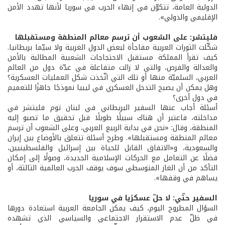
الدولية العامة، تتكوّن في إنهاء الحرب في سوريا لأنها تهدد الأمن
الإقليمي والدولي».
فليتشر: على الشعوب أن ترسم معالم المنطقة ومستقبلها
شكّلت الثورات العربية مفاجأة لبعض الدول الغربية ولا سيّما بريطانيا.
كيف تقرأ المملكة مستقبل الاحتجاجات الشعبية المطالبة بالأمن
والعدالة والفرص، والتي لا زالت متفاعلة في عدّة دول من العالم
العربي، السلميّة منها أو تلك التي اتّخذت شكل العمليات العسكرية؟
وهل يمكن أن يصبح التدخل العسكري في ليبيا نموذجًا جاهزًا للتعميم
في دول أخرى؟
أسئلة أجاب عنها السفير البريطاني في لبنان توم فليتشر في
مداخلته، فاعتبر أن هناك سبيلًا طويلًا قبل تحقيق ما تصبو إليه
المنطقة، وقال: «نحن في بداية الربيع العربي، وعلى الشعوب أن ترسم
معالم المنطقة ومستقبلها». وطرح أسئلة تتعلق بالأوضاع بين إيران
والسعودية، و«الاتفاق القابل للحياة بين إسرائيل والفلسطينيين،
فضلًا عن التعامل مع الحركات الإسلامية الجديدة، وصولًا إلى إمكان
التأكد من أن الغاز المتوسطي سوف يوقف الحرب العالمية الثالثة، أو
يساهم في وقفها».
السفير حتّي: لا حلّ عسكرًيا في سوريا
السؤال المطروح اليوم، كيف يمكن الجامعة العربية استعادة دورها
في ظلّ عدم الاستقرار الاجتماعي والسياسي الذي تشهده