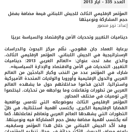
العدد 335 - أيار 2013
المؤتمر الإقليمي الثالث للجيش اللبناني قيمة مضافة بفضل
حجم المشاركة ونوعيتها
إعداد: تريز منصور
ديناميات التغيير وتحديات الأمن والإقتصاد والسياسة عربيًا
برعاية العماد جان قهوجي، نظّم مركز البحوث والدراسات
الإستراتيجية في الجيش اللبناني، المؤتمر الإقليمي الثالث،
والذي عقد تحت عنوان: «العالم العربي 2013: ديناميات
التغيير، التحديات في الأمن والاقتصاد والإدارة السياسية».
شارك في المؤتمر عدد من النخب وكبار الباحثين من العالم
العربي والدول الإقليمية وأوروبا والولايات المتحدة الأميركية
واستراليا، الذين قدّموا مداخلاتهم حول ما يشهده العالم
العربي من تطورات وتفاعلات وما يواجهه من تحدّيات، ليخلصوا
إلى توصيات في مختلف المحاور.
المؤتمر الإقليمي الثالث بموضوعاته التي تلامس بواقعية
القضايا الإقليمية الكبرى، يكتسب أهمية استثنائية، في ظلّ
التطورات التي يشهدها العالم العربي وتعاظم تفاعلاتها، كما
أنه يكتسب أهمية مضافة بفعل حجم المشاركة فيه ونوعيتها.
وقد أكّد الجيش اللبناني من خلال هذا المؤتمر وسابقيه،
بلوغه مصاف الجيوش الأكثر حداثة في مجال تنظيم المؤتمرات