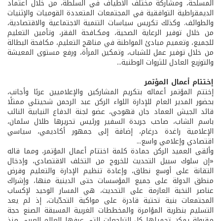
المسلحة، ومشاركة مختلف الأطياف في السلطة، من خلال اعتماد
الديمقراطية التوافقية في المجتمعات المتعددة القوميات والإثنيات
والطوائف. وكذلك تكريس سياسات التنمية الاجتماعية والاقتصادية،
من خلال توفير الرعاية الصحية، ومكـافحة الفقر، وتأمين التعليم
للجميع، وتعميم مبادئ المواطنة في مناهج التعليم، مكافحة البطالة
من خلال توفير عمل للشباب، وتمكين المرأة، ورفع مستوى المعيشة
والتوزيع العادل للثروات الوطنية...
إختتام أعمال المؤتمر
إختتم المؤتمر أعماله بتكريم المشاركين والإعلاميين عربًا وأجانب،
بحضور المدير العام للإدارة اللواء الركن عبد الرحمن شحيتلي ممثلًا
قائد الجيش العماد جان قهوجي، عضو لجنة الدفاع النيابية النائب
باسم الشاب، صاحب جريدة السفير ورئيس تحريرها طلال سلمان،
الإعلامية راغدة درغام، إضافة إلى جمهور أكاديمي، سياسي
اقتصادي وإعلامي واسع...
وألقى العميد الركن حمادة كلمة اختتام أعمال المؤتمر، ومما قاله
«إن سلوك سبيل التحديث للخروج من التخلف الاقتصادي، وإدخال
التقانة على أوسع نطاق، وإعادة تنظيم الإدارة والتعليم وفرض
منطق الدولة على جميع المؤسسات حتى الدينية منها، وإشراك
عناصر النخبة العازمة على التحديث، هي المسار الوحيد لإكساب
المجتمعات بنية تحتية قادرة على مواكبة التحدّيات، إذ لم يعد
التسليم بنظرية المؤامرة والمخططات الغربية المسبقة الصنع حجة
مقبولة يمكن تحميلها كل التراجعات التي عرفها العالم العربي منذ