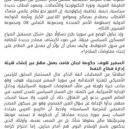
الطريقة الغربية، وثورة التكنولوجيا والاتّصالات، وصعود أقطاب جديدة
سياسية، دينية، ثقافية، إيكولوجية. إن العبور نحو نظام عالمي متعدّد
الأقطاب يصطدم بمصالح وبمواقع اللاعبين الكبار وبأزمة الحَوكمة
الدولية (منظومة الأمم المتحدة ومجموعة الثماني G8 ومجموعة
العشرين G20)».
وإذ تناول الوضع في سوريا طرح تساؤلًا حول «شكل مستقبل الصراع
العسكري السياسي فيها، في ضوء اكتشاف مصادر جديدة للطاقة
في شرق المتوسّط، وكيف يمكن أن يؤثّر أي تعديل في النظام على
إحياء مفاوضات السلام؟».
السفير هوف: حكومة لبنان قامت بعمل مهمّ عبر إنشاء هيئة
إدارة قطاع النفط
انطلاقًا من المعطيات آنفة الذكر، قال المستشار السابق للرئيس
الأميركي للفترة الانتقالية في سوريا السفير فريديريك هوف، وهو
صاحب خبرة طويلة في ملفّ المفاوضات السورية الاسرائيلية، وداخل
الإدارة الأميركية، في كلمته: «إن المسار السياسي للمدى البعيد في
العالم العربي يدعو إلى التفاؤل، ذلك أن العرب، ولا سيما الشباب
منهم، بدأوا الإجابة عن سؤال القرن المنصرم، وهو من سيكون المصدر
الحقيقي للشرعية السياسية». ولاحظ أن «الربيع العربي بقيادة
الشباب رسم صورة جديدة مفادها أن الحكومة لا تستمد قوتها
وشرعيّتها ممّن يعلوها شأنًا، بل من الشعب نفسه، وأولئك الذين
يحكمون باسم الإسلام اليوم، هم أمام خيارين، إما احترام كرامة