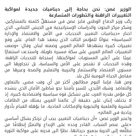
الوزير غصن: نحن بحاجة إلى ديناميات جديدة لمواكبة
التغييرات الراهنة والتطورات المتسارعة
رحّب وزير الدفاع الوطني فايز غصن في مستهلّ كلمته بالمشاركين،
وشكر مركز البحوث والدراسات الإستراتيجية في الجيش اللبناني، الذي
اختار «ديناميات التغيير، التحديات في الأمن والاقتصاد والإدارة
السياسية» عنوانًا للمؤتمر الثالث الذي ينعقد هذا العام، على وقع
تغييرات كبيرة يشهدها العالم العربي وضمنه لبنان. وقال: «وضعت
التغييرات العالم العربي على سكة مسيرة طويلة، واستدعت استنفارًا
عربيًا على أعلى المستويات لمواكبتها، إستجابة للتحديات الراهنة.
وهذه التحديات لا تقتصر على الأمن والسياسة، بل تتجاوزها الى
مستوى الاقتصاد والاستثمار والتربية والتعليم والصحة وغيرها من
مفاصل الحياة اليومية لكل بلد.
ومن هنا، فإننا اليوم مطالبون أكثر من أي وقت مضى، بالتعاون
والتعاضد وشبك الأيدي، للسير بأمتنا نحو شاطئ الأمان الذي ينشده
كل مؤمن بقدرة العرب على تشكيل قوة سياسية واقتصادية كبيرة، إذ
لا يختلف إثنان على حقيقة أن عالمنا العربي يمتلك من الطاقات
البشرية والعلمية والنخبوية والإمكانات المادية، ما يؤهله القيام بأدوار
ريادية في العالم».
واعتبر الوزير غصن: «أن ديناميات التغيير، يجب أن ترتكز بشكل أساسي
«على عنصر الشباب، القادر وحده على الإبداع والتميّز إنطلاقًا من
تطلّعه إلى الحرية بجميع درجاتها، نظرًا الى قدرته على مواكبة الثورة