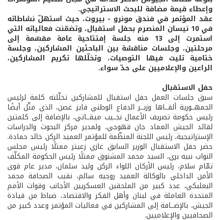
وإعطاء قيمة مضافة للبحث الاستراتيجي.
عقد المؤتمر في فندق مونرو - بيروت، حيث استهلّ نشاطاته
في 10 نيسان المنصرم بحفل استقبال، وتضمّنت فعالياته التي
استمرت إلى 13 منه جلسة إفتتاحية عامة مقسّمة إلى
مرحلتين، وجلسات مناقشة بين الباحثين المشاركين، وجلسة
ختامية تليت فيها التوصيات، وتخلّلها تكريم المشاركين،
الراعين والإعلاميين على حدّ سواء.
حفل الاستقبال
سبق جلسات العمل حفل استقبال للمشاركين تخلّلته كلمة لرئيس
الجمهــورية ألقــاها وزيــر الدفاع الوطني فايز غصن، الذي مثّل أيضًا
رئيس حكومة تصريف الأعمال نجــيب ميقــاتي، بالإضافة إلى كلمتين
لقائد الجيش العماد جان قهوجي، ولمدير مركز البحوث والدراسات
الإستراتيجية، رئيس اللجنة المنظّمة للمؤتمر العميد الركن خالد حمادة.
حضر حفل الاستقبال الوزير السابق غازي زعيتر ممثلًا رئيس مجلس
النواب نبيه بري، السيد محمد المشنوق ممثلًا رئيس الحكومة المكلّف
تمّام سلام، رئيس الأركان اللواء الركن وليد سلمان، مدير عام قوى
الأمن الداخلي بالوكالة العميد روجيه سالم، نقيب الصحافة محمد
البعلبكي، عدد كبير من الملحقين العسكريين الأجانب وقوات الأمم
المتحدة العاملة في لبنان وأهل الفكر والاقتصاد، ضباط من قيادة
الجيش، بالإضــافة إلى المشاركين في فعاليات المؤتمر وعدد كبير من
الصحافيين والإعلاميين.