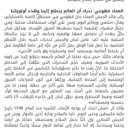
العماد قهوجي: ندرك أن العالم يتطلع إلينا وهذه أولوياتنا
رحّب قائد الجيش العماد جان قهوجي في مستهلّ كلمته بالمشاركين
وقال: «نلتقي وإياكم اليوم، ونحن على أبواب استحقاقات محلية، وفي
خضمّ متغيرات إقليمية كبيرة يشهدها الشرق الأوسط، ويحاول لبنان
بكلّ جهده أن يتعامل معها بواقعية وحكمة، كي لا ترتد نتائجها
السلبية عليه. لقد عاش لبنان والجيش تحديات كبيرة خلال الأشهر
الماضية، ما جعل هذا الوطن يصل أكثر من مرّة إلى حافة الهاوية، قبل
أن يلتقط أنفاسه، ويستعيد أمنه واستقراره ولو بالحد الأدنى».
وأضاف قائلًا: «نحن ندرك تمامًا أن العالم بأجمعه يتطلع إلينا من زاوية
الأحداث السورية، ونعرف حجم التحذيرات التي تنبّهنا إلى المخاطر
المحدقة بنا. لكنْ بقدر ما تكبر مسؤولياتنا كلبنانيين في الحفاظ على
استقرارنا، تكبر أيضًا المحاولات الداخلية والخارجية لإدخال عناصر الأزمة
الإقليمية إلى الساحة اللبنانية، وزجّها في أتون الصراعات الشرق
أوسطية، والحرب المستعرة فيها على أكثر من جبهة. وبقدر ما نحن
معنيون بالحفاظ على أمننا، نريد التعاون مع الدول الصديقة لوأد
الفتنة وضبط الاستقرار ومنع تحوّل لبنان إلى قاعدة للإرهاب، أيًا كانت
جنسيته ومعتقداته».
وأكد أن «لبنان اعتاد أن يواجه الأزمات الكبيرة منذ العام 1948 تاريخ
نكبة فلسطين وحتى اليوم، تارة بالسلاح وتارة أخرى بالحوار. ونحن في
الجيش اللبناني، وإن كنّا نحمل السلاح ونستشهد دفاعًا عن أرضنا
وحقنا وسيادتنا، إلا أننا ننحاز إلى ثقافة الحوار سبيلًا وحيدًا لمعالجة