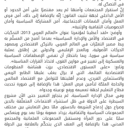
في التصدّي له.
إنّ استقرار المجتمعات وأمنها لم يعد مقتصرًا على أمن الحدود أو
الأمن الداخلي لجهة تثبيت القانون؛ إنّه بالإضافة إلى ذلك، أمن فرص
العمل وأمان الضمانات الاجتماعية، أمن المشاركة السياسية وأمان
الخصوصيات الثقافية والإثنية».
وأوضح: «لقد أعطينا لمؤتمرنا عنوان «العالم العربي 2013: التحدّيات
في الاقتصاد والأمن والإدارة السياسية» بعدما أصبح من المسلّم به
ربط مصير التغيّرات في العالم العربي، بالتردّي الاقتصادي وبصعود
الحركات الأصولية، وبالعجز الإقليمي والدولي عن إطلاق عملية
سياسية في سوريا، ربما بانتظار أن تفضي الإصطفافات السياسية
والعسكرية إلى تغيير في موازين القوى، لاتخاذ القرارات المناسبة».
وتابع: «على المستوى الاقتصادي، برزت هشاشة المنظومات
الاقتصادية القائمة، التي لا يزال يغلب عليها الطابع الريعي
والاستثماري الفردي، وعدم أهليتها للتواصل مع الاقتصاد العالمي
والحاجة الملحّة لتأمين فرص العمل؛ هذا بالإضافة إلى ضرورة تحديث
قطاع التعليم لجهة تعميمه ورفع نوعيته وجدواه.
وفي مجال الإدارة السياسية، لم يتجاوز التغيير حتى الآن مشروع
السيطرة على الدولة في ظل استشراء الانتماءات المتعلّقة بالدين
وصراع حول إدماج الشريعة بالدستور، ممّا جعل التعايش بين مختلف
المجموعات السياسية والثقافية، يزداد صعوبة يومًا بعد يومٍ وينعكس
سلبًا على دور المرأة ومستقبل المجموعات العلمانية والمجتمع
المدني، هذا بالإضافة إلى العنف الذي يتحكّم بالعلاقة بين الدولة