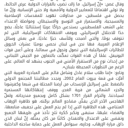
وقال غصن: «إنّ إسرائيل، ما زالت تضرب بالقرارات الدولية عرض الحائط،
ولا تولي اهتمامًا للمعايير الدولية والأممية ولا حتى الإنسانية. وإنّ ما
يحصل في فلسطين، من محاولات تهويد للمقدسات الإسلامية
والمسيحية، والاستمرار في التوسع والاستيطان، ومواصلة الاعتداء
على الشعب الفلسطيني، يستدعي حراكًا عربيًا إستثنائيًا عاجلًا، يضع
حدًا للاحتلال الإسرائيلي، ويوقف الانتهاكات الإسرائيلية، التي لم
تتوقف يومًا، والتي أصبحت وللأسف خبرًا عاديًا، في بعض وسائل
الإعلام العربية. فها نحن في لبنان نحصي يوميًا عشرات الخروق
للطائرات الإسرائيلية التي تصول وتجول في سمائنا، وعلى أعين قوات
اليونيفل، علمًا أن هذه القوات تمكّنت بالتعاون مع الجيش اللبناني،
من إحداث نوعٍ من الاستقرار الأمني في الجنوب يشهد له العالم، على
الرغم من التطورات المحيطة بلبنان».
وتابع: «إننا طلاب سلام عادل وشامل قائم على المبادرة العربية التي
أقرّت في قمة بيروت العام 2002، ونجدد مطالبتنا المجتمع الدولي
بالضغط على إسرائيل للإنسحاب من أرضنا المحتلة في شبعا وكفرشوبا
والجزء الشمالي من قرية الغجر، ووقف إنتهاكاتها المستمرة
لسيادتنا، والتزام القرار 1701 بشكل كامل وبجميع مندرجاته. ولعلّ
الهاجس الآخر الذي يقضّ مضاجع العالم برمّته، هو ظاهرة الإرهاب
المتنامي، هذه الظاهرة التي إذا لم يتم العمل على تجفيف منابعها،
والقضاء عليها، ستبقى وتكبر ككرة ثلج تأخذ في طريقها الجميع
وتقضي على الاعتدال والانفتاح، كائنًا من كان يمثّله. إنّ لبنان الذي
ذاق مرارة الإرهاب، وحاربه، سيواصل العمل على حماية ساحته الداخلية