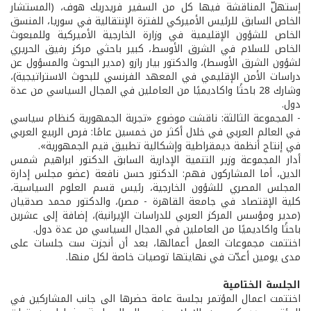
إستهلّ المناقشة فيها كل من السفير فريدريك هوف، (المستشار
الخاص السابق للرئيس الأميركي للفترة الإنتقالية في سوريا، المنسق
الخاص للشؤون الإقليمية في وزارة الخارجية الأميركية وللمبعوث
الخاص للسلام في الشرق الأوسط، كبير باحثي مركز رفيق الحريري
لشؤون الشرق الأوسط)، والدكتور بيار رازو (مدير البحوث والمسؤول عن
دراسات الأمن الإقليمي في المعهد الفرنسي للبحوث الاستراتيجية)،
وشارك 28 باحثًا واكاديميًا من العاملين في المجال السياسي من عدة
دول.
- المجموعة الثالثة: ناقشت موضوع «تجربة الجمهورية كنظام سياسي
في العالم العربي في خلال أكثر من خمسين عامًا: فرص الربيع العربي
في إنتاج أنظمة ديمقراطية وإشكالية تطبيق قيم الجمهورية».
أدار المجموعة وزير التنمية الإدارية السابق الدكتور ابراهيم شمس
الدين، أما المشاركون فهم: الدكتور حسن نافعة (عضو مجلس إدارة
المجلس المصري للشؤون الخارجية، رئيس قسم العلوم السياسية،
كلية الإقتصاد في جامعة القاهرة - مصر)، والدكتور محمد صدقيان
(مدير ومؤسس المركز العربي للدراسات الإيرانية)، إضافة إلى عشرين
باحثًا واكاديميًا من العاملين في المجال السياسي من عدة دول.
اختتمت مجموعات العمل أعمالها، بعد أن أنجزت ست جلسات على
مدى يومين أعدّت في نهايتها توصيات خاصة لكل منها.
الجلسة الختامية
اختتمت اعمال المؤتمر بجلسة عامة حضرها الى جانب المشاركين في