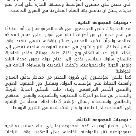
التي تحصل على مستوى المؤسسة وتمنحها القدرة على إنتاج سلع
جديدة، يمكن ان تنافس بها السلع المطروحة في السوق العالمية...
• توصيات المجموعة الثانية:
بعد المداولات خلص المجتمعون في هذه المجموعة، إلى أنه انطلاقًا
من عدم قدرة أي من أطراف النزاع في سوريا على حسم المعركة
لصالحه، ولتجنّب تكبيد المدنيين خسائر باهظة، ينبغي تنفيذ وقف
شامل لإطلاق النار والشروع في عملية تفاوضية سلمية تفضي إلى
إنهاء النزاع، عبر استلهام روح إتفاق جنيف ووثائق مؤتمر القاهرة،
وانتهاج سلوك سياسي يؤدي إلى قيام دولة تصون وحدة البلاد
وتؤمن الحرية والديمقراطية، وتحفظ التعددية والمساواة التامة في
المواطنة.
كما خلــص المؤتمــرون إلى ضرورة التحذير من مخاطر تدفّق السلاح،
وأهمية الحفاظ على مؤسسات الدولة، وتفعيل دور المبعوث العـربي
والأممي الأخضر الإبراهيمي، وإيلاء ملف اللاجئين الجدية اللازمة،
والتحــذير من مخاطر الحركات المتطرفة والتكفيرية، والشحن المذهبي
والطائفي واستــخدام وسائل الإعلام كأداة لذلك، فضـلًا عن الإشارة
إلى أهمية مصـادر الطاقـة والغـاز المكتـشفة في الشـرق الأوسط.
• توصيات المجموعة الثالثة:
يمكن اختصار توصيات هذه المجموعة بما يلي: بناء دساتير تعاقدية
ديموقراطية تقر بالمواطنة الكاملة، وبذل الجهود لوقف النزاعات