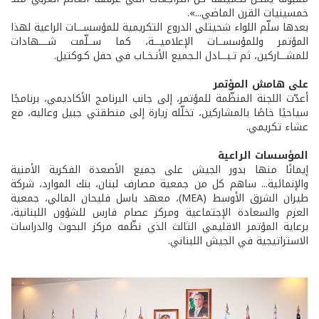
خمسينيات القرن الماضي...».
بعدها سلّم اللواء شحيتلي الدروع التكريمية للمؤسســـات الراعية لهذا
المؤتمر وللمؤسســات الإعلاميـــة، كما ســلّمت شــــهادات
للمشـــاركين، ثم تـبـــادل الـجميع الأنـخـاب في حفل كـوكتيل.
على هامش المؤتمر
أعدّت اللجنة المنظّمة للمؤتمر، إلى جانب البرنامج الأكاديمي، برنامجًا
سياحيًا خاصًا بالمشاركين، تخلّله زيارة إلى منطقتي جبيل وعاليه، مع
عشاء تكريمي.
المؤسسات الراعية
إيمانًا منها بدور الجيش على جميع الأصعدة الفكرية الأمنية
والإنمائية... ساهم كل من جمعية مصارف لبنان، بنك الموارد، شركة
طيران الشرق الأوسط (MEA)، معهد باسل فليحان المالي، جمعية
العزم والسعادة الإجتماعية ومركز عصام فارس للشؤون اللبنانية،
برعاية المؤتمر الاقليمي الثالث الذي نظّمه مركز البحوث والدراسات
الاستراتيجية في الجيش اللبناني.