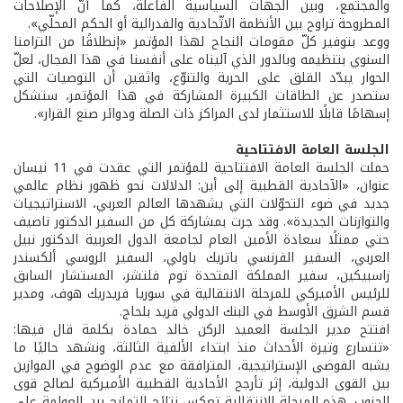
والمجتمع، وبين الجهات السياسية الفاعلة، كما أنّ الإصلاحات
المطروحة تراوح بين الأنظمة الاتّحادية والفدرالية أو الحكم المحلّي».
ووعد بتوفير كلّ مقومات النجاح لهذا المؤتمر «إنطلاقًا من التزامنا
السنوي بتنظيمه وبالدور الذي آليناه على أنفسنا في هذا المجال، لعلّ
الحوار يبدّد القلق على الحرية والتنوّع، واثقين أن التوصيات التي
ستصدر عن الطاقات الكبيرة المشاركة في هذا المؤتمر، ستشكل
إسهامًا قابلًا للاستثمار لدى المراكز ذات الصلة ودوائر صنع القرار».
الجلسة العامة الافتتاحية
حملت الجلسة العامة الافتتاحية للمؤتمر التي عقدت في 11 نيسان
عنوان، «الآحادية القطبية إلى أين: الدلالات نحو ظهور نظام عالمي
جديد في ضوء التحوّلات التي يشهدها العالم العربي، الاستراتيجيات
والتوازنات الجديدة». وقد جرت بمشاركة كل من السفير الدكتور ناصيف
حتي ممثلًا سعادة الأمين العام لجامعة الدول العربية الدكتور نبيل
العربي، السفير الفرنسي باتريك باولي، السفير الروسي ألكسندر
زاسبيكين، سفير المملكة المتحدة توم فلتشر، المستشار السابق
للرئيس الأميركي للمرحلة الانتقالية في سوريا فريدريك هوف، ومدير
قسم الشرق الأوسط في البنك الدولي فريد بلحاج.
افتتح مدير الجلسة العميد الركن خالد حمادة بكلمة قال فيها:
«تتسارع وتيرة الأحداث منذ ابتداء الألفية الثالثة، ونشهد حاليًا ما
يشبه الفوضى الإستراتيجية، المترافقة مع عدم الوضوح في الموازين
بين القوى الدولية، إثر تأرجح الأحادية القطبية الأميركية لصالح قوى
الجنوب. هذه المرحلة الانتقالية تعكس نتائج التمازج بين العولمة على