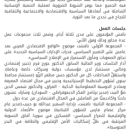
فيه الجميع مما يوفر الشروط الضرورية لعملية التنمية الإنسانية
الشاملة فى أبعادها السياسية والاقتصادية والاجتماعية والثقافية
للنجاح فى تحدي ما بعد الثورة.
جلسات العمل
ناقش المؤتمرون على مدى ثلاثة أيام، وضمن ثلاث مجموعات عمل
عدة محاور وذلك وفق الآتي:
- المجموعة الأولى: ناقشت موضوع «الواقع الاقتصادي العربي بعد
عامين على التغيير السياسي، قدرات الإدارات السياسية الجديدة على
تجاوز الصعوبات ومأزق الاستمرار في الإصلاح السياسي».
أدار الجلسات وزير المالية السابق الدكتور جورج قرم (خبير إقتصادي
ومالي، مستشار لدى مؤسسات دولية وشركات خاصة وعامة)،
واستهلّ المداخلات كل من الدكتور حسن مظفر الرزّو (مستشار محافظ
نينوى لشؤون التخطيط الإستراتيجية وخبير في مجال اقتصاد المعرفة
ونماذج الحوسبة المعلوماتية الذكية - العراق، والدكتور شمس الدين
ضوّ البيت (مدير برنامج الفكر الديموقراطي - السودان). وشارك عشرون
باحثًا واكاديميًًا من العاملين في المجال الاقتصادي من عدة دول.
- المجموعة الثانية: ناقشت، بإدارة السفير عبدالله بو حبيب،(مدير عام
مركز عصام فارس للشؤون اللبنانية) موضوع «الأبعاد الدولية
والإقليمية للصراع السياسي- العسكري في سوريا: آفاق التسوية
المرتقبة في ظلّ إشكاليات الأمن الإقليمي والطاقة في البحر
المتوسط».