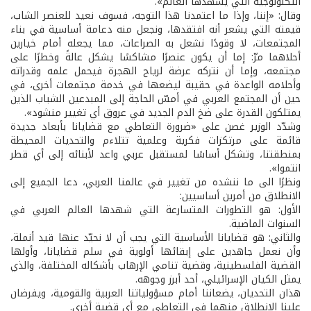
التكنولوجية التي يشهدها العالم».
وقال: «إننا، وإذا ما اعتمدنا هذا التوجه، فسوف نعيد للعنصر الشاب،
قيمته التي يشعر أنه افتقدها، ونجعل منه دعامة أساسية في بناء
المجتمعات، لا وقودًا نشعل به الصراعات، مما يجعله أمام خيارين
أحلاهما مرّ: إما أن يكون عنصرًا مشاكسًا يشكل عالةً وخطرًا على
مجتمعه، وإما أن نتركه عرضة لرياح الهجرة فيحمل علمه وقدراته
وأحلامه الواعدة في حقيبة ليضعها في خدمة مجتمعات أخرى، في
حين أن المجتمع العربي في أمسّ الحاجة إلى المبدعين الشباب الذين
يمتلكون القدرة على ضخ الدم الجديد في عروق أي تغيير منشود».
وشدّد الوزير غصن على «ضرورة التعاطي مع قضايانا بأبعاد جديدة
قائمة على مرتكزات فكرية وعلمية تتلاءم والتحديات المحيطة
بمنطقتنا، وتشكل أساسًا لمستقبل عربي واعد لأبنائه إلى أي قطر
انتموا».
ونظرًا الى ما ننشده من تغيير في عالمنا العربي، دعا الجميع إلى
الانطلاق من أمرين أساسيين:
الأول: هو التطورات المتسارعة التي شهدها العالم العربي في
السنوات الماضية.
والثاني: هو قضايانا الأساسية التي يجب أن لا نحيّد عنها قيد أنملة،
وأن نعمل جاهدين على إبقائها أولوية في سلم قضايانا، وأولها
القضية الفلسطينية، وقضية تنامي الإرهاب بأشكاله المختلفة، والذي
يمثل الكيان الإسرائيلي، أحد أبرز وجوهه.
هذان التحديان، يضعاننا أمام مسؤولياتنا العربية والقومية، ويفرضان
علينا الانطلاق منهما في التعاطي مع أي قضية أخرى.