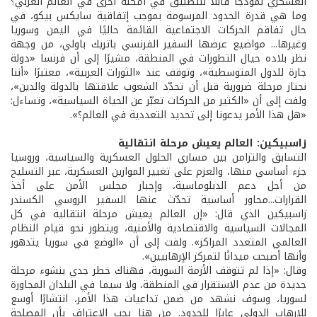
العسكري نموذجًا قابلًا للتطبيق في أمكنة أخرى في العالم العربي؟
وما هي قدرة الحدود المرسومة بموجب إتفاقية سايكس بيكو، في
حال تفاقم الحركات الاجتماعية القائمة حاليًا في اليمن وسوريا
وغيرها... مواضيع عرضها السفير الفرنسي باتريك باولي، من وجهة
نظر بلاده حيال التطورات في المنطقة، مشيرًا إلى أن فرنسا «دولة
جارة للدول المتوسطية»، وتوقف عند «الثورات العربية»، معتبرًا «أننا
نجتاز مرحلة ضرورية قبل أن تحدّد الشعوب علاقتها بالدولة والدين»،
ولفت إلى أن «الكثير من الحركات تعبّر عن الحياة السياسية»، وتساءل:
«هل هذا الأمر يدعونا إلى تحديد التعددية في العالم؟».
زاسبيكين: العالم يعيش مرحلة انتقالية
التسابق والتزامن بين مساري الحلول العسكرية والسياسية، وروسيا
جزء أساسي منها، والعزم على تغيير الموازين العسكرية، عبر التسليح
من أجل دعم الدبلوماسية، وإجبار مجلس الأمن على أخذ
القرارات...محاور أساسية تحدّث عنها السفير الروسي الكسندر
زاسبيكين الذي قال: «إن العالم يعيش مرحلة انتقالية في كل
المجالات السياسية والاقتصادية والأمنية، ويتطور نحو قيام النظام
العالمي المتعدد المراكز». ولفت إلى أن «الوضع في سوريا يتدهور
وأنها أصبحت ميدانًا لتمركز الإرهابيين».
وقال: «إذا لم تتوقف الأزمة السورية، فهناك خطر جدي بنشوء مرحلة
جديدة من عدم الاستقرار في المنطقة، ولا سيما في البلدان المجاورة
لسوريا، وسوف نشهد من ضمن تداعيات هذا الأمر، انتشارًا أوسع
للإرهاب الدولي عابرًا للحدود. من هنا يجب الاعتراف بأن المصلحة