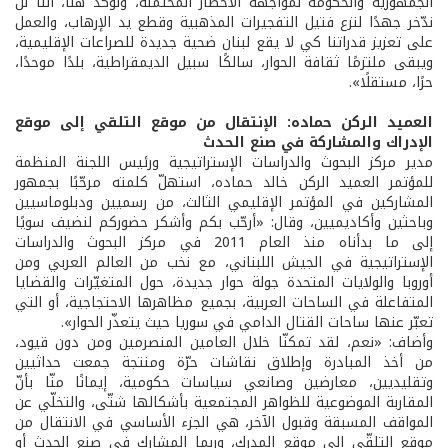
الجمهورية والحكومة لمواجهة الأخطار المحتملة، ونؤكد هنا، أننا لن
ندّخر جهدًا لنزع فتيل التفجيرات المذهبية وقطع يد الإرهاب، والعمل
على تعزيز قدراتنا كي لا يقع لبنان ضحية جديدة للصراعات الإقليمية،
ويبقى ملتزمًا ثقافة الحوار، سالكًا سبيل الديمقراطية، بلدًا موحدًا،
حرًا، مستقلًا».
العميد الركن حماده: الإنتقال من موقع التلقي إلى موقع
الإدراك والمشاركة في صنع الحدث
مدير مركز البحوث والدراسات الإستراتيجية ورئيس اللجنة المنظمة
للمؤتمر العميد الركن خالد حماده، استهلّ كلمته مرحّبًا بجمهور
المشاركين في المؤتمر الإقليمي الثالث، من رسميين ودبلوماسيين
وباحثين وأكاديميين، وقال: «أرحّب بكم وأشكر حضوركم لنضيف سويًا
إلى ما بدأناه منذ العام 2011 في مركز البحوث والدراسات
الإستراتيجية في الجيش اللبناني، مع نخب من العالم العربي ومن
أوروبا والولايات المتحدة جولة حوار جديدة، حول المتغيّرات والقضايا
المتفاعلة في الساحات العربية، بجميع مظاهرها الاحتجاجية، أو التي
تعبّر عنها ساحات القتال الدامي في سوريا حيث يتعذّر الحوار».
وأضاف: «نعم، لقد تمكنّا خلال العامين المنصرمين ومن دون قيود،
من أخذ المبادرة وإطلاق نقاشات حرّة ومنتجة جمعت حداثيين
وتقليديين، معارضين وصانعي سياسات حكومية، إيمانًا منّا بأنّ
المقاربة الموضوعية للظواهر المجتمعية بأشكالها شتّى، والتخلّي عن
المواقف المسبقة وقبول الآخر، هي الجزء الأساسي في الانتقال من
موقع التلقّي إلى موقع المدرك، وربما المشارك في صنع الحدث أو