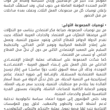
المؤتمر عدد كبير من الإعلاميين ورجال السياسة وضباط من قوات
الأمم المتحدة المؤقتة العاملة في جنوب لبنان، وقد استهلّت الجلسة
بإعلان توصيات كل من مجموعات العمل الثلاث، وحفلت بعدة مداخلات
من قبل الحضور.
• توصيات المجموعة الأولى:
من بين توصيات المجموعة، صياغة فكر اقتصادي يتناسب مع التحوّلات
التي فرضتها التغيّرات في الاقتصاد والحاجات العربية الملحّة، بحيث
تقدم الدولة الحوافز للقطاع الخاص وتقود مشروع التنمية، وتعمل
على إصلاح الأنظمة الضرائبية وتوفير الأمن الغذائي، والتخطيط
السليم على الصعيد الإقتصادي الكلي من دون أن تحلّ محل القطاع
الخاص، أو تنسحب من الاقتصاد.
كما شدّدت المجموعة على استهداف عملية الإصلاح الإقتصــادي
الداخلي من خلال العمل على إنــشاء السوق العربية - الاقتصــاديــة
الموحدة، وذلك لأن سعة السوق تلعـب دورًا ساسيًــا في إطار ترسيخ
التنمية الاقتصادية المستقـلة, بالإضــافة إلى ضرورة اعتماد عناصر
إستراتيجية في التنمية البديلة، من خلال تدخّل الدولة في ضبط أسعار
الفائدة بما يتلاءم مع متطلبات التنمية، وتحديد سعر صــرف العملة،
وتوفير الحماية الكافية للصناعات الناشئة، والارتقاء بمستوى القدرة
التنافسية للسلع والخدمات المنتجة.
وقد خلص المؤتمرون إلى ضرورة اعتماد سياسة تكنولوجية تدخلية
لدعم أنشطة البحث والتطوير والتمهيد، لخلق ريوع للمؤسسات
الإنتاجية تتيح لها فرصة تمويل عملية «التحكم والتمرّس التكنولوجي»