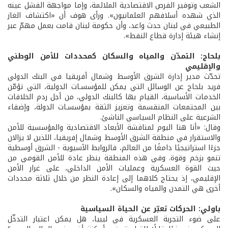
الشعب وتوفير الفرص الاقتصادية الملائمة، وإما مواجهة الفشل عينه
الذي شهده أسلافهم العلمانيون». ورأى هوف أن «اكتشاف الغاز
الطبيعي في لبنان حدث واعد، وأن حكومة لبنان قامت بعمل مهمّ عبر
إنشاء هيئة إدارة قطاع النفط».
بلحاج: التمدّن والمياه والسكان كمحددات للأمن الوطني
والإقليمي
تحدّث مدير إدارة الشرق الأوسط وشمال أفريقيا في البنك الدولي
فريد بلحاج عن الوسائل التي يمكن للمؤسسـات الدولية، التي تؤمّن
الخدمات الأساسية، القيام بها كالبنك الدولي، من أجل ردم الخلافات
بين المجتمعات المنقسمة وتعزيز الثقة بمؤسسـات الدولة، وإضفاء
الشرعية على النظام السياسي الناشئ.
وقال: «أنا هنا اليوم لمناقشة الأبعاد الاقتصادية والمؤسسية للأمن
والاستقرار في منطقة الشرق الأوسط وشمال إفريقيا، اللذين لا يزالان
جزءًا استراتيجيًا دامغًا من العالم، فالروابط الآسيوية - الشرق أوسطية
تنمو بزخم وقوة. وفي هذه المنطقة ينظر عادة للأمن القومي من
حيث القوة العسكرية وعمليات الأمن الداخلي، على غرار الأمن
الإقليمي، إذ يحتاج كلاهما إلى إعادة النظر من خلال ثلاثة محددات
أخرى هي التمدن والمياه والسكان».
باولي: الحركات تعبّر عن الحياة السياسية
على ضوء التجربة العسكرية في ليبيا، هل يمكن اعتبار التدخّل