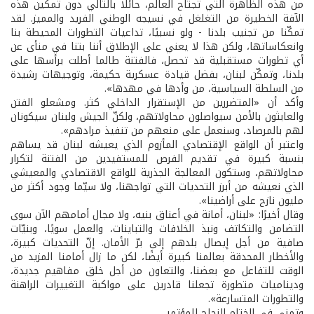
من هذه الظاهرة التي تجتاح العالم، حائلًا بالتالي دون تمكين هذه
الآفة الخطيرة من التغلغل في نسيجه الوطني الفريد والمميز. لقد
تمكّنا من تجنيب بلدنا - ولو نسبيًا، تداعيات التطورات المحيطة بنا
وانعكاساتها، ولكن هذا لا يعني على الإطلاق أننا بتنا في منأى عن
أي تطورات مستقبلية قد تحصل، فالفتنة طالما أطلت برأسها على
بلدنا، وتمكّن لبنان، بفضل قيادة عسكرية حكيمة، وتوجيهات رشيدة
من السلطة السياسية، من وأدها في مهدها».
وأكد أن «المتضررين من الإستقرار الداخلي كثر. ومشعلو الفتن
والعابثون بالأمن سيواصلون محاولاتهم، ولكنّ الجيش ولبنان سيكونان
لهم بالمرصاد، وسنعمل على منعهم من تنفيذ مرادهم».
واعتبر أن الواقع الإقتصادي المأزوم الذي يعيشه لبنان قد يساهم
بنسبة كبيرة في تقديم الفرص للمستفيدين من الفتنة لتكرار
محاولاتهم، وستكون المعالجة الجذرية للواقع الاقتصادي والمعيشي
الذي نعيشه من أبرز التحديات التي تواجهنا، ولا سيّما وجود أكثر من
مليون نازح على أراضينا».
وقال أخيرًا: «لبنان، أمانة في أعناق بنيه، ولا مجال أمامهم الآن سوى
التضامن والتكاتف ونبذ الخلافات والتباينات، والعمل سويًا، وبنيّات
صافية من أجل إيصال بلدهم إلى برّ الأمان. إنّ التحديات كبيرة،
والأخطار المحدقة بعالمنا كبيرة أيضًا، لكن ما زال أمامنا المزيد من
الوقت للتفاعل مع بعضنا، والتعاون من أجل خلق مفاهيم جديدة،
وديناميات متطورة تجعلنا قادرين على مواكبة التغييرات الراهنة
والتطورات المتسارعة».
وتمنى في الختام النجاح للمؤتمر.