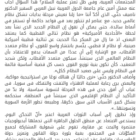
المجتمعات العربية، وفي ظل تعثّر عملية السلام؟ هذا السؤال أجاب
عنه ممثل أمين عام جامعة الدول العربية نبيل العربي السفير الدكتور
ناصيف حتّي، الذي أكدّ أننا «ما زلنا نعيش مرحلة بدايات تشكل نظام
عالمي جديد، مع عناصر لم تتبلور بعد في قواعد حاكمة أو تستقر في
أنماط سائدة، حتى يمكن أن نقول إن النظام الجديد الذي نشأ بعد
لحظة «الأحادية الأميركية» هو نظام ثنائي القطبية كما يعتقد
البعض، اذ ما زال من المبكر جدًًا الحديث عن ثنائية قطبية أميركية
صينية، أو نظام لا قطبي، يتّسم بانتشار واسع للقوى، أو نظام متعدد
الأقطاب، مع الإشارة إلى أن عددًا من السمات يدفع للاعتقاد بأن
النظام العالمي الذى سينشأ، سيكون متعدد الأقطاب، ولكن شديد
التعقيد، كأن تكون بنية توزيع القوى حسب كل قضية أساسية قائمة
فى النظام وليس على صعيد النظام ككل».
وأضاف الدكتور حتّي: «نرى حاليًا أن هنالك نوعًا من استراتيجية مواكبة،
والبعض يرى رعاية لعملية الاهتراء والتفتت والتفكك فى سوريا، فى
غياب أي أفق جدي فى هذه المرحلة لتسوية سياسية. ولا بدّ من
التأكيد أن النظام الإقليمي الذى سينشأ فى المنطقة، ستحكمه
بشكل كبير، الأسباب التى سبق ذكرها، وطبيعة تطور الأزمة السورية
وتسويتها...».
وإذ تطرق إلى أسباب الثورات العربية اعتبر «أنّ التحدّي اليوم،
يستدعي الابتعاد عن منطق الحلول الجاهزة التى تحملها أيديولوجيات
منتصرة والبحث عن مقاربة، تقوم على شمولية المشاركة لجميع
المكوّنات فى المجتمع، بغية بلورة دولة القانون وتعزيز دولة
المؤسـسات واقامة عقد اجتماعي جديد بين السلطة والمجتمع يشارك