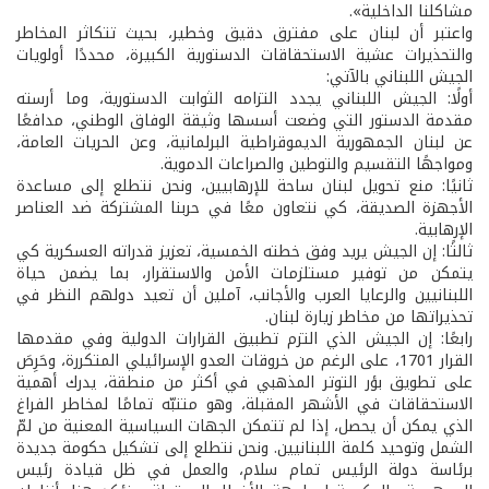
مشاكلنا الداخلية».
واعتبر أن لبنان على مفترق دقيق وخطير، بحيث تتكاثر المخاطر
والتحذيرات عشية الاستحقاقات الدستورية الكبيرة، محددًا أولويات
الجيش اللبناني بالآتي:
أولًا: الجيش اللبناني يجدد التزامه الثوابت الدستورية، وما أرسته
مقدمة الدستور التي وضعت أسسها وثيقة الوفاق الوطني، مدافعًا
عن لبنان الجمهورية الديموقراطية البرلمانية، وعن الحريات العامة،
ومواجهًا التقسيم والتوطين والصراعات الدموية.
ثانيًا: منع تحويل لبنان ساحة للإرهابيين، ونحن نتطلع إلى مساعدة
الأجهزة الصديقة، كي نتعاون معًا في حربنا المشتركة ضد العناصر
الإرهابية.
ثالثًا: إن الجيش يريد وفق خطته الخمسية، تعزيز قدراته العسكرية كي
يتمكن من توفير مستلزمات الأمن والاستقرار، بما يضمن حياة
اللبنانيين والرعايا العرب والأجانب، آملين أن تعيد دولهم النظر في
تحذيراتها من مخاطر زيارة لبنان.
رابعًا: إن الجيش الذي التزم تطبيق القرارات الدولية وفي مقدمها
القرار 1701، على الرغم من خروقات العدو الإسرائيلي المتكررة، وحَرِصَ
على تطويق بؤر التوتر المذهبي في أكثر من منطقة، يدرك أهمية
الاستحقاقات في الأشهر المقبلة، وهو متنبّه تمامًا لمخاطر الفراغ
الذي يمكن أن يحصل، إذا لم تتمكن الجهات السياسية المعنية من لمّ
الشمل وتوحيد كلمة اللبنانيين. ونحن نتطلع إلى تشكيل حكومة جديدة
برئاسة دولة الرئيس تمام سلام، والعمل في ظل قيادة رئيس