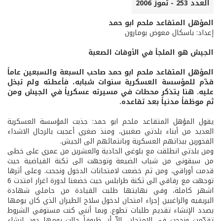
العدد 253 - تموز 2006
المؤهل المتقاعد ملحم ابو حمد
إعداد: باسكال معوض بومارون
الجيش هو الملجأ في الأوقات الصعبة
المؤهل المتقاعد ملحم ابو حمد صاحب السبعة والسبعين عاماً
قدّم للمؤسسة العسكرية سنوات شبابه، فأعطته ولم تبخل
عليه. هنا يتذكر محطات في مسيرته عسكرياً في الجيش ومن
ثم موظفاً مدنياً بعد تقاعده.
يقول المؤهل المتقاعد ملحم ابو حمد: جذبت المؤسسة العسكرية
العديد من أبناء بلدتي صغبين، ومنذ صغري أعجبت بالرجال الاشداء
الفخورين ببذاتهم العسكرية وبانتمائهم الى الجيش.
ومن بلدتي انطلقت مع بلوغي الحادية والعشرين من عمري على خطى
من سبقوني من شباب الضيعة وتوجهت الى ثكنة الفياضية حيث
قدمت أوراقي، ومن ثم خضعت لامتحانات الدخول ونجحت. وعلى أثرها
توجهت مع رفاقي الى ثكنة طرابلس حيث خضعنا لدورة اغرار امتدت 6
اشهر كاملة، وفي نهايتها طلبت القيادة من حاملي شهادة
البريفيه والراغبين إجراء امتحان لدخول سلاح الطيران الذي كان يومها
بصدد الإنشاء تقديم طلبات تطوع. وبما أنني كنت مستوفي الشروط
تقدّمت ونجحت في الامتحان، إلاّ أن ظروفاً حالت يومها دون إنشاء