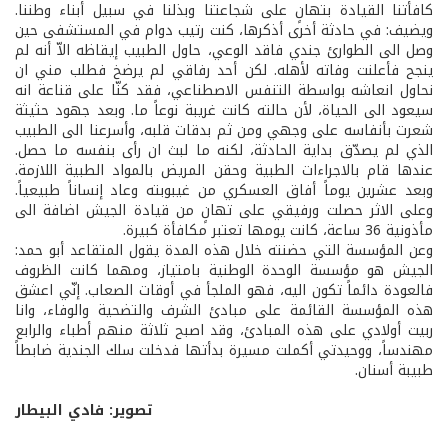
كافأتنا القيادة بتهانٍ على شجاعتنا وبذلنا في سبيل أبناء وطننا.
ويضيف: في حادثة أخرى أذكرها، كنت رتيب دوام في المستشفى حين
وصل الى الطوارئ جندي فاقد الوعي، حاول الطبيب إيقاظه الاّ أنه لم
ينجح فأعلنت وفاته لأهله. لكن أحد رفاقي لم يرضخ فطلب مني ان
نحاول انعاشه بواسطة التنفس الاصطناعي، فقد كنّا على قناعة انه
سيعود الى الحياة، لأن حالته كانت غريبة نوعاً ما. وبعد جهود حثيثة
شعرت بأنفاسه على وجهي ومن ثم بدقات قلبه، وأسرعنا الى الطبيب
الذي لم يصدّق بداية الحادثة، لكنه ما لبث ان رأى بنفسه ما حصل.
عندها قام بالاجراءات الطبية وحقن المريض بالمواد الطبية اللازمة.
وبعد عشرين يوماً أفاق العسكري من غيبوبته وعاد إنساناً طبيعياً.
وعلى الاثر حصلت ورفيقي على تهانٍ من قيادة الجيش اضافة الى
مأذونية 36 ساعة، كانت يومها تعتبر مكافأة كبيرة.
وعن المؤسسة التي حضنته خلال هذه المدة يقول المتقاعد أبو حمد:
الجيش هو مؤسسة الوحدة الوطنية بامتياز، ومهما كانت الظروف
فالعودة دائماً تكون اليه، فهو الملجأ في أوقات الصعاب. إنّي اعشق
هذه المؤسسة القائمة على مبادئ الشرف والتضحية والوفاء، وانا
ربيت أولادي على هذه المبادئ، وقد اصبح ثلاثة منهم أطباء والرابع
مهندساً، ووحيدتي أكملت مسيرة بدأتها فدخلت سلك الجندية ضابطاً
طبيبة أسنان.
تصوير: فادي البيطار