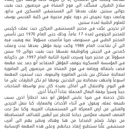
سلاح الطيران، فشكّلت الى فوج المشاة في مرجعيون حيث بقيت
حوالى سنتين، نقلت بعدها الى المستشفى العسكري في بدارو،
وتابعت دورة تمريض ثم دورة علوم مخبرية في كلية القديس يوسف
للعلوم الطبية لمدة سنتين.
اثر تخرجي عيّنت في مختبر المستشفى المركزي حيث عملت كرئيس
للمختبر الجرثومي لمدة 17 عاماً، وذلك حتى العام 1970 حين تأسس
المختبر الطبي في مستوصف صربا فأصبحت مسؤولاً عنه وبقيت فيه
الى أن تقاعدت العام 1986 وكنت برتبة مؤهل. بعدها عدت وعملت
كمدني في الجيش وبالوظيفة نفسها حيث بقيت حوالى 10 سنين
مسؤولاً عن مختبر صربا وسرحت للمرة الثانية العام 1997. من ذكرياته
في المؤسسة العسكرية يتوقف المؤهل المتقاعد أبو حمد عند مهمة
قضت بانتقاله ورفاقه في فوج المشاة من مرجعيون إلى العاقورة
لمعالجة مشاكل بين بلدتي العاقورة واليمونة، حيث استمرت المهمة
اسبوعاً وانتهت بمصالحة بين البلدتين. يومها لم تكن الطرقات على ما
هي اليوم، والانتقال الى أماكن بعيدة كان يتم بواسطة الشاحنات
حيناً وسيراً برفقة البغال المحملة عتاداً أحياناً أخرى.
خلال خدمته في صربا عايش المؤهل ابو حمد اخطاراً اخرى بسبب
طبيعة عمله، ويقول: في أثناء الأحداث والمعارك كنا ننقل الجرحى
والقتلى من أرض المعركة الى المستشفيات القريبة. وكنا نمرّ تحت
القصف العنيف معرّضين حياتنا للخطر غير آبهين للقذائف المتساقطة
من حولنا، نلملم الضحايا من هنا وهناك ونطير بهم الى أقرب
مستشفى علّنا نستطيع إنقاذ حياتهم. وعلى هذه المهمة الإنسانية