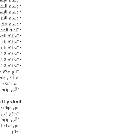
• وسام الإست
• وسام التق
• وسام الإست
• وسام الأرز
• وسام مكاف
• تنويه العم
• تهنئة العماد 
• تهنئة رئيس
• تهنئة نائب
• تهنئة قائد
• تهنئة قائد
• تهنئة قائد
- تابع عدّة 
- متأهل وله ث
- استشهد بتاريخ 4
- رُقّي لرتب
المقدم ال
- من مواليد 21/3/1967 في تحويطة النهر، قضاء بعبد
- تطوّع في الج
- رُقّي لرتبة ملازم إعتبارًا من 1/8/1995
- من عداد لوا
- حائز: