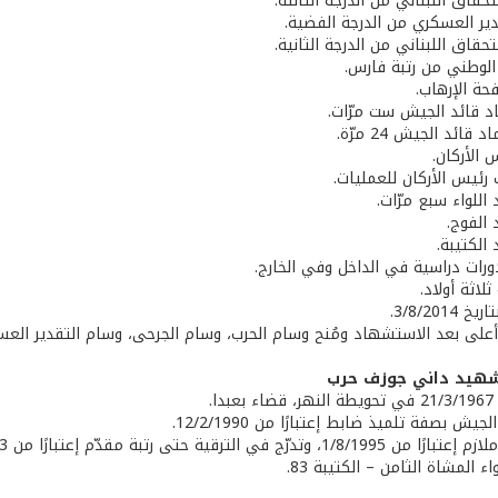
حقاق اللبناني من الدرجة الثالثة.
دير العسكري من الدرجة الفضية.
حقاق اللبناني من الدرجة الثانية.
 الوطني من رتبة فارس.
حة الإرهاب.
اد قائد الجيش ست مرّات.
قائد الجيش 24 مرّة.
 الأركان.
 رئيس الأركان للعمليات.
 اللواء سبع مرّات.
 الفوج.
 الكتيبة.
دورات دراسية في الداخل وفي الخارج.
لاثة أولاد.
3/8/201.
ة أعلى بعد الاستشهاد ومُنح وسام الحرب، وسام الجرحى، وسام التقدير العس
شهيد داني جوزف حرب
ا.
يش بصفة تلميذ ضابط إعتبارًا من 12/2/1990.
، وتدرّج في الترقية حتى رتبة مقدّم إعتبارًا من 1/1/2013.
ء المشاة الثامن – الكتيبة 83.