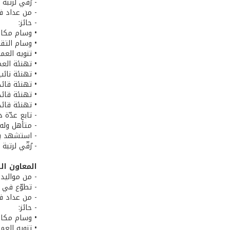
- رُقّي لرتبة ملازم إعتبارًا من 1/8/2006
- من عداد فو
- حائز:
• وسام مكاف
• وسام التق
• تنويه العم
• تهنئة العم
• تهنئة نائب
• تهنئة قائد 
• تهنئة قائد
• تهنئة قائد 
- تابع عدّة 
- متأهل وله 
- استشهد بتاريخ 4
- رُقّي لرتب
المعاون ا
- من مواليد 17/8/1984 في عيات، قضاء عكار، محافظة الشما
- تطوّع في الجيش
- من عداد فو
- حائز:
• وسام مكاف
• تنويه الع