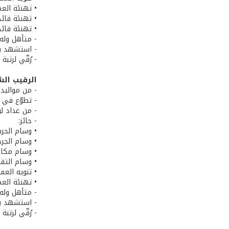
• تهنئة العم
• تهنئة قائ
• تهنئة قائد
- متأهل وله 
- استشهد بتاريخ 4
- رُقّي لرتب
الرقيب الش
- من مواليد 1/6/1984 في قصرنبا، قضاء بعلبك، محافظة البق
- تطوّع في الجيش
- من عداد لوا
- حائز:
• وسام الحرب
• وسام الجر
• وسام مكاف
• وسام التق
• تنويه العم
• تهنئة العم
- متأهل وله 
- استشهد بتاريخ 4
- رُقّي لرتب