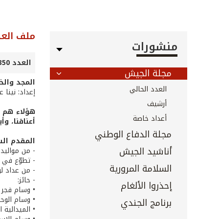
ملف العد
منشورات
العدد 350 - 351 - أيلول 2014
مجلة الجيش
المجد والخل
العدد الحالي
إعداد: نينا 
أرشيف
هؤلاء هم ا
أعداد خاصة
أعناقنا، وأ
مجلة الدفاع الوطني
المقدم الش
أناشيد الجيش
- من مواليد 28/10/1966 في بيروت
- تطوّع في الجيش بصفة تلميذ
السلامة المرورية
- من عداد لوا
- حائز:
إحذروا الألغام
• وسام فجر ا
• وسام الوحد
برنامج الجندي
• الميدالية ال