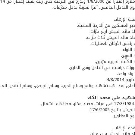
 وتدرّج في الترقية حتى رتبة نقيب إعتبارًا من 1/1/2014.
ج التدخل الخامس، آمرًا لسرية تدخل مدرّعات.
حة الإرهاب.
دير العسكري من الدرجة الفضية.
اد قائد الجيش أربع مرّات.
اد قائد الجيش ثلاث مرّات.
 رئيس الأركان للعمليات.
اللواء.
 الفوج.
الكلّية الحربية مرّتين.
دورات دراسية في الداخل وفي الخارج.
ولد واحد.
4/8/201.
ة أعلى بعد الاسـتشهاد ومُنح وسام الحرب، وسام الجرحى، وسام التقدير الع
لشهيد علي محمد الكك
ل.
 بتاريخ 17/6/2005.
ج المغاوير.
حة الإرهاب.
ماد قائد الجيش ست مرات.