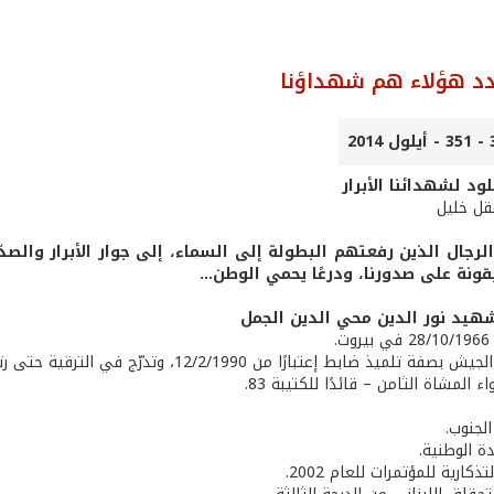
د هؤلاء هم شهداؤنا
ود لشهدائنا الأبرار
عقل خليل
لرجال الذين رفعتهم البطولة إلى السماء، إلى جوار الأبرار وال
يقونة على صدورنا، ودرعًا يحمي الوطن...
هيد نور الدين محي الدين الجمل
.
 ضابط إعتبارًا من 12/2/1990، وتدرّج في الترقية حتى رتبة مقدم إعتبارًا من 1/1/2012.
ء المشاة الثامن – قائدًا للكتيبة 83.
لجنوب.
ة الوطنية.
تذكارية للمؤتمرات للعام 2002.