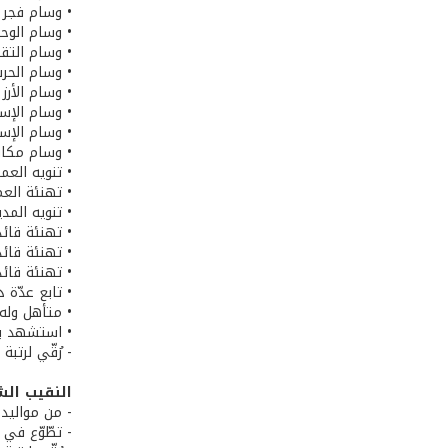
• وسام فجر ا
• وسام الوحد
• وسام التق
• وسام الحرب
• وسام الأرز
• وسام الإست
• وسام الإست
• وسام مكاف
• تنويه العم
• تهنئة الع
• تنويه المد
• تهنئة قائد
• تهنئة قائ
• تهنئة قائد 
• تابع عدّة 
• متأهل وله 
• استشهد بتاريخ 4
- رُقّي لرتب
النقيب الش
- من مواليد 14/10/1984 في بيروت
- تطّوّع في ال