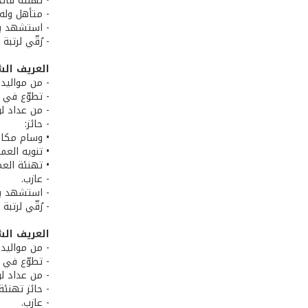
• تهنئة قائد 
- متأهل وله 
- استشهد بتاريخ 4
- رُقّي لرتب
العريف ال
- من مواليد 18/3/1986 في العين، قضاء بعلبك، محافظة البق
- تطوّع في الجيش 
- من عداد لوا
- حائز:
• وسام مكاف
• تنويه العم
• تهنئة العم
- عازب.
- استشهد بتاريخ 4
- رُقّي لرتب
العريف الش
- من مواليد 10/1/1984 في قب الياس، قضاء زحلة، محافظة البق
- تطوّع في الجيش 
- من عداد لوا
- حائز تهنئة
- عازب.