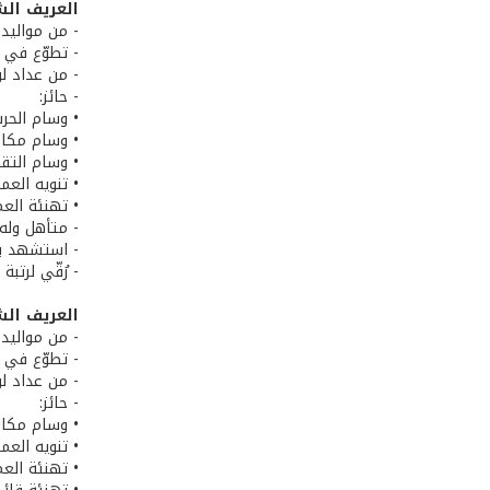
العريف ال
- من مواليد 12/1/1981 في مشتى حمّود، قضاء عكار، محافظة الشم
- تطوّع في الجيش
- من عداد لوا
- حائز:
• وسام الحرب
• وسام مكاف
• وسام التق
• تنويه العم
• تهنئة العم
- متأهل وله 
- استشهد بتاريخ 4
- رُقّي لرتب
العريف الش
- من مواليد 20/12/1987 في عين كفر زبد، قضاء زحلة، محافظة البق
- تطوّع في الجيش
- من عداد لوا
- حائز:
• وسام مكاف
• تنويه العم
• تهنئة العم