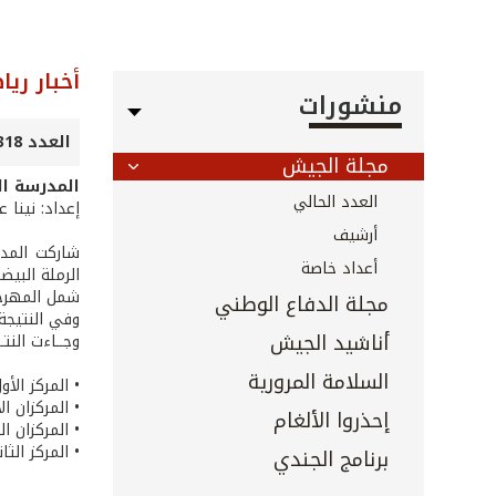
أخبار ريا
منشورات
العدد 318 - كانون الأول 2011
مجلة الجيش
المدرسة ال
العدد الحالي
إعداد: نينا 
أرشيف
شاركت المدر
أعداد خاصة
الرملة البيضاء في ب
شمل المهرجان
مجلة الدفاع الوطني
وفي النتيجة النهائي
أناشيد الجيش
وجــاءت النتـ
السلامة المرورية
• المركز الأ
• المركزان ا
إحذروا الألغام
• المركزان ا
• المركز الث
برنامج الجندي