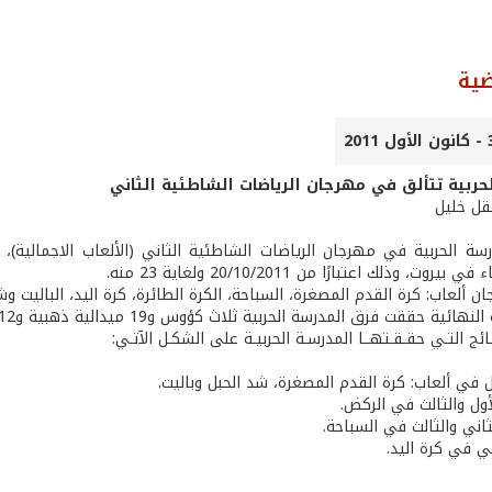
ضية
حربية تتألق في مهرجان الرياضات الشاطئية الثاني
عقل خليل
سة الحربية في مهرجان الرياضات الشاطئية الثاني (الألعاب الاجمالية)،
يروت، وذلك اعتبارًا من 20/10/2011 ولغاية 23 منه.
 ألعاب: كرة القدم المصغرة، السباحة، الكرة الطائرة، كرة اليد، الباليت وش
ة حققت فرق المدرسة الحربية ثلاث كؤوس و19 ميدالية ذهبية و12 فضية وثلاثًا برونزية.
ـائج التـي حقـقـتهــا المدرسـة الحربيـة على الشكـل الآتـي:
ول في ألعاب: كرة القدم المصغرة، شد الحبل وباليت.
لأول والثالث في الركض.
لثاني والثالث في السباحة.
اني في كرة اليد.