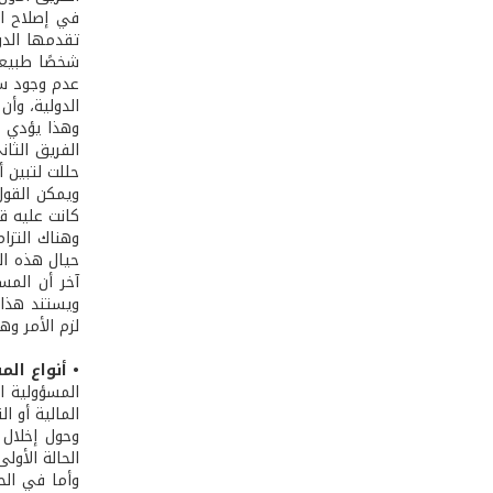
في إصلاح ال
تقدمها الدول
شخصًا طبيعي
عدم وجود سل
الدولية، وأن
وهذا يؤدي إ
الفريق الثا
حللت لتبين أ
ويمكن القول
كانت عليه قب
وهناك التزام
حيال هذه الن
آخر أن المسؤ
لزم الأمر و
• أنواع الم
المسؤولية ال
المالية أو ا
وحول إخلال 
الحالة الأول
وأما في الحا