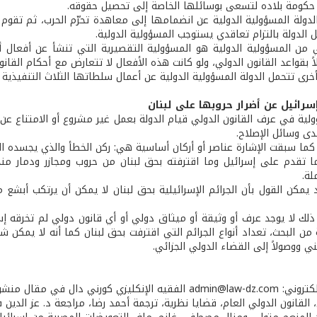
 حكومة بلاده لتسعى بوسائلها الخاصة إلى تحصيل حقوقه.
دولة المسؤولية الدولية عن انضمامها إلى معاهدة تحرّم الحرب، ثم تقوم ب
بل الدولة بالتزام تعاقدي يستوجب المسؤولية الدولية.
ني من المسؤولية الدولية هو المسؤولية التقصيرية التي تنشأ عن أفعال 
ً بقواعد القانون الدولي، ولو كانت هذه الأفعال لا تتعارض مع أحكام القانو
رى تتحمل الدولة المسؤولية الدولية عن أعمال سلطاتها الثلاث التنفيذية 
رائيل عن أضرار حروبها على لبنان
ية في عرف القانون الدولي قيام الدولة بعمل غير مشروع أو الامتناع عن عم
حدى وسائل الإصلاح.
ما سبقت الإشارة عناصر أو أركان أساسية هي: ركن الخطأ والذي يجسده العمل 
لة.
د يمكن القول بأن الجرائم الإسرائيلية بحق لبنان لا يمكن أن يرتكب أب
ذلك لا يوجد عرف أو وثيقة أو ميثاق دولي أو أي قانون دولي لم تخرقه إس
من البحث، تعداد أنواع الجرائم التي اقترفت بحق لبنان كما أنه لا يمكن شرح
ي ووصولاً إلى القضاء الدولي الجزائي.
ل منشور على الشبكة الجزائية بعنوان المسؤولية الدولية.
 القانون الدولي العام، قضايا نظرية، ترجمة أحمد رضا، مراجعة د. عز الدين فود