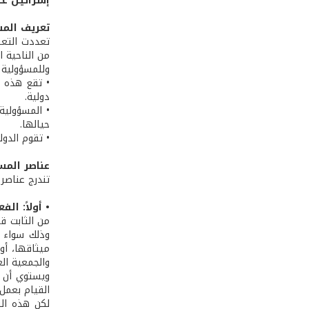
إسرائيـل عــ
تعريف المس
تعددت التعر
من الناحية ا
وللمسؤولية 
• تقع هذه ا
دولية.
• المسؤولية
حيالها.
• تقوم الدول
عناصر المس
تندرج عناصر 
• أولاً: ال
من الثابت قا
وذلك سواء ك
ميثاقها، أو
والجمعية الع
ويستوي أن يك
القيام بعمل 
لكن هذه النق