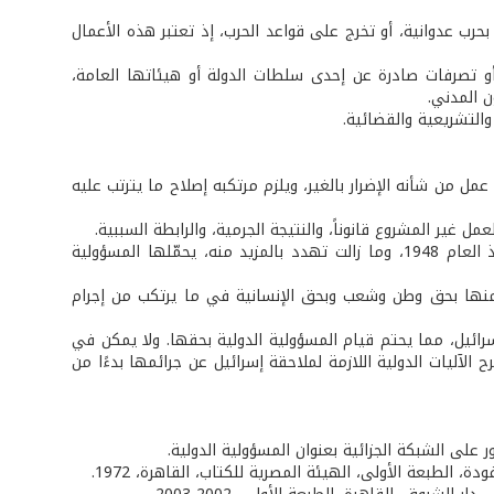
حرب عدوانية، أو تخرج على قواعد الحرب، إذ تعتبر هذه الأعمال
أو تصرفات صادرة عن إحدى سلطات الدولة أو هيئاتها العامة،
ن المدني.
والتشريعية والقضائية.
ل من شأنه الإضرار بالغير، ويلزم مرتكبه إصلاح ما يترتب عليه
غير المشروع قانوناً، والنتيجة الجرمية، والرابطة السببية.
إن تطبيق ما تقدم على إسرائيل وما اقترفته بحق لبنان من حروب ومجازر ودمار منذ العام 1948، وما زالت تهدد بالمزيد منه، يحمّلها المسؤولية
شع منها بحق وطن وشعب وبحق الإنسانية في ما يرتكب من إجرام
رائيل، مما يحتم قيام المسؤولية الدولية بحقها. ولا يمكن في
 الآليات الدولية اللازمة لملاحقة إسرائيل عن جرائمها بدءًا من
ة، الطبعة الأولى، الهيئة المصرية للكتاب، القاهرة، 1972.