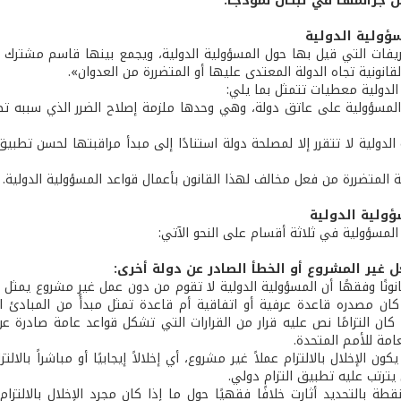
ن جرائمهـا في لبنـان نموذجـًا.
ؤولية الدولية
يفات التي قيل بها حول المسؤولية الدولية، ويجمع بينها قاسم مشترك 
لقانونية تجاه الدولة المعتدى عليها أو المتضررة من العدوان».
الدولية معطيات تتمثل بما يلي:
لمسؤولية على عاتق دولة، وهي وحدها ملزمة إصلاح الضرر الذي سببه تصر
 الدولية لا تتقرر إلا لمصلحة دولة استنادًا إلى مبدأ مراقبتها لحسن تط
ة المتضررة من فعل مخالف لهذا القانون بأعمال قواعد المسؤولية الدولية.
ؤولية الدولية
المسؤولية في ثلاثة أقسام على النحو الآتي:
فعل غير المشروع أو الخطأ الصادر عن دولة أخرى:
نونًا وفقهًا أن المسؤولية الدولية لا تقوم من دون عمل غير مشروع يمثل إ
ان مصدره قاعدة عرفية أو اتفاقية أم قاعدة تمثل مبدأً من المبادئ الع
 كان التزامًا نص عليه قرار من القرارات التي تشكل قواعد عامة صادرة 
امة للأمم المتحدة.
ون الإخلال بالالتزام عملاً غير مشروع، أي إخلالاً إيجابيًا أو مباشراً بالا
يترتب عليه تطبيق التزام دولي.
طة بالتحديد أثارت خلافًا فقهيًا حول ما إذا كان مجرد الإخلال بالالتزا