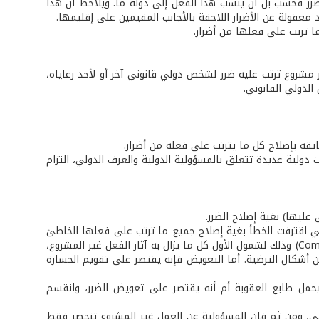
ضرر فحسب بل أن ينسب هذا الفعل إلى دولة ما. ويلاحظ أن هذا
د معقولة عن الأضرار اللاحقة بالأجانب المقيمين على إقليمها.
ما ترتب على فعلها من أضرار.
 مشروع ترتب عليه ضرر لشخص دولي قانوني آخر أو لأحد رعاياه،
لدولي القانوني.
اتقه بإصلاح كل ما يترتب على فعله من أضرار.
 دولية عديدة تتعلق بالمسؤولية الدولية والعرف الدولي، التزام
عليها) بغية إصلاح الضرر.
لتي اقترفت الخطأ بغية إصلاح جميع ما ترتب على فعلها الخاطئ
من أضرار. ومصطلح إصلاح الضرر (Réparation) أفضل من مصطلح التعويض (Compensation) وذلك لشمول الأول كل ما يزال به آثار الفعل غير المشروع،
من أشكال الترضية. أما التعويض فإنه يقتصر على تقويم الخسارة
 يحمل طابع العقوبة أم أنه يقتصر على تعويض الضرر، وانقسم
لمدني، ومن ثم فإن المسؤولية عن العمل غير المشروع تنحصر فقط