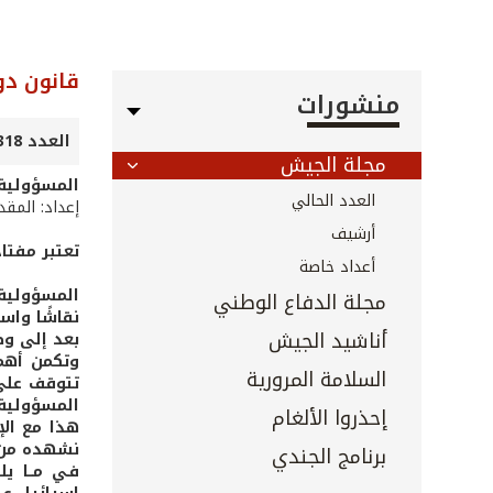
قانون د
منشورات
العدد 318 - كانون الأول 2011
مجلة الجيش
المسؤولية 
العدد الحالي
إعداد: المق
أرشيف
تعتبر مفتاح
أعداد خاصة
المسؤولية 
مجلة الدفاع الوطني
أناشيد الجيش
بعد إلى وض
وتكمن أهمي
السلامة المرورية
تتوقف على 
المسؤولية م
إحذروا الألغام
هذا مع الإ
نشهده من 
برنامج الجندي
فـي مــا يل