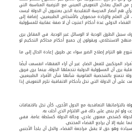
غ من المال يعادل التعويض العيني مع الترضية المناسبة التي
رأي هم أنصار المدرسة التقليدية الذين يعتبرون أن الدولة ليست
ن العلم والإرادة محصوران بالأشخاص الطبيعيين، إضافة إلى
قضاء الدولي عدة أحكام اعتبرت أن لا صفة عقابية للمسؤولية
سبيل الطرق الودية لا الوسائل غير الودية. في المقابل يرى
ى منهج الاستخلاص، ويقولون إن جميع أحكام محاكم التحكيم لو
شروع هو التزام إصلاح الضرر سواء عن طريق إعادة الحال إلى ما
راد المرتكبين للفعل الضار، غير أن آراء الفقهاء انقسمت أيضًا
لية يرى أن المسؤولية الدولية تتحملها الدولة، بينما يرى فريق
دولة تتمتع بالشخصية القانونية شأنها شأن الأفراد الطبيعيين.
إلى المادة الثالثة من اتفاقية لاهاي الرابعة للعام 1907 والتي نصت على أن الدولة التي تخل بأحكام الاتفاقية تلزم التعويض إذا
ة بالتزاماتها التعاقدية مع الدول الأخرى، كأن تخل بالاتفاقات
تجت ولو لم ينص على ذلك في الالتزام الذي أخلت به.
لة الدولة كشخص معنوي عادي، وحالة الدولة كسلطة عامة. ففي
فما عليه إلا أن يراجع القضاء المختص.
السيادة وهو حق لا يقبل مراجعة القضاء. والحل أن يلجأ الأجنبي