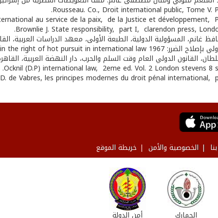
 المنعم متولي ومنال مصطفى غانم. ملف التعويضات المصرية من إسرائيل، دار الشر
فظ غانم، المسؤولية الدولية، الطبعة الأولى، معهد الدراسات العربية، القاهرة، 
Poulantzas N. legal consequences of state responsibility in the right of hot pursuit .
ان، القانون الدولي العام وقت السلم والحرب، دار النهضة العربية، القاهرة، ال
نا
الخصوصية والأمن
خريطة الموقع
الجمارك
أمن الدولة