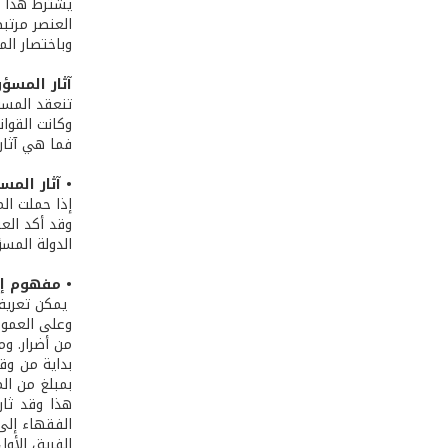
يشترط هذا ا
العنصر مرتبط
وباختصار الم
آثار المسؤو
تنعقد المسؤ
وكانت القوا
فما هي آثار
• آثار المس
إذا حملت الم
وقد أكد العر
الدولة المسؤ
• مفهوم إص
يمكن تعريف إ
وعلى العموم
بداية من وقو
بمبلغ من الم
هذا وقد ثار
الفقهاء إلى
الفريق الأو