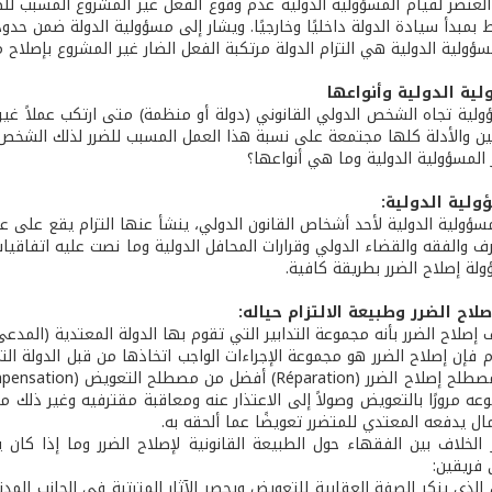
لعنصر لقيام المسؤولية الدولية عدم وقوع الفعل غير المشروع المسبب لل
 بمبدأ سيادة الدولة داخليًا وخارجيًا. ويشار إلى مسؤولية الدولة ضمن حدو
سؤولية الدولية هي التزام الدولة مرتكبة الفعل الضار غير المشروع بإصلاح 
لية الدولية وأنواعها
ولية تجاه الشخص الدولي القانوني (دولة أو منظمة) متى ارتكب عملاً غير
نين والأدلة كلها مجتمعة على نسبة هذا العمل المسبب للضرر لذلك الشخص ا
 المسؤولية الدولية وما هي أنواعها؟
ؤولية الدولية:
سؤولية الدولية لأحد أشخاص القانون الدولي، ينشأ عنها التزام يقع على ع
ف والفقه والقضاء الدولي وقرارات المحافل الدولية وما نصت عليه اتفاقيات
ولة إصلاح الضرر بطريقة كافية.
لاح الضرر وطبيعة الالتزام حياله:
صلاح الضرر بأنه مجموعة التدابير التي تقوم بها الدولة المعتدية (المدعى 
 فإن إصلاح الضرر هو مجموعة الإجراءات الواجب اتخاذها من قبل الدولة ا
عه مرورًا بالتعويض وصولاً إلى الاعتذار عنه ومعاقبة مقترفيه وغير ذلك 
ال يدفعه المعتدي للمتضرر تعويضًا عما ألحقه به.
 الخلاف بين الفقهاء حول الطبيعة القانونية لإصلاح الضرر وما إذا كان
 فريقين:
ل الذي ينكر الصفة العقابية للتعويض ويحصر الآثار المترتبة في الجانب ا