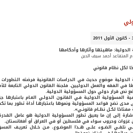
ولي
الدولية: ماهيتها وآثارها وأحكامها
دم المتقاعد أحمد سيف الدين
ًا لكل نظام قانوني
الدولية موضوع حديث في الدراسات القانونية فرضته التطورات ا
ع نص قرار دولي حول المسؤولية الدولية.
ة المسؤولية الدوليـة فـي القانـون الدولـي العـام باعتبارها جز
مدى نضج قواعد المسؤولية ونموها باعتبارهـا أداة تطور بما تك
فتاحًا لكــل نظــام قانونــي».
شارة إلى إن ما يعيق تطور المسؤولية الدولية هو عامل القدرة
غزوات وحروب سواء في فلسطين أو في العراق أو أفغانستان.
ــي نلقــي الضــوء علــى هــذا الموضــوع، مــن خــلال تعريـف الم