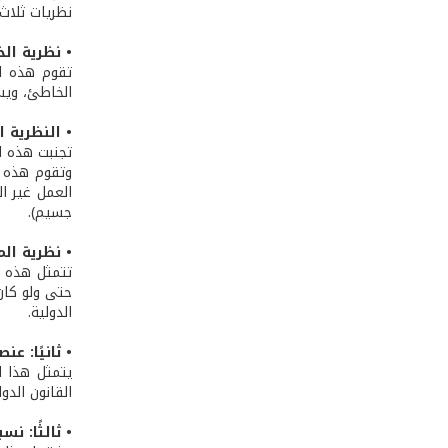
نظريات ثلاث
• نظرية الخ
تقوم هذه ال
الخاطئ، ويست
• النظرية 
تجنبت هذه ا
وتقوم هذه ا
العمل غير ال
جسيم).
• نظرية الم
تتمثل هذه ا
حتى ولو كان 
الدولية.
• ثانيًا: عن
يتمثل هذا ا
القانون الد
• ثالثًا: 