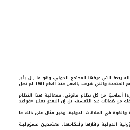
لسريعة التي عرفها المجتمع الدولي، وهو ما زال يثير
نقاشًا واسعًا في الفقه والعمل الدوليين. فلجنة القانون الدولي التابعة للأمم المتحدة والتي شرعت بالعمل منذ العام 1961 لم تصل
ءًا أساسيًا من كل نظـام قانوني، ففعاليـة هذا النظـام
فله من ضمانات ضد التعسف، بل إن البعض يعتبر «قواعد
 والقوة في العلاقات الدولية، وخير مثال على ذلك ما
سؤولية الدوليـة وآثارها وأحكامهـا، معتمديــن مسؤوليــة