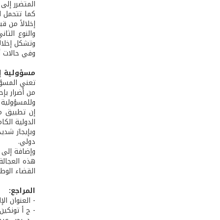
المتضرر إلى
كما تتحمل ال
إخلالاً من ق
والنوع الثا
وتشكل إخلالا
وفي حالات أخ
مسؤولية إس
تعني المسؤول
من أَضرار بإ
وللمسؤولية ك
الدولية الكام
وبإيجاز شدي
دولي.
وإضافة إلى 
هذه العجالة 
القضاء الوطن
المراجع:
- العنوان الإلكتروني: admin@law-dz.com الفقيه الإنكليزي كورني دال في مقا
- ج أ تونكين،