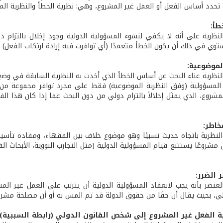
 تحدد أساس الفعل أو العمل غير المشروع، وهي: نظرية الخطأ والنظرية الم
طأ:
نظرية على أنه لا يكفي لنشوء المسؤولية الدولية وجود إخلال بالتزام د
وي في ذلك أن يكون الخطأ متعمدًا (أي توافرت فيه إرادة ارتكاب الفعل) أ
الموضوعية:
لنظرية عناء البحث عن أساس الخطأ الذي أخذت به النظرية السابقة في وضع
لمسؤولية (وفق النظرية الموضوعية) فقط على مجرد توافر مجموعة من العن
مشروع، الذي يمثل إخلالاً بالتزام دولي من دون البحث عما إذا كان هذا ال
خاطر:
لنظرية باتجاه حديث نسبيًا وهو موضوع خلاف بين الفقهاء، ومفاده تأس
مشروعًا يستتبع قيام المسؤولية الدولية (مثل التجارب النووية، الأبحاث ال
صر الضرر:
لعنصر بأنه يجب لانعقاد المسؤولية الدولية أن يترتب على العمل غير الم
ولي، بحيث يقال أن حقًا من حقوق الدولة قد تم المس به أو أن مصلحة مشر
نسبة الفعل غير المشروع إلى شخص القانون الدولي (رابطة السببية):