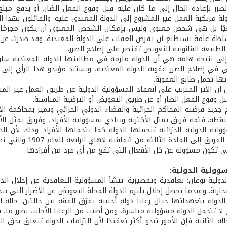
ضرر بإعادة الحال إلى ما كان عليه قبل وقوع الفعل الضار، أو بدفع مبل
ة مرتكبة العمل غير المشروع إلى الدولة المعتدى عليه. والقائلون بهذا ال
ًا بل هي شخص معنوي وليس بإمكان الشخص المعنوي أن يكون مجرمًا، لأ
طة عامة تستطيع أن تفرض العقاب على الدولة المعتدية. وقد صدرت عن ال
 الطبيعة القانونية للتعويض تقتصر على إصلاح الضرر.
لى نتيجة هامة هي أن الدولة ملزمة في مطالبتها للدولة المعتدية سلوك 
ني في إصلاح الضرر عقوبة للدولة المعتدية، ويستند مؤيدو هذا الرأي إل
نها تحمل طابع العقوبة.
 ان الأثر المترتب على انعقاد المسؤولية الدولية عن طريق العمل غير الم
ل وقوع الفعل الضار أو عن طريق التعويض أو الترضية المناسبة.
 جديد فرضته المحاكم الجزائية والقضاء الدولي الجزائي وتميز بمحاكمة الأف
قطة. فثمة فريق يمثل الأكثرية وينادي بمسؤولية الأفراد، وفريق يمثل الأق
ولية الدولية الجزائية تتحملها الدولة كما يتحملها الأفراد وذلك لأن ال
ويستند هذا الفريق 
هي تكون مسؤولة عن كل الأفعال التي تقع من أي فرد من أفرادها.
سؤولية الدولية:
دولية نوعان: تعاقدية وتقصيرية. تنشأ المسؤولية التعاقدية عن إخلال الدول
لتجارية. وعندما يحصل إخلال تلتزم الدولة المخلة التعويض عن الأضرار التي ن
الدولة بتعهداتها حيال رعايا دولة أجنبية يفرّق الفقه بين حالتين: حا
ى لا تتحمل الدولة مسؤولية مباشرة، ومن أصيب من الرعايا الأجانب بضرر ما، 
لة الثانية فإن الأمور تبدو أكثر تعقيدًا لأن التزامات الدولة تتعلق بحق 