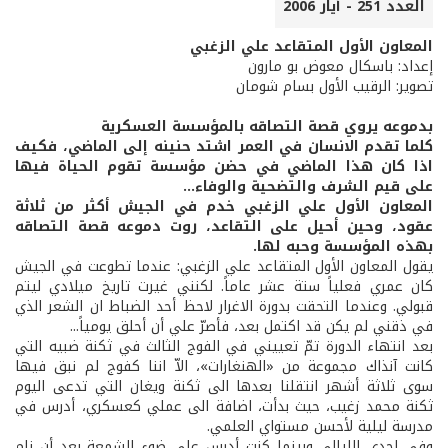
العدد 251 - أيار 2006
المعاون الأول المتقاعد علي الزغبي
إعداد: باسكال معوض بو مارون
تصوير: الرقيب الأول بسام شومان
بدموعه يروي قصة التصاقه بالمؤسسة العسكرية
كلما تقدم الانسان في العمر اشتد حنينه إلى الماضي، فكيف
اذا كان هذا الماضي في حضن مؤسسة تقوم الحياة فيها
على قيم الشرف والتضحية والوفاء...
المعاون الأول علي الزغبي خدم في الجيش أكثر من ثلاثة
عقود، وحين أحيل على التقاعد، روت دموعه قصة التصاقه
بهذه المؤسسة وحبه لها.
يقول المعاون الأول المتقاعد علي الزغبي: عندما تطوعت في الجيش
كان عمري فعلياً ستة عشر عاماً. لكنني غيرت تاريخ ميلادي ليتم
قبولي. وعندما التحقت بدورة الاغرار لاحظ أحد الضباط ان الشعر الذي
في ذقني لم يكن قد اكتمل بعد، فأصرّ علي أن أحلق يومياً...
بعد انتهاء الدورة تمّ تعييني في الفوج الثالث في ثكنة ضبيه التي
كانت آنذاك مجموعة من «الهنغارات»، الاّ اننا كفوج لم نبق فيها
سوى ثلاثة أشهر انتقلنا بعدها الى ثكنة ويغان التي تدعى اليوم
ثكنة محمد زغيب، حيث بدأت، اضافة الى عملي كعسكري، أدرس في
مدرسة ليلية لأحسن مستواي العلمي.
وفي احدى الليالي وبينما كنت أدرس على ضوء الشمعة بعد أن نام