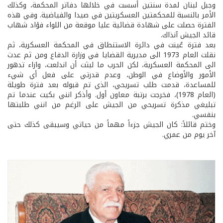
وجبل لبنان لمدة سنتين أسست في خلالها دفاتر المحكمة، وكذلك
الأمر بالنسبة للمحكمتين العسكريتين في صيدا والفياضية. وفي هذه
الفترة حصلت على شهادة قضائية عليا موقعة من اللواء فؤاد شهاب
قائد الجيش آنذاك.
بعد فترة عُينت في دائرة الاستنطاق في المحكمة العسكرية، ثم
نقلت العام 1973 الى مديرية القضايا في وزارة الدفاع ومن ثم عدت
الى المحكمة العسكرية، لكن الحرب ما لبثت أن اندلعت، وازاء تدهور
الأمور والأوضاع في الوطن، وعدم قدرتي على فعل أي شيء
للمساعدة، قدمت طلب تسريحي، الذي تم قبوله بعد فترة طويلة
(العام 1978)، فخرجت برتبة معاون أول. وأذكر انني بكيت عندما تم
تبليغي مذكرة تسريحي من الجيش على الرغم من انني طلبتها
بنفسي.
وختم قائلاً: كان الجيش جزءاً مهماً من حياتي وسيبقى كذلك حتى
آخر يوم من عمري.