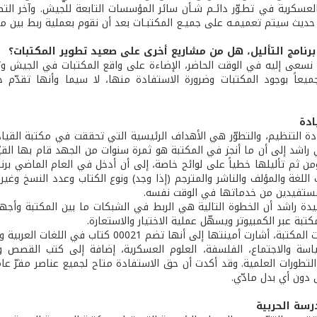
العسكرية في تطـوّر دائـم شـأن سائر المؤسسات التابعة للجيش. وآخر الت
ل حديث سيتم تعميمـه على جميـع المكتبـات بعد أن نقوم بعملية ربط بين م
برنامج التأليل، هل من مشاريع أخرى على صعيد تطوير المكتبات؟
ا نسعى إليه في الوقت الحاضر، الإضاءة على واقع المكتبات في الجيش وتف
يعاً بوجود المكتبات وضرورة الاستفادة منها، لا سيما وأنها تقدّم 
ادة
دة التنظيم، والتطوّر هي الأهداف الرئيسية التي تحققت في مكتبة القيادة
 راشد إلى أن ما أنجز في المكتبة هو ثمرة سنوات من الجهد قام بها الق
ن ثم تأليلها خطياً على لوائح خاصة، إلى أن أدخل في العام الماضي برن
اللغة والمؤلف والناشر والمترجم (إذا وجد) ونوع الكتاب وعدد النسخ وغي
مستفيدين من خدماتها في الوقت نفسه.
دة راشد أن الخطوة التالية هي الربط في الشبكات ما بين المكتبة وأجه
تبة عبر الكمبيوتر ويسهّل عملية الاختيار والاستعارة.
وعن محتويات المكتبة، أشارت أمينتها إلى أن
سياسة والاجتماع، الفلسفة، العلوم العسكرية، إضافة إلى كتب القصص وا
 التطورات العلمية. وقد أكدت أن حق الاستفادة متاح لجميع عناصر مقرّ ع
 دون أي بدل مادّي.
رسة الحربية