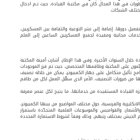
طورات في هذا المجال كان في مكتبـة القيادة، حيث تـم ادخال
ختلـف الشبكات.
عيل دورها، إضافة إلى نشر التوعية والثقافة بين العسكريين،
خدمات مجانية ومفيدة لجميع العسكريين الساعين إلى العلم
 خلال السنوات الأخيرة. وفي هذا الإطار، أشارت أمينة المكتبة
يّمون على المكتبة وطاقمها المتخصص، حيث تم فرز الموجودات
امج تأليل متكامل على جهاز الكمبيوتر، يمكن من خلاله تصنيف
رها من ضرورات التصنيف، الأمر الذي سهّل العمل لكل من طاقم
زة القيادة المستفيدة من خدماتها، ما يتيح لكل عنصر معرفة
ها تضم 00021 كتاب في اللغات العربية والانكليزية والفرنسية، حول مختلف المواضيع من بينها الكمبيوتر،
لأشعار، والقواميس والموسوعات العلمية المتجدّدة باستمرار
ام الجيش بمختلف رتبهم، وذلك وفقاً لشروط الاستعارة المحددة