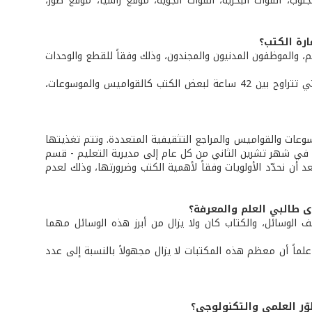
نوب، القوات البحرية، القوات الجوية، موقع راشيا، موقع صور،
رة الكتب؟
والموظفون المدنيون والمجندون، وذلك وفقاً للقطع والوحدات
وتتم الاستعارة بناءً على بطاقة يعدّها أمين المكتبة ويحدّد خلالها مدة الاستعارة التي تتراوح بين 42 ساعة لبعض الكتب كالقواميس والموسوعات،
وسوعات والقواميس والمراجع التثقيفية المتعددة. وتتم تغذيتها
) في شهر تشرين الثاني من كل عام إلى مديرية التعليم - قسم
بعد أن نحدّد الأولويات وفقاً لأهمية الكتب وضرورتها، وذلك لعدم
ى طالبي العلم والمعرفة؟
الوسائل، والكتاب كان ولا يزال من أبرز هذه الوسائل مهما
لماً أن معظم هذه المكتبات لا يزال مجهولاً بالنسبة إلى عدد
ّر العلمي والتكنولوجي؟