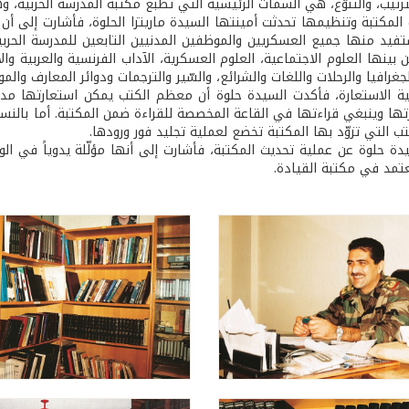
ترتيب، والتنوّع، هي السمات الرئيسية التي تطبع مكتبة المدرسة الحربية، وهي
ستفيد منها جميع العسكريين والموظفين المدنيين التابعين للمدرسة الحرب
 بينها العلوم الاجتماعية، العلوم العسكرية، الآداب الفرنسية والعربية وال
جغرافيا والرحلات واللغات والشرائع، والسّير والترجمات ودوائر المعارف والم
تها وينبغي قراءتها في القاعة المخصصة للقراءة ضمن المكتبة. أما بالنسب
ب التي تزوّد بها المكتبة تخضع لعملية تجليد فور ورودها.
دة حلوة عن عملية تحديث المكتبة، فأشارت إلى أنها مؤلّلة يدوياً في ال
عتمد في مكتبة القيادة.