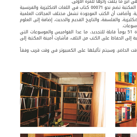
 أبرز ما يلفت زائرها للمرة الأولى.
عن محتويات المكتبة وتنظيمها تحدثت أمينتها السيدة ماريتزا الحلوة، فأشارت إلى أن المكتبة تضم نحو 00071 كتاب في اللغات الانكليزية والفرنسية
ية. وأضافت أن الكتب الموجودة تشمل مختلف المجالات العلمية
انكليزية، والفلسفة، والتاريخ القديم والحديث، إضافة إلى العلوم
وسوعات.
أما عن كيفية الاستعارة، فأكدت السيدة حلوة أن معظم الكتب يمكن استعارتها مدة 51 يوماً قابلة للتجديد، ما عدا القواميس والموسوعات التي
ة إلى الحفاظ على الكتب من التلف، فأشارت أمينة المكتبة إلى
وقت الحاضر، وسيتم تأليلها على الكمبيوتر في وقت قريب وفقاً