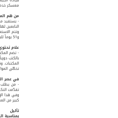
قيادة الجيش
معسكر خدمة 
من هم المس
- يستفيد من
التابعين لها.
و51 يوماً للبعض الآخر مع امكانية التجديد.
علام تحتوي
- تضم المكت
بالكتب دوري
المكتبات. ون
تخطّي المواز
في عصر الك
- من يطلب ا
تقدّمت التكن
وفي هذا الإ
كبير من الع
تأليل
بمناسبة ال