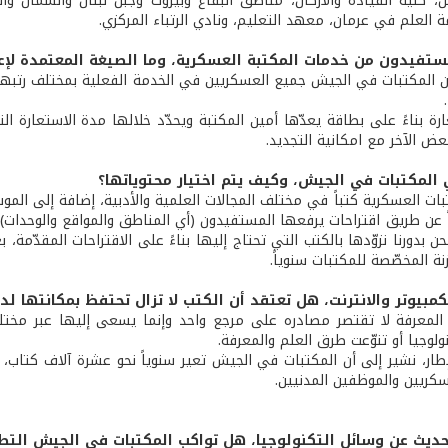
، كلية القيادة والأركان، مناطق البقاع وبيروت وجبل لبنان والشمال والج
العلم في عرمان، معهد التعليم، ونادي الرتباء المركزي.
تفيدون من خدمات المكتبة العسكرية، وما الصيغة المعتمدة لإعا
 المكتبات في الجيش جميع العسكريين في الخدمة الفعلية بمختلف رتبهم، 
 المكتبات في الجيش، وكيف يتم اختيار محتوياتها؟
بات العسكرية كتباً في مختلف المجالات العلمية والأدبية، إضافة إلى الم
اً عن طريق اقتراحات يرفعها المستفيدون (أي المناطق والمواقع والوحدات
حن بدورنا نزوّدها بالكتب التي تحتاج إليها بناءً على الاقتراحات المقدّمة، 
نة المخصّصة للمكتبات سنوياً.
مبيوتر والانترنت، هل تعتقد أن الكتب لا تزال تحتفظ بمكانتها لد
لمعرفة لا تقتصر مصادره على مرجع واحد وإنما يسعى إليها عبر مختلف 
ولوجيا أو تنوّعت طرق العلم والمعرفة.
طار، نشير إلى أن المكتبات في الجيش تعير سنوياً نحو عشرة آلاف كتاب، ع
سكريين والموظفين المدنيين.
حديث عن وسائل التكنولوجيا، هل تواكب المكتبات في الجيش التطو