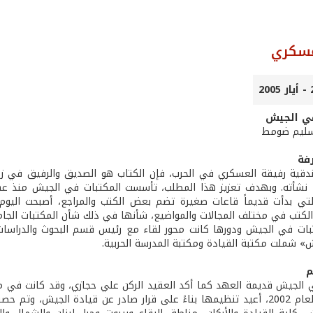
عسكري
في الجيش
 سليم ضومط
فة
بندقية رفيقة العسكري في الحرب، فإن الكتاب هو الصديق والرفيق في 
ذ نشأته. وبهدف تعزيز هذا المطلب، تأسست المكتبات في الجيش منذ عه
لتي بدأت قديماً قاعات صغيرة تضم بعض الكتب والمراجع، أصبحت اليوم
الكتب في مختلف المجالات والمواضيع، شأنها في ذلك شأن المكتبات الجامع
بات في الجيش ودورها كانت محور لقاء مع رئيس قسم البحوث والدراسات
» شملت مكتبة القيادة ومكتبة المدرسة الحربية.
م
 الجيش قديمة العهد كما أكد العقيد الركن علي حجازي، وقد كانت في 
إلا أنه في العام 2002، أعيد تنظيمها بناءً على قرار صادر عن قيادة ال