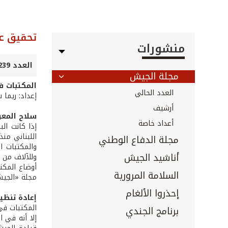
تحقيق 
منشورات
العدد 239 - أيار 2005
مجلة الجيش
المكتبات 
العدد الحالي
إعداد: ريما
أرشيف
سلاح المعر
أعداد خاصة
إذا كانت ال
اللبناني من
مجلة الدفاع الوطني
والمكتبات ا
أناشيد الجيش
وللآلاف من 
أوضاع المكت
السلامة المرورية
مجلة «الجيش
إحذروا الألغام
إعادة تنظي
المكتبات في
برنامج الجندي