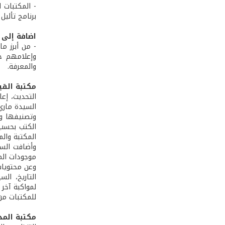
- المكتبات 
برنامج تألي
اضافة إلى 
- من أبرز م
وإعلامهم جم
والمعرفة.
مكتبة القي
التحديث، إعا
السيدة ماري
وتصنيفها وم
الكتب بحسب 
المكتبة وال
وأضافت السي
موجودات المك
التاريخ، ال
لمواكبة آخر
للمكتبات من
مكتبة المد