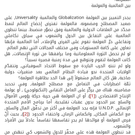
بين العالمية والعولمة
يجدر التمييز بين العولمة Globalization والعالمية Universality, على
صعيد المصطلح ومضمونه. فالعولمة تفترض إخضاع العالم لنمط
محدّد من العلاقات الدولية والعالمية وفق تصوّر منضبط. بينما تنطوي
العالمية على التفاعل بين الدول والشعوب في سياق تكاملي
وتفاعلي حرّ. العولمة تقوم على الفرض والإملاء, أما العالمية فإنها
تعاون على كافة المستويات وفي مختلف المجالات التي تهم العالم.
لو لم تحصل الثورة المعلوماتية وما يرافقها من ثورة الإتصالات, هل
كانت العولمة لتقوم وتتوسّع في مدة زمنية قصيرة نسبياً؟
ولو لم تنتهِ الحرب الباردة مع سقوط الاتحاد السوفياتي, وتتقدّم
الولايات المتحدة نحو قيادة النظام العالمي بعد متغيرات دولية
صاخبة, هل كان العالم مشغولاً إلى هذا الحد بظاهرة العولمة؟
ثمّة اضطرابات في التعامل مع مصطلح العولمة, وفي تحديد
مضامينه. هناك من يركّز على العامل التقاني (التكنولوجي) , أو عولمة
الإنتاج الاقتصادي (
[1]
). أو ان العولمة هي حرية حركة رؤوس الأموال
والسلع عبر الحدود بدون عقبات تقليدية. أما برنامج الأمم المتحدة
الإنمائي .U.N.D.P قإنه يجد العولمة في أكثر من تدفّق المال والسلع,
مع انكماش المكان, وانكماش الزمان, واختفاء الحدود (
[2]
), بحيث أنّ
فرص العولمة أو فوائدها لم يجرِ تقاسمها تقاسماً عادلاً بين الأفراد
والشعوب.
قد تنطوي العولمة هذه على محفّز للدول والشعوب كي تنهض من