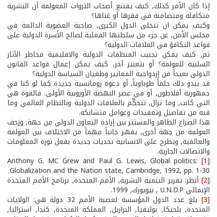
إذا كان الأمر كذلك, كيف يقتنع أصحاب الثروات المعولمة أن البشرية
متكافلة ومتضامنة في فقرها أو غناها؟
وكيف يمكن ان تتخلى الدول الكبرى, صاحبة العضوية الدائمة في
مجلس الأمن, عن جزء من سلطتها الفعلية لصالح الأسرة الدولية على
قواعد التكافؤ في العلاقات الدولية؟
ثم, كيف يمكن تجنيب المنظمات الدولية والاقليمية مخاطر الآثار
السلبية للعولمة؟ أو بتعبير آخر, كيف يمكن إعمال قواعد القانون
الدولي بعيداً من إزدواجية المعايير وطغيان السياسة الدولية؟
قد يبدو ذلك حلماً طوباوياً, أو دعوة رومانسية جديدة كما لو كنا في
جمهورية أفلاطون, أو في عصر النهضة الأوروبية الأولى. فالقوة هي
التي كانت, وما تزال, تتحكّم بالعلاقات الدولية وبالنظام العالمي وما
فيه من تفاصيل وتعقيدات وعوامل متشابكة.
هذا الصراع الظاهر والمستتر بين إرادة التعاون الدولي من جهة, وزحف
العولمة من جهة أخرى, يفسّر جانباً مهماً من الاختلاف بين العولمة
والعالمية, ويطرح على الانسانية تحديات جديدة بفعل ثورة المعلومات
والاتصالات الجارية.
Anthony G. MC Grew and Paul G. Lewis, Global politics:
[1]
Globalization and the Nation state, Cambridge, 1992, pp. 1-30.
[2]
أنظر: تقرير التنمية البشرية, الأمم المتحدة, برنامج الأمم المتحدة
الإنمائي U.N.D.P , نيويورك, 1999.
[3]
بلغ عدد الدول المؤسسة لعصبة الأمم 32 دولة هي: الولايات
المتحدة, بلجيكا, بوليفيا, البرازيل, المملكة المتحدة, كندا, استراليا,