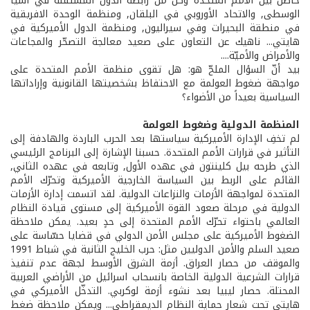
حاصل بين الأمم المتحدة وكل من رابطة الدول المستقلة في آسيا
الوسطى, والاتحاد الأوروبي في البلقان, ومنظمة الوحدة الافريقية
في منطقة البحيرات وفي سيراليون, ومنظمة الدول الأميركية في
هايتي... ناهيك عن التعاون على صعيد معالجة التصحّر والمجاعات
والأمراض والأميّة....
بيد أنّ السؤال الملحّ هو: هل تقوى منظمة الأمم المتحدة على
مواجهة ضغوط العولمة مع الاحتفاظ بشخصيتها القانونية وإراداتها
السياسية بعيداً من الأضواء؟
المنظمة الدولية وضغوط العولمة
لم تخفِ الإدارة الأميركية سياستها بعد الحرب الباردة والهادفة إلى
التأثير في قرارات الأمم المتحدة. حسبنا الإشارة إلى البرنامج الرئيسي
الذي طرحه بيل كلينتون في عهده الأول, وتابعه في عهده الثاني,
القائم على الربط بين السياسة الخارجية الأميركية وتحرّك الأمم
المتحدة لمواجهة الأزمات والنزاعات الدولية. لقد اتسمت إدارة الأزمات
الدولية في مرحلة صعود القوة الأميركية إلى مستوى قيادة النظام
العالمي باحتواء تحرّك الأمم المتحدة إلى حدٍ بعيد. يمكن ملاحظة
الضغوط الأميركية على مجلس الأمن الدولي في قضايا حسّاسة على
صعيد السلم والأمن الدوليين مثل: حرب الخليج الثانية في شباط 1991
والموقف من حصار العراق. أزمة الشرق الأوسط لجهة عدم تنفيذ
قرارات الشرعية الدولية الخاصة بانسحاب اسرائيل من الأراضي العربية
المحتلة. حصار ليبيا بعد نشوء أزمة لوكربي. التدخّل الأميركي في
هايتي تحت شعار حماية النظام الديمقراطي... ويمكن ملاحظة ضغط