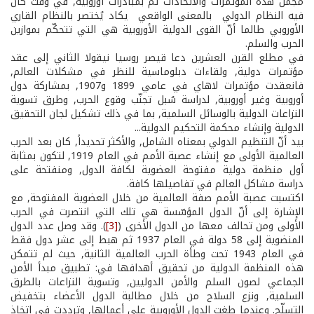
مجمل هذه المؤتمرات والاتحادات تمّّ بمبادرات أوروبية, في وقت كان
فيه النظام الدولي ­ بالمعنى الواقعي ­ يكاد يُختصر بالنظام القاري
الأوروبي طالما أنّ القوى الدولية الأوروبية هي التي تتحكّم بموازين
الحرب والسلم.
في مطلع القرن العشرين دعا قيصر روسيا نيقولا الثاني إلى عقد
مؤتمرات دولية, ولقاءات دبلوماسية للنظر في مشكلات العالم,
فانعقدت مؤتمرات لاهاي في عامي 1899 و1907, بمشاركة دول
أوروبية وغير أوروبية, لدراسة سُبل تجنّب وقوع الحرب, وطرق تسوية
النزاعات الدولية بالوسائل السلمية, بما في ذلك تشكيل لجان التحقيق
الدولية وإنشاء محكمة التحكيم الدولية...
بيد أنّ التنظيم الدولي بمعناه الشامل, والأكثر تحديداً, كان بعد الحرب
العالمية الأولى مع إنشاء عصبة الأمم في العام 1919, لتكون بمثابة
أول منظمة دولية مفتوحة العضوية لكافة الدول, ومنفتحة على
دراسة مشاكل العالم في تفاصيلها كافة.
اكتسبت عصبة الأمم صفة العالمية من خلال العضوية المفتوحة, مع
الإشارة إلى أنّ الدول المؤسّسة هي تلك التي انتصرت في الحرب
الأولى ومن تحالف معها من الدول الأخرى (
[3]
). وقد وصل عدد الدول
المنضوية إلى 58 دولة في العام 1937 ثم هبط إلى عشر دول فقط
في العام 1943 تحت وطأة الحرب العالمية الثانية, حيث لم تتمكن
هذه المنظمة الدولية من تحقيق أهدافها في: تطبيق مبدأ الأمن
الجماعي لصون السلم والأمن الدوليين, وتسوية النزاعات بالطرق
السلمية, ونزع السلاح من خلال مطالبة الدول الأعضاء بتخفيض
التسلّح. وعندما طغت الدول الأوروبية على أعمالها, وترددت في اتخاذ