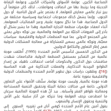
الصناعية الكبرى. عولمة الأسواق والشركات الكبرى, وعولمة التِقانة
الحديثة وما يرتبط بها من اتصالات ومواصلات... لذلك كان متوقعاً أن
يبرز تيار عالمي معارض للعولمة, لا يقتصر على الدول النامية ­ أو دول
الجنوب ­ وإنما يشمل كذلك مجموعات اجتماعية وسياسية مختلفة من
الدول الصناعية. هذا ما تكرّر بصورة علنية, وعبر الفضائيات المعولمة,
أثناء انعقاد مؤتمرات منظمة التجارة العالمية. وهذا ما يشير بشكل أو
بآخر إلى الفروقات الجليّة بين العولمة والعالمية. بين توجّه دولي يملي
على المجتمع الدولي ­ بما فيه المنظمات الدولية والاقليمية ­ سياسات
معيّنة, وتوجّه عالمي يسعى للمشاركة في معالجة المشكلات الدولية
ضمن إطار التعاون والتكافؤ الدوليين.
في الذكرى الخمسين لتأسيس الأمم المتحدة (1995), أُطلقت موجة
عالمية من التفكير بمستقبل المنظمة الدولية. فالجامعات شهدت
مناقشات حول الذكرى, والحكومات أقامت احتفالات. ناهيك عن إصدار
الطوابع البريدية التذكارية, والعملات التذكارية في هذه المناسبة
(
[16]
). وظهرت دراسات حول تطوير الأمم المتحدة والمنظمات الدولية
والاقليمية بصورة عامة.
هذه موجة عالمية, وليست موجة عولمة, سلّطت الأضواء على التعاون
الدولي, خاصة في مجالات حماية البيئة وتحقيق التنمية المستدامة
ومعالجة ظواهر الفقر وأسبابه... بيد أنّ هذه الموجة العالمية سرعان
ما اصطدمت بزحف العولمة وما تتركه من آثار سلبية على الأمن
والتنمية وحقوق الإنسان والشعوب.
يقول أمين عام الأمم المتحدة كوفي أنان في تقريره السنوي إلى