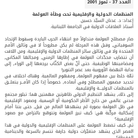
العدد 37 - تموز 2001
المنظمات الدولية والإقليمية تحت وطأة العولمة
إعداد: د. عدنان السيّد حسين
أستاذ العلاقات الدولية في الجامعة اللبنانية.
صار مصطلح العولمة متداولاً مع انتهاء الحرب الباردة وسقوط الإتحاد
السوفياتي, وقبل هذه المرحلة لم يكن مطروحاً لا في وثائق الأمم
المتحدة ولا في وثائق سائر المنظمات الدولية والإقليمية. ومن اللافت
أن تتضارب محدّدات العولمة في إطارها الزمني, ومجالها المكاني,
ومضامينها الوظيفية. حتى أنّ بعض الكتّاب يرجعها إلى الوراء, إلى
بداية النهضة الأوروبية بعد عصر التنوير!
ثمّة خلط بين مفهوم العولمة, ومفهوم العالمية. وهناك اختلاف في
تحديد مضمون المصطلح وفي أبعاده, خصوصاً إذا كان الأمــر يتعلــق
بالمنظمات الدوليـــة والإقليمية.
إلى ذلك, يشهد التنظيم الدولي ظاهرتين مهمتين هما: تبلور مجتمع
مدني عالمي من خارج الأطر الحكومية أو الرسمية. وصعود الإقليمية
في ظل العولمة بصورة لم يشهدها العالم من قبل, حتى بتنا أمام
إشكالية مركّبة هي: كيف تبرز العولمة وتتوسّع بالتزامن مع صعود
الإقليمية؟
ثم, كيف تضغط العولمة على المنظمات الإقليمية والدولية في هذا
العصر الذي يشهد متغيّرات دولية جارفة تتسم بالسرعة والدينامية
المفرطة؟