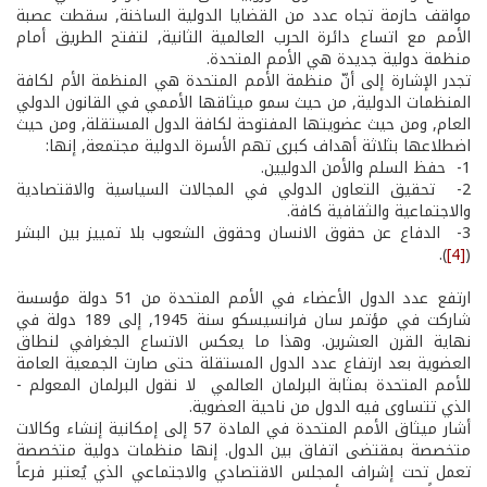
مواقف حازمة تجاه عدد من القضايا الدولية الساخنة, سقطت عصبة
الأمم مع اتساع دائرة الحرب العالمية الثانية, لتفتح الطريق أمام
منظمة دولية جديدة هي الأمم المتحدة.
تجدر الإشارة إلى أنّ منظمة الأمم المتحدة هي المنظمة الأم لكافة
المنظمات الدولية, من حيث سمو ميثاقها الأممي في القانون الدولي
العام, ومن حيث عضويتها المفتوحة لكافة الدول المستقلة, ومن حيث
اضطلاعها بثلاثة أهداف كبرى تهم الأسرة الدولية مجتمعة, إنها:
1- ­ حفظ السلم والأمن الدوليين.
2- ­ تحقيق التعاون الدولي في المجالات السياسية والاقتصادية
والاجتماعية والثقافية كافة.
3- ­ الدفاع عن حقوق الانسان وحقوق الشعوب بلا تمييز بين البشر
).
[4]
(
ارتفع عدد الدول الأعضاء في الأمم المتحدة من 51 دولة مؤسسة
شاركت في مؤتمر سان فرانسيسكو سنة 1945, إلى 189 دولة في
نهاية القرن العشرين. وهذا ما يعكس الاتساع الجغرافي لنطاق
العضوية بعد ارتفاع عدد الدول المستقلة حتى صارت الجمعية العامة
للأمم المتحدة بمثابة البرلمان العالمي ­ لا نقول البرلمان المعولم ­
الذي تتساوى فيه الدول من ناحية العضوية.
أشار ميثاق الأمم المتحدة في المادة 57 إلى إمكانية إنشاء وكالات
متخصصة بمقتضى اتفاق بين الدول. إنها منظمات دولية متخصصة
تعمل تحت إشراف المجلس الاقتصادي والاجتماعي الذي يُعتبر فرعاً