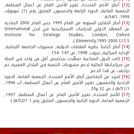
[12]
أنظر: الأمم المتحدة, تقرير الأمين العام عن أعمال المنظمة,
الجمعية العامة, الدورة الرابعة والخمسون, الملحق رقم (1), نيويورك,
1999. A/54/1
[13]
أنظر التقارير السنوية من العام 1995 حتى العام 2000 الصادرة
عن المعهد الدولي للدراسات الاستراتيجية في لندن International
Institute for Strategic Studies, London, Oxford
University,1995-2000 I.I.S.S) ).
[14]
أنظر كتابنا: نظرية العلاقات الدولية, منشورات الجامعة اللبنانية,
الإدارة المركزية, بيروت, 1998, ص 147 ­ 154.
[15]
كانت الدول الصناعية تعهّدت بتخصيص أقل من واحد في المئة
من ميزانياتها المالية لدعم مشروعات التنمية في البلدان الفقيرة, ثم
تراجعت عن هذا الدعم.
[16]
لمزيد من التفاصيل أنظز: الأمم المتحدة, الجمعية العامة, الدورة
الحادية والخمسون, تقرير الأمين العام عن أعمال المنظمة, آب 1996,
A/51/1) ). ص 32 و33.
[17]
الأمم المتحدة, تقرير الأمين العام عن أعمال المنظمة, 1997,
الجمعية العامة, الدورة الثانية والخمسون, الملحق رقم 1 A/52/1) ).