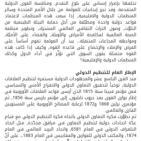
تخلفها بإصرار إنساني على بلوغ التقدم, ومنافسة القوى الدولية
المتقدمة. وقد تبرز إيجابيات للعولمة من خلال الأمم المتحدة وسائر
المنظمات الدولية والاقليمية, إذا سعت هذه المنظمات لاعتماد
قواعد دولية واحدة ومطبّقة من أجل حماية البيئة الطبيعية من
التلوّث, وصون التراث الثقافي العالمي المشترك, وتطوير منظمة
الصحة العالمية لمكافحة الأمراض والأوبئة, والقضاء على الأميّة,
ومواجهة المجاعات المتنقلة... بيد أن العولمة تقوم أساساً على
الفرض والإملاء والإخضاع على قاعدة القوة, وكيف إذا كانت هذه
القوة متمثلة بقوى السوق التي تؤثّر في أداء الدول وكذلك
المنظمات الدولية والإقليمية؟
الإطار العام للتنظيم الدولي
منذ القرن التاسع عشر والمجهودات الدولية مستمرة لتنظيم العلاقات
الدولية, توخياً لتحقيق التعاون الدولي والانفراج الأمني والسياسي.
فمن مؤتمر فيينا سنة 1815 الذي أرسى قواعد العلاقات الأوروبية في
إطار توازن القوى بعد حروب نابليون, إلى مؤتمر باريس سنة 1856, ثم
مؤتمري برلين 1868 و1872 لرعاية المصالح الأوروبية على المستويين
القاري والعالمي.
ثم تطوّرت فكرة التعاون الدولي باتجاه فكرة التنظيم الدولي مع قيام
عدّة اتحادات دولية لتنظيم التعاون في مرافق محدّدة, مثل اتحاد
التلغراف الدولي في العام 6581, واتحاد البريد العالمي في العام
1874, والمكتب الدولي للموازين والمقاييس في العام 1883... على أنّ