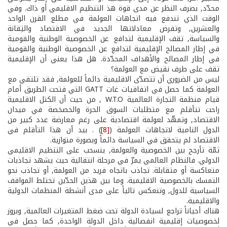
محدّد, بصرف النظر عن مدى قوة هذ التنظيم الاقليمي أو ذاك. وفي
الوقت الذي تندفع فيه اتجاهات العولمة في مطلع القرن الواحد
والعشرين, وتفرض معادلاتها الجديد في الاقتصاد والتِقانة
والسياسة, تقف الإقليمية لتدافع عن الخصوصية الوطنية والقومية
في إطار المصالح الإقليمية لتدافع عن الخصوصية الوطنية والقومية
في إطار المصالح والأهداف المحدّدة. هل هذا يعني أن الإقليمية
تقف على طرف نقيض مع العولمة؟
ليس من الضروري أن تتصدّى الاقليمية دائماً للعولمة, فقد تلتقي مع
العولمة كما حصل في اتفاقيات غات GATT التي فتحت الطريق أمام
قيام منظمة التجارة العالمية W.T.O , من حيث أن الكتل الاقليمية
راحت تتأقلم مع متطلبات السوق الحرة والخصخصة في ميدان
الاقتصاد, وتمهّد لعولمة اقتصادية على رغم معارضة عدد كبير من
الدول النامية لاتجاهات العولمة (
[8]
) . بيد أن هذا التأقلم في
الاقتصاد لم يتحقق في السياسة دائماً وبصورة متوازية.
ثمّة تأرجح بين الخصوصية والعولمة, ينسحب على التنظيم الاقليمي
الدولي. فالنظام العالمي يمرّ في مرحلة انتقالية حيث يشهد تجاذبات
متعاكسة أو متقابلة. تجاذب باتجاه فريد من العولمة, أو تجاذب نحو
التمسك بالخصوصية الاقليمية. وما بين هذين الحدّين تختلط المواقف
السياسية للدول, وتنعكس تالياً على مدى أنشطة المنظمات الدولية
والاقليمية.
هناك أحياناً تراجع لسيادة الدولة تحت ضغط المتغيرات العالمية, وبروز
لخصوصيات إقليمية انفصالية داخل الدولة الواحدة, كما حصل في