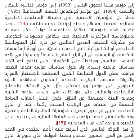
إلى مؤتمر فيينا لحقوق الإنسان (1993), إلى مؤتمر القاهرة للسكان
والتنمية (1994), إلى مؤتمر كوبنهاغن للتنمية الاجتماعية (1995)...
فضلاً عن المؤتمرات الاقليمية التي نظمتها المنظمات الاقليمية
لمعالجة القضايا نفسها, واتخاذ إجراءات دولية ملائمة (
[14]
) . وقد
عكست هذه المؤتمرات توجّهاً ديبلوماسياً دولياً يمكن تسميته
بديبلوماسية المؤتمرات العالمية. حيث تتكامل مجهودات الحكومات
مع مشاركة المجتمع المدني العالمي من خارج أطر الدبلوماسية
التقليدية, أو الكلاسيكية, التي اتصفت بالسريّة في أروقة المؤسسات
الحكومية أو الرسمية. أي أن الرأي العام بات فاعلاً ومشاركاً في هذه
الحشود العالمية, وضاغطاً على الحكومات حتى تندفع نحو اتخاذ
سياسات عالمية رشيدة. ولا نقول سياسات عولمة بعدما اتضحت
مواقف بعض الدول الصناعية الكبرى المتعلقة بالاستئثار بالموارد
والثروات. فموقف الولايات المتحدة المعارض لمعاهدة التنوّع
البيولوجي في مؤتمر ريو المذكور يدلّل علي التمسّك بالمصالح
الاقتصادية والمالية, حتى ولو كانت على حساب سلامة البشرية
وحماية البيئة الطبيعية من التلوّث بفعل انتشار الغازات السامة
المنبعثة من المصانع في الولايات المتحدة وكندا... كما ان الدول
الصناعية الكبرى لم تلتزم بتوصيات المؤتمرات العالمية الخاصة بالتنمية
ومجابهة الفقر, عندما تراجعت مساهماتها المالية في تنمية الدول
الفقيرة والرازحة تحت عبء المديونية (
[15]
).
إنّ هذا التوجّه العالمي الذي أشرفت عليه الأمم المتحدة في العقد
الأخير من القرن العشرين اصطدم بضغط العولمة الذي تقوم به الدول