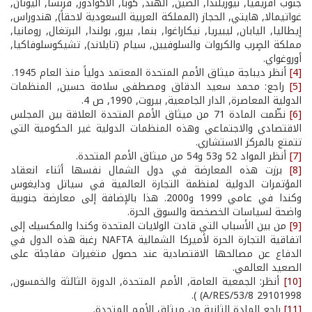
جنوب افريقيا, نيوزيلندا, الصين, الهند, كوبا, الاكوادور, فرنسا, اليونان,
غواتيمالا, هايتي, الحجاز (المملكة العربية السعودية لاحقاً), هندوراس,
إيطاليا, اليابان, ليبيريا, نيكاراغوا, بنما, بيرو, بولندا, البرتغال, رومانيا,
مملكة الصٍرب والكروات والسلوفيين, سيام (تايلاند), تشيكوسلوفاكيا,
أوروغواي.
[4]
أنظر ديباجة ميثاق الأمم المتحدة المعتمد دولياً منذ العام 1945.
[5]
راجع: محمد سعيد الدقاق ومصطفى سلامة حسين, المنظمات
الدولية المعاصرة, الدار الجامعية, بيروت, 1990, ص 4.
[6]
نظّمت المادة 71 من ميثاق الأمم المتحدة العلاقة بين المجلس
الاقتصادي والاجتماعي وهذه المنظمات الدولية غير الحكومية التي
تتمتع بالمركز الاستشاري.
[7]
أنظر المواد 52 و53 و54 من ميثاق الأمم المتحدة.
[8]
برزت هذه المعارضة في دول الشمال نفسها أثناء انعقاد
المؤتمرات الدولية لمنظمة التجارة العالمية في سياتل ودايغوس
وكندا في عامي 1999 و2000. هذا بالإضافة إلى معارضة جنوبية
واضحة لسياسات الخصخصة والسوق الحرة.
[9]
من بين الأسباب التي قادت الولايات المتحدة وكندا والمكسيك إلى
اتفاقية التجارة الحرة لأميركا الشمالية NAFTA رغبة هذه الدول في
الدفاع عن مصالحها الاقتصادية عند حصول متغيرات مفاجئة على
الصعيد العالمي.
[10]
أنظر: الجمعية العامة, الأمم المتحدة, الدورة الثالثة والخمسون,
29101998 A/RES/53/8) ).
[11]
راجع المادة الثانية من ميثاق الأمم المتحدة.