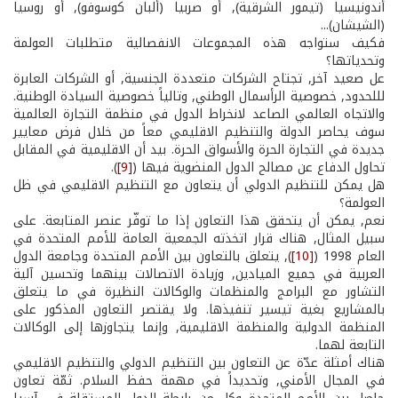
أندونيسيا (تيمور الشرقية), أو صربيا (ألبان كوسوفو), أو روسيا
(الشيشان)...
فكيف ستواجه هذه المجموعات الانفصالية متطلبات العولمة
وتحدياتها؟
عل صعيد آخر, تجتاح الشركات متعددة الجنسية, أو الشركات العابرة
لللحدود, خصوصية الرأسمال الوطني, وتالياً خصوصية السيادة الوطنية.
والاتجاه العالمي الصاعد لانخراط الدول في منظمة التجارة العالمية
سوف يحاصر الدولة والتنظيم الاقليمي معاً من خلال فرض معايير
جديدة في التجارة الحرة والأسواق الحرة. بيد أن الاقليمية في المقابل
تحاول الدفاع عن مصالح الدول المنضوية فيها (
[9]
).
هل يمكن للتنظيم الدولي أن يتعاون مع التنظيم الاقليمي في ظل
العولمة؟
نعم, يمكن أن يتحقق هذا التعاون إذا ما توفّر عنصر المتابعة. على
سبيل المثال, هناك قرار اتخذته الجمعية العامة للأمم المتحدة في
العام 1998 (
[10]
), يتعلق بالتعاون بين الأمم المتحدة وجامعة الدول
العربية في جميع الميادين, وزيادة الاتصالات بينهما وتحسين آلية
التشاور مع البرامج والمنظمات والوكالات النظيرة في ما يتعلق
بالمشاريع بغية تيسير تنفيذها. ولا يقتصر التعاون المذكور على
المنظمة الدولية والمنظمة الاقليمية, وإنما يتجاوزها إلى الوكالات
التابعة لهما.
هناك أمثلة عدّة عن التعاون بين التنظيم الدولي والتنظيم الاقليمي
في المجال الأمني, وتحديداً في مهمة حفظ السلام. ثمّة تعاون