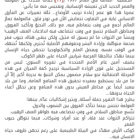
الجمعية العامة في العام 1997 (
[17]
) كلاماً محدداً عن العولمة
والعصر الجديد الذي تعيشه الإنسانية, ونقتبس منه ما يأتي:
عصرنا هذا هو عصر إعادة ترتيب الأوضاع... ثمّة تعبيرات عن المأزق
الانساني غاية في التفاوت تتعايش الآن في توتر قلق. فالعولمة تعمّ
العالم أجمع في وقت يتعاظم فيه, مع ذلك, التجزؤ وتأكيد الفروق.
ومناطق السلام تتسع في وقت تتضاعف فيه اندلاعات العنف الرهيب!
وينشأ من الثروات ما لم يسبق له مثيل, ولكن يبقى هناك جيوب فقر
ضخمة متوطّنة. وإرادة البشر وحقوقهم الأصلية تُحترم, ولكنها تُنتهك
في الوقت نفسه. وبفضل العلم والتكنولوجيا تتحسّن حياة الإنسان
بينما تهدّد نتائجها الفرعية شرايين الحياة على ظهر الكوكب.
يضيف أمين عام الأمم المتحدة في تقريره السنوي: ليس من
المستحيل على قوى الإرادة السياسية ترجيح كفة الميزان في هذه
المرحلة الانتقالية نحو سلام مضمون يمكن التنبؤ به بدرجة أكبر. إلاّ أن
ما من بلد يستطيع بمفرده تحقيق هذه المنافع العامة, وما من بلد
ببعيد أيضاً عن مخاطر العيش بدون هذه المنافع وعن تحمّل أعباء
الحياة بدونها....
يطرح هذا التقرير جملة أسئلة, ويثير إشكاليات عدّة, بينها:
العولمة تنتشر, بينما تتأكد الفروق بين الشعوب والدول.
تتّسع مناطق السلام, في وقتٍ تتضاعف فيه ظواهر العنف الرهيب.
تتراكم الثروات عند قلة, أو عند أفراد وشركات, فيما تتوطّن جيوب
الفقر.
كوكب الأرض مهدّد في البيئة الطبيعية على رغم تحسّن ظروف حياة
الانسان فيه...