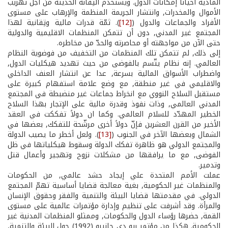
المادية أحياناً إمكانات الدول. ويستخدم التِقانة الحديثة من أجل تهريب
الأموال والمخدرات, وانتشار الجريمة المنظمة والإرهاب على مستوى
الأفراد والجماعات والدول (
[12]
). ثمّة قدرات مالية وتِقانية لهذا
المجتمع غير المدني, دون أن تتمكن المنظمات الاقليمية والدولية
حتى الآن من مواجهته أو محاصرته والحدّ من مخاطره.
إلى ذلك, لم تتمكن تلك المنظمات من التخفيف من فوضوية النظام
العالمي. إنه نظام يتّسم بالفوضى من حيث تهديد هيكليات الدول,
واضطراب الأسواق المالية بسرعة, عدا عن انتشار العنف الداخلي
والاقليمي في غير منطقة, مع وضع علامة استفهام كبيرة على
مستقبل السلاح النووي مع انخراط جماعات غير منضبطة في المجتمع
المدني العالمي, وذات نفوذ وقدرة مالية على الإتجار بهذا السلاح
الخطير المهدّد للسلام العالمي. وكما ان دولاً تفككت في العقد
الأخير من القرن العشرين فإنّ دولاً أخرى مرشّحة للتفكك, بعضها في
الشمال وبعضها الآخر في الجنوب (
[13]
). ولعل أخطر ما يصيب الدولة
والمجتمع الدولي هو ظاهرة تفكك الدولة وسقوط هيكلياتها في ظل
الفوضى, مع ما يرافقها من مشكلات نزوح وتهجير وأعمال قتل
وتدمير.
عملت الأمم المتحدة علي إيجاد حشد عالمي, من الحكومات
والمنظمات غير الحكومية, بغية معالجة قضايا أساسية تهمّ المجتمع
الدولي. في مقدمتها قضايا البيئة والتنمية والفقر وحقوق الإنسان
والمرأة. وقد أشرفت على تنظيم وإدارة مؤتمرات عالمية على مستوى
القمة, حضرها رؤساء الدول والحكومات, وممثلو المنظمات المدنية غير
الحكومية. هكذا من مؤتمر ريو دي جانيرو (1992) حول البيئة والتنمية,