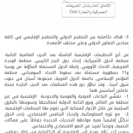
3-­ هناك تكاملية بين التنظيم الدولي والتنظيم الإقليمي في كافة
ميادين التعاون الدولي وعلى مختلف الأصعدة.
من أبرز التنظيمات الإقليمية الناشئة بعد الحرب العالمية الثانية:
منظمة الدول الأميركية, إتحاد دول البحر الكريبي, منظمة الوحدة
الافريقية, الاتحاد الأوروبي, رابطة الدول المستقلة المكوّنة من روسيا
و11 جمهورية مستقلة بعد سقوط الاتحاد السوفياتي, منظمة
المؤتمر الإسلامي, جامعة الدول العربية, مجموعة آسيان في جنوب
شرق آسيا... وقد تطوّر دور هذه المنظمات بعد الحرب الباردة نتيجة
عاملين أساسيين هما:
1- ­ تفشّي النزاعات العرقية والقومية والحدودية ­ الإقليمية في غير
منطقة من العالم, وبروز الحاجة الدولية لمعالجتها وتسويتها بالطرق
السلمية من خلال الأدوار الممكنة التي تقوم بها المنظمات الإقليمية.
2- ­ مع ثورة المعلوماتية, وازدياد التنافس الاقتصادي, راحت الدول
تتكتّل إقليمياً بغية مواجهة التحديات الجديدة حفاظاً على معدّلات
التنمية, وتوخياً لمزيد من النمو الاقتصادي والاجتماعي.
بتعبير آخر, ثمّة عودة إلى الإقليمية أو التكاملية في إطار جغرافي