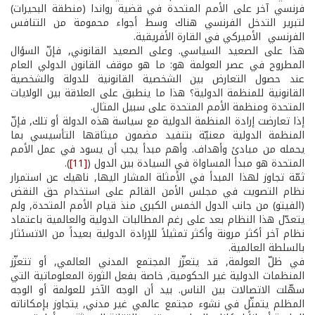
فرنسي آخر على الأمم المتحدة في قضية رواندا (منطقة البحيرات)
لتبرير التدخل الفرنسي هناك وسط أجواء محمومة من التنافس
الفرنسي ­ الأميركي في القارة الأفريقية.
هذا على الصعيد السياسي. وعلى الصعيد القانوني, فإنّ السؤال
المطروح في عصر العولمة هو: ما هو موقف القانون الدولي العام
عند حصول التعارض بين الشخصية القانونية للدولة والشخصية
القانونية للمنظمة الدولية؟ هذا ما ينطبق على العلاقة بين الولايات
المتحدة ومنظمة الأمم المتحدة على سبيل المثال.
إذا تعارضت إرادة المنظمة الدولية مع سياسة هذه الدولة أو تلك, فإنّ
المنظمة الدولية معنيّة بتنفيد مضمون ميثاقها التأسيسي بما
يحمله من مبادئ وأهداف. وأهم مبدأ يجب أن يسود في عمل الأمم
المتحدة هو مبدأ المساواة في السيادة بين الدول (
[11]
).
ثمّة تجاوز لهذا المبدأ في الأمثلة المشار اليها, ناهيك عن استمرار
نظام التصويت في مجلس الأمن القائم على استخدام حق النقض
(الفيتو) من جانب الدول الخمس الكبرى منذ قيام الأمم المتحدة, ولم
يتعدّل هذا النظام بعد على رغم المطالبات الدولية والعالمية باعتماد
نظام آخر أكثر مرونة وأكثر تمثيلاً للإرادة الدولية بعيداً من الاتسئثار
بالسلطة العالمية.
في ظلّ العولمة, قد يتعزّز المجتمع المدني العالمي, أو تتعزّز
المنظمات الدولية غير الحكومية, خاصة بفعل الثورة المعلوماتية التي
سهّلت الاتصالات بين الناس. بيد أن الوجه الآخر للعولمة أو الوجه
المظلم يتمثّل في نشوء مجتمع عالمي غير مدني, يتجاوز بإمكاناته