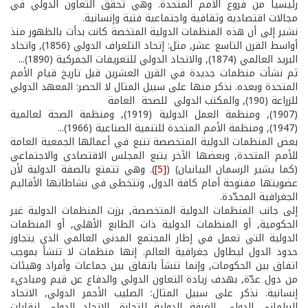
رئيسياً من فروع الأمم المتحدة. وهي تحقق التعاون الدولي في
مجالات اقتصادية وثقافية واجتماعية فنية وإنسانية.
نشير إلى أن هذه المنظمات الدولية المتخصة كانت بدأت بالظهور منذ
أواسط القرن التاسع عشر, مثل: إتحاد التلغراف الدولي (1856), واتحاد
البريد العالمي (1874), والاتحاد الدولي للتعريفات الجمركية (1890)...
ثم نشأت منظمات جديدة في القرن العشرين قبل تاريخ قيام الأمم
المتحدة وبعده. نذكر منها على سبيل المثال لا الحصر: المعهد الدولي
للزراعة (190), والمكتب الدولي للصحة العامة
(1907), ومنظمة العمل الدولية (1919), ومنظمة الصحة لعالمية
(1947), ومنظمة الأمم المتحدة للتنمية الصناعية (1966)...
بعض المنظمات الدولية المتخصصة تتبع في أعمالها الجمعية العامة
للأمم المتحدة, وبعضها الآخر يتبع المجلس الاقتصادي والاجتماعي
(كما يشير الرسمان البيانيان) (
[5]
). وهي تتمتع بالصفة الدولية لأن
عضويتها مفتوحة أمام كافة الدول, وتتخطى في نشاطاتها الأقاليم
الجغرافية المحدّدة.
إلى جانب المنظمات الدولية المتخصصة, برزت المنظمات الدولية غير
الحكومية, أو المنظمات الدولية ذات الطابع الأهلي, أو المنظمات
الدولية التي تعمل في إطار المجتمع المدني العالمي الذي يتجاوز
حدود الدول ليطاول جغرافية العالم. إنها منظمات لا تنشأ بموجب
اتفاق بين الحكومات, وإنما تنشأ باتفاق بين جماعات وأفراد وهيئات
من دول عدّة, بهدف زيادة التعاون الدولي والدفاع عن قيم ومباديء
إنسانية. نذكر على سبيل المثال: الصليب الأحمر الدولي, الاتحاد
البرلماني الدولي, الغرفة الدولية للتجارة, الاتحاد الدولي لنقابات