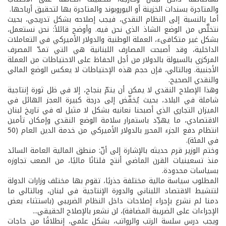
والمتاجرة بسندات الخزينة أو اليوروبوند والمتاجرة بها لتحقيق أرباحها.
أما بالنسبة إلى النظام النقدي، فيجب إصلاحه بشكل تدريجي، بحيث
نتخلَّص من الوضع الشاذ الذي نحن فيه. وأوضح قائلاً: نحن نستعمل،
بشكل غير متكافىء، العملة الوطنية والدولار الأميركي في التعاملات
الداخلية، وقد أصبحت المصارف اللبنانية هي التي تمدّ المصرف
المركزي بالسيولة بالدولار من أجل الحفاظ على الاحتياطات من العملة
الأجنبية. وبالتالي، فإن حجم هذه الإحتياطات لا يعكس الوضع المالي
والنقدي الصحيح.
وهذا الإصلاح النقدي لا يمكن أن يتمّ بنجاح، إلا في ظل ثورة إنتاجية
شاملة في البلاد، بحيث يُخفّض إلى درجة كبيرة العجز الهائل في
الميزان التجاري الذي أصبحنا نعانيه بشكل لا مثيل له في تاريخ لبنان
الاقتصادي، ما يهدِّد باستمرار سلامة الوضع النقدي وإمكان تأمين
انتظام دفع الجزء المحرر بالدولار الأميركي من خدمة الدين العام (50
في المئة).
وختم الوزير قرم حديثه بالإشارة إلى أنّ: منطق المالية العامة السائد
منذ تسعينيات القرن الماضي أنتج فلتانًا ماليًا، من الصعب تجاوزه
بسياسات محدودة.
المطلوب سياسة مالية مختلفة جذريًا، تقوم بها مختلف وزارات الدولة
لتنشيط الاقتصاد اللبناني والدورة الإنتاجية في لبنان، وبالتالي ما
دمنا لم نشرع بإجراء إصلاحات داخل النظام الضريبي (باستثناء بعض
الإجراءات على الضريبة المضافة)، لن نشعر بالإصلاح الحقيقي...
ويجب درس سلسة الرتب والرواتب، بشكل علمي، إنطلاقًا من حاجات