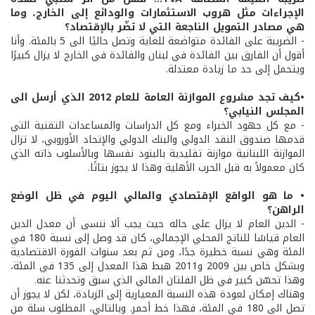
الإجراءات مثل هروب الاستثمارات والودائع إلى الخارج، وما
هي مصادر التمويل الناجعة التي لا تضّر بالإقتصاد؟
- الضريبة على الفائدة متواضعة للغاية وتصل حاليًا الى 5 بالمئة. وأنا
أقول أن الفارق بين الفائدة في لبنان والفائدة في الخارج لا يزال كبيرًا
ويتحمل إلى حد ما زيادة معتدلة.
•كيف تجد مشروع الموازنة العامة للعام 2012 الذي أرسل الى
المجلس النيابي؟
- مع كل جهود الخبراء ومع كل الدراسات والمساعدات التقنية التي
قدمها صندوق النقد الدولي والبنك الدولي والإتحاد الأوروبي، لا تزال
الموازنة اللبنانية موازنة تقليدية بالبنود نفسها وبالأسلوب ذاته الذي
كان معمولاً به قبل الحرب الأهلية وهذا لا يجوز بتاتًا.
• ما هو الواقع الإقتصادي والمالي اليوم في ظل الوضع
الراهن؟
- الدين العام لا يزال على حاله حيث يجب ألا ننسى أن معدل الدين
العام قياسًا للناتج المحلي الإجمالي، كان قد وصل إلى نسبة 180 في
المئة وهي نسبة خطيرة جدًا، ومن ثم بعد سنوات الفورة الاقتصادية
وبشكل خاص بين 2009 و2011 هبط هذا المعدل إلى 135 في المئة،
وهذا تحسّن كبير في ظل الفلتان المالي الذي سبق وتحدثنا عنه.
وهناك إمكان لعودة هذه النسبة المعيارية إلى الزيادة، لكن لا يجوز أن
تصل الى 180 في المئة، فهذا خط أحمر. وبالتالي، المطلوب سلة من