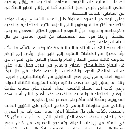
الخدمات المالية ذات القيمة المضافة المتدنية، لم يؤمِّن رفاهية
الشعب اللبناني وفرص العمل الكافية، كما لم يؤمِّن التطور المتكافئ
بين المناطق اللبنانية المختلفة.
وعلى الرغم من الجهود المبذولة خلال العهد الشهابي لإرساء قواعد
اقتصادية أكثر متانة وتطوير البنى المؤسساتية الاقتصادية والنقدية
والاجتماعية والتربوية، فإنَّ النموذج التنموي الضيِّق المعمول به بقي
مهيمنًا، وازداد قوة منذ التسعينيات من القرن الماضي في ظل
سياسات إعادة الإعمار.
لذلك بقيت القدرات الإنتاجية اللبنانية مكبوتة وغير مستغلّة، ما سبَّب
نزفًا خطيرًا من الكفاءات البشرية إلى خارج لبنان، وأدى إلى تراكم
مديونية هائلة تشمل القطاع العام والقطاع الخاص على السواء، في
ظل انتفاخ خطيرللقطاع العقاري والمالي في بيروت وجبل لبنان، على
حساب المناطق الأخرى والقطاعات الإنتاجية، وكذلك في ظل تركُّز
الثروة العقارية في أيدي بعض المقاولين من الأثرياءاللبنانيين والعرب.
وهذا ما يفسِّر إلى حد بعيد، ظاهرة تراكم المديونية الهائلة للدولة،
والتي كانت أحد المصادرالرئيسة، لإثراء البعض على حساب سلامة
الأوضاع الاقتصادية والمالية والنقدية، وقد أصبح لبنان أسير هذه
المديونية، ومتَّكلاً أكثر فأكثرعلى مصادر تمويل خارجية.
وبالتالي فمن مقوِّمات البرنامج الإصلاحي التركيز على الشؤون المالية
والنقدية، وكذلك على حلّ مشكلة الديْن العام، حيث بات من الضروري
إدخال نظام تسقيف لخدمة الديْن العام، التي يجب أن لا تتعدَّى 35
في المئة من إيرادات الدولة، وتشجيع المصارف من خلال تنويع
نشاطاتها داخل لبنان وخارجه، لتخفيف اتكالها على الاكتتاب