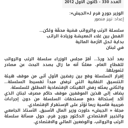
العدد 330 - كانون الأول 2012
الوزير جورج قرم لـ«الجيش»:
إعداد: تريز منصور
سلسـلة الرتب والرواتب قضية محقّة ولكن...
الفصل بين غلاء الـمعيشـة وزيادة الراتـب
بدايـة لـحـل الأزمـة المالية
في لبنان
بعد أخذ وردّ... أقرّ مجلس الوزراء سلسلة الرتب والرواتب
للقطاع العام، معلنًا أنه ما زال بصدد البحث عن مصادر
لتمويلها.
إقرار السلسلة وقع بين رفضين الأول أتى من موقف هيئة
التنسيق النقابية التي ترفض مبدأ تقسيط السلسلة...
والثاني يمثله رفض الهيئات الإقتصادية المطلق للسلسلة.
يضاف إلى هذين الموقفين موقف حاكم مصرف لبنان الذي
أكد إستحالة دفع مستحقات السلسلة من دون إجراءات
ضريبية قاسية ربما تؤثر على الإستقرار الإقتصادي.
مجلة « الجيش» حاورت وزير المال الأسبق، الأستاذ الجامعي
والخبير الاقتصادي الدكتور جورج قرم، حول مسألة سلسلة
الرتب والرواتب، والوضعين المالي والاقتصادي.