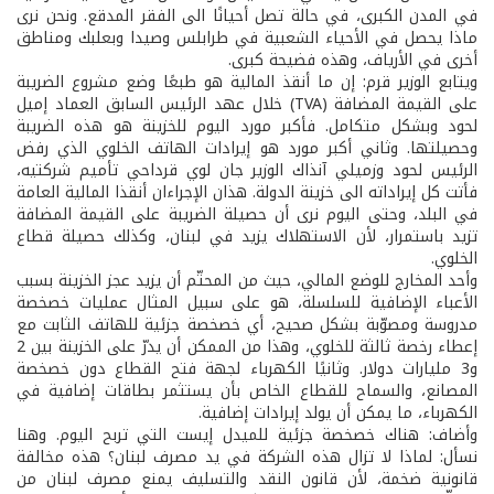
في المدن الكبرى، في حالة تصل أحيانًا الى الفقر المدقع. ونحن نرى
ماذا يحصل في الأحياء الشعبية في طرابلس وصيدا وبعلبك ومناطق
أخرى في الأرياف، وهذه فضيحة كبرى.
ويتابع الوزير قرم: إن ما أنقذ المالية هو طبعًا وضع مشروع الضريبة
على القيمة المضافة (TVA) خلال عهد الرئيس السابق العماد إميل
لحود وبشكل متكامل. فأكبر مورد اليوم للخزينة هو هذه الضريبة
وحصيلتها. وثاني أكبر مورد هو إيرادات الهاتف الخلوي الذي رفض
الرئيس لحود وزميلي آنذاك الوزير جان لوي قرداحي تأميم شركتيه،
فأتت كل إيراداته الى خزينة الدولة. هذان الإجراءان أنقذا المالية العامة
في البلد، وحتى اليوم نرى أن حصيلة الضريبة على القيمة المضافة
تزيد باستمرار، لأن الاستهلاك يزيد في لبنان، وكذلك حصيلة قطاع
الخلوي.
وأحد المخارج للوضع المالي، حيث من المحتّم أن يزيد عجز الخزينة بسبب
الأعباء الإضافية للسلسلة، هو على سبيل المثال عمليات خصخصة
مدروسة ومصوّبة بشكل صحيح، أي خصخصة جزئية للهاتف الثابت مع
إعطاء رخصة ثالثة للخلوي، وهذا من الممكن أن يدرّ على الخزينة بين 2
و3 مليارات دولار. وثانيًا الكهرباء لجهة فتح القطاع دون خصخصة
المصانع، والسماح للقطاع الخاص بأن يستثمر بطاقات إضافية في
الكهرباء، ما يمكن أن يولد إيرادات إضافية.
وأضاف: هناك خصخصة جزئية للميدل إيست التي تربح اليوم. وهنا
نسأل: لماذا لا تزال هذه الشركة في يد مصرف لبنان؟ هذه مخالفة
قانونية ضخمة، لأن قانون النقد والتسليف يمنع مصرف لبنان من