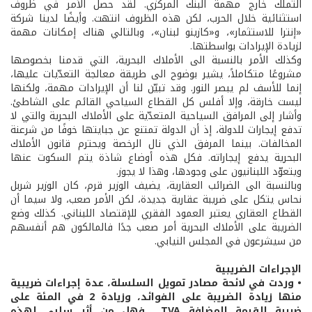
التملّك خارج مهمة البنك المركزي. لقد حصل الأمر في ظروف
استثنائية خلال الحرب، لكن هذه الظروف انتهت. وأيضًا لدينا شركة
«إنترا للاستثمار»، و«كازينو لبنان»، وبالتالي هناك إمكانات مهمة
لزيادة الإيرادات بواسطتها.
وكذلك الأمر بالنسبة الى الأملاك البحرية، التي قدمنا بخصوصها
مشروعًا متكاملاً، يشير بوضوح الى طريقة معالجة التعدّيات عليها،
إنما للأسف لم يبصر النور. وقد تبيّن لنا أن الإيرادات مهمة، ولكنها
ليست خارقة، وإلا أفلس كل القطاع السياحي القائم على الشاطئ.
وأشار إلى المرافق السياحية المتعدّية على الأملاك البحرية والتي لا
تدفع إيجارات للدولة، إذ أن الدولة تمتنع عن جبايتها خوفًا من شرعنة
المخالفات. بينما المرفق الذي نال الرخصة ويحترم قانون الأملاك
البحرية يدفع إيجاراته. فكل هذه أوضاع شاذة يتم السكوت عنها
ويتعوّد اللبنانيون على وجودها، وهذا لا يجوز.
وبالنسبة الى الضرائب العقارية، يضيف الوزير قرم، كان الوزير شربل
نحاس يتكل على ضريبة عقارية جديدة، لكن الأمر صعب، ولا سيما أن
القطاع العقاري يعتبر العمود الفقري للإقتصاد اللبناني. كذلك وضع
الضريبة على الأملاك البحرية أمر صعب جدًا فالمالكون هم أنفسهم
من سيشرعون في المجلس النيابي.
الإجراءات الضريبية
• وردت في لائحة مصادر تمويل السلسلة، عدة إجراءات ضريبية
منها زيادة الضريبة على الفوائد، وزيادة 2 في المئة على
ضريبة القيمة المضافة TVA... فهل من أثر سلبي لهذه