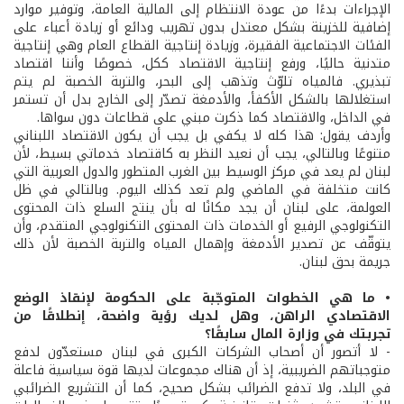
الإجراءات بدءًا من عودة الانتظام إلى المالية العامة، وتوفير موارد
إضافية للخزينة بشكل معتدل بدون تهريب ودائع أو زيادة أعباء على
الفئات الاجتماعية الفقيرة، وزيادة إنتاجية القطاع العام وهي إنتاجية
متدنية حاليًا، ورفع إنتاجية الاقتصاد ككل، خصوصًا وأننا اقتصاد
تبذيري. فالمياه تلوّث وتذهب إلى البحر، والتربة الخصبة لم يتم
استغلالها بالشكل الأكفأ، والأدمغة تصدّر إلى الخارج بدل أن تستمر
في الداخل، والاقتصاد كما ذكرت مبني على قطاعات دون سواها.
وأردف يقول: هذا كله لا يكفي بل يجب أن يكون الاقتصاد اللبناني
متنوعًا وبالتالي، يجب أن نعيد النظر به كاقتصاد خدماتي بسيط، لأن
لبنان لم يعد في مركز الوسيط بين الغرب المتطور والدول العربية التي
كانت متخلفة في الماضي ولم تعد كذلك اليوم. وبالتالي في ظل
العولمة، على لبنان أن يجد مكانًا له بأن ينتج السلع ذات المحتوى
التكنولوجي الرفيع أو الخدمات ذات المحتوى التكنولوجي المتقدم، وأن
يتوقّف عن تصدير الأدمغة وإهمال المياه والتربة الخصبة لأن ذلك
جريمة بحق لبنان.
• ما هي الخطوات المتوجّبة على الحكومة لإنقاذ الوضع
الاقتصادي الراهن، وهل لديك رؤية واضحة، إنطلاقًا من
تجربتك في وزارة المال سابقًا؟
- لا أتصور أن أصحاب الشركات الكبرى في لبنان مستعدّون لدفع
متوجباتهم الضريبية، إذ أن هناك مجموعات لديها قوة سياسية فاعلة
في البلد، ولا تدفع الضرائب بشكل صحيح، كما أن التشريع الضرائبي