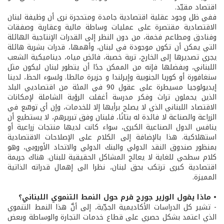
اقتصاد مقيّد.
ففي ظل وجود عقلية اقتصادية جامدة ومتحجرة نرى أن وظيفة لبنان
الاقتصادية مقتصرة على عمليات وساطة مالية وعقارية وصفقات
وفنادق ومطاعم فخمة، من دون النظر إلى القدرات الإنتاجية الهائلة
التي يمكن أن تكون موجودة في لبنان، وأهمها، قدرات بشرية هائلة
يجري تصديرها إلى الخارج، تربة خصبة، فائض مياه، ديناميكية الشعب
اللبناني، وبفضلها فإنه من الممكن جدًا أن يتطور لبنان ليكون مثل
سنغافورة أو كوريا الجنوبية وإيرلندا و جزيرة مالطا. ولسوء الحظ، لدينا
إيديولوجيا مسيطرة على عقول 90 في المئة من اقتصاديي البلد
الذين يحملون تراث وفكر مدرسة أغفلت الرؤية الشاملة لإمكانات
الاقتصاد اللبناني الذي لا يصلح برأيها إلا للخدمات، وإن أي توسّع في
الزراعة والصناعة لا فائدة له بتاتًا، فلبنان وفق تبريرهم، لا يستطيع أن
ينافس الدول الصناعية الكبرى، سواء كانت لديها منتجات زراعية أو
استهلاكية. هذا بالإضافة إلى الكلام على الإصلاحات الاقتصادية
بمنظور صندوق النقد الدولي والبنك الدولي والاتحاد الأوروبي، وهو
كلام سطحي للغاية لا يعالج المشاكل الحقيقية للبنان. هناك جريمة
اقتصادية كبرى ترتكب بحق لبنان، نظرا الى إهمال قدراته الذاتية
المميزة.
• ماذا يقول الوزير جورج قرم حول النمط التنموي اللبناني؟
- تشير كل الدراسات الأكاديمية الجدِّية، إلى أنَّ هذا النمط التنموي
الذي اعتمد بشكل حصري على قطاع خدمات التجارة والوساطة وبعض