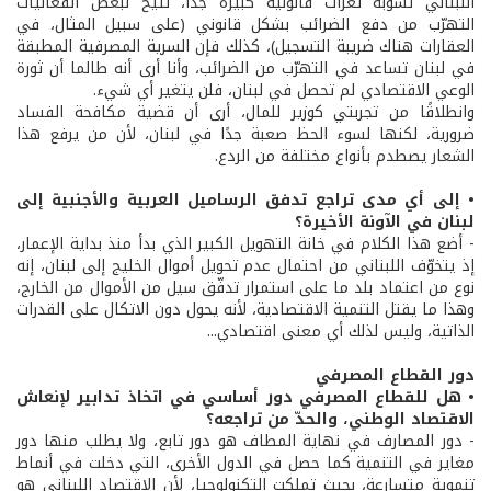
اللبناني تشوبه ثغرات قانونية كبيرة جدًا، تتيح لبعض الفعاليات
التهرّب من دفع الضرائب بشكل قانوني (على سبيل المثال، في
العقارات هناك ضريبة التسجيل)، كذلك فإن السرية المصرفية المطبقة
في لبنان تساعد في التهرّب من الضرائب، وأنا أرى أنه طالما أن ثورة
الوعي الاقتصادي لم تحصل في لبنان، فلن يتغير أي شيء.
وانطلاقًا من تجربتي كوزير للمال، أرى أن قضية مكافحة الفساد
ضرورية، لكنها لسوء الحظ صعبة جدًا في لبنان، لأن من يرفع هذا
الشعار يصطدم بأنواع مختلفة من الردع.
• إلى أي مدى تراجع تدفق الرساميل العربية والأجنبية إلى
لبنان في الآونة الأخيرة؟
- أضع هذا الكلام في خانة التهويل الكبير الذي بدأ منذ بداية الإعمار،
إذ يتخوّف اللبناني من احتمال عدم تحويل أموال الخليج إلى لبنان، إنه
نوع من اعتماد بلد ما على استمرار تدفّق سيل من الأموال من الخارج،
وهذا ما يقتل التنمية الاقتصادية، لأنه يحول دون الاتكال على القدرات
الذاتية، وليس لذلك أي معنى اقتصادي...
دور القطاع المصرفي
• هل للقطاع المصرفي دور أساسي في اتخاذ تدابير لإنعاش
الاقتصاد الوطني، والحدّ من تراجعه؟
- دور المصارف في نهاية المطاف هو دور تابع، ولا يطلب منها دور
مغاير في التنمية كما حصل في الدول الأخرى، التي دخلت في أنماط
تنموية متسارعة، بحيث تملكت التكنولوجيا، لأن الاقتصاد اللبناني هو