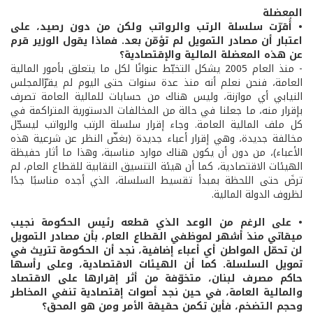
المعضلة
• أُقرّت سلسلة الرتب والرواتب ولكن من دون رصيد، على
اعتبار أن مصادر التمويل لم تؤمّن بعد. فماذا يقول الوزير قرم
عن هذه المعضلة المالية والإقتصادية؟
- منذ العام 2005 يشكل التخبّط عنوانًا لكل ما يتعلق بأمور المالية
العامة، فنحن نعلم أنه منذ عدة سنوات حتى اليوم لم يقرّالمجلس
النيابي أي موازنة، وليس هناك من حسابات للمالية العامة تصرف
بإقرار منه، ما جعلنا في حالة من المخالفات الدستورية المتراكمة في
كل ملف المالية العامة. وجاء إقرار سلسلة الرتب والرواتب ليسجّل
مخالفة جديدة، وهي إقرار أعباء جديدة (بغضّ النظر عن شرعية هذه
الأعباء)، من دون أن يكون هناك موارد مناسبة، وهذا ما أثار حفيظة
الهيئات الاقتصادية، كما أن هيئة التنسيق النقابية للقطاع العام، لم
ترضَ حتى اللحظة بمبدأ تقسيط السلسلة، الذي أجده مناسبًا جدًا
لظروف الدولة المالية.
• على الرغم من الوعد الذي قطعه رئيس الحكومة نجيب
ميقاتي منذ أشهر لموظفي القطاع العام، بأن مصادر التمويل
لن تحمّل المواطن أي أعباء إضافية، نجد أن الحكومة تتريث في
تمويل السلسلة. كما أن الهيئات الاقتصادية، وعلى رأسها
حاكم مصرف لبنان، متخوّفة من أثر إقرارها على الاقتصاد
والمالية العامة، في حين نجد أصوات إقتصادية تنفي المخاطر
وحجم التضخم، فأين تكمن حقيقة الأمر ومن هو المحق؟