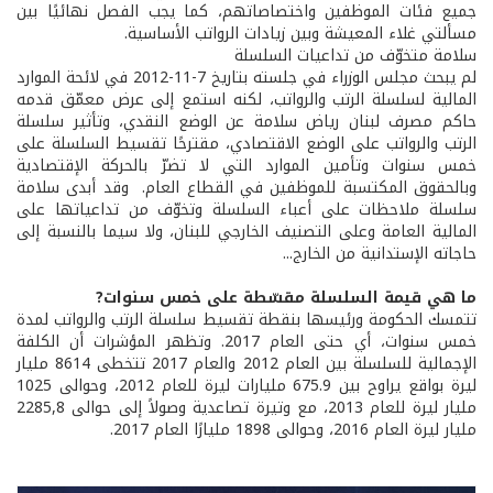
جميع فئات الموظفين واختصاصاتهم، كما يجب الفصل نهائيًا بين
مسألتي غلاء المعيشة وبين زيادات الرواتب الأساسية.
سلامة متخوّف من تداعيات السلسلة
لم يبحث مجلس الوزراء في جلسته بتاريخ 7-11-2012 في لائحة الموارد
المالية لسلسلة الرتب والرواتب، لكنه استمع إلى عرض معمّق قدمه
حاكم مصرف لبنان رياض سلامة عن الوضع النقدي، وتأثير سلسلة
الرتب والرواتب على الوضع الاقتصادي، مقترحًا تقسيط السلسلة على
خمس سنوات وتأمين الموارد التي لا تضرّ بالحركة الإقتصادية
وبالحقوق المكتسبة للموظفين في القطاع العام. وقد أبدى سلامة
سلسلة ملاحظات على أعباء السلسلة وتخوّف من تداعياتها على
المالية العامة وعلى التصنيف الخارجي للبنان، ولا سيما بالنسبة إلى
حاجاته الإستدانية من الخارج...
ما هي قيمة السلسلة مقسّطة على خمس سنوات?
تتمسك الحكومة ورئيسها بنقطة تقسيط سلسلة الرتب والرواتب لمدة
خمس سنوات، أي حتى العام 2017. وتظهر المؤشرات أن الكلفة
الإجمالية للسلسلة بين العام 2012 والعام 2017 تتخطى 8614 مليار
ليرة بواقع يراوح بين 675.9 مليارات ليرة للعام 2012، وحوالى 1025
مليار ليرة للعام 2013، مع وتيرة تصاعدية وصولاً إلى حوالى 2285,8
مليار ليرة العام 2016، وحوالى 1898 مليارًا العام 2017.