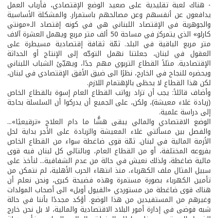
- هناك لعبة تقليدية على صعيد الوضع الإقتصادي، فأرباب العمل
يدافعون عن أنفسهم وعن مصالحهم باستمرار. والمشكلة الأساسية
والجوهرية في الإقتصاد اللبناني هي في كونه إقتصاد الـ«مونتي
كارلو» الذي يتمركز في مساحة 50 ألف متر مربع ويهمل العشرة آلاف
متر مربع الباقية في البلد. ثمّة ثقافة إقتصادية مسيطرة على
العقول في لبنان، جعلتنا نهمل التوجّه إلى الإنتاج أو الحداثة
الإقتصادية. مثلاً القطاع التربوي مهم جدًا، ويهيّئ الشباب اللبناني
ويحضره للنجاح في الخارج، نظرًا الى ضيق الأفق الإقتصادي في لبنان،
لكن هذا القطاع لا يحظى بالإهتمام اللازم.
وأضاف قائلاً: يجب أن تزاد رواتب القطاع العام إسوة بالقطاع الخاص
(زيادة غلاء معيشة)، ولكن، على الجميع أن يدركوا أن السلسلة بحاجة
إلى دراسة علمية.
الوضع الاقتصادي والمالي يبقى هشًّا ما دام العلاج «ترقيعيًا»...
والفصل بين مسألتي غلاء المعيشة والزيادة على الأجر بداية لحل
الأزمة المالية في لبنان. ثمّة قوى ضاغطة سواء من القطاع الخاص
بفروعه المختلفة، أو من القطاع العام، وبالتالي كل لبنان فيه قوى
مالية ضاغطة، ولذلك نعيش في حالة من عدم الشفافية... لنأخذ على
سبيل المثال ملف الكهرباء، منذ انتهاء الحرب الأهلية، لم نتمكن من
تأمين الكهرباء بصورة مستمرة وهذه فضيحة كبرى، ونحن نعلم أن
هناك قوى ضاغطة من مستوردي «الفيول أويل» الى أصحاب المولدات
وغيرهم من المستفيدين من هذا الوضع. أؤكد مجددًا بأننا في حالة
شبه فوضى في إدارة أمور البلاد الاقتصادية والمالية، لا بل نحن خارج