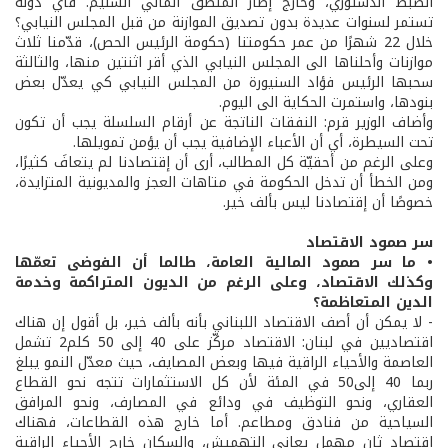
الضبط الدستوري، وخارج إطار المنطق المالي السليم. فأي دولة
تستمر لسنوات عديدة بدون تصديق الموازنة من قبل المجلس النيابي؟
خلال 22 شهرًا من عمر حكومتنا (حكومة الرئيس الحص)، قدّمنا ثلاث
موازنات وأحلناها الى المجلس النيابي الذي أقر اثنتين منها، والثالثة
سحبها الرئيس فؤاد السنيورة من المجلس النيابي كي يعدّل بعض
بنودها، واستمرت الحكاية الى اليوم.
وأضاف الوزير قرم: النفقات الناتجة عن أرقام السلسلة يجب أن تكون
تحت السيطرة، أي أن الأعباء الإضافية يجب أن يؤمن تمويلها.
وعلى الرغم من أحقيّة كل المطالب، أرى أن إقتصادنا لم يتعافَ كثيرًا،
ومن الخطأ أن تدخل الحكومة في متاهات العجز والمديونية المتزايدة،
خصوصًا أن إقتصادنا ليس بألف خير.
سر صمود الاقتصاد
• ما سر صمود المالية العامة، طالما أن الفوضى تعمّها
وكذلك الاقتصاد، وعلى الرغم من الديون المتراكمة وخدمة
الدين المتعاظمة؟
- لا يمكن أن أصف الاقتصاد اللبناني بأنه بألف خير، بل أقول إن هناك
اقتصاديين في لبنان: الاقتصاد مركّز على 40 إلى 50 كلم2 تشمل
العاصمة والأحياء الراقية فيها وبعض المصايف، حيث معدّل النمو يبلغ
ربما 40 إلى50 في المئة لأن كل الاستثمارات تتجه نحو القطاع
العقاري، ونحو التوظيف في ودائع في المصارف، ونحو المرافق
السياحية من فنادق ومطاعم. أما خارج هذه القطاعات، فهناك
اقتصاد ثان مهمل يعاني التهميش، والسكان خارج الأحياء الراقية