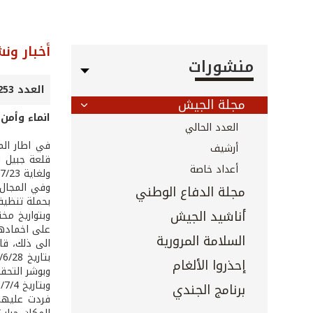
أخبار ون
منشورات
العدد 253 - تموز 2006
مجلة الجيش
انماء وأمن
العدد الحالي
في اطار الم
أرشيف
أعداد خاصة
ولغاية 2006/7/23. وقد شملت الحملة تنظيف جدران القلعة ونزع الأعشاب والنفايات من محيطها.
وفي المجال 
مجلة الدفاع الوطني
بحملة تنظيف
أناشيد الجيش
وبتواريخ مخ
على اخمادها
السلامة المرورية
الى ذلك، قا
إحذروا الألغام
وبوشر التحق
برنامج الجندي
فردت عليهم 