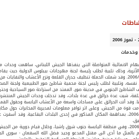
شاطات
 وخدمات
هام الانمائية المتواصلة التي ينفذها الجيش اللبناني، ساهمت وحدات من
نفسه، وتلبية لطلب رئيس لجنة محمية شاطئ صور الطبيعية ولجنة الصحة 
 الشاطئ الجنوبي في مدينة صور، الممتد من استراحة صور السياحية وحتى
تلفة، شبت عدة حرائق في عدة بلدات، وقد تدخلت وحدات الجيش المنتشرة
. وقد أتت الحرائق على مساحات واسعة من الأعشاب اليابسة وحقول القمح و
مت قوة من الجيش، وعلى اثر توافر معلومات لمديرية المخابرات حول مكان
بتاريخ 2006/6/28، بمداهمة المكان المذكور في إحدى البلدات البقاعية. و
يق.
وبتاريخ 2006/7/4، وفي منطقة اليابسة جنوب شرق راشيا، وخلال قيام دورية من
بالمثل ما أدى الى مقتل المدعو وحيد فضل الله السقعان - سوري الجنسي