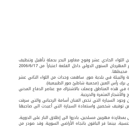
 اللواء الحادي عشر وفوج مغاوير البحر بحملة تأهيل وتنظيف
قلعة جبيل الأثرية، وذلك تلبية لطلب رئيسة لجنة مهرجانات بيبلوس الدولية حيث يقام المهرجان السنوي الدولي داخل القلعة اعتباراً من 2006/6/17
والبيئة في بلدية صور، ساهمت وحدات من اللواء الثاني عشر
 برك رأس العين (محمية شاطئ صور الطبيعية).
 في هذه المناطق وعملت بالاشتراك مع عناصر الدفاع المدني
الأشجار المثمرة والحرجية.
 وجود السيارة التي تخص الفنان أسامة الرحباني والتي سرقت
قد أسفرت عن توقيف شخصين واستعادة السيارة التي أعيدت الى صاحبها
 الجيش بمطاردة مهربين مسلحين، بادروا الى إطلاق النار على الدورية،
ة، بينما فر الباقون باتجاه الأراضي السورية. وقد صودر من