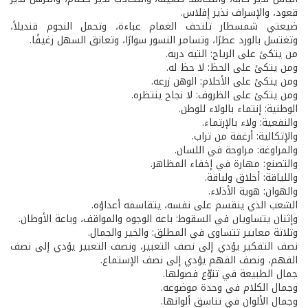
قعود، والإسراف نذير إفلاس.
ضيعتي شمسطار تلتحف الغمام عباءة، وتحمل النجوم قنديلاً،
وتغتسل بالورد عطرًا، وتسامر النسور سوارًا، وتعانق السهل رغيفًا.
من يتكئ على الرياح: التيه دربه.
ومن يتكئ على الحظ: لا حظ له.
ومن يتكئ على الأحلام: الوهن زرعه.
ومن يتكئ على الظروف: لا نجاح ينتظره.
الوطنية: إنتماء بالولاء للوطن.
والنفعية: ولاء بالإرتماء.
والإتكالية: أرغفة من تراب.
والمراوغة: مراوحة في اللسان.
والتصنع: مهارة في إخفاء المظاهر.
واللياقة: أخلاق ولباقة.
والهوان: هوية الأذلاء.
الشعب الذي ينقسم على نفسه، يتقاسمه أعداؤه.
وإثنان يتساويان في السقوط: باعة الوجوه والمواقف، وباعة الأوطان.
وثلاثة معايير تتساوى في المطلق: والخير والجمال.
نصف التفكير يؤدي إلى نصف التعبير، ونصف التعبير يؤدي إلى نصف
الفهم، ونصف الفهم يؤدي إلى نصف الإستماع.
جمال الطبيعة في تنوّع فصولها.
وجمال الكلام في وحدة موضوعه.
وجمال الألوان في تناسق ألوانها.