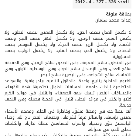
العدد 326 - 327 - آب 2012
بطاقة ملونة
إعداد: محمد سلمان
لا يكتمل العدل بنصف الحق، ولا يكتمل المعنى بنصف النطق، ولا
يكتمل الشعر بنصف الوحي، ولا يكتمل النهر بنصف النبع ونصف
الضفة، ولا يكتمل الزرع بنصف الحرث، ولا يكتمل الموسم بنصف
الحصاد، ولا يكتمل الحب بنصف القلب، ولا يكتمل الواجب بنصف
المسؤولية.
في المنطق: سلاح المعرفة، وفي الصدق سلاح اليقين، وفي الحقيقة
سلاح العدل، وفي الإعتدال سلاح الحوار، وفي الوسطية التوازن، وفي
التماسك سلاح الشجاعة، وفي البصيرة سلاح البصر.
الغيوم الماطرة ينابيع واعدة، والحقول النامية بيادر وافرة، والسواعد
المتخاصرة إرادات جامعة. المسافات الطوال تختصرها همة الأقوياء،
والمسافات القصار تنهك همة الضعفاء، والقليل في موائد الكرم
كثير، والكثير في موائد البخلاء قليل. في المحبة فضيلة وفي التحبب
خديعة.
أنت نبضة حبّ في ومضة عشقٌ، وخاطرة في الحلم، ومعجم الأسماء
تغتني بإسمك، والمنائر مرفأ لشراعك، ونجيمات الفجر تاج لك، وحياء
الياسمين يلوّن وجنتيك، وأسراب الحساسين مظلة لدارتك، والكلمات
تصلي للحب في محرابك.
اليأس نذير كآبة، والتحاسد ضغينة، والتكاذب نذير خصام، والترهل نذير