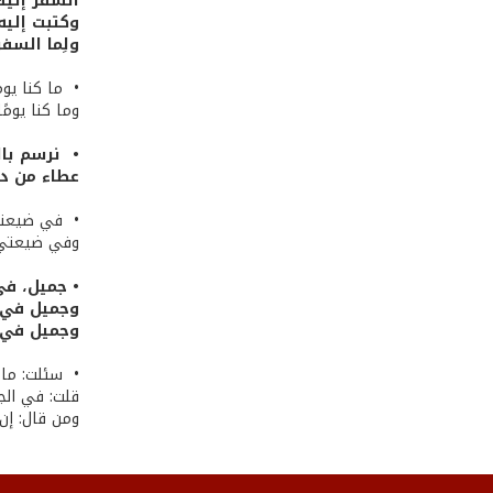
السفر إليك
وكتبت إليه
ولِما السف
• ما كنا يوم
وما كنا يومً
• نرسم بال
عطاء من دو
• في ضيعتي 
وفي ضيعتي، 
• جميل، في
وجميل في أ
وجميل في أ
• سئلت: ما
قلت: في الجغ
ومن قال: إن 