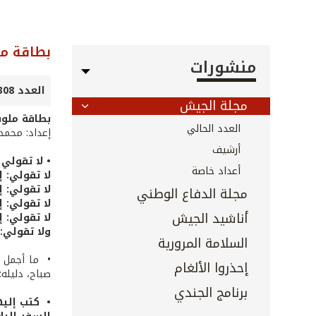
بطاقة مل
منشورات
العدد 308 - شباط 2011
مجلة الجيش
بطاقة ملون
العدد الحالي
إعداد: محمد
أرشيف
• لا تقولي 
أعداد خاصة
لا تقولي: إ
لا تقولي: 
مجلة الدفاع الوطني
لا تقولي: 
أناشيد الجيش
لا تقولي: إ
ولا تقولي:
السلامة المرورية
• ما أجمل ا
إحذروا الألغام
صباح، دليله
برنامج الجندي
• كتب إليه