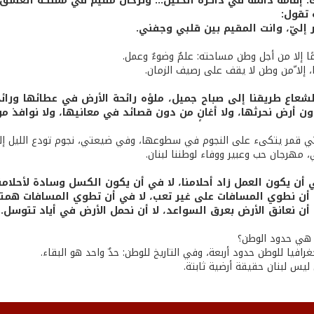
: إقامة دائمة في ذاكرة الحنين... وترحال مقيم في مملكة العشق، 
 تقول:
ر إليّ، وانت المقيم بين قلبي وجفني.
ًا إلا من أجل وطن مساحته: علمٌ وضوءٌ وعمل.
ا، إلا ّمن وطن لا يقف على رصيف الزمان.
شعاع طريقنا إلى صباح جميل، ملؤه رائحة الأرض في عطائها ورائحة
ن أرض نحرثها، ولا أغانٍ من دون قصائد في معانيها، ولا نوافذ من
قمر يتكىء على النجوم في سطوعها، وفي ضيعتي، نجوم تودع الليل إلى
مهرجان حب وعبير ووفاء لوطننا لبنان.
 أن يكون العمل زاد أحلامنا، لا في أن يكون الكسل وسادة لأحلامنا
ن نطوي المسافات على غير تعب، لا في أن تطوي المسافات همتن
ن نعانق الأرض بعرق السواعد، لا أن نحمل الأرض في أياد تتوسل.
 هي حدود الوطن؟
رافيا للوطن حدود أربعة، وفي التاريخ للوطن: حدٌ واحد هو البقاء.
ليس لبنان حقيقة أرضية ثابتة.