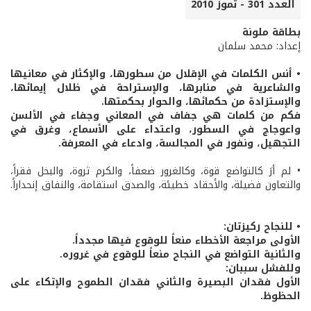
العدد 301 - تموز 2010
بطاقة ملونة
إعداد: محمد سلمان
• أنس الكلمات في الإقلال من سطورها، والإكثار في معانيها
والشاعرية في منابرها، والإستراحة في ظلال إيمائها،
والإستزادة من حكمائها، والحوار بحكمتها.
فكم من كلمات هي جفاف في المعاني وجفاء في الألسن
واعوجاج في السطور، واعتداء على الأسماع، وغرق في
التجهيل، ونفور في المجالسة، وادعاء في المعرفة.
• لم أرَ كالتواضع قوة، وكالغرور ضعفاً، والكرم ثروة، والبخل فقراً،
والتعاون فضيلة، والأحقاد خطيئة، والصدق استقامة، والنفاق إنحداراً.
• للنجاح ركيزتان:
الأولى مراجعة الأخطاء منعاً للوقوع فيها مجدداً.
والثانية التواضع في النجاح منعاً للوقوع في غروره.
وللفشل سببان:
الأول فقدان البصيرة والثاني فقدان الطموح والإتكاء على
الحظوظ.