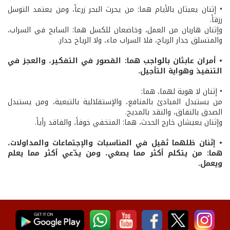
• إثنان يعبثان بالأيام هما: من يحرث البحر زرعاً، ومن يعتمد التوسل
رزقاً.
وإثنان هاربان من العمل، وخاضعان للكسل هما: السابح في السراب،
والمتسلق جدار الرياح، فلا السراب ماء، ولا الرياح جدار.
• أمران عابثان بالواجب هما: القصور في التفكير، والعجز في
التنفيذ وهواية التأجيل.
• إثنان لا هوية لهما، هما:
من يستبدل المبادئ بالمنافع، والإستقلالية بالتبعية، ومن يستبدل
الصدق بالنفاق، والنقد بالمديح.
وإثنان يعيشان خارج الحدث، هما: المتخفي خوفاً، والفاقد رأياً.
• إثنان ظلهما ثقيل في المناسبات والإجتماعات والمداولات،
هما: من يتكلم أكثر مما يصغي، ومن يدّعي أكثر مما يعلم
ويعمل.