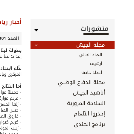
أخبار ريا
منشورات
العدد 301 - تموز 2010
مجلة الجيش
بطولة لبنا
العدد الحالي
إعداد: نينا 
أرشيف
نظّم الإتحاد
أعداد خاصة
المركزي وبإ
مجلة الدفاع الوطني
أما النتائج
أناشيد الجيش
- جميلة عوار
- مريم عوارك
السلامة المرورية
- زلفا الحسن
- حسن الهادي
إحذروا الألغام
- فاروق العير
- كريم كيوان
برنامج الجندي
- زينب المول