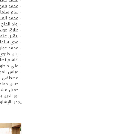
- محمد حاطوم
- محمد قمح إ
- سام سلمان 
- محمد العيرا
- رواد الحاج 
- طارق عويدا
- نيڤين عثمان
- عدي سلمان 
- محمد عواركة
- ريان حلاوي 
- هاشم نصار إ
- علي حاطوم 
- عباس المول
- مصطفى صالح
- حسن حمادة 
- جميل مشمو
- نور الدين ب
يجدر بالإشار