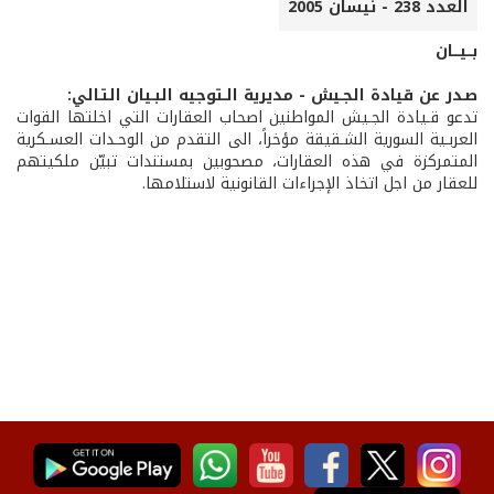
العدد 238 - نيسان 2005
بــيـــان
صـدر عن قيادة الجـيش - مديرية الـتوجيه البـيان التـالي:
تدعو قـيادة الجـيش المواطنين اصحاب العقارات التي اخلتها القوات
العربـية السورية الشـقيقة مؤخراً، الى التقدم من الوحـدات العسـكرية
المتمركزة في هذه العقارات، مصحوبين بمستندات تبيّن ملكيتهم
للعقار من اجل اتخاذ الإجراءات القانونية لاستلامها.