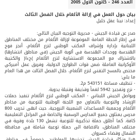
العدد 246 - كانون الأول 2005
بيان حول العمل في إزالة الألغام خلال الفصل الثالث
إعداد: نينا عقل خليل
صدر عن قيادة الجيش - مديرية التوجيه البيان التالي:
في إطار الخطة العامة الموضوعة لإزالة الألغام من مختلف المناطق
اللبنانية بإدارة وإشراف المكتب الوطني لنزع الألغام، أنجز فوج
الهندسة ووحدات الهندسة في ألوية الجيش (في مناطق انتشارها)
بالاشتراك مع المجموعة الاستشارية لنزع الألغام )حءا( والكتيبة
الأوكرانية العاملة ضمن قوات الطوارئ الدولية، وفريق عمل أميركي
مختص بالمسح التقني لنزع الألغام، خلال الفصل الثالث من هذا العام
ما يلي:
- تنظيف مساحة 543151 م2.
- نزع وتفجير: 5942 لغماً وقذيفة وقنبلة يدوية.
ويواصل الجيش اللبناني - المكتب الوطني لنزع الألغام تنفيذ حملات
الإرشاد والتوعية بالتعاون مع اللجنة الوطنية للتوعية من مخاطر
الألغام وجمعية المساعدات الشعبية النروجية، حيث انهى تدريب 800
مدرس يمثلون جميع المدارس الرسمية والخاصة في المراحل التعليمية
كافة. كما أطلق حملة تذكيرية للتوعية تشمل 130 بلدة وقرية في
مختلف المناطق، بالاضافة الى حملة توعية شاملة في محافظة
الشمال وقضاء كسروان.
هذا وتكرّر قيادة الجيش تحذيرها المواطنين، خصوصاً في مناطق