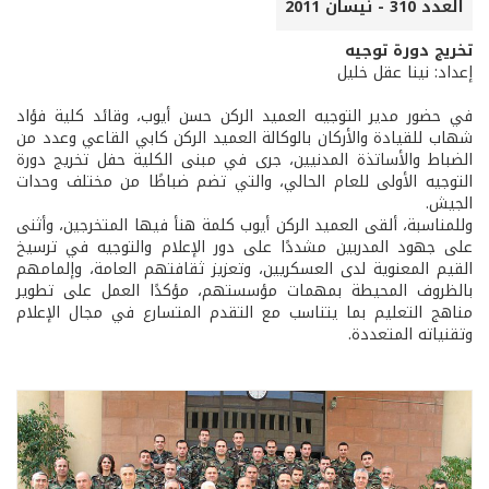
العدد 310 - نيسان 2011
تخريج دورة توجيه
إعداد: نينا عقل خليل
في حضور مدير التوجيه العميد الركن حسن أيوب، وقائد كلية فؤاد
شهاب للقيادة والأركان بالوكالة العميد الركن كابي القاعي وعدد من
الضباط والأساتذة المدنيين، جرى في مبنى الكلية حفل تخريج دورة
التوجيه الأولى للعام الحالي، والتي تضم ضباطًا من مختلف وحدات
الجيش.
وللمناسبة، ألقى العميد الركن أيوب كلمة هنأ فيها المتخرجين، وأثنى
على جهود المدربين مشددًا على دور الإعلام والتوجيه في ترسيخ
القيم المعنوية لدى العسكريين، وتعزيز ثقافتهم العامة، وإلمامهم
بالظروف المحيطة بمهمات مؤسستهم، مؤكدًا العمل على تطوير
مناهج التعليم بما يتناسب مع التقدم المتسارع في مجال الإعلام
وتقنياته المتعددة.