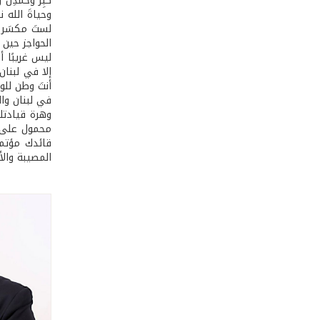
كبِّر وحَمدِل
وحياةَ الله 
لستَ مكسَر 
الحواجز حين 
ليس غريبًا أ
إلا في لبنان
أنتَ وطن للو
في لبنان وال
وهرة قيادتك
محمول على أك
قائدك مؤتمن
المصيبة والأ