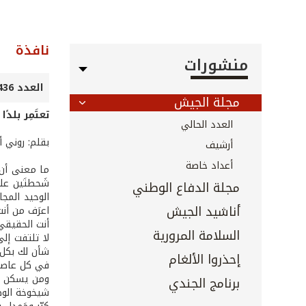
نافذة
منشورات
العدد 436 - 437 - 438 - تشرين الثاني 2021
مجلة الجيش
تعتَمِر بلدًا 
العدد الحالي
بقلم: روني أ
أرشيف
أعداد خاصة
ما معنى أن تع
شَحطتَين على
مجلة الدفاع الوطني
الوحيد المجاز
أناشيد الجيش
اعرَف من أن
أنت الحقيقي
السلامة المرورية
لا تلتفت إلى
شأن لك بكل 
إحذروا الألغام
في كل عاصفة ك
ومن يسكن في
برنامج الجندي
شيخوخة الوطن