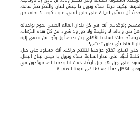
َ الوحيدة المقبولة. شفاعة وطن ينتظر ولادةً لن تأتي إلا بأوجاعِك.
زينة لبكيتَ فرحًا. شدّة وتزول يا جيش لبنان والنّصرُ صَبرُ ساعة.
يحدثُ أن نتمنّى لقياكَ على حاجز أمني. غريب كيف لا نخاف من
سّمهم وتوحّدهم أنت. في كل بلدان العالم الجيش يقوم بواجباته
أهلٌ نحن وإياك. لا وظيفة ولا دور ولا شيء من كلّ هذه الترّهات.
ة. آخر ملاذ لسلمنا الأهلي بين يديك. أول وآخِر من ننتمي إليه
تار النقاط بأي توازن تمشي!
حتى تشبَع. تفتح جراحها لتلتئم جراحُك. أنتَ مسنود على جبل.
لمة أحبُّك على مدار الساعة. شدّة وتزول يا جيش لبنان البطل.
ود على جبل هو جبل أيضًا. دمتَ لنا ودمنا لك. موحَّدون في
طن. اهطُل دفئًا وسلامًا في بيوتنا الصغيرة.