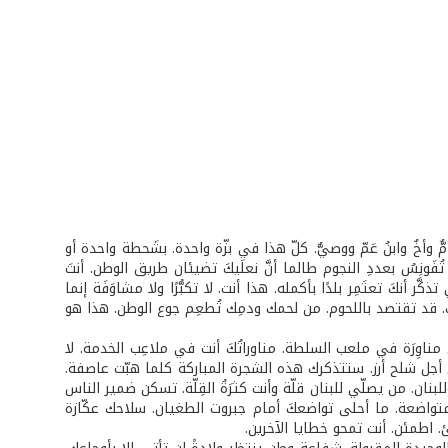
ّ وأخٌ وابنُ عَمّ ووصيٌّ. كلّ هذا في بزّة واحدة. بشَحطة واحدة أو
نِسُ بعددِ النجوم طالما أنَّ نعلَيكَ تضيئان طريق الوطن. أنتَ
ر أنكَ تعتَمِر بلدًا بأكمله. هذا أنت. لا تكبُّرًا ولا مشاوَفَة إنما
 قد تقتصد باللحوم. من لحمك ودمِك تُطعِم جوع الوطن. هذا هو
ناوِرَة في ملعب السلطة. مناوراتُكَ أنت في ملاعِب الخدمة. لا
أجل شلح أرز. ستتذكرك هذه الشجرة المباركة كلما هبّت عاصفة.
لبنان. من يصلّي للبنان قلّة وأنت كثرَةُ القِلّة. تسكن ضمير الناس
متواضعة. ما أحلى تواضعكَ أمام جبروت الطغيان. سلاحك عكّازة
. اطمئن. أنت تمحو خطايا الآخرين.