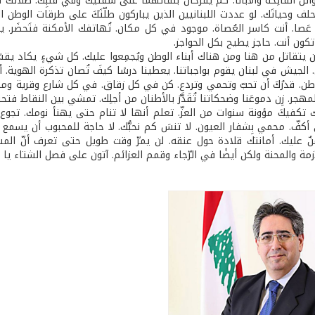
 واتلُ الفاتِحَة والأبانا. كم يفرحان بلقائهما على شفتَيك وفي قلبِك. صلاتُك
نحلف وحياتَك. لو عددت اللبنانيين الذين يباركون طلّتَكَ على طرقات الوطن الح
عَصا. أنت كاسر العُصاة. موجود في كل مكان. تُهاتفك الأمكنة فتَحضَر. 
تكون أنت. حاجز يطيح بكل الحواجز.
ن يتقاتل من هنا ومن هناك أبناء الوطن ويُجمِعوا عليك. كل شيءٍ يكاد يق
. الجيش في لبنان يقوم بواجباتنا. يعطينا درسًا كيفَ تُصان تذكرة الهوية. 
طن. قدرُكَ أن تحبّ وتحمي وتردع. كن في كل زقاق. في كل شارع وقرية ومدين
مهجر. زِن دموعَنا وضحكاتنا تُقَدَّرُ بالأطنان من أجلِك. تمشي بين النقاط فتح
 تكفيكَ مؤونة سنوات من العزّ. تعلم أنها لا تنام حتى يهنأ نومك. تجوع 
فّ. محمي بِشفار العيون. لا تنسَ كم نحبُّك. لا حاجة للمحبوب أن يسمع ك
ٌ عليك. أمانتك قلادة حول عنقه. لن يمرّ وقت طويل حتى تعرف أنّ المسن
زمة والمحنة ولكن أيضًا في الرّجاء وقمم العزائم. آتون على فصل الشتاء يا و