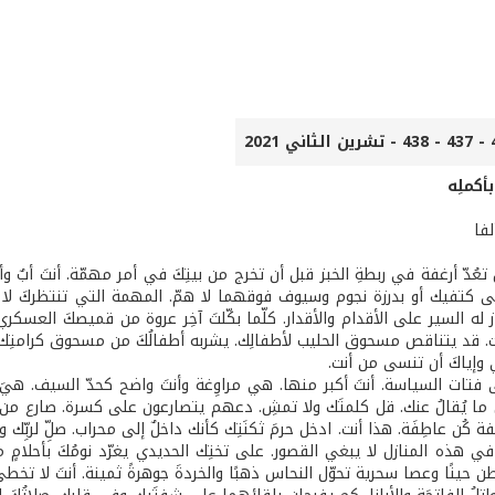
بأكملِه
لفا
ُدّ أرغفة في ربطةِ الخبز قبل أن تخرج من بيتِكَ في أمر مهمّة. أنتَ أبٌ وأمٌ
 كتفيك أو بدرزة نجوم وسيوف فوقهما لا همّ. المهمة التي تنتظركَ لا تُفَو
 له السير على الأقدام والأقدار. كلّما بكّلتَ آخِر عروة من قميصكَ العسكري تذكَّ
ت. قد يتناقص مسحوق الحليب لأطفالِك. يشربه أطفالُكَ من مسحوق كرامتِك.
 وإياكَ أن تنسى من أنت.
 فتات السياسة. أنتَ أكبر منها. هي مراوِغة وأنتَ واضح كحدّ السيف. هيَ م
ما يُقالُ عنك. قل كلمتَك ولا تمشِ. دعهم يتصارعون على كسرة. صارع من 
ُن عاطِفَة. هذا أنت. ادخل حرمَ ثكنَتِك كأنك داخلٌ إلى محراب. صلِّ لربِّك ول
 هذه المنازل لا يبغي القصور. على تختِك الحديدي يغرّد نومُكَ بأحلامٍ 
 حينًا وعصا سحرية تحوّل النحاس ذهبًا والخردةَ جوهرةً ثمينة. أنتَ لا تخطئ