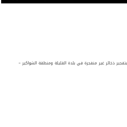
ساعة 13.00، ستقوم وحدات من الجيش بتفجير ذخائر غير منفجرة في بلدة القليلة ومنطقة الشواكير –