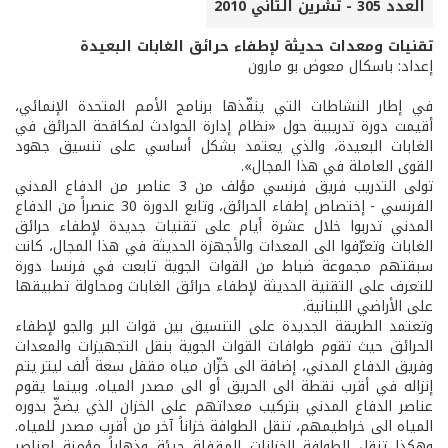
العدد 305 - تشرين الثاني 2010
تقنيات ومعدات حديثة لإطفاء حرائق الغابات البعيدة
إعداد: باسكال معوض بو مارون
في إطار النشاطات التي ينفّذها برنامج الأمم المتحدة الإنمائي،
أقيمت دورة تدريبية حول «نظام إدارة الحوادث لمكافحة الحرائق في
الغابات البعيدة، والذي يعتمد بشكل أساسي على تنسيق جهود
القوى العاملة في هذا المجال».
تولى التدريب فريق فرنسي مؤلف من 3 عناصر من الدفاع المدني
الفرنسي - إختصاص إطفاء الحرائق، وتابع الدورة 30 عنصراً من الدفاع
المدني تدربوا خلال عشرة أيام على تقنيات جديدة لإطفاء حرائق
الغابات وتعرّفوا الى المعدات والأجهزة الحديثة في هذا المجال، كانت
سبقتهم مجموعة ضباط من القوات الجوية تابعت في فرنسا دورة
للتعرف على التقنية الحديثة لإطفاء حرائق الغابات ومحاولة تطبيقها
على الأراضي اللبنانية.
وتعتمد الطريقة الجديدة على التنسيق بين قوات البر والجو لإطفاء
الحرائق حيث تقوم طوافات القوات الجوية بنقل التجهيزات والمعدات
وفريق الدفاع المدني، إضافة الى خزّان مياه مقفل سعة ألف ليتر يتم
إنزاله في أقرب نقطة الى الحريق أو الى مصدر المياه. وبينما يقوم
عناصر الدفاع المدني بتركيب معداتهم على الخزان الذي يضخّ بدوره
المياه الى خراطيمهم، تنقل الطوافة خزاناً آخر من أقرب مصدر للمياه.
وهكذا تنقل الطوافة الخزانات المقفلة جيئة وذهاباً مؤمنة لعناصر