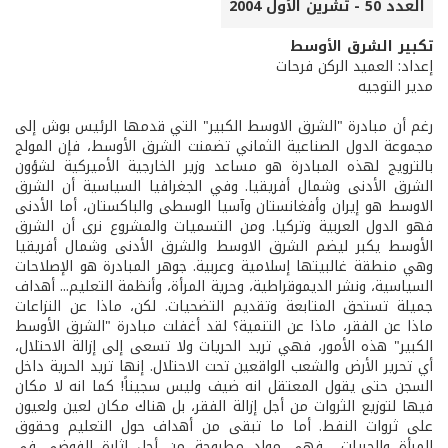
العدد 50 - تشرين الأول 2004
تكبير الشرق الأوسط
إعداد: العميد الركن فرحات
مدير التوجيه
رغم أن مبادرة "الشرق الاوسط الكبير" التي قدمها الرئيس بوش إلى
مجموعة الدول الصناعية الثماني تضمنت الشرق الأوسط، فإن المولج
بالترويج لهذه المبادرة هو مساعد وزير الخارجية الأميركية لشؤون
الشرق الأدنى وشمال أفريقيا. وفي الجغرافيا السياسية أن الشرق
الاوسط هو إيران وأفغانستان وآسيا الوسطى والباكستان، أما الأدنى
فهو الدول العربية وتركيا. ومن التسميات والمشروع نرى أن الشرق
الأوسط يكبر ليضم الشرق الاوسط والشرق الأدنى وشمال أفريقيا
وهي منطقة غالبيتها إسلامية وعربية. جوهر المبادرة هو الإصلاحات
السياسية، ونشر الديموقراطية، وحرية المرأة، وأنظمة التعليم... أهداف
جميلة تستحق المتابعة وتقديم التضحيات. لكن، ماذا عن النزاعات
ماذا عن الفقر، ماذا عن التنمية؟ لقد أغفلت مبادرة "الشرق الأوسط
الكبير" هذه الأمور، فهي تريد الحريات ولا تسعى إلى إزالة الاحتلال،
أي تحرير الأرض والشعب الواقعين تحت الاحتلال. إنها تريد الحرية داخل
السجن حتى يقول المعتقل انه ضيف وليس سجيناً! كما انه لا مكان
فيها لتوزيع الثروات من أجل إزالة الفقر، بل هناك مكان لعين ولعيون
على ثروات النفط. أما ما تبقى من أهداف حول التعليم وحقوق
المرأة والحريات... فهي مواد مطروحة من أجل إثارة الفوضى في