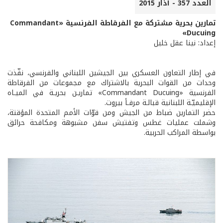
العدد 357 - آذار 2015
تمارين بحرية مشتركة مع الفرقاطة الفرنسية «Commandant
Ducuing»
إعداد: نينا عقل خليل
في إطار التعاون العسكري بين الجيشين اللبناني والفرنسي، نفّذت
وحدات من القوات البحرية بالاشتراك مع مجموعات من الفرقاطة
الفرنسية «Commandant Ducuing» تماريـن بحريـة في الميـاه
الإقليميّـة اللبنانية قبالـة مرفـأ بيروت.
حضر التمارين ضباط من الجيش ومن قوّات الأمم المتحدة المؤقتة،
وشملت عمليات غطس وتفتيش سفن مشبوهة ومكافحة حرائق
بواسطة المراكب الحربية.