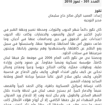
العدد 301 - تموز 2010
تمّوز
إعداد: العميد الركن صالح حاج سليمان
مدير التوجيه
كان تمّوز دائماً شهر الحروب والثورات، ومحطة تغيير وجهة السّير في
تاريخ الكثير من الدول والشعوب والحضارات. وكانت تلك الحروب
اعتداءات على الحقوق في حين ومدافعات عنها في أحيان، وما
ضاعت حقوق آمن بها أصحابها، ودافعوا عنها، واستبسلوا في سبيل
رفع الظلم عن كاهلها، واستشهدوا وهم يرفعون راياتها، ويثبتون
شرعيتها في سجلات الخلود.
وحصتنا نحن من تمّوز كانت العام 2006 في موقعة عبّر فيها لبنان
كاملاً، مؤسسة عسكرية وشعباً مقاوماً، عن صمود واضح، وإرادة
صلبة، وبطولات مميّزة، وكانت النتائج دروساً وعبراً ومفاخر ومنائر
تحكي عن كيف يكون افتداء الوطن، وكيف يكون الدفاع عن قدسية
الأرض، وكيف يكون سلاح الحق غالباً منتصراً برجاحة العقل وصلابة
الساعد وصفاء الضمير.
كانت ترسانة إسرائيل العسكرية جاهزة، وكان الحقد كبيراً والقصف
عنيفاً والدمار كبيراً. لم يسترح شعب لبنان في لحظة واحدة خلال
الشهر الساخن والطويل، ولم يكن لديه وقت إلا للدفاع ورد العدوان.
مآتم الشهداء لم تنل حقها الكافي، إلا أن أرواح هؤلاء الأبطال كانت
تعرف ما يجري وهي في طريقها الى ربها، ولم تكن لتعتب. وجراح