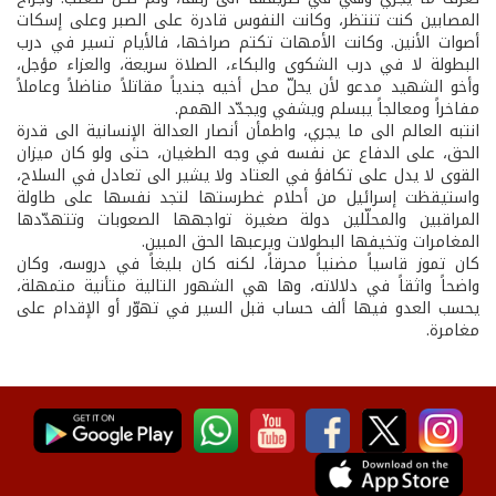
المصابين كنت تنتظر، وكانت النفوس قادرة على الصبر وعلى إسكات
أصوات الأنين. وكانت الأمهات تكتم صراخها، فالأيام تسير في درب
البطولة لا في درب الشكوى والبكاء، الصلاة سريعة، والعزاء مؤجل،
وأخو الشهيد مدعو لأن يحلّ محل أخيه جندياً مقاتلاً مناضلاً وعاملاً
مفاخراً ومعالجاً يبسلم ويشفي ويجدّد الهمم.
انتبه العالم الى ما يجري، واطمأن أنصار العدالة الإنسانية الى قدرة
الحق، على الدفاع عن نفسه في وجه الطغيان، حتى ولو كان ميزان
القوى لا يدل على تكافؤ في العتاد ولا يشير الى تعادل في السلاح،
واستيقظت إسرائيل من أحلام غطرستها لتجد نفسها على طاولة
المراقبين والمحلّلين دولة صغيرة تواجهها الصعوبات وتتهدّدها
المغامرات وتخيفها البطولات ويرعبها الحق المبين.
كان تموز قاسياً مضنياً محرقاً، لكنه كان بليغاً في دروسه، وكان
واضحاً واثقاً في دلالاته، وها هي الشهور التالية متأنية متمهلة،
يحسب العدو فيها ألف حساب قبل السير في تهوّر أو الإقدام على
مغامرة.