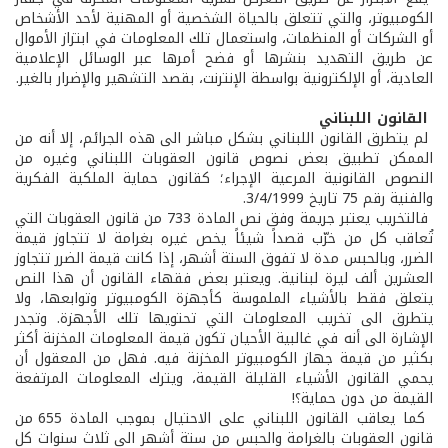
الكومبيوتر، والتي تتعلق بالحياة الشخصية أو المهنية لأحد الأشخاص
أو الشركات أو المنظمات، واستعمال تلك المعلومات في ابتزاز الأموال
عن طريق التهديد بنشرها أو فضح أمرها عبر الوسائل الإعلامية
العادية، أو الإلكترونية بواسطة الإنترنت، بقصد التشهير والإضرار بالغير.
القانون اللبناني
لم يتطرق القانون اللبناني بشكل مباشر الى هذه الجرائم، إلا أنه من
الممكن تطبيق بعض نصوص قانون العقوبات اللبناني وغيره من
النصوص القانونية المرعية الإجراء؛ كقانون حماية الملكية الفكرية
والفنية رقم 75 تاريخ 3/4/1999.
فالتخريب يعتبر جريمة وفق نص المادة 733 من قانون العقوبات التي
تُعاقب كل من خرّب قصداً شيئاً يخص غيره بغرامة لا تتجاوز قيمة
الضرر، وبالحبس مدة لا تفوق الستة أشهر، إذا كانت قيمة الضرر تتجاوز
العشرين ألف ليرة لبنانية. ويعتبر بعض فقهاء القانون أن هذا النص
يتعلق فقط بالأشياء الملموسة كأجهزة الكومبيوتر وتوابعها، ولا
يتطرق الى تخريب المعلومات التي تحتويها تلك الأجهزة. وتجدر
الإشارة الى أنه في غالبية الأحيان تكون قيمة المعلومات المخزنة أكثر
بكثير من قيمة جهاز الكومبيوتر المخزنة فيه. فهل من المعقول أن
يحمي القانون الأشياء القليلة القيمة، ويترك المعلومات المرتفعة
القيمة من دون حماية؟!
كما يعاقب القانون اللبناني على الاحتيال بموجب المادة 655 من
قانون العقوبات بالغرامة والحبس من ستة أشهر الى ثلاث سنوات كل