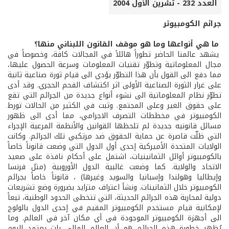
العدد 232 - تشرين الأول 2004
جرائم الكومبيوتر
ما هي أنواعها وما هو موقف القانون اللبناني منها؟
يشهد عالمنا الحاضر تطوراً هائلاً في المجالات كافة، وخصوصاً في
مجال المعلوماتية وتطوّر تقنيات المعلومات وسرعة الحصول عليها،
مما دفع الى القول بأن هذا التطوّر يؤدي الى قيام ثورة صناعية ثانية
على غرار الثورة الصناعية الأولى اثر اكتشاف الفحم الحجري. وقد أدى
تطوّر نظام المعلوماتية الى نشوء أنواع جديدة من الجرائم التي تقع
على حقوق الغير وعلى المجتمع. وثبت في الكثير من الحالات تورط
الكومبيوتر في مخططات التصرف الاجرامي، مما أدى الى ظهور
مسائل قانونيه جديدة لم تلحظها القوانين والأنظمة المرعية الإجراء
التي ظلّت قاصرة عن حماية الحقوق ضد مرتكبي تلك الجرائم. وكانت
الولايات المتحدة الأميركية إحدى أول الدول التي وضعت قانوناً خاصاً
بالكومبيوتر أوائل الثمانينيات، اشتمل على أحكام نافذة على صعيد
الاتحاد والولاية. كما وضعت غالبية الدول الأوروبية (مثل فرنسا
وإيطاليا وهولندا وإسبانيا والسويد وغيرها) ، قانوناً خاصاً بجرائم
الكومبيوتر خلال الثمانينات. ونشأ اعتراف متزايد بضرورة وضع تشريعات
دولية لمحاربة هذه الجرائم الحديثة، التي تتخطى الحدود الوطنية، تبعاً
لإمكانية قيام مستخدم الكومبيوتر المقيم في إحدى الدول بالولوج
الى أجهزة الكومبيوتر الموجودة في أي مكان آخر في العالم. وما
يُظهر خطورة هذه الجرائم هو أن العالم المالي بات يعتمد اليوم