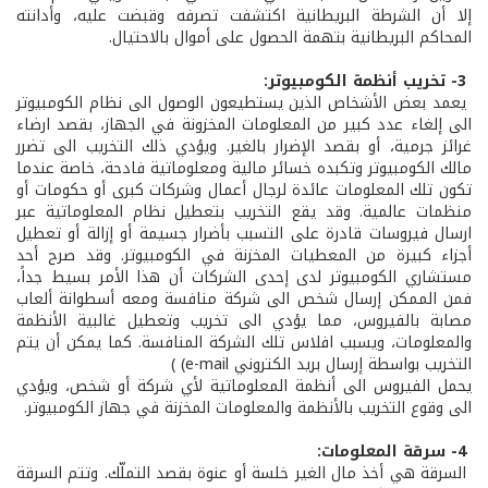
إلا أن الشرطة البريطانية اكتشفت تصرفه وقبضت عليه، وأدانته
المحاكم البريطانية بتهمة الحصول على أموال بالاحتيال.
3- تخريب أنظمة الكومبيوتر:
يعمد بعض الأشخاص الذين يستطيعون الوصول الى نظام الكومبيوتر
الى إلغاء عدد كبير من المعلومات المخزونة في الجهاز، بقصد ارضاء
غرائز جرمية، أو بقصد الإضرار بالغير. ويؤدي ذلك التخريب الى تضرر
مالك الكومبيوتر وتكبده خسائر مالية ومعلوماتية فادحة، خاصة عندما
تكون تلك المعلومات عائدة لرجال أعمال وشركات كبرى أو حكومات أو
منظمات عالمية. وقد يقع التخريب بتعطيل نظام المعلوماتية عبر
ارسال فيروسات قادرة على التسبب بأضرار جسيمة أو إزالة أو تعطيل
أجزاء كبيرة من المعطيات المخزنة في الكومبيوتر. وقد صرح أحد
مستشاري الكومبيوتر لدى إحدى الشركات أن هذا الأمر بسيط جداً،
فمن الممكن إرسال شخص الى شركة منافسة ومعه أسطوانة ألعاب
مصابة بالفيروس، مما يؤدي الى تخريب وتعطيل غالبية الأنظمة
والمعلومات، ويسبب افلاس تلك الشركة المنافسة. كما يمكن أن يتم
التخريب بواسطة إرسال بريد الكتروني e-mail) )
يحمل الفيروس الى أنظمة المعلوماتية لأي شركة أو شخص، ويؤدي
الى وقوع التخريب بالأنظمة والمعلومات المخزنة في جهاز الكومبيوتر.
4- سرقة المعلومات:
السرقة هي أخذ مال الغير خلسة أو عنوة بقصد التملّك. وتتم السرقة