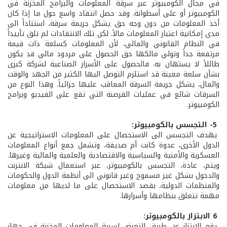
في مجال الكومبيوتر عبر سرقة المعلومات والبرامج المخزنة في
الكومبيوتر أو على أسطوانة. وقد حصل انتقاد واسع حول ما إذا كان
أخذ المعلومات من دون وجه حق يشكل جريمة سرقة، استناداً الى
مدى إمكانية اعتبار المعلومات مالاً. لكن تلك الانتقادات لم تلق تأييداً
في النظام القانوني والمالي، لأن المعلومات كسلعة ذات قيمة
مرتفعة جداً وتولي مالكها حق الحصول على مردود مالي قد يكون
طائلاً لا يستهان به. فالحصول على الأسرار الصناعية لشركة كبرى
بشأن سلعة معينة قد استلزم التوصل اليها الكثير من الجهد والوقت
والمال، يشكل جريمة السرقة المعاقب عليها جزائياً. وهذا النوع من
السرقات شائع في عمليات القرصنة التي تقع على الفيديو وبرامج
الكومبيوتر.
5- التجسس بالكومبيوتر:
يهدف التجسس الى الاستحصال على المعلومات الاستراتيجية عن
الدول الأخرى، عدوة كانت أم صديقة، وتشمل جمع أنواع المعلومات
العسكرية والأمنية والسياسية والاقتصادية والعلمية والمالية وغيرها.
ويتم، عادة، التجسس بالكومبيوتر، عبر استعمال شبكة الانترنت
والدخول بشكل غير مسموح وغير قانوني الى أنظمة الدول والحكومات
والمنظمات الدولية، بقصد الاستحصال على ما لديها من معلومات
مهمة تتعلق بنظامها وأسرارها.
6 الابتزاز بالكومبيوتر:
يقع الابتزاز عن طريق التعرض لسرية المعلومات المخزنة في جهاز