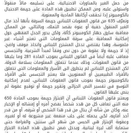
من حمل الغير بالمناورات الاحتيالية، على تسليمه مالاً منقولاً
واستولى عليه. ومن الممكن تطبيق هذه المادة على جريمة الاحتيال
بالكومبيوتر إذا تحققت أركانها المادية والمعنوية.
وتعرّف 635 من قانون العقوبات اللبناني جريمة السرقة بأنها أخذ مال
الغير المنقول خفية أو عنوة بقصد التملك. وبالتالي، من الممكن
معاقبة سارق جهاز الكومبيوتر كآلة، ولكن يدور الجدل الفقهي حول
إمكانية المعاقبة على سرقة المعلومات التي تعتبر أشياء غير
ملموسة، وهذا يقتضي تدخل المشترع اللبناني واتخاذ موقف واضح،
إذ لا جريمة ولا عقوبة من دون نص وفقاً لمبدأ الشرعية. والتجسس
معاقب عليه أيضاً في القانون اللبناني بموجب المادة 281 وما يليها
من قانون العقوبات، وذلك عندما تتعلق المعلومات بسلامة الدولة،
لكن المشترع اللبناني لم يتطرق الى الأسرار والمعلومات التي تتعلق
بالأفراد الطبيعيين أو المعنويين. فلا يعتبر التجسس على الأفراد
بالكومبيوتر جريمة بموجب قانون العقوبات اللبناني، لعدم إمكانية
التوسع في تفسير النص الجزائي وتقرير جريمة أو توقيع عقوبة لم
ينص عليها القانون.
ويعتبر قانون العقوبات اللبناني أن الابتزاز جريمة بموجب المادة 650
منه التي تعاقب كل من هدد شخصاً بفضح أمره أو إفشائه أو الإخبار
عنه، وكان من شأنه أن ينال من قدر هذا الشخص أو شرفه، أو من قدر
أحد أقاربه، لكي يحمله على جلب منفعة غير مشروعة له أو لغيره.
وعقوبة الإبتزاز هي الحبس من شهر الى سنتين، والغرامة حتى
ستماية ألف ليرة لبنانية. ويدخل ضمن تطبيق هذه المادة الابتزاز