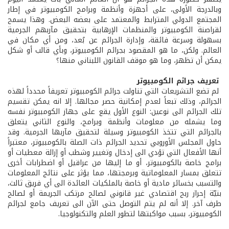
وبالدرجة الأولى، على أجهزة وأنظمة وبرامج الكومبيوتر في إطار
المجتمع الدولي المترابط والمعتمد على بعضه البعض. وهذا يسمح
لقراصنة الكومبيوتر والمنظمات الإرهابية بتحقيق مآربهم الجرمية
بسهولة وسرعة فائقة، وإدارة الجرائم عن بُعد، ومن أي مكان في
العالم. ولكن، ما هو المقصود بجرائم الكومبيوتر، وبأي قالب أو شكل
يمكن أن تظهر، وما هو موقف القانون اللبناني منها؟
تعريف جرائم الكومبيوتر
لم تضع التشريعات التي تناولت جرائم الكومبيوتر تعريفاً محدداً لهذه
الجرائم، وذلك تبعاً لعدم إمكانية حصر مجالها. إلا انه يمكن تقسيم
تلك الجرائم الى نوعين: النوع الأول يقع على جهاز الكومبيوتر نفسه
وما يشمله من معلومات وأنظمة وبرامج، والنوع الثاني يتعلق
بالجرائم التي تتخذ الكومبيوتر وسيلة لتحقيق مآربها الجرمية. وقد
حاول المجلس الأوروبي تحديد الجرائم ذات الصلة بالكومبيوتر، معتبراً
أنها الأفعال التي تؤدي الى إدخال وتغيير وشطب أو إزالة معطيات أو
برامج خاصة بالكومبيوتر، أو ما إليها من عراقيل أو اضطرابات أخرى
تتعلق بمسار المعلوماتية وبرمجتها، مما يؤثر على نتائج المعلومات
والتسبب بخسائر مادية أو خاصة بالملكيات العائدة الى أي فريق ثالث،
بنيّة إحراز ربح اقتصادي غير قانوني لصالح مرتكب الجريمة أو لصالح
طرف آخر. إلا أنه لم يتم التوصل حتى الآن الى تعريف جامع لجرائم
الكومبيوتر، بسبب مواكبتها لتطور العلم والتكنولوجيا.