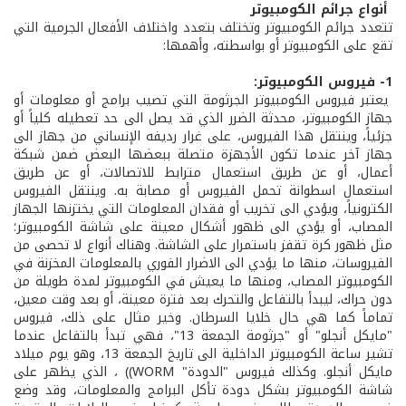
أنواع جرائم الكومبيوتر
تتعدد جرائم الكومبيوتر وتختلف بتعدد واختلاف الأفعال الجرمية التي
تقع على الكومبيوتر أو بواسطته، وأهمها:
1- فيروس الكومبيوتر:
يعتبر فيروس الكومبيوتر الجرثومة التي تصيب برامج أو معلومات أو
جهاز الكومبيوتر، محدثة الضرر الذي قد يصل الى حد تعطيله كلياً أو
جزئياً، وينتقل هذا الفيروس، على غرار رديفه الإنساني من جهاز الى
جهاز آخر عندما تكون الأجهزة متصلة ببعضها البعض ضمن شبكة
أعمال، أو عن طريق استعمال مترابط للاتصالات، أو عن طريق
استعمال اسطوانة تحمل الفيروس أو مصابة به. وينتقل الفيروس
الكترونياً، ويؤدي الى تخريب أو فقدان المعلومات التي يختزنها الجهاز
المصاب، أو يؤدي الى ظهور أشكال معينة على شاشة الكومبيوتر؛
مثل ظهور كرة تقفز باستمرار على الشاشة. وهناك أنواع لا تحصى من
الفيروسات، منها ما يؤدي الى الاضرار الفوري بالمعلومات المخزنة في
الكومبيوتر المصاب، ومنها ما يعيش في الكومبيوتر لمدة طويلة من
دون حراك، ليبدأ بالتفاعل والتحرك بعد فترة معينة، أو بعد وقت معين،
تماماً كما هي حال خلايا السرطان. وخير مثال على ذلك، فيروس
"مايكل أنجلو" أو "جرثومة الجمعة 13"، فهي تبدأ بالتفاعل عندما
تشير ساعة الكومبيوتر الداخلية الى تاريخ الجمعة 13، وهو يوم ميلاد
مايكل أنجلو. وكذلك فيروس "الدودة" WORM)) ، الذي يظهر على
شاشة الكومبيوتر بشكل دودة تأكل البرامج والمعلومات، وقد وضع