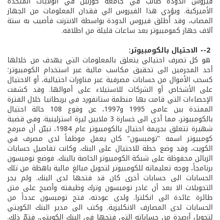
فيروس الدودة طالب في جامعة كورنيل في الولايات المتحدة
الأميركية. ويؤدي هذا الفيروس الي فقدان المعلومات من الجهاز
المصاب، وقد أُطلق فيروس الدودة بواسطة الانترنت فأصيب به ستة
آلاف جهاز كمومبيوتر بعد ساعات قليلة من اطلاقه.
2-- الاحتيال بالكومبيوتر:
هو كل تصرف احتيالي يتعلق بالمعلومات التي يهدف من خلالها
أحد المجرمين الى تحقيق مكاسب مالية عبر استخدام الكومبيوتر؛
كسحب الأموال من حسابات مصرفية عبر مناورات احتيالية، أو الاحتيال
على الأشخاص أو الشركات للاستيلاء على أموالها. وقد كشفت
الإحصاءات التي قامت بها منظمة ستانفورد في بريطانيا خلال الفترة
الممتدة بين عامي 1995 و1997، عن وقوع 108 حالة احتيال
بالكومبيوتر، مما أدى الى خسارة 3 ملايين ليرة استرلينية. وفي قضية
شهيرة تتعلق بجريمة احتيال بالكومبيوتر عام 1984، تبيّن أن مبرمج
كومبيوتر اسمه "تومبسون" كان يعمل موظفاً لدى مصرف في
الكويت، وقد وضع خطة للاحتيال على البنك. وكانت تفاصيل حسابات
الزبائن محفوظة على شبكة الكومبيوتر الخاصة بالبنك. فوضع تومبسون
برنامجاً، ووجه تعليماته للكومبيوتر لتحويل مبالغ مالية باهظة من تلك
الحسابات الى حسابات أخرى كان قد فتحها لدى البنك. ولم يجر
التحويلات الا بعد أن غادر تومبسون وترك وظيفته وأصبح على متن
طائرة عائدة الى انكلترا. ولدى عودته، فتح تومبسون عدداً من
الحسابات لدى المصارف الانكليزية. وكتب الى مدير البنك الكويتي
لتحويل أرصدة من حساباته التي فتحها في البنك الكويتي، فتمّ ذلك.