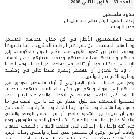
العدد 63 - كانون الثاني 2008
حدود فلسطين
إعداد: العميد الركن صالح حاج سليمان
مدير التوجيه
يلفت الفلسطينيون الأنظار في كل مكان بنضالهم المستمر،
ودفاعهم المستميت عن حقوقهم الوطنية المشروعة، كما يلفتونها
بوقوف الكثير من شعوب الأرض، على عكس الدول والحكومات، إلى
جانبهم، واقتناعها بعدالة قضيتهم، وحتمية انتصارهم، ففي الحساب
الإنساني لا بدّ للشعوب أن تنتصر في دفاعها عن أرضها - وفي أرضها
- ، ولا بدّ للعدوان أن يتقهقر وينهزم مهما غالى في وحشيته
وتجاوزه للأعراف والمواثيق.
ولعل في حسابات الكيان الإسرائيلي أنّ أبناء فلسطين يعودون في
نسبهم إلى أوروبا، وأنهم من خلال ذاك النسب متهمون بتعذيب
اليهود، في الماضي، وتعريضهم للأخطار، واليوم عاد الإسرائيليون
لينتقموا لأنفسهم بعد طول انتظار! من هنا يا ترى السبب في ما
حرقوا، وما هدموا، وما شرّدوا، وما أبادوا، وما عذّبوا، وما ظلموا، من
دون أن يميزوا بين الشجرة والحجر، أو بين الطفل الرضيع والشيخ،
والمرأة والرجل، والتلميذ والعامل؟.. لكن أطفال الحجارة يقاومون، وهم
على ثقة وإيمان بأن إسرائيل التي اقتلعت الزيتون، واقتطعت الليمون،
وأبادت أحواض الزهور، لن تستطيع طحن الحجارة والحصى وحبات الرمل،
كما أنها لن تتمكن من ليّ ذراع المواطن الفلسطيني، أو اغتيال روح