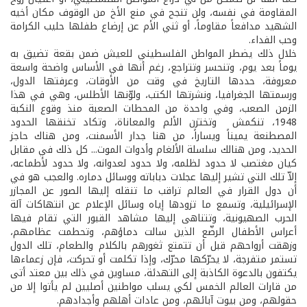
المقاومة في نفسه، ولن تنجح في منع الأخ من الوقوف مكان أخيه
الشهيد مدافعاً مقاوماً، أو ثني الأم عن إرضاع طفلها حليب الكرامة
وحب الفداء.
خلال ذلك يضطر المواطن الفلسطيني للعيش ضمن بقعة تضيق به
يوماً بعد يوم، وتنحسر وتتراجع، رغم أنها في الأساس واضحة واسعة
معروفة، حددها التاريخ في وقت من الأوقات، وعرفتها الدول،
ورسمتها الجغرافيا، ونشرتها الكتب، ولوّنها الأطلس، وهي في هذا
الزمن الصعب، وفي واحدة من المحطات الصعبة منذ وقوع النكبة
1948، تنكمش وتختزن الألم والمعاناة، وتكاد تخنقها الحدود
المصطنعة يميناً ويساراً، من هنا جدار الأسمنت، ومن هناك حاجز
الحديد، ومن هنالك سلسلة الألغام وأدوات الموت... كل ذلك في مقابل
كيان مغتصب لا حدود لظلمه، ولا حدود لعدوانه، ولا حدود لأطماعه،
إلاّ تلك التي تشير إليها عجلات دباباته ووسائل دماره. والعجب هو في
أن دول القرار في العالم تراقب ما تنقله إليها الصور عن المجازر
الإسرائيلية، وتسمع ما تزودها إياه وسائل الإعلام عن انتهاكات آلة
الحرب الصهيونية، وتتناهى إليها مشاهد القبور التي تقام فيها
أعراس الأطفال الرضّع الذين سالت دماؤهم، وتحطمت عظامهم،
وزهقت أرواحهم قبل أن تتمتع ثغورهم بالكلام والطعام، تلك الدول
تستمر متفرجة، لا يحرّكها محرّك، وإذا تكلمت أو تحركت، فإن زعماءها
يكتفون بالدعوة الكاذبة إلى التهدئة، مساوين في ذلك بين معتد أتى
من قارات العالم الخمس لكي يسلب مواطنين أصليين لم يأتوا إلا من
حقولهم، ومن بيوت آبائهم، ومن عادات أهلهم وأجدادهم.