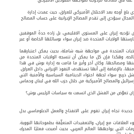
 عنه في معادلة مزدوجة لمواجهة النفوذين الأميركي
مفتوح الذي تخوضه إيران في مواجهة الولايات المتحدة منذ العام 1979، والذي بلغ أوجه بعد الاحتلال الأميركي للعراق، حيث عمدت إدارة
لمجال سيؤدي إلى تقدم المصالح الإيرانية على حساب المصالح
تؤديه إيران على المستوى الاقليمي، بل زاده حدةً الموقفين
رستها الولايات المتحدة ضد إيران سواء بوسائلها الخاصة أو عبر
لولايات المتحدة في مواجهة شبه شاملة، بحيث يمكن اعتبارهما
لحه. وهكذا فإن كل ما يمكن أن تنسجه الولايات المتحدة من
نها ومصالحها. وكان آخر وأبرز ما قامت به إدارة بوش في هذا
أمنها، بالإضافة إلى أنها تستهدف النفوذ الإيراني داخل العراق.
 ذريع سواء لجهة احتواء الدينامية السياسية والأمنية التي
رائيل والمصالح الأميركية من خلال حزب الله في لبنان وحماس
يران تعوّض من الفشل الذي اتسمت به سياسات الرئيس بوش؟
بة جديدة تجاه إيران تقوم على الانفتاح والعمل الدبلوماسي بدل
العلاقات مع إيران، والتعقيدات المتعلِّقة بطموحاتها النووية.
مات التي يواجهها العالم العربي، بحيث أصبحت فعليًا المحرك
(2)