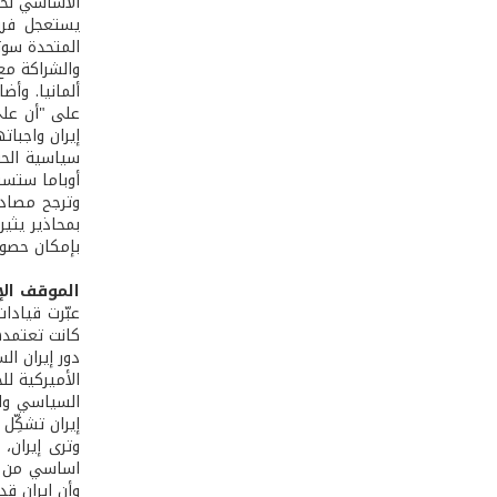
الأساسي لحا
يستعجل فريق
المتحدة سوز
والشراكة مع
ألمانيا. وأ
على "أن على 
إيران واجبا
سياسية الحوا
أوباما ستست
وترجح مصادر 
بمحاذير يثي
بإمكان حصول
الموقف الإي
عبّرت قيادا
كانت تعتمده
دور إيران ال
الأميركية لل
السياسي وال
إيران تشكِّ
وترى إيران،
اساسي من ال
وأن إيران ق