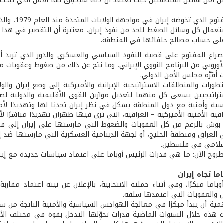
ين أمن هاتين المنطقتين حيث تعتقد أن ذلك سيحقِّق لها الأمن الذي تبحث
- الصراع ال
عمال كل وسائل الضغط للحد من نفوذ إيران، معتبرة أن التقصير في هذا ا
على حساب مصالح حلفائها في المنطقة.
صراع المفتوح على قضية النفوذ السياسي والعسكري والدور الذي تريد أن 
أوروبي من البرنامج النووي الإيراني، وما نتج عن ذلك من ضغوط وعقوبات ما
أقرَّه مجلس الأمن الدولي.
طورات والمنطلقات الاستراتيجية الإيرانية والأميركية إلى وضع إيران وا
اتيجيين يسعى كل منهما لتعديل موازين القوى الأقليمية والدولية لصا
ية وأمنية مع دول المنطقة يشكل في نظر إيران تحديًا لها وتهديدًا لأم
اقية الأمنية الأميركية – العراقية، التي ترى فيها طهران تهديدًا مباشرًا ل
 بوش بالرغم من كل العقوبات والضغوط التي مارستها على إيران إلى فشل
العراق ومنطقة الخليج، أو لجهة الدينامية العسكرية التي مارستها ضد إس
إسلامي في فلسطين.
طروح الآن: ما هي قدرات الرئيس أوباما على اعتماد سياسات جديدة مع إ
ا تجاه إيران
وباما مبكرًا، وفي أثناء حملته الانتخابية، بالإعلان عن نيته اعتماد مقار
 والعقوبات التي اعتمدها سلفه.
ية أن يبدأ مبكرًا في معالجة الهواجس السياسية والأمنية الناتجة من سوء 
 هذه خلال السنوات الماضية قدرات تخوِّلها التدخل بقوة في مختلف الأز