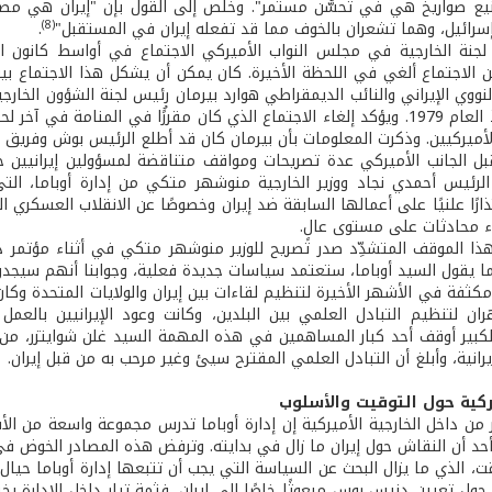
يع صواريخ هي في تحسُّن مستمر". وخلص إلى القول بإن "إيران هي مصدر
(8)
سرائيل، وهما تشعران بالخوف مما قد تفعله إيران في المستقبل"
.
جنة الخارجية في مجلس النواب الأميركي الاجتماع في أواسط كانون الأ
 الاجتماع ألغي في اللحظة الأخيرة. كان يمكن أن يشكل هذا الاجتماع 
ووي الإيراني والنائب الديمقراطي هوارد بيرمان رئيس لجنة الشؤون الخارجي
المتحدة منذ العام 1979. ويؤكد إلغاء الاجتماع الذي كان مقررًُا في المنام
ميركيين. وذكرت المعلومات بأن بيرمان كان قد أطلع الرئيس بوش وفريق الر
 قبل الجانب الأميركي عدة تصريحات ومواقف متناقضة لمسؤولين إيرانيين ح
الرئيس أحمدي نجاد ووزير الخارجية منوشهر متكي من إدارة أوباما، التي
ء محادثات على مستوى عالٍ.
ا الموقف المتشدِّد صدر تصريح للوزير منوشهر متكي في أثناء مؤتمر داف
ما يقول السيد أوباما، ستعتمد سياسات جديدة فعلية، وجوابنا أنهم سيجد
ان لتنظيم التبادل العلمي بين البلدين، وكانت وعود الإيرانيين بالعم
لكبير أوقف أحد كبار المساهمين في هذه المهمة السيد غلن شوايتزر، من أ
إيرانية، وأبلغ أن التبادل العلمي المقترح سيئ وغير مرحب به من قبل إيران.
يركية حول التوقيت والأسلوب
من داخل الخارجية الأميركية إن إدارة أوباما تدرس مجموعة واسعة من الأف
د أن النقاش حول إيران ما زال في بدايته. وترفض هذه المصادر الخوض في
، الذي ما يزال البحث عن السياسة التي يجب أن تتبعها إدارة أوباما حيال 
 حول تعيين دنيس روس مبعوثًا خاصًا إلى إيران. فثمة تيار داخل الإدارة يخ