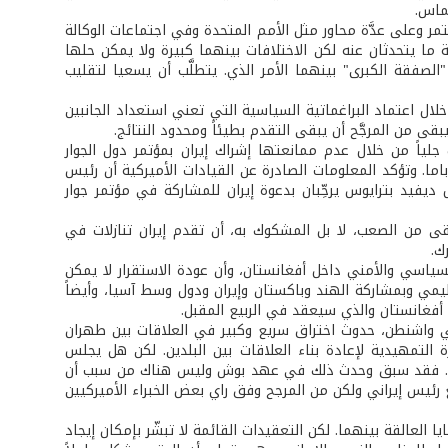
ماس.
ر وعلى عدَّة محاور مثل الأمم المتحدة وفي اجتماعات الوكالة
ة ما يتحدثان عنه لكن الاختلافات بينهما كبيرة ولا يمكن حلها
"الصفقة الكبرى" بينهما الأمر الذي. يتطلَّب أن يسعيا لتقليب
لال اعتماد البراغماتية السياسية التي تعني استعداد الجانبين
ى من المرجَّح أن يبقى التقدم بطيئاً ومحدود النتائج.
ياً من خلال عدم ممانعتها إشراك إيران بمؤتمر دول الجوار
اما. وتؤكد المعلومات الصادرة عن القيادات الأميركية أن رئيس
 ديفيد بترايوس يرحِّبان بدعوة إيران للمشاركة في مؤتمر جوار
ى من الصعب، لا بل المشكوك به، أن تقدم إيران تنازلات في
ك.
السياسي والأمني داخل أفغانستان، وأن عودة الاستقرار لا يمكن
يمي وبمشاركة الهند وباكستان وإيران ودول وسط آسيا، وأيضاً
أفغانستان والذي سيعقد في الربيع المقبل.
في واشنطن، حدوث اختراق سريع وكبير في العلاقات بين طهران
التمهيدية لإعادة بناء العلاقات بين البلدين. لكن هل يجلس
 نعم. فقد سبق وحدث ذلك في عهد بوش وليس هناك من سبب أن
رئيس إيراني ولكن من المرجح وفق راي بعض الخبراء الأميركيين
لعالقة بينهما. لكن التعقيدات القائمة لا تبشّر بإمكان إيجاد