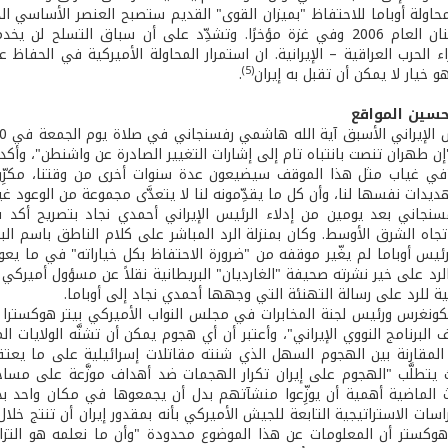
حاولة أوباما للاحتفاظ "بميزان القوى" القديم ستصبح العنصر الأساسي ال
حدث في لبنان العام 2006 وفي غزة مؤخرًا. وتشدِّد على أن سباق ال
 الحرب العراقية – الإيرانية. ان استمرار المحاولة الأميركية في الحفاظ 
(5)
و خيار لا يمكن أن تقبل به إيران
.
حسين المواقع
إن طهران تنصت بانتباه تام إلى إشارات التغيير الصادرة عن واشنطن"، وأكد أ
في غياب مثل هذا الموقف سيضيعون عدة سنوات أخرى من وقتنا، مكرِّري
تهديدات نفسها لنا، وأن كل ما يقدِّمونه لنا لا يتعدَّى مجموعة من الوعود غير
سنجاني بعد يومين من إدلاء الرئيس الإيراني أحمدي نجاد بتصريح أكد في
د على خير نشرته صحيفة "الغارديان" البريطانية نقلاً عن مسؤول أميركي 
جية للرد على رسالة التهنئة التي وجهها أحمدي نجاد إلى أوباما.
لكونغرس ورئيس لجنة المخابرات في مجلس النواب الأميركي بيتر هوكسترا 
 البرنامج النووي الإيراني"، وأعتبر أن أي هجوم يمكن أن تشنَّه الولايات
 المقارنة بين الهجوم السهل الذي شنته مقاتلات إسرائيلية على ما يعت
يث يتطلَّب "الهجوم على إيران تكرار الهجمات ضد أهداف موزَّعة على مساح
ث الماضية أهمية أن يوزِّعوا منشآتهم بدل أن يجمعوها في مكان واحد
ات الاستراتيجية التابعة للجيش الأميركي بأنه بمقدور إيران أن تنتج خلال
 هوكستر أن المعلومات عن هذا الموضوع محدودة "وأن ما نعلمه هو التز