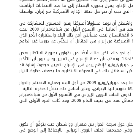
ل الإدارة يقول بضرورة الإنتظار إلى ما بعد الانتخابات الرئاسية
 على أساس نتائجها الطريقة التي يجب أن تتواصل فيها الإدارة الأميركية مع إيران، بواسطة
ت واشنطن أن توفد مسؤولاً أميركيًا رفيع المستوى للمشاركة في
اجتماع الدول الخمس الدائمة العضوية في مجلس الأمن بالإضافة إلى ألمانيا الذي عقد في ألمانيا في الأسبوع الأول من شباط/فبراير 2009 لبحث
رة لأفغانستان لبحث مسألتي أمن ذلك البلد واستقراره الأمر الذي
ة الأميركية من إيران في المقابل أن تتخلَّى عن دورها غير الداعم
و نحو ذلك. لكن هناك أيضًا من يقولون بضرورة الانتظار بعض
اتخاذها". ويعقب بأن دعاة الإسراع في تعيين روس يرون أن التأخير
ى حزيران/يونيو فإنهم يرون في الإسراع بتعيين مبعوث إشارة قد
مكن استغلال ذلك في المعركة الانتخابية ما يضعف حظوظ التيار
يبدو من خلال تتبع تصريحات المسؤولين الأميركيين أن هناك قرارًا بضرورة الانتظار إلى ما بعد حزيران/يونيو 2009 من أجل البدء بعملية الانفتاح والحوار
 تقويم للرد الإيراني، وعلى أساس ذلك تتقرَّر الخطوة التالية.
ت المتحدة في اجتماع الدول 5 زائد واحد في ألمانيا لدرس الملف النووي الإيراني في الأسبوع الأول من شباط/فبراير
ليست بالشيء الجديد، فقد سبق وشارك مساعد وزير الخارجية ويليام بيرنز في اجتماع مماثل عقد في جنيف العام 2008، وقد كانت المرة الأولى التي
نطن حول سرعة الحوار بين طهران وواشنطن حيث يتوقَّع أن يكون
 وفي مقدمها الملف النووي الإيراني، بالإضافة إلى الوضع في