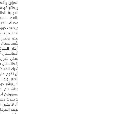
العراق وأفغ
ويعتبر كودس
الدولية للط
بالعصا السحر
مختلف الخيار
ويضيف كوردسم
لتقديم تنازل
يبدو بوضوح 
لأفغانستان 
أركان الجيوش
(12)
أفغانستان
يمكن لإيران
إفغانستان م
تدرك القياد
أن تقوم على
الصين وروسي
لا يتوقَّع 
وواشنطن. وي
مسؤولون أمي
لا يحدث ذلك
أن لا يكون ا
يرغب الطرفان