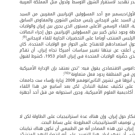
 تهديد لاستقرار الشرق الأوسط ولدول مثل المملكة العربية
ول/ديسمبر مع أحد المسؤولين الإيرانيين المقربين من السيد
بين السيد على لاريجاني رئيس مجلس الشورى والمفاوض السابق
ة، اللقاء الرسمي الأعلى مستوى الذي يجري بين إيران والولايات
ة في آخر لحظة وجود تباين كبير بين المسؤولين الإيرانيين حول إجراء اتصالات
(9)
ئيس المنتخب أوباما على التحضيرات الجارية للقاء لاريجاني
.
ول استعدادهم للانفتاح على الحوار مع الولايات المتحدة، كان
 أعلنت عن نيتها تغيير سياسات أميركا تجاه إيران، أن تقدّم
واشنطن أعتذارًا علنيًا على أعمالها السابقة ضد إيران وخصوصًا عن الانقلاب العسكري الذي حضَّرته الولايات المتحدة في إيران العام 1953، كشرط لقبول
وس الاقتصادي يقول فيه: "تحن نعتقد بإن الإدارة الأميركية
(10)
ون في المنطقة ردود فعل متعاونة"
.
بُذِلت جهود مكثفة في الأشهر الأخيرة لتنظيم لقاءات بين إيران والولايات المتحدة وكان أبرزها في تشرين الثاني/نوفمبر 2008 زيارة رؤساء ست جامعات
ل على تكثيف عملية التبادل. لكن بعد أسابيع من هذا اللقاء
كاديمية العلوم الأميركية، وجرى استجوابه من قبل أحد أجهزة
كار حول إيران، وإن هناك عدة استراتيجيات على الطاولة لكن لا
 توصيف الاستراتيجيات المطروحة على بساط البحث.
إيران، ترى هذه المصادر أنه من الطبيعي أن تكون هناك تباينات
شى أن تفسّر إيران هذا التعيين على أنه انتصار للنهج المتشدِّد