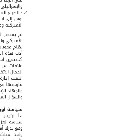
على الربط ب
والإسرائيلي.
بوش إلى است
الأميركية و
لم يقتصر ال
الأميركي وال
نظام عقوبات 
أدت هذه الت
كخصمين استر
علاقات سياس
المجال الاتف
انتهت إدارة
مارستها في 
والجهاد ال
والسؤال الم
سياسة أوبام
بدأ الرئيس أ
سياسة العزل
وهو يدرك أهم
ولقد امتلكت