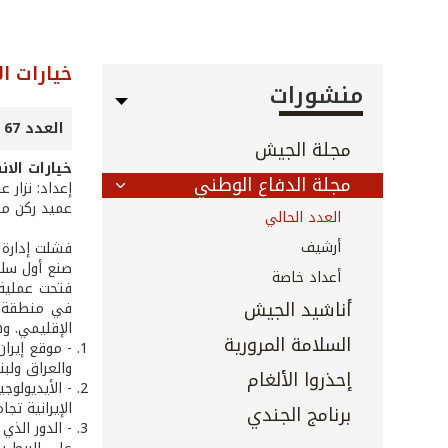
خيارات ا
منشورات
العدد 67 - كانون الثاني 2009
مجلة الجيش
خيارات الا
مجلة الدفاع الوطني
إعداد: نزار ع
عميد ركن مت
العدد الحالي
أرشيف
فشلت إدارة 
صنع أول سلا
أعداد خاصة
فتحت عملية 
أناشيد الجيش
في منطقة ال
الإقليمي. و
السلامة المرورية
- موقع إيرا
والعراق ولبن
إحذروا الألغام
- الأيديولوج
الإيرانية ت
برنامج الجندي
- الدور الذ