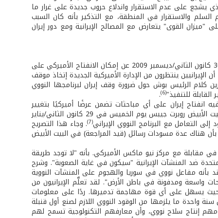
ذي يشجع على عدم الاستقرار واندلاع حروب جديدة على غرار ما
تسلح لن يخدم السلم والاستقرار في المنطقة، مع التذكير بأنه كان السبب
على "ميزان القوى" يتعارض مع المصالح الإيرانية ومع دور إيران
تحدث الرئيس الإيراني الأسبق آية الله هاشمي رفسنجاني في صلاة يوم الجمعة في 30 كانون الثاني/ديسمبر 2009 عن إمكان الانفتاح الأميركي على
ن الإيرانيين ينتظرون من الإدارة الأميركية الجديدة إتخاذ موقف
ن كلام الرئيس بوش حول ضرورة وقف إيران لبرنامجها النووي
(6)
 القابلة للتنفيذ"
.
ه انفتاح إيران على أي مباحثات تضمن عرضًا أميركيًا بتغيير
سياساتهم تجاه الشرق الأوسط. وكان بمنزلة الرد المباشر على كلام الناطق باسم البيت الأبيض روبرت جيبس يوم الخميس في 29 كانون الثاني/يناير
(7)
. وجاء هذا التصريح
بأن هناك عدة مسودات رسائل (قيد المراجعة) في البيت الأبيض
في مقابلة مع مركز نيو ماكس الأميركي. بأنه "لا توجد طريقة
 المتحدة ضد المنشآت الإيرانية "سيكون في غاية الصعوبة". وشرح
قد بأنه مفاعل نووي في سوريا والهجوم على المنشآت النووية
ات واسعة ومدفونة في باطن الأرض". لقد تعلَّم الإيرانيون من
 بحيث يسهل على أي قوة مهاجمة تدميرها. ردًا على معلومات
 سنة واحدة ما يلزمها من الوقود النووي اللازم لصنع أول قنبلة
امهم إنتاج سلاح نووي، وأن معارفهم التكنولوجية تسمح لهم