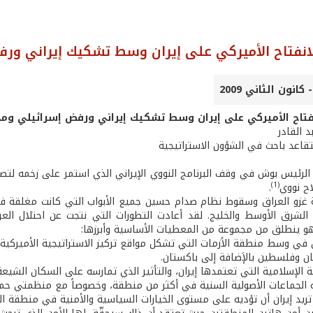
لانفتاح الأميركي على إيران وسط تشكيك إيراني ور
نفتاح الأميركي على إيران وسط تشكيك إيراني ورفض إسرائيلي وم
بد القادر
قاعد باحث في الشؤون الاستراتيجية
الرئيس بوش في وقف البرنامج النووي الإيراني الذي استمر على زخمه لتصب
(1)
ح نووي
.
غزو العراق وسقوط نظام صدام حسين جميع الأبواب التي كانت مغلقة في
شرق الأوسط والخليج. لقد أعادت التطورات التي نتجت عن احتلال العرا
هو ينطلق من مجموعة من المعطيات الأساسية وأبرزها:
ن في وسط منطقة الأزمات التي تشكل مواقع تركيز الاستراتيجية الأميركية و
ان وفلسطين بالإَضافة إلى باكستان.
ية الإسلامية التي تعتمدها إيران، والتأثير الذي تمارسه على السكان الشي
جاه الجماعات الأصولية السنية في أكثر من منطقة، وخصوصاً مع منظمتي ح
ي تريد إيران أن تؤديه على مستوى الخيارات السياسية والأمنية في منطقة