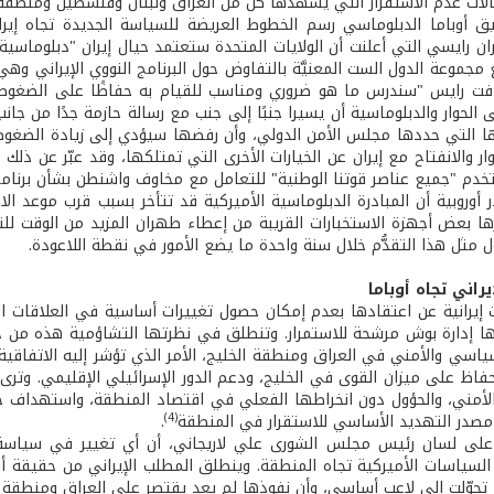
لات عدم الاستقرار التي يشهدها كل من العراق ولبنان وفلسطين ومنطقة 
 أوباما الدبلوماسي رسم الخطوط العريضة للسياسة الجديدة تجاه إيران
ان رايسي التي أعلنت أن الولايات المتحدة ستعتمد حيال إيران "دبلوماسي
 مجموعة الدول الست المعنيَّة بالتفاوض حول البرنامج النووي الإيراني و
ضافت رايس "سندرس ما هو ضروري ومناسب للقيام به حفاظًا على الضغوط ب
الحوار والدبلوماسية أن يسيرا جنبًا إلى جنب مع رسالة حازمة جدًا من جانب
تها التي حددها مجلس الأمن الدولي، وأن رفضها سيؤدي إلى زيادة الضغوط ع
ر والانفتاح مع إيران عن الخيارات الأخرى التي تمتلكها، وقد عبّر عن ذلك
خدم "جميع عناصر قوتنا الوطنية" للتعامل مع مخاوف واشنطن بشأن برنامج إ
أوروبية أن المبادرة الدبلوماسية الأميركية قد تتأخر بسبب قرب موعد الان
رها بعض أجهزة الاستخبارات القريبة من إعطاء طهران المزيد من الوقت لل
 مثل هذا التقدُّم خلال سنة واحدة ما يضع الأمور في نقطة اللاعودة.
راني تجاه أوباما
ت إيرانية عن اعتقادها بعدم إمكان حصول تغييرات أساسية في العلاقات ال
ا إدارة بوش مرشحة للاستمرار. وتنطلق في نظرتها التشاؤمية هذه من خلا
سياسي والأمني في العراق ومنطقة الخليج، الأمر الذي تؤشر إليه الاتفاقية 
حفاظ على ميزان القوى في الخليج، ودعم الدور الإسرائيلي الإقليمي. وترى 
أمني، والحؤول دون انخراطها الفعلي في اقتصاد المنطقة، واستهداف حقها
(4)
ل مصدر التهديد الأساسي للاستقرار في المنطقة
.
 على لسان رئيس مجلس الشورى علي لاريجاني، أن أي تغيير في سياسة 
سياسات الأميركية تجاه المنطقة. وينطلق المطلب الإيراني من حقيقة أن ال
د تحوّلت إلى لاعب أساسي، وأن نفوذها لم يعد يقتصر على العراق ومنطقة ال