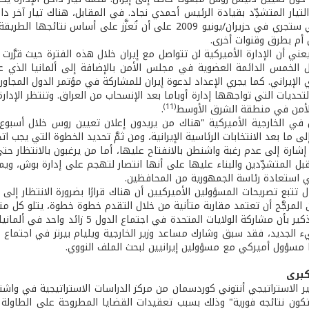
لتيار المتشدِّد بقيادة الرئيس أحمدي نجاد. في المقابل، هناك تيار آخر داخ
الإيرانية التي ستجري في حزيران/يونيو 2009 على أن تُعزَّز
م بطرق وقنوات أخرى.
عني أن الإدارة الأميركية لن تتواصل مع إيران خلال هذه الفترة حيث قرَّر
 الإيراني. كما يجري الإعداد لدعوة إيران للمشاركة في مؤتمر الدول المجاو
 التحديات التي تواجهها إدارة أوباما بعد الإنسحاب من العراق. وتنتظر الإدار
(11)
الأمن في منطقة الشرق الأوسط
.
ي الخارجية الأميركية "هناك من يريدون إعلان تعيين روس خلال أسبوع أ
إلى ما بعد الانتخابات الرئاسية الإيرانية، ومن ثمَّ تحديد الخطوة التي يجب 
شارة إلى عدم رغبة واشنطن بالانفتاح عليها، أما من يرغبون بالانتظار حت
ل المتشدِّدين والبناء عليها على أنها انتصار لتهجم على إدارة بوش، وي
 استعادة رئاسة الجمهورية من المحافظين.
المرجَّح أن تعتمد مقاربة متأنية من خلال التقدم خطوة خطوة، يتلو كل منها
لا بدّ من التذكير بأن مشاركة الولايا
مسؤول أميركي مع مسؤولين إيرانيين لبحث الملف النووي.
كبرى
ير الاستراتيجي أنتوني كوردسمان من مركز الدراسات الاستراتيجية في واش
 تكون نتائجه فورية" وذلك بسبب تعقيدات القضايا المطروحة على الطاولة