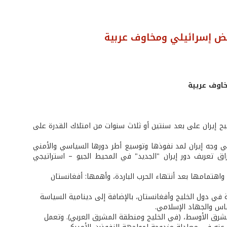
فض إسرائيلي ومخاوف عربية
خاوف عربية
ح إيران على بعد سنتين أو ثلاث سنوات من امتلاك القدرة على
 وجه إيران لمد نفوذها وتوسيع أطر دورها السياسي والأمني
ق تعريف دور إيران "الجديد" في المحيط الجيو – استراتيجي
اهتمامها بعد أنتهاء الحرب الباردة، وأهمها: أفغانستان
عة في دول الخليج وأفغانستان، بالإضافة إلى دينامية السياسة
ماس والجهاد الإسلامي.
 الشرق الأوسط، (في الخليج ومنطقة المشرق العربي). وتعمل