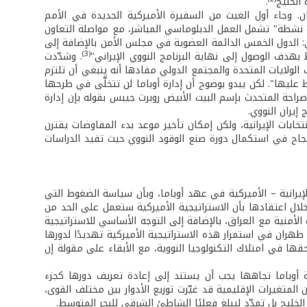
الخليج
.
. وجاء أول الغيث من السفيرة الأميركية الجديدة في الأمم
ة نشطة" تشمل العمل الدبلوماسي المباشر، مع مواصلة التعاون
هي: الدول الخمس الدائمة العضوية في مجلس الأمن بالإضافة إلى
(3)
هدف الوصول إلى نهاية البرنامج النووي الإيراني"
. وشدّدت
 الولايات المتحدة والمجتمع الدولي مفادها أنه ينبغي أن تلتزم
ليها". لكن يبدو بوضوح أن إدارة أوباما لن تتخلَّى في طرحها
 صراحة المتحدث بإسم البيت الأبيض روبرت جيبس بقوله بإن إدارة
يران النووي.
تخابات الإيرانية، ولكن إمكان تأخير موعد بدء المفاوضات يقترن
نجاح في استكمال دورة صنع الوقود النووي حيث تفيد الدراسات
إيرانية – الأميركية في عهد أوباما، وبأن سياسة الضغوط التي
ل اعتقادها بأن الاستراتيجية الأميركية ستعمل على الحد من
الأمنية مع العراق، بالإضافة إلى التوجه الأساسي للاستراتيجية
طهران في استمرار هذه الاستراتيجية الأميركية تهديدًا لدورها
 في امتلاك التكنولوجيا النووية، مع الأبقاء على مقولة إن
أوباما تجاهها يجب أن يستند إلى إعادة تعريف دورها كجزء
متغيرات الإقليمية قد غيّرت توزيع الأدوار بين مختلف القوى،
خليج بل تمدّد ليبلغ فعليًا الشاطئ الشرقي للبحر المتوسط.