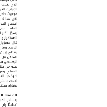
الذي يتبعه ا
مبعوث خاص أ
لكن هذا لا ي
الملف النووي
يُشكِّل أكبر
للاستقرار و
قال مسؤول ف
الوقت، ربما 
يعطي إيران إ
تستغل من قب
الإصلاحي في
الفعلي. ومن 
يشارك فيها 
الصفقة ال
يتساءل الخب
"بطيئًا ولن