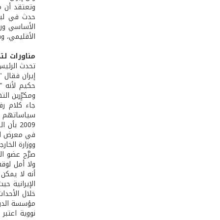
وتعتقد أن م
الأساسي وراء
الأقليمي، وه
مناورات لت
إيران فقال "
حكيم لأنه "
ومكرِّرين ال
جاء كلام رف
2009 بأن الرئيس أوباما لم يغّير موقفه من "ضرورة الاحتفاظ بكل خياراته" في ما يعود إلى التعامل مع البرنامج النووي الإيراني
في معرض الر
ووزارة الخار
صرَّح عضو ا
ولا أمل لوقف
أنه لا يمكن
الإيرانية ح
خلال الأحدا
مؤسسة الدراس
نووية اعتبر