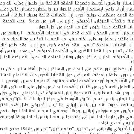
انستان والشرق الأوسط وخصوصًا العلاقة القائمة بين طهران وحزب الله وح
مان أن لا داعي لإستعجال الأمور، فالحوار بين واشنطن وطهران قائم ومستم
اقة الذرية ومنظمات دولية أخرى. إن الاتصالات قائمة ويدرك الطرفان أهمي
ية. ويتحدَّث الطرفان، الأميركي والإيراني، الآن عن ضرورة البحث لتحقيق 
ات المتاحة. وهذا يفرض أكثر من الحوار من أجل الحوار.
ان أنه من الممكن التحرك قدمًا في العلاقات الأميركية – الإيرانية من خ
ات والقبول بحلول وسطى. لكنه يبقى من الصعب التنبؤ بسرعة التحرك حيث يبق
أن الولايات المتحدة تسعى لعقد صفقة كبرى مع إيران، وقد ظهر ذلك جل
والتي تعتبر من القضايا الكبرى في الأجندة الأميركية في عهد الرئيس أوب
 الأميركية الجنرال مايكل مولن وقائد القيادة الوسطى الأميركية الجنرال
.
 أن تضطلع بدور مهم في البحث عن الاستقرار داخل أفغانستان ولكن يبق
ن دون ربطها بالموقف الأميركي حول القضايا الأخرى ذات الاهتمام المشتر
تان الأميركية والأوروبية أهمية اعتماد مقاربة أقليمية لتحسين الوضعين 
 العامل العسكري. من هنا تبرز أهمية البحث عن حلول على المستوى الإقل
ا. ومن هذا المنطلق ستتم دعوة إيران للمشاركة في الاجتماع الدولي حول 
جون الترمان، رئيس قسم الشرق الأوسط في مركز الدراسات الاستراتيجية 
ستبعد حدوث لقاء بين رئيس إيراني والرئيس الأميركي خلال هذه الفترة 
ركيون مع مسؤولين إيرانيين وجهاً لوجه في المرحلة المقبلة؟ الجواب
 في ظل إدارة أوباما. سيأتي وقت يجلس فيه الرئيس أوباما وجهاً لوجه مع 
لرئيس أحمدي نجاد.
 الأميركي والإيراني في تحقيق "صفقة كبرى" تحل من خلالها جميع القضايا ا