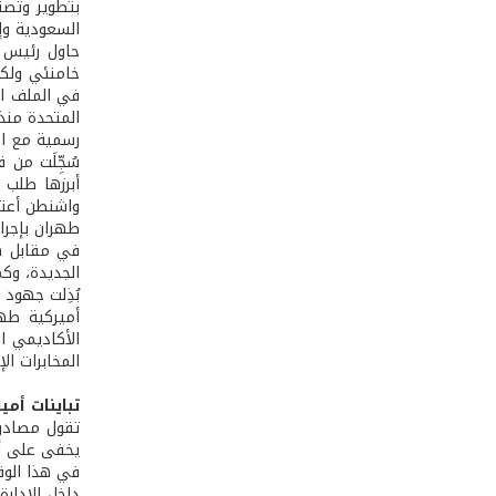
بتطوير وتصن
السعودية وإ
حاول رئيس ل
خامنئي ولكن
في الملف الن
رسمية مع الأ
سُجِّلَت من
أبرزها طلب 
طهران بإجرا
في مقابل هذ
الجديدة، وك
أميركية طهر
الأكاديمي ا
المخابرات ال
تباينات أم
تقول مصادر 
يخفى على أح
في هذا الوقت
داخل الإدارة