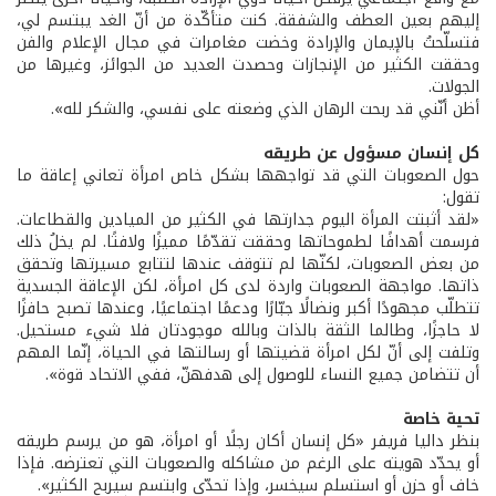
إليهم بعين العطف والشفقة. كنت متأكّدة من أنّ الغد يبتسم لي،
فتسلّحتُ بالإيمان والإرادة وخضت مغامرات في مجال الإعلام والفن
وحققت الكثير من الإنجازات وحصدت العديد من الجوائز، وغيرها من
الجولات.
أظن أنّني قد ربحت الرهان الذي وضعته على نفسي، والشكر لله».
كل إنسان مسؤول عن طريقه
حول الصعوبات التي قد تواجهها بشكل خاص امرأة تعاني إعاقة ما
تقول:
«لقد أثبتت المرأة اليوم جدارتها في الكثير من الميادين والقطاعات.
فرسمت أهدافًا لطموحاتها وحققت تقدّمًا مميزًا ولافتًا. لم يخلُ ذلك
من بعض الصعوبات، لكنّها لم تتوقف عندها لتتابع مسيرتها وتحقق
ذاتها. مواجهة الصعوبات واردة لدى كل امرأة، لكن الإعاقة الجسدية
تتطلّب مجهودًا أكبر ونضالًا جبّارًا ودعمًا اجتماعيًا، وعندها تصبح حافزًا
لا حاجزًا، وطالما الثقة بالذات وبالله موجودتان فلا شيء مستحيل.
وتلفت إلى أنّ لكل امرأة قضيتها أو رسالتها في الحياة، إنّما المهم
أن تتضامن جميع النساء للوصول إلى هدفهنّ، ففي الاتحاد قوة».
تحية خاصة
بنظر داليا فريفر «كل إنسان أكان رجلًا أو امرأة، هو من يرسم طريقه
أو يحدّد هويته على الرغم من مشاكله والصعوبات التي تعترضه. فإذا
خاف أو حزن أو استسلم سيخسر، وإذا تحدّى وابتسم سيربح الكثير».