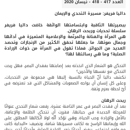
العدد 417 - 418 - نيسان 2020
داليا فريفر: مسيرة التحدي والإيمان
ببصيرتها الثاقبة وابتسامتها الواثقة خاضت داليا فريفر
سلسلة تحديات وربحت الرهان.
هي المرأة والفنانة والمرنّمة والإعلامية المتميزة في أدائها
وجمال صوتها، ما جعلها تحقق الكثير من الإنجازات وتحصد
العديد من الجوائز. فماذا تقول في المرأة من ذوات الإرادة
الصلبة؟ وما هي رسالتها لها؟
التحدّي هو الشعار الذي اتخذته بعد إصابتها بفقدان البصر، فهل ربحت
التحدّي مع نفسها والآخرين؟
تكشف داليا أنّ الحياة بالنسبة إليها هي مجموعة من التحديات،
وعلى كل إنسان أن يواجه الصعوبات والمشاكل التي قد تعترضه في
أيّ لحظة بعزم وثقة.
ربحت الرهان
بعد أن فقدت البصر في عمر الثامنة عشرة، رفعت شعار التحدي عنوانًا
للمرحلة الجديدة في حياتها، فقررت أن تتحدّى الظلمة والإعاقة،
بالأمل والإرادة وحب الحياة. وهي تؤكد أنّه لولا اتّكالها المطلق على
الله وإيمانها الراسخ به لكانت مسيرتها شاقة. وتضيف: «البداية كانت
مع واقع اجتماعي يرفض أحيانًا ذوي الإرادة الصلبة، وأحيانًا أخرى ينظر