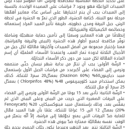
على تحديد اللحظة المناسبة للمكافحة والرشّ. أمّا المؤشّر للبدء برشّ
المبيدات الزراعيّة فهو وجود 7 فراشات على المصيدة الواحدة. بالنسبة
إلى المبيدات يجب أن يتم اختيارها على أساس عدّة معايير أهمّها
مرحلة نمو النبتة، كثافة الحشرة، الطور الذي تمرّ به الحشرة في لحظة
الرش، جيل اليرقة ومدى خطورته، طريقة تأثير المبيد المراد إستعماله
وخصائصه الكيميائيّة والفيزيائيّة.
إنطلاقًا من هذه المعايير وسعيًا إلى تأمين حماية منهجيّة وشاملة
توفّر مكافحة لجميع أطوار هذه الحشرة (البيض واليرقة والفراشة)،
قمنا بإختيار مجموعة من أفضل المبيدات وأكثرها فعّاليّة لكل جيل من
الأجيال الثلاثة لدودة ثمار العنب، واعتمدنا الأسماء العلميّة أي إسم
المادة الفعّالة لكل مبيد من دون ذكر الأسماء التجاريّة.
• الرشّة الأولى: يجب أن تتمّ من بداية شهر نيسان حتّى منتصفه
وترمي إلى القضاء على أكبرعدد من فراشات الجيل الأول بإستعمال
مبيد ديازينون60% (Diazinon 60%) بمعدّل20 سم3 للتنكة، كذلك
يمكن استخدام مبيد كلوربيريفوس 48% (Chlorpirifos 48% ) بمعدّل
25 سم3 أو ملل للتنكة.
• الرشّة الثانية: تأتي بعد 15 يومًا من الرشّة الأولى وترمي إلى القضاء
على اليرقات الصغيرة التي خرجت من البيض وعلى البيض الذي لم
يفقّس بعد، وذلك بإستعمال مبيد فينوكسيكارب 20% (Fenoxycarb
20%) بمعدّل 12 الى 15 غرامًا للتنكة، علمًا بأن هذا المبيد فعّال
للغاية ضدّ اليرقات التي يمنع تحوّلها إلى فراشة، إلاّ أنّه يتميّز في
الوقت نفسه بفعّاليّة ممتازة ضدّ بيوض هذه الحشرة.
• الرشّة الثالثة: تتم بعد التزهير وعندما تكون حبّات الحصرم بحجم حبّة