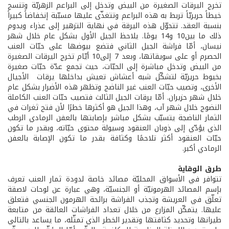
تخرج اليرقات الصغيرة من البيض وتدخل إلى البراعم الزهريّة وتنسج
خيطاً حريريّاً تربط به هذه البراعم وتتغذّى عليها مسبّبة إنخفاضاً كبيراً
بنسبة العقد. تتحوّل هذه اليرقة في نهاية التزهير إلى عذراء ويدوم
ذلك ما بين10 و14 يومًا. يلاحظ الجيل الأول بشكل عام خلال شهر
نيسان، أمّا فراشة الجيل الثاني فتضع بيوضها على حبّات العنب
الحصرم أو على سويقاتها، وبعد 7 إلى10 أيّام تخرج اليرقات الصغيرة
من البيض وتدخل مباشرة إلى الحبّات، حيث تجمع عدّة حبّات صغيرة
بخيوط حريريّة لتشكّل شبه أعشاش تعيش بداخلها يرقات الأجيال
الأخرى، وتصيب حبّات العنب غير الناضج وتظهر هذه الأضرار بشكل عام
خلال شهر حزيران. أمّا يرقات الجيل الثالث فتصيب حبّات العنب الكاملة
النضوج خلال شهر آب، وهذا الجيل هو أكثرها خطرًا لأن فتح ثغرات في
الثمار الناضجة يتسبّب بشكل مباشر بإصابتها بالعفن الرمادي الرطب
الذي يؤدّي إلى ذوبان العنقود وسيولة محتوى حبّاته، وبقدر ما تكون
حبّات العنقود أكثر تلاحمًا وكثافة بقدر ما تكون الإصابة بالعفن
الرمادي أكبر.
طرق الوقاية
تتوافر في الأسواق المحليّة مصائد خاصة لدودة ثمار العنب تعرف
بإسم المصائد الهرمونيّة أو الجنسيّة، وهي عبارة عن لوحات لاصقة
تعلّق في العريشة وتجذب الفراشة برائحة الهرمون الجنسي فتعلق
عليها. يتمكّن المزارع من خلال تعداد الفراشات العالقة من متابعة
طيرانها وتحديد كثافتها وتقدير الخطر الذي تمثّله، ما يساعد بالتالي