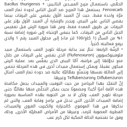
الحمّص، باستعمـال مزيج المبيـدين التالـيين: Bacillus thurigensis +
Fenoxicarb. يستعمل هذا المزيج ضد الجيل الثاني لدودة ثمار العنب
مرّة واحدة فقط، حيث أنّ المبيد الأول يقضي على اليرقات بينما
يقضي الثاني على البيض، ويجدر بالإشارة أن المبيد الأول يؤثر على
اليرقات عن طريق المعدة فقط، ومن هنا ضرورة الرش قبل تفقيس
الجيل الثاني من اليرقات، كما ينبغي الإنتباه إلى ضرورة إضافة نسبة
1% من السكّر (1 كلغ/100 لتر ماء) إلى محلول المبيد رقم 1 والذي
يرفع فعاليته كثيراً.
• الرشّة الرابعة: تتمّ عند بداية مرحلة تلويح العنب باستعمال مبيد
فلوفينوكسورون (Flufenoxuron) الذي يقضي على اليرقات من خلال
منع تحوّلها إلى فراشة، أمّا البيض الذي يفقّس بعد عملية الرش
فيكون عقيمًا. ويمكن إستعمال مبيدات أخرى في هذه المرحلة تنتمي
إلى العائلة نفسها وتتمتّع بفعّاليّة عالية ضد دودة ثمار العنب أمثال
Diflubenzuron وTeflubenzuron وغيرها.
إنّ التقيّد بهذا البرنامج من حيث التوقيت والمبيدات يجعل مكافحة
هذه الآفة أمرًا أكيدًا ومضمونًا بحيث يمكن التخلّص منها نهائيًّا حتى
مرحلة تلويح العنب، ولكن لا بد من التنويه بهذه المناسبة بضرورة
إضافة المبيدات الأخرى التي تدخل في برامج وقاية العنب، والتي لم
نذكرها في هذا الموضوع، كالجنزارة والكبريت الغروي والمبيدات
الفطرية العضوية للرمد، وغيرها من الأمراض الفطريّة الأخرى, وذلك
وفق ما تقتضيه الحالة الصحّية لكل كرم عنب.