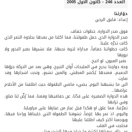
العدد 246 - كانون الأول 2005
دوّارتنا
إعداد: فايق الرجي
فوق صدر الدوارة، خطوات خفاف.
صدر الدوارة الذي حمل طفولتنا، فما اكلنا من بعدها بحلاوة الثمر الذي
كانت تدرّه علينا.
كانت خطواتنا خفافاً، مداراة لتربة نحبها، فلا نشبرها بغير النذور ولا
نروزها
بغير العيون، لو اتيح.
وجه دوارتنا يدرج في المليحات أَوان التبرج، وهي بعد من التركة جزؤها
الحميم، فعندها يُكسَر العطش، والعين تشبع، وتحت اشجارها وقد
صارت
الى ما يشبهنا اليوم، يضيء ماضي الطفولة حيث اطلقنا من الأحلام
عراضها...
هذه الدوارة الصغيرة على قدّنا، عن حفافيها وقعنا، فما رُضَّ لنا ضلع،
وفي ترابها
تمرّغنا، فما علق او هكذا قيل غبار من غبارها على مراويلنا.
واليوم، اذ نمر بها عَرَضاً، تشوقنا الطفولة التي خليناها وراءنا فيها،
ويوجعنا اكثر كيف اطللنا عليها
فخلجت في القلب.
من ذاك عرفناها لكثرة ما شاخ فيها الشجر ودل.