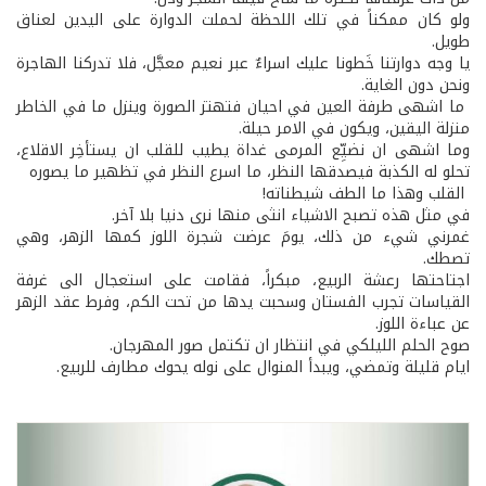
ولو كان ممكناً في تلك اللحظة لحملت الدوارة على اليدين لعناق
طويل.
يا وجه دوارتنا خَطونا عليك اسراءٌ عبر نعيم معجَّل، فلا تدركنا الهاجرة
ونحن دون الغاية.
ما اشهى طرفة العين في احيان فتهتز الصورة وينزل ما في الخاطر
منزلة اليقين، ويكون في الامر حيلة.
وما اشهى ان نضيِّع المرمى غداة يطيب للقلب ان يستأخِر الاقلاع،
تحلو له الكذبة فيصدقها النظر، ما اسرع النظر في تظهير ما يصوره
القلب وهذا ما الطف شيطناته!
في مثل هذه تصبح الاشياء انثى منها نرى دنيا بلا آخر.
غمرني شيء من ذلك، يومَ عرضت شجرة اللوز كمها الزهر، وهي
تصطك.
اجتاحتها رعشة الربيع، مبكراً، فقامت على استعجال الى غرفة
القياسات تجرب الفستان وسحبت يدها من تحت الكم، وفرط عقد الزهر
عن عباءة اللوز.
صوح الحلم الليلكي في انتظار ان تكتمل صور المهرجان.
ايام قليلة وتمضي، ويبدأ المنوال على نوله يحوك مطارف للربيع.