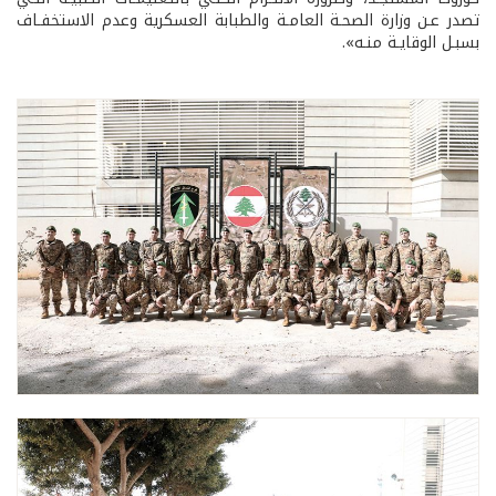
تصدر عـن وزارة الصحـة العامـة والطبابة العسكرية وعدم الاستخفـاف
بسبـل الوقايـة منـه».