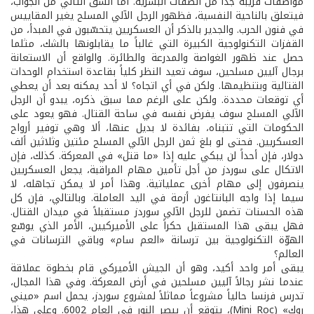
مواصفات قريبة جداً من الصفات البشرية. أما الشق الثاني من الجواب،
فيتعلق بالناحية النفسية، فظهور الرجل الآلي المسلح يغير المقاييس
في فنون الحرب. والجدير بالذكر أن العسكريين يتحسّبون في المبدأ، من
القفزات التكنولوجية الكبيرة التي غالباً ما يقابلونها بالشك، مثلما
حصل عند ظهور الغواصة والمدرعة والطائرة. والواقع أن الاستعانة
برجال آليين مسلحين، سوف تعيد النظر كلياً بقاعدة استخدام الوحدات
القتالية وبتنظيمها. ولكن في أي اتجاه؟ لا أحد يمكنه بعد أن يعطي
أي توقعات محددة. ولكن على الرغم مما سبق ذكره، يبدو أن الرجل
الآلي المسلح سوف يفرض نفسه في ساحة القتال. فهو يعود على
الحكومات التي تتبناه، بفائدة لا بديل عنها، ألا وهي توفير أرواح
العسكريين. فحتى لو بلغ ثمن الرجل الآلي المسلح مئتين وثلاثين ألف
دولار، فإن أحداً لن يبكي عليه إذا «ما قتل» في المعركة. كذلك، فإن
الاتكال على سوردز من أجل تأمين مهام المراقبة، يجعل العسكريين
ينصرفون إلى مهام أخرى عملياتية. وهذا أمر لا يمكن تجاهله، لا
سيما إذا واجه البانتاغون أزمة في اليد العاملة. وبالتالي، فإن كل
هذه الحسنات تضمن للرجل الآلي سوردز مستقبلاً في ميدان القتال.
فهل يبقى هذا المستقبل حكراً على الأميركيين، الأمر الذي يوسّع
الهوّة التكنولوجية بين ترسانة «العم سام» وباقي الترسانات في
العالم؟
يبقى أمر واحد أكيد، وهو أن الجيش الأميركي قام بخطوة عملاقة
عندما نشر رجالاً آليين مسلحين في أرض المعركة. وفي هذا المجال،
تدرس فرنسا حالياً مشروعاً مماثلاً لمشروع سوردز، يحمل اسم «ميني
روك» (Mini Roc)، يتوقع أن يبصر النور في العام 6002. وعلى هذا،