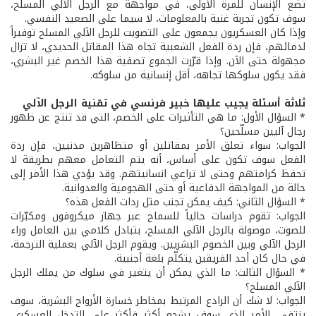
تضع الإنسان للمرة الأولى، في مواجهة مع الرجل الآلي المسلح،
سوف تكون تجربة غنية بالمعلومات، لا سيما على الصعيد النفسي.
وإذا كان العسكريون يجمعون على التصويت للرجل الآلي المسلح توفيراً
لدمائهم، فإن ردة الفعل الشعبية تجاه هذا المقاتل الحديدي، لا تزال
مجهولة حتى الآن. وإذا قرّرت الجموع تصفية هذا الخصم غير البشري،
فقد يكون سلوكها تجاهه، أقل إنسانية من سلوكه.
ثلاثة أسئلة يجيب عليها خبير فرنسي في تقنية الرجل الآلي
* السؤال الأول: ما هي التأثيرات على الخصم، التي قد تنتج عن ظهور
رجال آليين مسلّحين؟
الجواب: سواء تعلق الأمر بمقاتلين أو متظاهرين مدنيين، فإن ردة
الفعل سوف تكون على أساس، أنه يتم التعامل معهم بطريقة لا
تحفظ كرامتهم وحتى لا تراعي انسانيتهم. وقد يؤدي هذا الأمر إلى
حالة من المواجهة الدفاعية أو حتى الهجومية والعدوانية.
* السؤال الثاني: كيف يمكن تجنب مثل ردات الفعل هذه؟
الجواب: تقوم دراسات حالياً للسماح عبر جهاز ميكروفون ومكبّرات
للصوت، موصولة بالرجل الآلي المسلح، بتبادل كلامي بين العامل وراء
الرجل الآلي وبين الخصوم البشريين. ويقوم الرجل الآلي بعملية الترجمة،
في حال كان أحد الفريقين يتكلّم بلغة أجنبية.
* السؤال الثالث: ما الذي يمكن أن يتغير في سلوك من يملك الرجل
الآلي المسلح؟
الجواب: لا شك أن الرادع المرتبط بمخاطر خسارة الأرواح البشرية، سوف
ينتفي، الأمر الذي سوف يشجع أكثر فأكثر على التدخل العسكري.