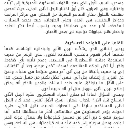
جسدي، السبب الأول الذي دفع بالقوات العسكرية الأميركية إلى تبنّيه
واختباره. وفي العراق، كان أول اختبار للرجل الآلي الجديد، حيث تقضي
مهمته بالحلول مكان العناصر البشرية من الجيش، في مراكز المراقبة
وحواجز التفتيش في المدن وعلى الطرقات، حيث تحصد السيارات
المفخخة، أكبر عدد من ضحاياها وحيث يتسبب أيضاً توتر الجنود
واضطرابهم بتجاوزات درامية في بعض الأحيان.
انقلاب على القواعد العسكرية
يبقى الثنائي الذي يشكّله الرجل الآلي والبندقية الرشاشة، هدفاً
ضعيفاً أمام هجوم بالذخيرة المضادة للدروع، على الرغم من قدرته
المتفوقة ودقته الأسطورية في التسديد، وعدم تأثره بأي ضغوط.
ولكن أياً تكن الجهة المهاجمة فسوف تكون عرضة، بعد أن تنكشف،
إلى رد مميت يأتيها من رجل آلي آخر يبقى متربّصاً في مخبأه. وغنيّ
عن القول، إن إعطاب رجل آلي، يبقى أفضل بكثير من مقتل جندي. هذا
على الأقل ما يتوافق عليه جنود المشاة. والجدير بالذكر أنه يمكن
إصلاح الرجل الآلي سوردز، مثل أي آلة حربية أخرى.
ويبقى السؤال: لماذا لم يطرح الخبراء العسكريون فكرة الرجل الآلي
المسلح قبل الآن؟ للجواب شقان: الشق الأول تقني. فقد كان الرجل
الآلي المستخدم سابقاً في المعارك الحربية، ثقيل الوزن، بطيء
الحركة، يؤخر العسكريين في مهامهم، أكثر ما يسهّلها لهم. أما
سوردز، فهو لا يزن أكثر من خمسين كيلوغراماً ولا يتعدّي طوله المتر
الواحد، وتصل سرعته إلى خمسة أو ستة كيلومترات في الساعة، وهي