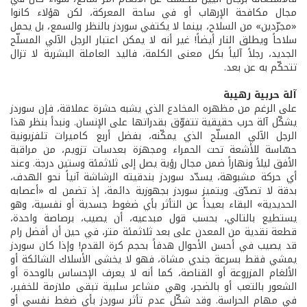
مجال مكافحة الإرهاب أو في ساحة المعركة، لكن هؤلاء كانوا
«مجرّدين» من السلاح، بينما لا يكتفي سوردز بالنظر والسمع، بل يحمل
سلاحاً ويطلق النار أيضاً! غير أنه لا يمكن اعتبار الرجل الآلي المسلّح
الجديد، رجلاً آلياً بكل معنى الكلمة، فاليد العاملة البشرية لا تزال
تتحكّم به عن بعد.
آلة حربية رهيبة
على الرغم من مظهره المخادع الذي يشبه حشرة عملاقة، فإن سوردز
يشكّل آلة حرب حقيقية تتفوّق بقدراتها على الإنسان. ونبدأ بنظر هذا
الرجل الآلي المسلّح الذي يمكّنه، بفضل أربع كاميرات تلفزيونية
حسّاسة للأشعة تحت الحمراء ومجهزة بعدسات تزويم، من مراقبة
الأفق ليلاً ونهاراً ضمن مجال رؤية يصل إلى ثلاثمئة وستين درجة. وعند
أي حركة مشبوهة، يسدّد سوردز بندقيته الرشاشة آنياً نحو الهدف،
بدقة لا تصدّق. ويتميز سوردز بجهوزية دائمة، إذ تضمن له «أعصابه
الحديدية» البقاء بعيداً عن التأثر بأي ضغوط جسدية أو نفسية، وهو
يستطيع بالتالي، بحسب قول مبدعيه، أن يصيب، برصاصة واحدة،
قطعة نقدية من المعدن على بعد ثلاثمئة متر، في حين أن أفضل رام
قد يصيب في أحسن الأحوال هدفاً بحجم كرة القدم! وإذا كان سوردز
يمشي فقط بسرعة جندي مشاة، فهو لا يخشى الأسلاك الشائكة أو
الألغام المزروعة أو القناصة، كما أنه لا يعرف الإحساس بالوحدة أو
الشعور بالتعب أو بالضجر، وهي مشاعر سلبية تبقى ملازمة للخفير،
في مهام الحراسة. وقد شكّل عدم تأثر سوردز بأي ضغط نفسي أو