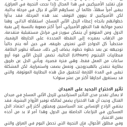
فإن تقليد الأميركيين في هذا المجال (إذا نجحت التجربة في العراق)،
يبقى أمراً سهلاً، طالما أن عسكرهم الآلي لا يزال في مرحلة بدائية.
لكن الأميركيين لا ينوون التوقف عند هذه المرحلة. فقد بدأوا
خطواتهم باتجاه إعطاء الرجل الآلي المسلح، استقلاله الذاتي. وهنا
تصبح مواكبة هذا التطور الأميركي، أمراً أكثر صعوبة بالنسبة إلى بقية
الدول. ومن المتوقع أن يتمكن سوردز في مراحل مستقبلية متقدمة،
من الذهاب بمفرده إلى النقطة المحددة على الخارطة الرقمية،
متخطياً كل الحواجز التي تعترض طريقه، في حين أنه يتم حالياً
توجيهه عن بعد خطوة خطوة. يضاف إلى ذلك، مسألة تطوير الطاقة.
فبطاريات الليتيوم (Lithium) الحالية، تضمن للرجل الآلي قوة أربع
ساعات من العمل فقط، وهي فترة قصيرة. ويأتي الحل عن طريق
بطارية تتغذى بالهيدروجين، وتعمل بصمت واستمرارية. لكن المشكلة
تبقى في المدة اللازمة لتحقيق مثل هذه البطارية الموثوقة، والتي
قد يستغرق انجازها أكثر من عشر سنوات!
تأثير الاختراع الجديد على الميدان
لا يمكن تقدير مدى التأثير الستراتيجي للرجل الآلي المسلح في ميدان
القتال. وحيث أن هذا الاختراع يضمن لمالكه توفير الأرواح البشرية، فقد
ينتفي الرادع الإنساني عند السياسيين ويميلون أكثر إلى اعتماد الحل
العسكري في النزاعات الحاصلة بين الدول. وهذا أمر لا بد من أخذه
بعين الاعتبار.
وفي مطلق الأحوال، فإن التجربة التي تحصل اليوم في العراق والتي