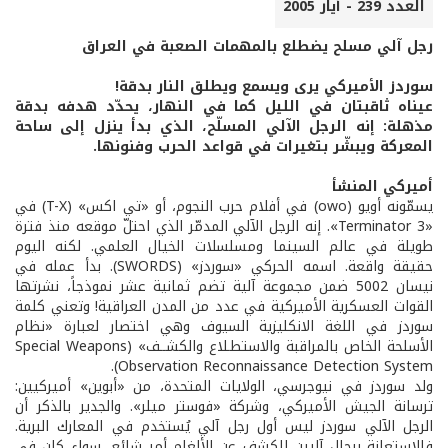
العدد 239 - أيار 2005
رجل آلي مسلح يضطلع بالمهمات الصعبة في العراق
سوردز الأميركي يرى ويسمع ويطلق النار بدقة!
عيناه ثاقبتان في الليل كما في النهار، يحدّد هدفه بدقة
مذهلة: إنه الرجل الآلي المسلّح، الذي بدأ ينزل إلى ساحة
المعركة ويبشّر بتغيرات في قواعد الحرب وفنونها.
أميركي المنشأ
يسمّونه أويو (owo) في أفلام حرب النجوم، أو «تي اكس» (T-X) في
«Terminator 3». إنه الرجل الآلي المدمّر الذي احتلّ موقعه منذ فترة
طويلة في عالم السينما ومسلسلات الخيال العلمي. لكنه اليوم
حقيقة واقعة. اسمه الحركي «سوردز» (SWORDS). بدأ عمله في
نيسان 5002 ضمن مجموعة آلية تضم ثمانية عشر نموذجاً، نشرتها
القوات العسكرية الأميركية في عدد من المدن العراقية! وتعني كلمة
سوردز في اللغة الانكليزية السيوف وهي اختصار لعبارة «نظام
الأسلحة الخاص بالمراقبة والاستطـلاع والكشــف» (Special Weapons
Observation Reconnaissance Detection System).
ولد سوردز في نيوجرسي، الولايات المتحدة، من «أبوين» أميركيين:
ترسانة الجيش الأميركي، وشركة «فوستر ميلر». والجدير بالذكر أن
الرجل الآلي سوردز ليس أول رجل آلي يُستخدم في المعارك البرية.
فالاستعانة برجال آليين للكشف عن الألغام أمر شائع، سواء كان في