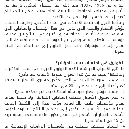
الإدارة بين 1996 و1997. بعد ذلك أعدّ الإحصاء المركزي دراسة عن
الأسر في مختلف المحافظات اللبنانية العام 2004، ولكن نتائجها لم
تصدر إلا بعد خمس سنوات من بدء التنفيذ.
ويمكننا القول إنه نتيجة الاختلاف في إعداد التثقيل، وطريقة احتساب
مؤشر الأسعار والسلع التي تدخل في هذا الإحتساب والمناطق التي
تشملها مراقبة الأسعار، حصلت فوارق كبيرة في النتائج بين مختلف
مؤسسات القطاع العام، وحتى بين المؤسـسات الخاصة نفسها، التي
تقوم بإعداد المؤشرات. ولقد وصل الفارق إلى حد المئة في المئة
سنويًا».
الفوارق في احتساب نسب المؤشر؟
ما هي الأسباب المباشرة لهذه الفوارق الكبيرة في نسب المؤشرات
ونتائجها؟ يجيب حنا عن هذا السؤال محددًا الأسباب كما يأتي:
1- اعتماد المتوسط الهندسي الذي يخفّض مستوى الأسعار بنسبة قد
تصل أحيانًا إلى ما يزيد عن الـ 20 في المئة.
2- اعتماد مؤشر أسعار وفق سلّة استهلاكية، غير محدّدة سنويًا.
3- عدم شمول الأسعار مختلف المناطق اللبنانية، ولا سيما عندما
تقوم مؤسسات خاصة بالدراسات، وذلك نظرًا إلى الكلفة العالية
لعملية جمع الأسعار، ما يؤدي إلى تضخيم النتائج السنوية لمؤشر
الأسعار، باعتبار أن الأسعار في المدن تكون عادة مرتفعة بنسبة تزيد
عن 15 في المئة سنويًا.
4- اعتماد تثقيلات مختلفة بين مؤسـسات الدراسات الإحصائية ما