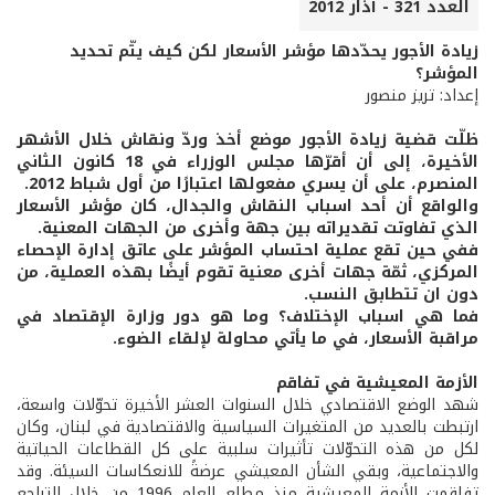
العدد 321 - آذار 2012
زيادة الأجور يحدّدها مؤشر الأسعار لكن كيف يتّم تحديد
المؤشر؟
إعداد: تريز منصور
ظلّت قضية زيادة الأجور موضع أخذ وردّ ونقاش خلال الأشهر
الأخيرة، إلى أن أقرّها مجلس الوزراء في 18 كانون الثاني
المنصرم، على أن يسري مفعولها اعتبارًا من أول شباط 2012.
والواقع أن أحد اسباب النقاش والجدال، كان مؤشر الأسعار
الذي تفاوتت تقديراته بين جهة وأخرى من الجهات المعنية.
ففي حين تقع عملية احتساب المؤشر على عاتق إدارة الإحصاء
المركزي، ثمّة جهات أخرى معنية تقوم أيضًا بهذه العملية، من
دون ان تتطابق النسب.
فما هي اسباب الإختلاف؟ وما هو دور وزارة الإقتصاد في
مراقبة الأسعار، في ما يأتي محاولة لإلقاء الضوء.
الأزمة المعيشية في تفاقم
شهد الوضع الاقتصادي خلال السنوات العشر الأخيرة تحوّلات واسعة،
ارتبطت بالعديد من المتغيرات السياسية والاقتصادية في لبنان، وكان
لكل من هذه التحوّلات تأثيرات سلبية على كل القطاعات الحياتية
والاجتماعية، وبقي الشأن المعيشي عرضةً للانعكاسات السيئة. وقد
تفاقمت الأزمة المعيشية منذ مطلع العام 1996 من خلال التراجع