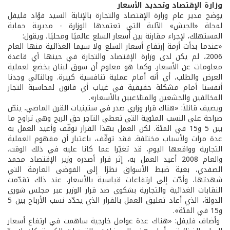
وزارة الإقتصاد وتحديد الأسعار
يوضح مدير عام وزارة الإقتصاد والتجارة بالإنابة السيد فؤاد فليفل
لمجلة «الجيش» الآلية التي تعتمدها الوزارة - مديرية حماية
المستهلك، لإجراء مقارنة بين أسعار السلع عالميًا ومحليًا، ويقول:
«عندما بدأت أزمة إرتفاع أسعار السلع ولا سيما الغذائية منها العام
2006، لم يكن لدى وزارة الإقتصاد والتجارة في حينها أي قاعدة
معلومات عن الأسعار. وكما هو معلوم أن سوق لبنان يخضع لعملية
العرض والطلب، أي أنه أمام عملية تنافسية كبيرة. وبالتالي وجدنا
أنفسنا أمام مشكلة حقيقية في غياب أي قانون لمحاسبة التجار
المخالفين والجشعين والمتلاعبين بالأسعار».
ويضيف قائلاً: «هناك قرار وزاري صدر في ستينيات القرن الماضي، ينصّ
صراحة على النسب المئوية التي تعطي التاجر حق الربح وهي تراوح ما
بين 5 و15 في المئة. لكن العمل بهذا القرار توقّف وأعيد العمل به
عدة مرات ولأسباب مختلفة. فقد توقّف، باعتبار أن مفهوم العملية
التجارية وواقعها اليوم، قد تغيّرا عما كانا عليه في ذلك الوقت.
والعام 2008 أعيد العمل به، إثر قرار أصدره وزير الإقتصاد محمد
الصفدي، بغية ضبط الأسواق نظرًا إلى الفوضى العارمة التي
شهدتها، وأدّت إلى ارتفاعات قياسية بالأسعار. عند ذلك تقدّمت
النقابات الغذائية والتجارية بشكوى ضد قرار الوزير عبر مجلس شورى
الدولة، الذي أعاد تعليق العمل بالقرار الذي يحدّد نسب الأرباح بين 5
و15 في المئة».
وأضاف فليفل: «هناك عدة عوامل خارجية ساهمت في ارتفاع أسعار