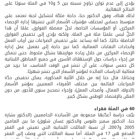
يؤدي إلى عدم توازن تراوح نسبته بين 5 و10 في المئة سنويًا على
النتائج النهائية.
لذلك هناك، وفق الدكتور حنا، حاجة ملحّة لتشكيل لجنة تعتمد على
متوسط حسابي لمختلف مؤشرات الأسعار التي تنشرها إدارة الإحصاء
المركزي، أو المؤسسات الخاصة، لحلّ معضلة الفوارق، علمًا أن هذا
الحلّ ليس علميًا مئة في المئة، ولكنه يؤدي إلى تخفيض الفوارق
الحاصلة حاليًا، كما أنه يساعد على تخفيض الصراعات بين أرباب العمل
واتحادات النقابات العمالية. كما تبرز حاجة إلى تفعيل عمل إدارة
الإحصاء المركزي من خلال زيادة موازنتها بشكل ملحوظ، حتى تتمكن
من إجراء دراسات حول الإستهلاك الأسري في جميع المناطق اللبنانية
كل خمس سنوات، على أن تنشر في الوقت المناسب، ما يزيد من
فعالية الدراسات العائدة لمؤشر الأسعار التي تنشر شهريًا.
وختامًا، قال حنا إنه من خلال الآلية المذكورة، يمكن تخفيض حدّة
الصراعات القائمة بين مختلف الأفرقاء المعنيين بمؤشر الأسعار
(الدولة، العمال، وأصحاب العمل)، وإجراء تصحيح سنوي للأجور، من دون
المسّ بالإقتصاد الوطني بشكل كبير.
60 في المئة فقراء
بيّنت دراسة أعدّتها مجموعة من الأساتذة الجامعيين (الدكتور بشارة
حنا، الدكتور سمير طنوس والدكتور غسان شلوق) ما بين العامين
2005 و2007، أن نسبة العائلات اللبنانية التي تعيش في الفقر
المدقع هي 17 في المئة، أما نسبة العائلات التي وصلت إلى الفقر