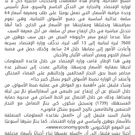
السلع الغذائية، وأمام هذه المعضلات والتحديات الكبيرة كان لا بدّ
لوزارة الإقتصاد والتجارة من التدخّل الحاسم والسريع، فتمّ تأسيس
وحدة مراقبة الأسعار، التي تعمل يوميًا على طلب ومعرفة أسعار 64
سلعة غذائية أساسية في جميع الأسواق اللبنانية، وهي تقوم
بمراقبتها وتحليلها ومقارنتها مع الأسعار في الخارج، كما أنها
تتدخل مباشرة في حال ارتفاع سعر أي سلعة، من أجل معرفة السبب.
مثلاً عندما ارتفع سعر «كرتونة» البيض من دون سبب جوهري من
7600 ليرة لبنانية إلى 13 ألف ليرة، تدخّلت وزارة الإقتصاد بسرعة
وأعادت الأمور إلى نصابها خلال 24 ساعة. وكذلك حصل في قضية
أسعار اللحوم وبعض أصناف الألبان والأجبان.
وفي هذا الإطار، قامت وزارة الإقتصاد من خلال قاعدة المعلومات
لديها بمقارنة الأسعار ودرسها، وبالتالي عمدت إلى تسطير عدة
محاضر ضبط بحق التجار المخالفين وإحالتهم على القضاء المختصّ.
وأعتقد أن الوزارة تضبط الأسواق اليوم بشكل كبير جدًا».
وشدّد فليفل على «أهمية دور المواطن في عملية ضبط الأسواق، من
خلال التبيلغ عن أي إرتفاع غير طبيعي في أسعارالسلع تمّ بين ليلة
وضحاها، وذلك من خلال الاتصال عبر الخط الساخن في مديرية حماية
المستهلك (1739) وتسجيل شكوى، كي يتمّ التعامل مع التجار
الجشعين والطامعين بالربح السريع بشكل قانوني».
واشار السيد فليفل إلى أن «العمل بقاعدة المعلومات المتعلقة
بالأسعار جوهري وأساسي في وزارة الاقتصاد، كما يتمّ نشرها أسبوعيًا
عبر الموقع الإلكتروني: www.economy.gov.lb».
أخيرًا يشير فليفل إلى أن «السلع نفسها تباع أحيانًا بأسعار مختلفة