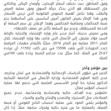
وفق المناطق حيث تختلف أسعار الإيجارت، وأوضاع الزبائن. وبالتالي
فإن المستهلك هو الذي يحدّد حركة السوق وفق عملية العرض
والطلب، وهنا تكمن أهمية النصوص القانونية التي ترعى الأسعار.
وفي هذا الإطار يفرض القانون أمرين أساسيين على أساسهما يتم
ضبط المخالفات ومعاقبة المخالفين وهما: الإعلان عن سعر السلعة أو
الخدمة للمستهلك، وعدم بيع السلعة بأكثر من ضعف كلفتها».
وفي معرض حديثه، أشار مدير عام وزارة الإقتصاد والتجارة بالإنابة
السيد فؤاد فليفل، إلى الأعمال التي قامت بها وزارة الإقتصاد خلال
العام 2011 مقارنة مع العام 2010، مبيّنًا بالأرقام مهمات المراقبة
(عدد الدوريات) التي بلغت 15596 في حين كانت 11592، أي بزيادة
25.67 في المئة، كما سجّل عدد محاضر الضبط زيادة بلغت 100في
المئة.
بين مؤشر وآخر
الخبير في شؤون الدراسات الإحصائية والاقتصادية في لبنان وخارجه،
مدير كلية العلوم الاقتصادية وإدارة الأعمال في الجامعة اللبنانية
الدكتور بشارة حنا أوضح الأسـسس العلمية التي تخضع لها عملية
احتساب المؤشر فقال:
«للمؤشر عدة أهداف مالية واقتصادية واجتماعية، تخدم جميع
القطاعات مثل الاستيراد والتصدير والإنتاج والبيع والشراء.
والمؤشر يلقي الضوء على عملية احتساب الناتج القومي أو قيمة
العملة، بالمقارنة ما بين فترة حالية وفترات سابقة. مثلاً، إذا كان