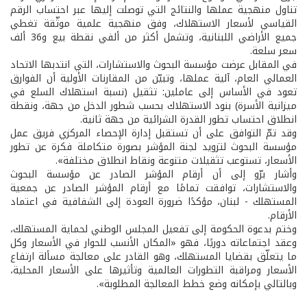
تناول منهجية عملها والنتائج التي توصلت إليها عبر احتساب الرقم
القياسي لأسعار الاستهلاك، وفق منهجية علمية موثّقة تغطي
جميع الأراضي اللبنانية، وتشمل أكثر من ألفي نقطة بيع و36 ألف
سعر سلعة.
في المقابل عرضت مؤسسة البحوث والاستشارات، التي انتدبها الاتحاد
العمالي العام، آلية عملها، وتبيّن من المقارنات الأولية أن الفوارق
تعود في الأساس إلى عاملين: تثقيل (نسبة استهلاك السلع في
ميزانية الأسرة) بنود الاستهلاك بحسب شطور الدخل من جهة، ونقطة
انطلاق احتساب تطور القدرة الشرائية من جهة ثانية.
وقد تمّ التوافق على أن تستقبل إدارة الإحصاء المركزي فريق عمل
مؤسسة البحوث لتزويد لجنة المؤشر بصورة متكاملة فكرة عن تطور
الأسعار، تستوعب تثقيلات متنوعة ونقاط انطلاق مختلفة».
وأشار برّو إلى أن أرقام المؤشر الصادر عن مؤسسة البحوث
والاستشارات، توافقت تمامًا مع أرقام المؤشر الصادر عن جمعية
المستهلك - لبنان، مؤكدًا ضرورة العودة إلى الشفافية في اعتماد
الأرقام.
وختم بدعوة الحكومة إلى تفعيل المجلس الوطني لحماية المستهلك،
وعقد اجتماعاته دوريًا، فهو «المكان الأنسب للحوار في الأسعار وكل
ما يتعلّق بقضايا المستهلك، وهو القادر على معالجة مسألة ارتفاع
الأسعار ومراقبة التطورات العالمية وتأثيرها على الأسعار المحلية،
وبالتالي بإمكانه وضع خطط المعالجة المطلوبة».