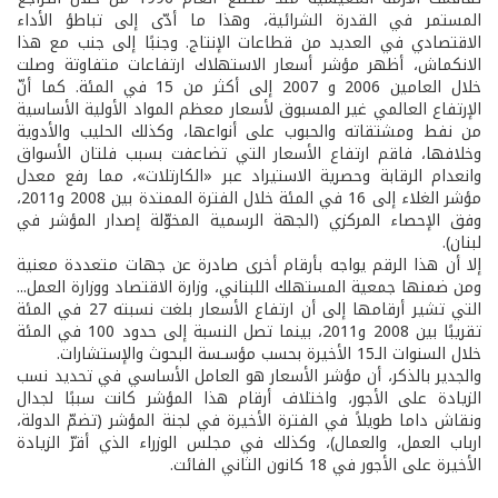
المستمر في القدرة الشرائية، وهذا ما أدّى إلى تباطؤ الأداء
الاقتصادي في العديد من قطاعات الإنتاج. وجنبًا إلى جنب مع هذا
الانكماش، أظهر مؤشر أسعار الاستهلاك ارتفاعات متفاوتة وصلت
خلال العامين 2006 و 2007 إلى أكثر من 15 في المئة. كما أنّ
الإرتفاع العالمي غير المسبوق لأسعار معظم المواد الأولية الأساسية
من نفط ومشتقاته والحبوب على أنواعها، وكذلك الحليب والأدوية
وخلافها، فاقم ارتفاع الأسعار التي تضاعفت بسبب فلتان الأسواق
وانعدام الرقابة وحصرية الاستيراد عبر «الكارتلات»، مما رفع معدل
مؤشر الغلاء إلى 16 في المئة خلال الفترة الممتدة بين 2008 و2011،
وفق الإحصاء المركزي (الجهة الرسمية المخوّلة إصدار المؤشر في
لبنان).
إلا أن هذا الرقم يواجه بأرقام أخرى صادرة عن جهات متعددة معنية
ومن ضمنها جمعية المستهلك اللبناني، وزارة الاقتصاد ووزارة العمل...
التي تشير أرقامها إلى أن ارتفاع الأسعار بلغت نسبته 27 في المئة
تقريبًا بين 2008 و2011، بينما تصل النسبة إلى حدود 100 في المئة
خلال السنوات الـ15 الأخيرة بحسب مؤسـسة البحوث والإستشارات.
والجدير بالذكر، أن مؤشر الأسعار هو العامل الأساسي في تحديد نسب
الزيادة على الأجور، واختلاف أرقام هذا المؤشر كانت سببًا لجدال
ونقاش داما طويلاً في الفترة الأخيرة في لجنة المؤشر (تضمّ الدولة،
ارباب العمل، والعمال)، وكذلك في مجلس الوزراء الذي أقرّ الزيادة
الأخيرة على الأجور في 18 كانون الثاني الفائت.