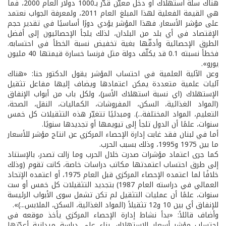
هناك سلة استهلاك او دخل معيّن قدّر بـ1000 دولار العام 2000، فما
هي القيمة الفعلية لهذا المبلغ العام 2011، ولمعرفة الجواب نعتمد
على مؤشر الأسعار. فهذا المؤشر يؤدي دورًا أساسيًا في تقدير حجم
الإقتصاد في أي بلد من البلدان، لذلك يلجأ الإحصائيون إلى أفضل
الطرق الإحصائية وأدقّها بغية تخفيض نسبة الخطأ في احتسابه.
فخطأ نسبته 0.1 قد يكلّف دولة مثل فرنسا خسارة قيمتها 40 مليون
يورو».
وعن الآلية العلمية في احتساب المؤشر يقول الدكتور حنا: «هناك
آليات علمية متعددة يمكن اعتمادها ويضاف إليها مفاعل تثقيل
الإستهلاك (اي نسبة استهلاك الأسر)، ولكل باب من أبواب الإنفاق
(المواد الغذائية، السكن، المفروشات، الكماليات، النقل، الصحة،
التعليم، المواد المختلفة...). ومبدئيًا تتغيّر هذه التثقيلات كل خمس
سنوات، علمًا أن الدول تلجأ إلى تيويمها أو تجديدها سنويًا.
أما في لبنان فقد غابت إدارة الإحصاء المركزي عن انتاج مؤشر للأسعار
ما بين 1975 و1995، وذلك بسبب الحرب.
كما جرى اعتماد مؤشرات صدرت خلال الحرب وما زالت تصدر، بالإستناد
إلى طرق احتساب اعتمدتها مكاتب دراسات خاصة، كانت تقوم (وذلك
خلافًا لما اعتمده الإحصاء المركزي قبل العام 1975، أو اعتمده الإتحاد
العمالي في دراسته العام 1987) بتجديد التثقيلات كل خمس أو ست
سنوات، علمًا أن عمليات التثقيل لم تكن تشمل سوى الأبواب الرئيسة
للإنفاق أي بين 10 و12 تثقيلاً (المواد الغذائية، السكن، الملابس...)».
وأضاف قائلاً: «بدأ نشاط إدارة الإحصاء المركزي يأخذ موقعه في
احتساب مؤشر أسعار الإستهلاك، بناء على دراسة ميدانية أعدّتها