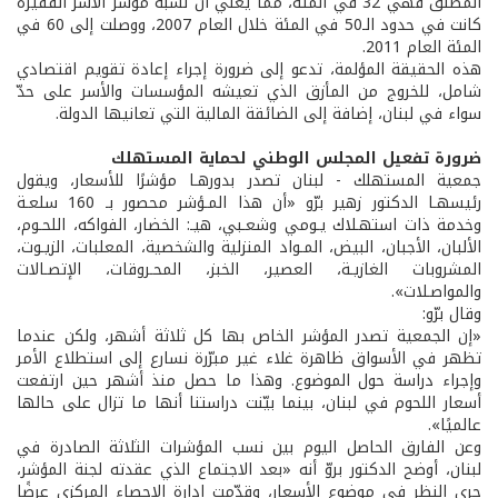
المطلق فهي 32 في المئة، مما يعني أن نسبة مؤشر الأسر الفقيرة
كانت في حدود الـ50 في المئة خلال العام 2007، ووصلت إلى 60 في
المئة العام 2011.
هذه الحقيقة المؤلمة، تدعو إلى ضرورة إجراء إعادة تقويم اقتصادي
شامل، للخروج من المأزق الذي تعيشه المؤسسات والأسر على حدّ
سواء في لبنان، إضافة إلى الضائقة المالية التي تعانيها الدولة.
ضرورة تفعيل المجلس الوطني لحماية المستهلك
جمعية المستهلك - لبنان تصدر بدورهـا مؤشرًا للأسعار، ويقول
رئيسهـا الدكتور زهير برّو «أن هذا المـؤشر محصور بـ 160 سلعـة
وخدمة ذات استهـلاك يـومي وشعـبي، هيـ: الخضار، الفواكه، اللحـوم،
الألبان، الأجبان، البيض، المـواد المنزلية والشخصية، المعلبات، الزيـوت،
المشروبات الغازيـة، العصير، الخبز، المحـروقات، الإتصـالات
والمواصـلات».
وقال برّو:
«إن الجمعية تصدر المؤشر الخاص بها كل ثلاثة أشهر، ولكن عندما
تظهر في الأسواق ظاهرة غلاء غير مبرّرة نسارع إلى استطلاع الأمر
وإجراء دراسة حول الموضوع. وهذا ما حصل منذ أشهر حين ارتفعت
أسعار اللحوم في لبنان، بينما بيّنت دراستنا أنها ما تزال على حالها
عالميًا».
وعن الفارق الحاصل اليوم بين نسب المؤشرات الثلاثة الصادرة في
لبنان، أوضح الدكتور بروّ أنه «بعد الاجتماع الذي عقدته لجنة المؤشر،
جرى النظر في موضوع الأسعار، وقدّمت إدارة الإحصاء المركزي عرضًا