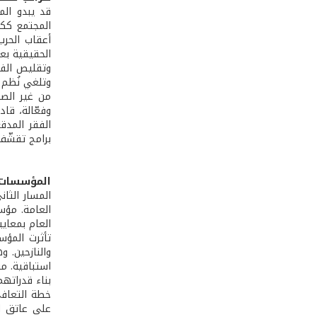
قد يبدو الم
المجتمع ككل
أعقاب الحرب
وتقليص الفجو
وتلغي نُظم ا
من غير الصح
وفعّالة، قا
الفقر المدق
برامج تقشّف 
المؤسسات ر
المسار الثا
العامة. مؤس
العام بمعايي
تأثرت المؤس
والنازحين. 
استباقية. من
بناء قدراته
خطة التعافي 
على عاتق ا