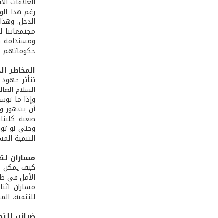
العلاقات الأ
مجتمعاتنا لل
ومستدامة هم
حكوماتهم م
المخاطر ال
تتأثر جهود 
السلام العال
أن يتدهور و
صعبة، كلبنا
وحتى لو توق
التنمية الم
مساران لتع
كيف يمكن في 
الأمل في ظه
مساران اثنا
للتنمية، الم
ضرائب للتض