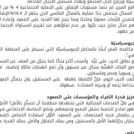
سريّة ويزعزع كيان المجتمع ويهدّد مستقبل الأجيال القادمة.
رغم هذا الواقع ال
الدخل؛ وهذا المع
تصدي للأزمات معنويًا وماديًا وبما يتيح لها القدرة على الصمود وإعادة ا
 مثال صارخ حيث عبّروا عن عدم تفاؤلهم عند تقييم المساواة الاجتم
ن جهود.
جيوسياسيّة
مكافحة الفقر أيضًا بالمخاطر الجيوسياسيّة التي تسيطر على المنطقة الع
مي".
ضع الفئات الهشّة بشكل غير مسبوق وأن تقع انهيارات ماليّة إضافية، لاسي
ن وسوريا ومصر وفلسطين.
ّفت الحرب اليوم، فإنّ أكلافها باهظة على المستقبل، ولن يتمكّن النمو
ستدامة زخمه أو وتيرته المعتادة بسهولة.
زيز قدرة الأفراد والمؤسسات على الصمود
ظلّ الصدمات المتتالية التي تشهدها منطقتنا أن نتسلّح بالأمل؟ الأمل بال
ور نماذج للتنمية تشمل الجميع وتنصِفهم، وتضع التماسك الاجتماعي 
ن يطبعان قدرة المجتمعات على الصمود: الأوّل استعادة التضامن كقيم
ساران يحرّكهما الأمل بالمستقبل، ومن يملك التفاؤل والأمل، يملك القدرة 
امن