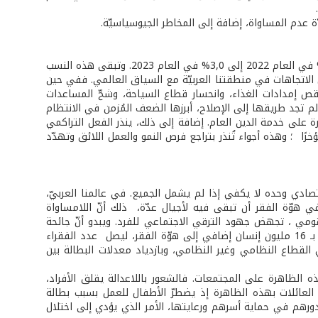
 عدم المساواة، إضافة إلى المخاطر الجيوسياسيّة.
في ما يخصّ النمو، لحظت معظم التقارير تباطؤ معدلاته عالميًّا إذ انخفضت من 3.5 % في العام 2022 إلى 3,0% في العام 2023. وتبقى هذه النسب
ي للسنوات العشرة الأخيرة (2000-2010) والبالغ 3,8 %. تتماثل الاتجاهات في منطقتنا العربيّة مع السياق العالمي. ففي حين
قص إمدادات الغذاء، وانحسار قطاع السياحة، وشحّ المساعدات
لم تجد طريقها إلى الإصلاح، أبرزها الضعف المُزمن في الانتظام
لى خدمة الدین العام. إضافة إلى ذلك، ينذر الفعل التراكمي
رًا ؛ وهذه أجواء تُنذر بتراجع فرص النمو والعمل اللائق وتهدّد
قتصادي وحده لا يكفي إذا لم يشمل الجميع. في عالمنا العربيّ،
 في هوّة الفقر أن تبقى فيه لأجيال عدّة، ذلك أنّ اللامساواة
ي استحواذ 10% من السكّان على 58 % من الدخل القومي ، تجهض جهود الترقي الاجتماعي للفرد. ويبدو أنّ جائحة
كورونا قد عمّقت الفجوات القائمة، بما في ذلك الفجوات في الصحة والتعليم، ودفعت بـ 16 مليون إنسان إضافي إلى هوّة الفقر، ليصل عدد الفقراء
ن العاملين في القطاع النظامي وغير النظامي، وبازدياد معدلات البطالة بين
الظاهرة على المجتمعات. فالشعور باللاعدالة يقلق الأفراد،
ر العائلات بهذه الظاهرة إذ يضطرّ الأطفال للعمل بسبب بطالة
ورهم في حماية أسرهم ورعايتها، الأمر الذي يؤدي إلى اختلال