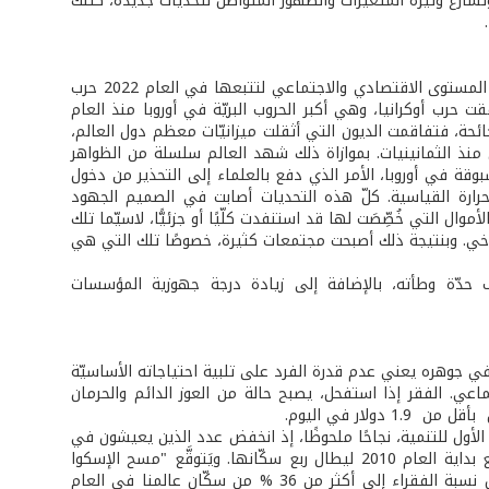
سارع وتيرة المتغيّرات والظهور المتواصل لتحديات جديدة، كتلك
ما إن بدأ الاقتصاد العالمي بالتعافي، حتى جاءت جائحة كورونا حاملة تداعياتها على المستوى الاقتصادي والاجتماعي لتتبعها في العام 2022 حرب
فقت حرب أوكرانيا، وهي أكبر الحروب البريّة في أوروبا منذ العام
لجائحة، فتفاقمت الديون التي أثقلت ميزانيّات معظم دول العالم،
نذ الثمانينيات. بموازاة ذلك شهد العالم سلسلة من الظواهر
بوقة في أوروبا، الأمر الذي دفع بالعلماء إلى التحذير من دخول
لحرارة القياسية. كلّ هذه التحديات أصابت في الصميم الجهود
لى مسارات التنمية المستدامة أو ما يعرف بـ "الأجندة 2030"، كون الأموال التي خُصِّصَت لها قد استنفدت كلّيًا أو جزئيًّا، لاسيّما تلك
مناخي. وبنتيجة ذلك أصبحت مجتمعات كثيرة، خصوصًا تلك التي هي
 حدّة وطأته، بالإضافة إلى زيادة درجة جهوزية المؤسسات
في جوهره يعني عدم قدرة الفرد على تلبية احتياجاته الأساسيّة
ي. الفقر إذا استفحل، يصبح حالة من العوز الدائم والحرمان
ار في اليوم.
لأول للتنمية، نجاحًا ملحوظًا، إذ انخفض عدد الذين يعيشون في
فقر مدقع لأكثر من النصف. لكن منطقتنا العربيّة بَقيت عصيّة، فازداد الفقر فيها مع بداية العام 2010 ليطال ربع سكّانها. ويَتوقَّع "مسح الإسكوا
للتطورات الاقتصادية والاجتماعية في المنطقة العربية " لهذا الاتجاه أن يستمرّ لتصل نسبة الفقراء إلى أكثر من 36 % من سكّان عالمنا في العام