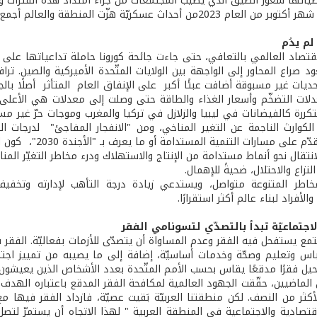
طيّاتها شعور الضيق الذي يصيب المجتمعات من جراء امتداد هذه الفترات وت
عام 2023من أحداث عسكريّة هزّت المنطقة والعالم أجمع.
م يدُم
عود صراع المحاور إلى الواجهة بين الولايات المتّحدة الأميركية والصين. ترا
ع تحديات غير مسبوقة أضافت عبئًا أكبر على الإنفاق العام المتأثر أصلًا با
لات التضخّم وأسعار الغذاء والطاقة حتى وصلت إلى معدلات هي الأعلى م
تكررة كالفيضانات في ليبيا والزلازل في تركيا والمغرب وموجات حرّ غير مس
الكوارث الناجمة عن التغير المناخي، ومن "الانفجار المفاجئ" لدرجات ا
المبذولة للتقدّم ع
انتقال نحو أنماط مستدامة من الإنتاج والاستهلاك ودرء مخاطر التغيّر ال
زاع والاحتلال، ضحيةً للإهمال.
اطر المتنوعة متواصل، ويستدعي زيادة درجة التأهب لإدارته وتخفيف
لأفراد لبناء عالم أكثر استقرارًا.
لاجتماعيّة تبدأ بالتصدّي لتسونامي الفقر
مع يستفحل فيه الفقر وعدم المساواة أن يتصدّى للأزمات بفعاليّة. الفقر 
اس وتعليم وصحّة وخدمات أساسيّة، إضافة إلى ما يصيبه من تمييز اجتماع
 فقرًا مدقعًا يقاس بحسب الأمم المتّحدة بعدد الأشخاص الذين يعيشون بأقل من 1.9 دول
لماضيين، حقّقت الجهود العالمية لمكافحة الفقر المدقع باعتباره الهدف ا