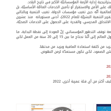
تيجية إدارة الأزمة المؤسساتيّة الأكبر في تاريخ البلاد.
ك على الأمن والاستقرار أو تأمين الخدمات العامّة الأساسيّة، بل
لعالمية أنّه حين تغيب مؤسسات الدولة، تغيب التنمية وبالتالي
يصبح الخطر مُحدقًا. في لبنان، سجّل مؤشر التنمية البشرية الصادر عن الأمم المتحدة (تقرير التنمية البشريّة للعام 2022)، أدنى مستوياته منذ عشرين
 الالتحاق المدرسي، والقدرة على الحصول على الخدمات الصحيّة،
ة توقف التدهور المؤسساتي. إنّ العودة إلى نقطة البداية، ما
قبل الأزمة، سيتطلّب استثمارات مُكلفة وسنوات طويلة وصعبة. وتُشير دراسات كثيرة حول العالم إلى أنّنا نحتاج ما بين 15 إلى 20 سنة من العمل لكي
زيد من كلفة استعادة العافية ويزيد من مدتها.
 على الصمود، لكي تكون مستعدّة لزمن النهوض.