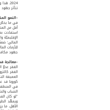
2024. هذا وقد أدّت الأزمات المتتالية إلى زيادة كلٍ من نسبة الفقر وشدّته في آنٍ واحد.
تتأثر جهود 
-النمو المت
استفادت بعض
الإقليميّة و
المالي؛ ضعف
للأزمات الما
جهود مكافحة
-معالجة ف
الفقر عدوّ 
الفقر كالثر
الشباب والشا
"لو كان الف
ويمهّد الطر
الأهل، ما ي