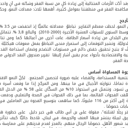
مكافحة الفقر في منطقتنا بعوامل كثيرة، أهمها ثلاث: معدلات النمو، وحدّة
أرجح
أقل من المتوسط السنو
 البلدان من زيادة أسعار الطاقة، عانت أخرى من أعبائها كما ومن تنا
الدوليّة. وتشير التوقعات إلى استمرار منحى التباطؤ بفعل معوقات ھیكلیّة 
ٌ لا يتيح تحقيق خفض دائم في مستویات التضخم وضمان استدامة القدرة ع
لية والاقتصادية بأجواء عدم يقين أشار إليها تقرير صندوق النقد الدولي مؤخ
 الفقر.
جوة المساواة أساس
التنمية المستدامة، والقضاء عليه ضرورة لتحصين المجتمع. لكنّ النمو الا
وة تمامًا، تتوارثه الأجيال في ما بينها. ومن المرجّح إذا ما وقعت أسرة
العميقة التي تسود، وتتمثل ف
في المنطقة إلى أكثر من 116 مليونًا، كما ساهمت بتوسيع الفجوة بي
بات خصوصًا .
قر رجلًا لقتلته"، مقولة علي بن أبي طالب هي خير دليل على خطورة هذه 
يق لبيئة ينتشر فيها العنف والجريمة. في لبنان، نلاحظ حاليًّا كيف تتأث
زيد شعور الأهل، خصوصًا الرجال منهم، بالعجز لعدم قدرتهم على ممارسة د