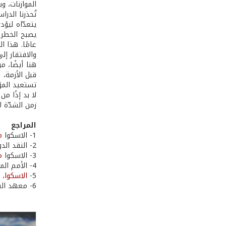
الموازنات، و
تُحذرنا الدر
يتعدّاه ليؤد
عامًا. هذا 
والافتقار إل
هنا أيضًا، 
تستعيد المؤ
لا بد إذًا 
زمن الشدّة 
المراجع
1- الاسكوا
م
2- النقد الدولي
3- الاسكوا
م
4- الأمم المتحدة، منظمة العمل الدولية: جائحة كوفيد-19 أضرت بالشباب من حيث التوظيف أكثر من أي فئة عمرية أخرى، 2022
5-
الاسكوا، 
6- معهد السلام والاقتصاد العالمي