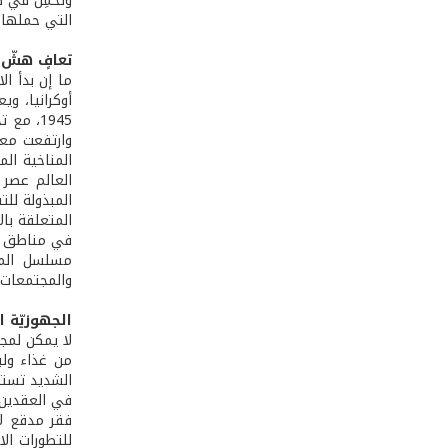
وتَحمِل في 
التي حملها شهر أكتوبر من ال
تعافٍ هشّ ل
أوكرانيا، وي
1945، م
وارتفعت معد
المناخية الم
العالم عصر 
المتعلقة بال
في مناطق الن
مسلسل المخ
والمجتمعات وا
الجهوزيّة ا
لا يمكن لمجت
من غذاء ولب
الشديد تستحيل
في العقدين ا