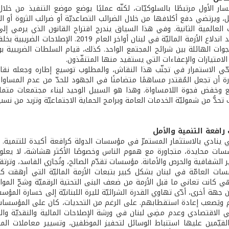
سار الأول مرتبطًا بالسلوكيّات، لكنّه عمليًا يوضع موضع التنفيذ من خل
، ويرتضي دفع أكلافها من خلال الضرائب التصاعديّة أو ضرائب الثروة أو ا
 العالمية الثانية. وفي هذا السياق يندرج اقتراح القانون الذي يرم
الحقيقية بعد اندلاع الأزمة الماليّة في لب
ات الهائلة بين شرائح المجتمع الواحد. كذلك، قيام السلطات الضريبية بوض
لامتيازات والإعفاءات التي يستفيد منها المتنفّذون.
ّي الاستمرار في تجنّب هذا النقاش، والمطلوب توسيع إطاره وجعله نقاشً
درة أن تجعل المُقتدر مساهمًا متضامنًا في الجهود للحدّ من عدم المساوا
ع وخفض فجوة اللامساواة. وهذا هو السبيل الوحيد لبناء مجتمعات مت
تحدُّ من شموليّة الخدمات العامة وبرامج الحماية الاجتماعيّة وتزيد من نس
افعة التنمية والأمل
ني ينادي بالاستثمار المستمرّ في مؤسسات الدولة كرافعة أكيدة للتنم
سات محايدة، متجاورة مع هموم الناس وخصوصًا الأكثر هشاشة، لا يعلو
ر الشفافية والحرص والأمانة. مؤسسات تقدّم الصالح، وتُجازي الفاسد، وترت
سات العامّة في لبنان بشكل كبير بتبعات الأزمة الماليّة التي أرهقت 
وهي كانت تعاني ما قبل الأزمة من ضعف البنى التحتية الرقميّة وشحّ الم
 جهة أخرى، أدّى تهاوي القدرة الشرائيّة لليرة اللبنانيّة إلى خسارة المؤ
م ويَصعب إعادة استقطابهم. على الرغم من التحديات، كان على المؤسسات ا
الاقتصادي وعدم مضِي لبنان في ورشة الإصلاحات المالية والنقديّة والبنيوي
لقيّمين عليها استنباط الوسائل لتحفيز الموظفين، وتسيير معاملات 