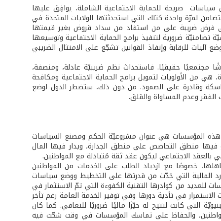
ال سياسات صريحة للحماية الاجتماعية الشاملة، يوافِق عليها
لتضامن لمرّة واحدة كتلك التي استحدثتها الولايات المتحدة في
ي إلى فرض ضريبة على من استفاد من سداد قروض بغير قيمتها
نان أواخر العام 2019. الإصلاحات الضريبية بخلفيّة تضامنيّة ضرورية لتنفيذ برامج الحماية الاجتماعية وتوسيعها
ع آليات للرقابة وإنفاذ القوانين تشجّع على الامتثال الضريبي
ا مجتمعيًا حقيقيًا. فاستحداث نظم ضريبيّة عادلة، ومنصفة،
ة، هي من الأولويات لتمويل برامج الحماية الاجتماعية ومكافحة
ماسكة وقادرة على الصمود. من دون ذلك، ستضطر الدول لوضع
ب الفقر وعدم المساواة والقلق.
ية. هذه المؤسسات هي عنوان مشروعيّة الحكم ومصنع السياسات
 فيها منطق التحاصص على منطق الجدارة، ويدار فيها المال
قي بالعقد الاجتماعي ليكون عقد ثقة مُتبادلة مع المواطنين.
كاهلها، خصوصًا مع ازدياد الطلب على الخدمات من المواطنين
وارد المالية التي حَدّت من قدرتها على التخطيط ووضع سياسات
سسات للعديد من كوادرها التقنية الكفوءة التي تمّ الاستثمار في
لاستمرار في تأدية دورها وفي توفير الخدمة العامة رغم تأخر
ّة التي كانت لتتيح له حيّزًا ماليًا ضروريًا للتعافي. كما كان
المواطنين، والحفاظ على تماسك المؤسسات في وقت شحّت فيه