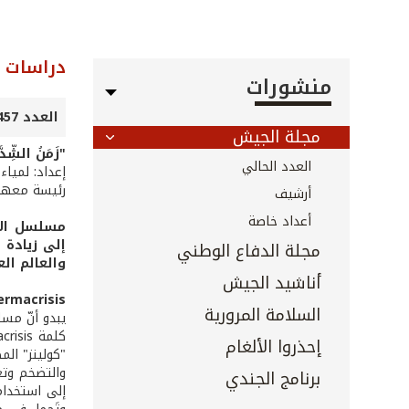
دراسات
منشورات
العدد 457 - كانون الأول 2023
مجلة الجيش
"زَمَنُ الشِّدَّةِ لَا
العدد الحالي
إعداد: لمياء
رئيسة معهد ب
أرشيف
أعداد خاصة
إلى زيادة 
مجلة الدفاع الوطني
والعالم الع
أناشيد الجيش
Permacrisis : أو مسلسل عدم الاس
السلامة المرورية
يبدو أنّ مسلسل
إحذروا الألغام
والتضخم وتغي
برنامج الجندي