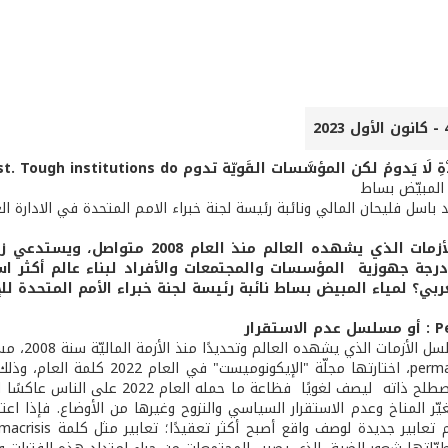
 يَدومُ لكن المؤسَّسات القَويّة تدوم Tough times never last. Tough institutions do
 المبيّض بساط
اسل فليحان المالي ونائبة رئيسة لجنة خبراء الامم المتحدة في الادارة ال
مسلسل الأزمات الذي يشهده العالم م
درجة جهوزية المؤسسات والمجتمعات والأفراد لبناء عالم أكثر اس
ربي؟ لمياء المبيض بساط نائبة رئيسة لجنة خبراء الأمم المتحدة لل
تقرار
 الأزمات الذي يشهده العالم وتحديدًا منذ الأزمة الماليّة سنة 2008، مستمرّ.
كلمة permacrisis، اختارتها مجل
"كولينز" المصطلح ذاته ليصف لغويًا
ّر المناخ وعدم الاستقرار السياسي والنزوح وغيرها من الأوضاع. فإذا اعتب