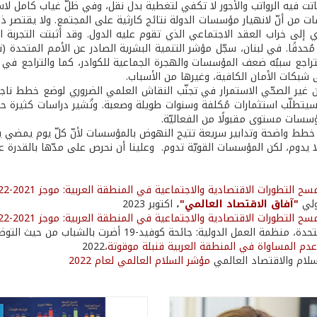
باتت فيه الرواتب والأجور لا تكفي لتغطية بدل نقل، وفي ظلّ غياب كامل لاسترا
اسات من أنّ لانهيار مؤسسات الدولة نتائج كارثية على المجتمع. ولا يقتصر ذل
ي إلى خراب العقد الاجتماعي الذي تقوم عليه الدول. وقد أثبتت التجربة ا
التراجع سببُه ضعف المؤسسات والهجرة الجماعية للكوادر، كما والتراجع في
ى شبكات الأمان الكافية، وغيرها من الأسباب.
من غير الصحّي الاستمرار في تجنّب النقاش العلمي الضروري لوضع خطط ناجع
سسات مستوى مقبولًا من الفعاليّة.
من خطط واضحة وتدابير سريعة تتيح النهوض بالمؤسسات لأنّ كلّ يوم يمضي ي
لا يدوم، لكن المؤسسات القويّة تدوم. وعلينا أن نحرص على مدّها بالقدرة
سح التطورات الاقتصادية والاجتماعية في المنطقة العربية: موجز 2021-2022
"آفاق الاقتصاد العالمي"
،
اكتوبر 2023
سح التطورات الاقتصادية والاجتماعية في المنطقة العربية: موجز 2021-2022
عدم المساواة في المنطقة العربية قنبلة موقوتة،
2022
مؤشر السلام العالمي لعام 2022