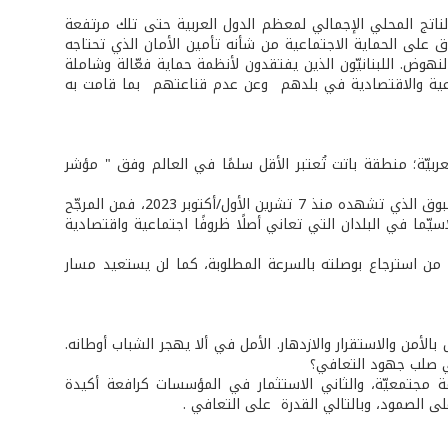
مرير، لم تتعدَ مستويات الإنفاق على الحماية الاجتماعية 4 % من الناتج المحلي الإجمالي لمعظم الدول العربية حتى تلك مرتفعة
دّل منخفض جدًا مقارنة بالمعدّل العالمي الذي يناهز الـ 16.4%.الإنفاق على الحماية الاجتماعية من شأنه تأمين الأمان الذي تحتاجه
لنهوض. اللبنانيّون الذين يفتقدون لأنظمة حماية فعّالة وشاملة
اعية والاقتصادية في بلدهم وعن عدم قناعتهم بما قامت به
ربيّة؛ منطقة باتت تُعتبر الأقل سلمًا في العالم وفق " مؤشر
وإذا ما توسع نطاق الحرب على غزّة وأصبحت أكثر فتكًا كما يتبيّن من العنف غير المسبوق الذي تشهده منذ 7 تشرين الأول/أكتوبر 2023، فمن المرجّح
ّما في البلدان التي تعاني أصلًا ظروفًا اجتماعية واقتصادية
 من استرجاع بوصلته بالسرعة المطلوبة، كما لن يستعيد مسار
أمن والاستقرار والازدهار. الأمل في ألا يهجر الشباب أوطانه.
في صلب جهود التعافي؟
ة مجتمعيّة، والثاني الاستثمار في المؤسسات كرافعة أكيدة
على الصمود، وبالتالي القدرة على التعافي .