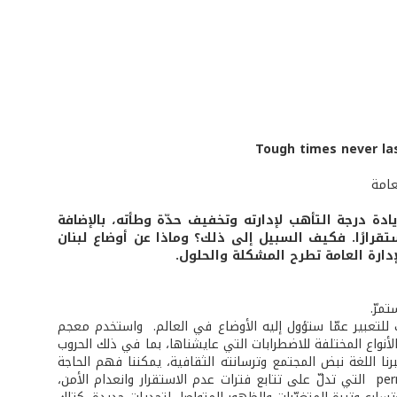
عامة
نذ العام 2008 متواصل، ويستدعي زيادة درجة التأهب لإدارته وتخفيف حدّة وطأته، بالإضافة
تقرارًا. فكيف السبيل إلى ذلك؟ وماذا عن أوضاع لبنان
إدارة العامة تطرح المشكلة والحلول.
ّة "الإيكونوميست" في العام 2022 كلمة العام، وذلك للتعبير عمّا ستؤول إليه الأوضاع في العالم. واستخدم معجم
 فظاعة ما حمله العام 2022 على الناس عاكسًا الأنواع المختلفة للاضطرابات التي عايشناها، بما في ذلك الحروب
رنا اللغة نبض المجتمع وترسانته الثقافية، يمكننا فهم الحاجة
إلى استخدام تعابير جديدة لوصف واقع أصبح أكثر تعقيدًا؛ تعابير مثل كلمة permacrisis التي تدلّ على تتابع فترات عدم الاستقرار وانعدام الأمن،